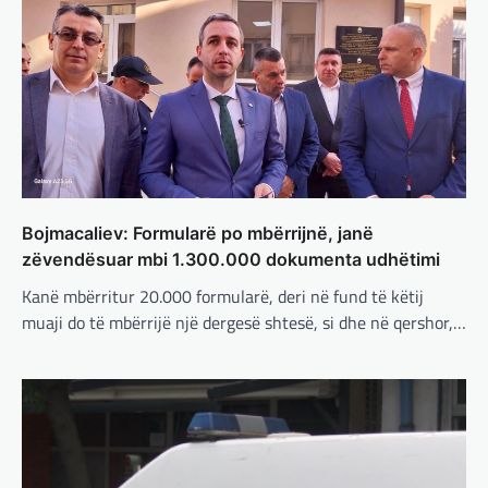
BOTA
,
LAJME
,
MISTER
,
RAJONI
,
SPECIALE
Çka ndodhë tash pas
ndërprerjes së ndihmës
ushtarake për Ukrainën nga
Trump
adminadmin
March 4, 2025
Pas takimit të liderëve evropianë në Londër,
francezët dhe britanikët kanë hartuar një
plan paqeje për luftën në Ukrainë, të…
Bojmacaliev: Formularë po mbërrijnë, janë
BOTA
,
KRONIKË E ZEZË
,
LAJME
,
zëvendësuar mbi 1.300.000 dokumenta udhëtimi
MË TË FUNDIT
,
MISTER
,
RAJONI
,
SPECIALE
,
Kanë mbërritur 20.000 formularë, deri në fund të këtij
TOP
muaji do të mbërrijë një dergesë shtesë, si dhe në qershor,…
Trump ndërpreu ndihmën
ushtarake, kryeministri i
Ukrainës: Të vendosur për
vazhdimin e bashkëpunimit me
SHBA!
adminadmin
March 4, 2025