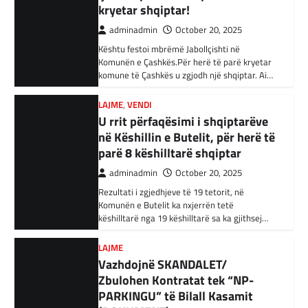
në Këshillin e Butelit, për herë të
Autoritetet turke i kanë arrestuar të shtunën
34 njerëz të dyshuar për lidhje me Shtetin
parë 8 këshilltarë shqiptar
Islamik gjatë një operacioni të…
adminadmin
October 20, 2025
Rezultati i zgjedhjeve të 19 tetorit, në
BOTA
,
KRONIKË E ZEZË
,
RAJONI
Komunën e Butelit ka nxjerrën tetë
Irani dënon sulmet ajrore të
këshilltarë nga 19 këshilltarë sa ka gjithsej…
SHBA-së
adminadmin
February 3, 2024
LAJME
Vazhdojnë SKANDALET/
Në qytetin al-Ka’im, rreth 350 km në
veriperëndim të Bagdadit, gjithçka që ka
Zbulohen Kontratat tek “NP-
mbetur pas sulmeve ajrore të Uashingtonit
PARKINGU” të Bilall Kasamit
është…
(DOKUMENT)
adminadmin
October 17, 2025
KRONIKË E ZEZË
,
LAJME
,
RAJONI
Tetë persona kërkojnë ndihmë
Skandalet në komunën e Tetovës nuk kanë të
pas aksidentit ku u përfshinë 14
ndalur! Pas publikimit të qindra kontratave të
dyshimta tek XHOB2011, tashmë janë…
automjete
adminadmin
December 11, 2023
LAJME
,
MË TË FUNDIT
Një aksident trafiku ka ndodhur në
Avokati i Popullit hapi linjë
autostradën Ibrahim Rugova, Mazgit-Bresje,