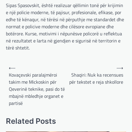
Sipas Spasovskit, është realizuar qëllimin tonë për krijimin
e një policie moderne, të pajisur, profesionale, efikase, por
edhe të kënaqur, në tërësi në përputhje me standardet dhe
normat e policive moderne dhe cilësore evropiane dhe
botërore. Kurse, motivimi i nëpunësve policorë u reflektua
në rezultatet e larta në gjendjen e sigurisë në territorin e
tërë shtetit.
Post
⟵
⟶
navigation
BOTA
,
LAJME
,
MË TË FUNDIT
,
OPINIONE
,
Kovaçevski paralajmëroi
Shaqiri: Nuk ka recensues
RAJONI
,
SPECIALE
takim me Mickoskin për
për tekstet e reja shkollore
Gjermani, ekspertët sugjerojnë
Qeverinë teknike, pasi do të
400 miliardë euro për mbrojtje
mbajnë mbledhje organet e
adminadmin
March 4, 2025
partisë
Gjermania ndodhet aktualisht në kulmin e
përpjekjeve për krijimin e qeverisë dhe koha
Related Posts
nuk pret. CDU/CSU dhe SPD po vazhdojnë…