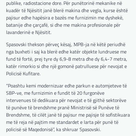
publike, radiostacione dore. Për punëtorinë mekanike në
kuadër të Njësitit janë blerë makina dhe vegla, kurse është
pajisur edhe hapësira e bazës me furnizimin me dyshekë,
batanije dhe çarçafë, si dhe me makina profesionale për
lavanderinë e Njësitit.
Spasovski thekson përveç kësaj, МPB-ja në këtë periudhë
nga buxheti i saj ka blerë edhe katër objekte lundruese me
fund të fortë, prej tyre dy 6,9-8 metra dhe dy 6,4-7 metra,
katër rimorkio si dhe një gomonë patrulluese për nevojat e
Policisë Kufitare.
“Poashtu kemi modernizuar edhe parkun e automjeteve të
SBP-ve, me furnizimin e fundit të 20 furgonëve
intervenues të dedikuara për nevojat e të gjithë sektorëve
të punëve të brendshme pranë Ministrisë së Punëve të
Brendshme, të cilët janë të pajisur me pajisje të sofistikuara
me të reja në pajtim me standardet e larta për punë të
policisë së Maqedonisë”, ka shkruar Spasovski.