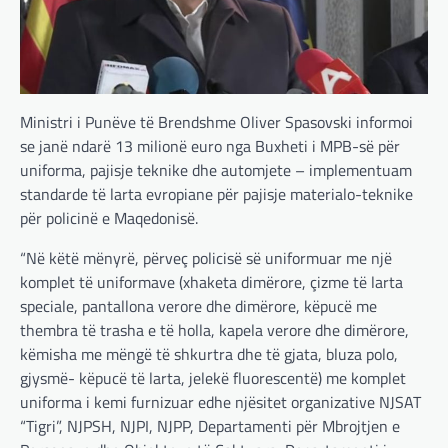
Ministri i Punëve të Brendshme Oliver Spasovski informoi
se janë ndarë 13 milionë euro nga Buxheti i MPB-së për
uniforma, pajisje teknike dhe automjete – implementuam
standarde të larta evropiane për pajisje materialo-teknike
për policinë e Maqedonisë.
“Në këtë mënyrë, përveç policisë së uniformuar me një
komplet të uniformave (xhaketa dimërore, çizme të larta
speciale, pantallona verore dhe dimërore, këpucë me
thembra të trasha e të holla, kapela verore dhe dimërore,
këmisha me mëngë të shkurtra dhe të gjata, bluza polo,
gjysmë- këpucë të larta, jelekë fluorescentë) me komplet
uniforma i kemi furnizuar edhe njësitet organizative NJSAT
“Tigri”, NJPSH, NJPI, NJPP, Departamenti për Mbrojtjen e