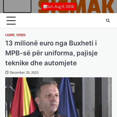
Skip
Sun, Aug 9, 2026
to
content
LAJME
,
VENDI
13 milionë euro nga Buxheti i
MPB-së për uniforma, pajisje
teknike dhe automjete
December 20, 2023