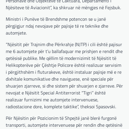
Personave dhe Objekteve të Caktuara, Departamenti i
Njësiteve të Aviacionit”, ka shkruar në mëngjes në Fejsbuk.
Ministri i Punëve të Brendshme potencon se u janë
përgjigjur ndaj nevojave për pajisje të re teknike dhe
automjete.
“Njësitit për Trajnim dhe Përkrahje (NJTP) i cili është pajisur
me 6 automjete për t’u ballafaquar me prishjen e rendit dhe
qetësisë publike. Me qëllim të modernizimit të Njësitit të
Helikopterëve për Çështje Policore është realizuar servisim
i përgjithshëm i fluturakeve, është instaluar pajisje më e re
dixhitale komunikative dhe naviguese, enë speciale për
shuarjen zjarreve, si dhe sistem për shuarjen e zjarreve. Për
nevojat e Njësitit Special Antiterrorist “Tigri” është
realizuar furnizimi me automjete intervenuese,
radiostacione dore, komplete taktike”, theksoi Spasovski.
Për Njësitin për Pozicionim të Shpejtë janë blerë furgonë
transporti, automjete intervenuese për rendin dhe qetësinë