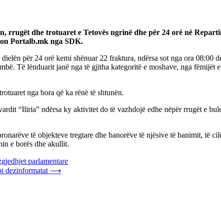
ën, rrugët dhe trotuaret e Tetovës ngrinë dhe për 24 orë në Reparti
ton Portalb.mk nga SDK.
 dielën për 24 orë kemi shënuar 22 fraktura, ndërsa sot nga ora 08:00 de
. Të lënduarit janë nga të gjitha kategoritë e moshave, nga fëmijët e de
trotuaret nga bora që ka rënë të shtunën.
dit “Iliria” ndërsa ky aktivitet do të vazhdojë edhe nëpër rrugët e bule
ronarëve të objekteve tregtare dhe banorëve të njësive të banimit, të ci
in e borës dhe akullit.
gjedhjet parlamentare
i dezinformatat
⟶