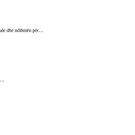
ptuale dhe ndihmën për…
ez…