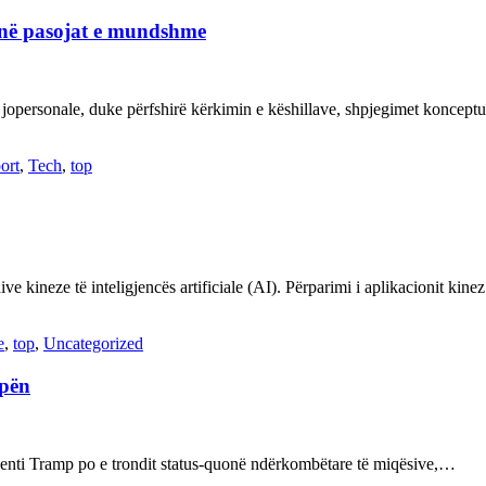
janë pasojat e mundshme
 jopersonale, duke përfshirë kërkimin e këshillave, shpjegimet konce
ort
,
Tech
,
top
ve kineze të inteligjencës artificiale (AI). Përparimi i aplikacionit kin
e
,
top
,
Uncategorized
opën
enti Tramp po e trondit status-quonë ndërkombëtare të miqësive,…