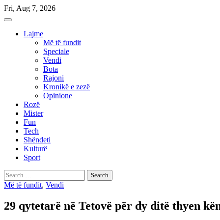
Skip
Fri, Aug 7, 2026
to
content
Lajme
Më të fundit
Speciale
Vendi
Bota
Rajoni
Kronikë e zezë
Opinione
Rozë
Mister
Fun
Tech
Shëndeti
Kulturë
Sport
Search
for:
Më të fundit
,
Vendi
29 qytetarë në Tetovë për dy ditë thyen kë