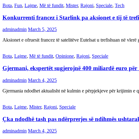
Bota
,
Fun
,
Lajme
,
Më të fundit
,
Mister
,
Rajoni
,
Speciale
,
Tech
Konkurrenti francez i Starlink pa aksionet e tij të t
adminadmin
March 5, 2025
Aksionet e ofruesit francez të satelitëve Eutelsat u trefishuan në vler
Bota
,
Lajme
,
Më të fundit
,
Opinione
,
Rajoni
,
Speciale
Gjermani, ekspertët sugjerojnë 400 miliardë euro për
adminadmin
March 4, 2025
Gjermania ndodhet aktualisht në kulmin e përpjekjeve për krijimi
Bota
,
Lajme
,
Mister
,
Rajoni
,
Speciale
Çka ndodhë tash pas ndërprerjes së ndihmës ushtar
adminadmin
March 4, 2025