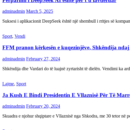
Përparimi i DeepSeek AI është për t’u lavdëruar
adminadmin
March 5, 2025
Suksesi i aplikacionit DeepSeek është një shembull i rritjes së kompani
Sport
,
Vendi
FFM pranon kërkesën e kuqezinjëve, Shkëndija ndaj Va
adminadmin
February 27, 2024
Shkëndija dhe Vardari do të luajnë zyrtarisht të dielën. Vendimi ka a
Lajme
,
Sport
Ja Kush E Bindi Presidentin E Vllaznisë Për Të Mar
adminadmin
February 20, 2024
Skuadra e njohur shqiptare e Vllaznisë nga Shkodra, me 30 tetor në pos