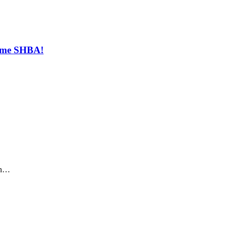
t me SHBA!
sin…