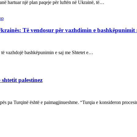
kanë hartuar një plan paqeje për luftën në Ukrainë, të…
op
Ukrainës: Të vendosur për vazhdimin e bashkëpunimi
sur të vazhdojë bashkëpunimin e saj me Shtetet e…
shtetit palestinez
ropës pa Turqinë është e paimagjinueshme. “Turqia e konsideron proce