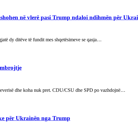
refishohen në vlerë pasi Trump ndaloi ndihmën për Ukra
ë gjatë dy ditëve të fundit mes shqetësimeve se qasja…
 mbrojtje
n e qeverisë dhe koha nuk pret. CDU/CSU dhe SPD po vazhdojnë…
ake për Ukrainën nga Trump