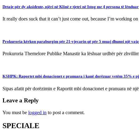
Detaje për dy aksidente, njëri në Klinë e tjetri në Istog me 4 persona të lënduar
It really does suck that it can’t just come out, because I’m working on 
Prokuroria kërkon paraburgim për 21-vjeçarin që për 5 muaj dhunoi një vajz
Prokuroria Themelore Publike Manastir ka lëshuar urdhër për zhvillim
KSHPK: Raportet mbi donacionet e pranuara i kanë dorëzuar vetëm 35% e p
Sipas afatit për dorëzimin e Raportit mbi donacionet e pranuara në nj
Leave a Reply
You must be
logged in
to post a comment.
SPECIALE