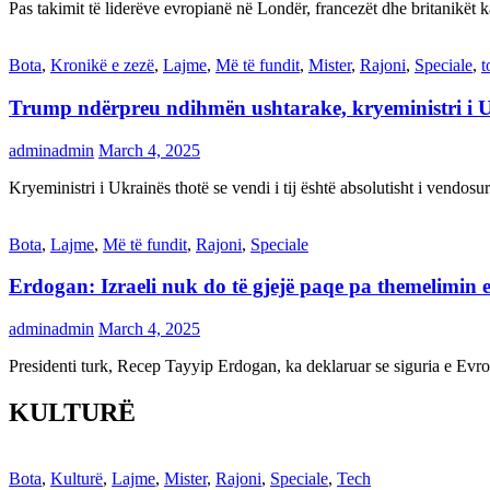
Pas takimit të liderëve evropianë në Londër, francezët dhe britanikët 
Bota
,
Kronikë e zezë
,
Lajme
,
Më të fundit
,
Mister
,
Rajoni
,
Speciale
,
t
Trump ndërpreu ndihmën ushtarake, kryeministri i 
adminadmin
March 4, 2025
Kryeministri i Ukrainës thotë se vendi i tij është absolutisht i vendo
Bota
,
Lajme
,
Më të fundit
,
Rajoni
,
Speciale
Erdogan: Izraeli nuk do të gjejë paqe pa themelimin e 
adminadmin
March 4, 2025
Presidenti turk, Recep Tayyip Erdogan, ka deklaruar se siguria e Ev
KULTURË
Bota
,
Kulturë
,
Lajme
,
Mister
,
Rajoni
,
Speciale
,
Tech