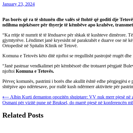
January 23, 2024
Pas borës që ra të shtunën dhe valës së ftohtë që goditi dje Tetov
ndihma mjekësore për thyerje të këmbëve apo krahëve, transme
“Ka rritje të numrit të të lënduarve për shkak të kushteve dimërore. Të
gjymtyrëve. Lëndimet janë kryesisht në parakrahët e duarve ose në këmbë
Ortopedisë në Spitalin Klinik në Tetovë.
Komuna e Tetovës këto ditë njoftoi se rregullisht pastrojnë rrugët dhe 
“Janë pastruar vendkalimet për këmbësorë dhe trotuaret përgjatë Bulevar
njoftoi
Komuna e Tetovës.
Përveç komunës, pastrimi i borës dhe akullit është edhe përgjegjësi e p
shtëpive apo ndërtesave, por rrallë kush ndërmerr aktivitete për pastrim
Post
⟵
Albin Kurti demanton opozitën shqiptare: VV nuk merr pjesë në z
Osmani për vizitë pune në Bruksel, do marrë pjesë në konferencën mb
navigation
Related Posts