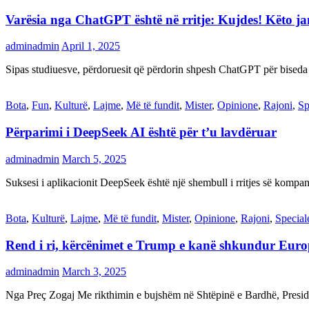
Varësia nga ChatGPT është në rritje: Kujdes! Këto 
adminadmin
April 1, 2025
Sipas studiuesve, përdoruesit që përdorin shpesh ChatGPT për biseda
Bota
,
Fun
,
Kulturë
,
Lajme
,
Më të fundit
,
Mister
,
Opinione
,
Rajoni
,
Sp
Përparimi i DeepSeek AI është për t’u lavdëruar
adminadmin
March 5, 2025
Suksesi i aplikacionit DeepSeek është një shembull i rritjes së kompani
Bota
,
Kulturë
,
Lajme
,
Më të fundit
,
Mister
,
Opinione
,
Rajoni
,
Special
Rend i ri, kërcënimet e Trump e kanë shkundur Eur
adminadmin
March 3, 2025
Nga Preç Zogaj Me rikthimin e bujshëm në Shtëpinë e Bardhë, Presid