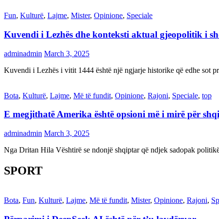
Fun
,
Kulturë
,
Lajme
,
Mister
,
Opinione
,
Speciale
Kuvendi i Lezhës dhe konteksti aktual gjeopolitik i s
adminadmin
March 3, 2025
Kuvendi i Lezhës i vitit 1444 është një ngjarje historike që edhe s
Bota
,
Kulturë
,
Lajme
,
Më të fundit
,
Opinione
,
Rajoni
,
Speciale
,
top
E megjithatë Amerika është opsioni më i mirë për shq
adminadmin
March 3, 2025
Nga Dritan Hila Vështirë se ndonjë shqiptar që ndjek sadopak politi
SPORT
Bota
,
Fun
,
Kulturë
,
Lajme
,
Më të fundit
,
Mister
,
Opinione
,
Rajoni
,
Sp