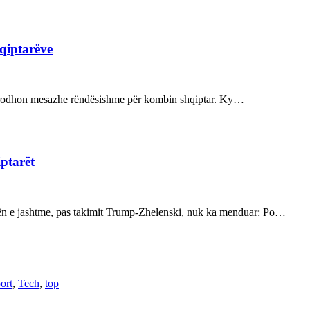
hqiptarëve
ot prodhon mesazhe rëndësishme për kombin shqiptar. Ky…
iptarët
kën e jashtme, pas takimit Trump-Zhelenski, nuk ka menduar: Po…
ort
,
Tech
,
top