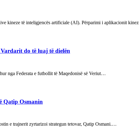
ve kineze të inteligjencës artificiale (AI). Përparimi i aplikacionit kin
rdarit do të luaj të dielën
rdhur nga Federata e futbollit të Maqedonisë së Veriut…
rë Qatip Osmanin
tin e trajnerit zyrtarizoi strategun tetovar, Qatip Osmani.…