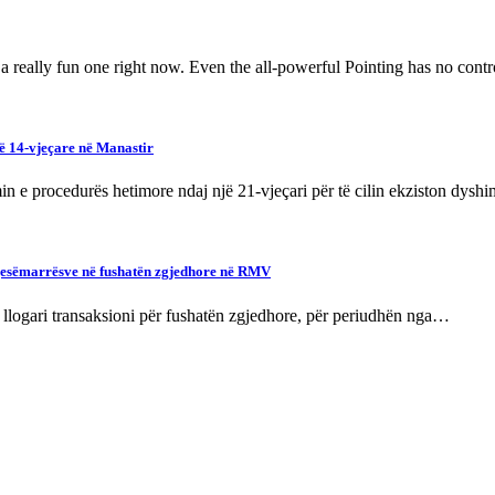
a really fun one right now. Even the all-powerful Pointing has no control
ë 14-vjeçare në Manastir
in e procedurës hetimore ndaj një 21-vjeçari për të cilin ekziston dys
jesëmarrësve në fushatën zgjedhore në RMV
ë llogari transaksioni për fushatën zgjedhore, për periudhën nga…