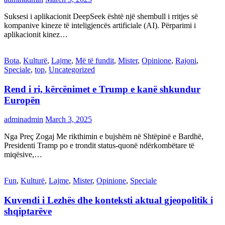
Suksesi i aplikacionit DeepSeek është një shembull i rritjes së
kompanive kineze të inteligjencës artificiale (AI). Përparimi i
aplikacionit kinez…
Bota
,
Kulturë
,
Lajme
,
Më të fundit
,
Mister
,
Opinione
,
Rajoni
,
Speciale
,
top
,
Uncategorized
Rend i ri, kërcënimet e Trump e kanë shkundur
Europën
adminadmin
March 3, 2025
Nga Preç Zogaj Me rikthimin e bujshëm në Shtëpinë e Bardhë,
Presidenti Tramp po e trondit status-quonë ndërkombëtare të
miqësive,…
Fun
,
Kulturë
,
Lajme
,
Mister
,
Opinione
,
Speciale
Kuvendi i Lezhës dhe konteksti aktual gjeopolitik i
shqiptarëve