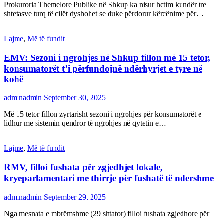
Prokuroria Themelore Publike në Shkup ka nisur hetim kundër tre
shtetasve turq të cilët dyshohet se duke përdorur kërcënime për…
Lajme
,
Më të fundit
EMV: Sezoni i ngrohjes në Shkup fillon më 15 tetor,
konsumatorët t’i përfundojnë ndërhyrjet e tyre në
kohë
adminadmin
September 30, 2025
Më 15 tetor fillon zyrtarisht sezoni i ngrohjes për konsumatorët e
lidhur me sistemin qendror të ngrohjes në qytetin e…
Lajme
,
Më të fundit
RMV, filloi fushata për zgjedhjet lokale,
kryeparlamentari me thirrje për fushatë të ndershme
adminadmin
September 29, 2025
Nga mesnata e mbrëmshme (29 shtator) filloi fushata zgjedhore për