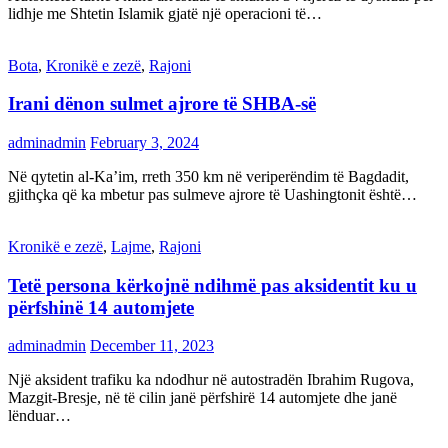
lidhje me Shtetin Islamik gjatë një operacioni të…
Bota
,
Kronikë e zezë
,
Rajoni
Irani dënon sulmet ajrore të SHBA-së
adminadmin
February 3, 2024
Në qytetin al-Ka’im, rreth 350 km në veriperëndim të Bagdadit,
gjithçka që ka mbetur pas sulmeve ajrore të Uashingtonit është…
Kronikë e zezë
,
Lajme
,
Rajoni
Tetë persona kërkojnë ndihmë pas aksidentit ku u
përfshinë 14 automjete
adminadmin
December 11, 2023
Një aksident trafiku ka ndodhur në autostradën Ibrahim Rugova,
Mazgit-Bresje, në të cilin janë përfshirë 14 automjete dhe janë
lënduar…