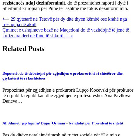
rezistencës ndaj dezinformimit
, do të prezantohet raporti i dytë i
Shërbimit Europian për Punë të Jashtme me fokus dezinformimin.
Post
⟵
29 qytetarë në Tetovë për dy ditë thyen këmbë ose krahë nga
rrëshqitja në akull
navigation
Çmimet e ushqimeve bazë në Maqedoni do të vazhdojnë të jenë të
kufizuara deri në fund të shkurtit
⟶
Related Posts
Deputetët do të debatojnë për zgjedhjen e prokurorit të ri shtetëror dhe
gjykatësit të ri kushtetues
Propozimet për zgjedhjen e prokurorit Lupço Kocevski për prokuror
të ri publik republikan dhe zgjedhjen e profesoreshës Ana Pavllova
Daneva…
Ali Ahmeti jep lajmin/ Bujar Osmani – kandidat për President të shtetit
Pas dy ditëve paralajmërimesh në rrjetet sociale për “Lajmin e