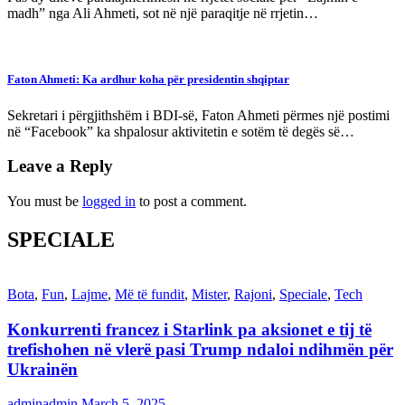
madh” nga Ali Ahmeti, sot në një paraqitje në rrjetin…
Faton Ahmeti: Ka ardhur koha për presidentin shqiptar
Sekretari i përgjithshëm i BDI-së, Faton Ahmeti përmes një postimi
në “Facebook” ka shpalosur aktivitetin e sotëm të degës së…
Leave a Reply
You must be
logged in
to post a comment.
SPECIALE
Bota
,
Fun
,
Lajme
,
Më të fundit
,
Mister
,
Rajoni
,
Speciale
,
Tech
Konkurrenti francez i Starlink pa aksionet e tij të
trefishohen në vlerë pasi Trump ndaloi ndihmën për
Ukrainën
adminadmin
March 5, 2025