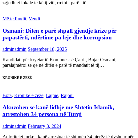
zgjedhjet lokale të këtij viti, rrethi i parë i të…
Më të fundit
,
Vendi
Osmani: Ditën e parë shpall gjendje krize për
papastërti, ndërtime pa leje dhe korrupsion
adminadmin
September 18, 2025
Kandidati për kryetar të Komunës së Çairit, Bujar Osmani,
paralajmëroi se që në ditën e parë të mandatit të tij…
KRONIKË E ZEZË
Bota
,
Kronikë e zezë
,
Lajme
,
Rajoni
Akuzohen se kanë lidhje me Shtetin Islamik,
arrestohen 34 persona në Turqi
adminadmin
February 3, 2024
Autoritetet turke i kanë arrestuar të shtunën 34 njerëz të dyshuar për