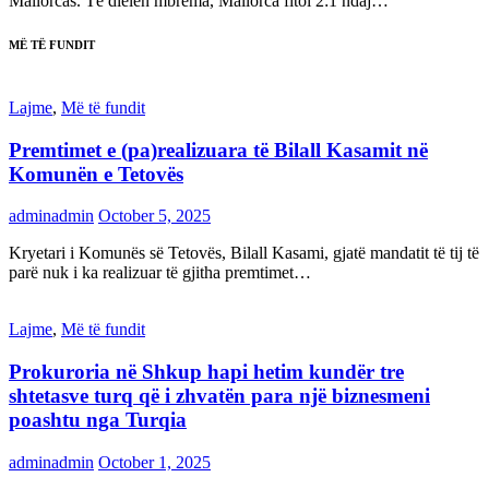
Mallorcas. Të dielën mbrëma, Mallorca fitoi 2:1 ndaj…
MË TË FUNDIT
Lajme
,
Më të fundit
Premtimet e (pa)realizuara të Bilall Kasamit në
Komunën e Tetovës
adminadmin
October 5, 2025
Kryetari i Komunës së Tetovës, Bilall Kasami, gjatë mandatit të tij të
parë nuk i ka realizuar të gjitha premtimet…
Lajme
,
Më të fundit
Prokuroria në Shkup hapi hetim kundër tre
shtetasve turq që i zhvatën para një biznesmeni
poashtu nga Turqia
adminadmin
October 1, 2025