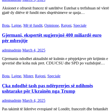
Aksionet e ofruesit francez të satelitëve Eutelsat u trefishuan në vlerë
gjatë dy ditëve të fundit mes shqetësimeve se qasja…
Bota
,
Lajme
,
Më të fundit
,
Opinione
,
Rajoni
,
Speciale
Gjermani, ekspertët sugjerojnë 400 miliardë euro
për mbrojtje
adminadmin
March 4, 2025
Gjermania ndodhet aktualisht në kulmin e përpjekjeve për krijimin e
qeverisë dhe koha nuk pret. CDU/CSU dhe SPD po vazhdojnë…
Bota
,
Lajme
,
Mister
,
Rajoni
,
Speciale
Çka ndodhë tash pas ndërprerjes së ndihmës
ushtarake për Ukrainën nga Trump
adminadmin
March 4, 2025
Pas takimit të liderëve evropianë në Londër, francezët dhe britanikët