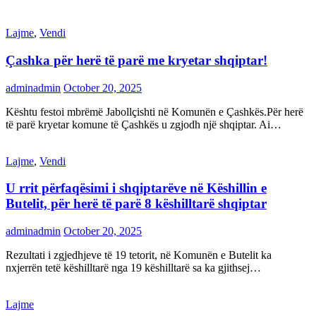
Lajme
,
Vendi
Çashka për herë të parë me kryetar shqiptar!
adminadmin
October 20, 2025
Kështu festoi mbrëmë Jabollçishti në Komunën e Çashkës.Për herë
të parë kryetar komune të Çashkës u zgjodh një shqiptar. Ai…
Lajme
,
Vendi
U rrit përfaqësimi i shqiptarëve në Këshillin e
Butelit, për herë të parë 8 këshilltarë shqiptar
adminadmin
October 20, 2025
Rezultati i zgjedhjeve të 19 tetorit, në Komunën e Butelit ka
nxjerrën tetë këshilltarë nga 19 këshilltarë sa ka gjithsej…
Lajme