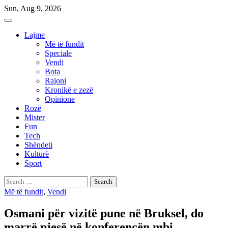
Skip
Sun, Aug 9, 2026
to
content
Lajme
Më të fundit
Speciale
Vendi
Bota
Rajoni
Kronikë e zezë
Opinione
Rozë
Mister
Fun
Tech
Shëndeti
Kulturë
Sport
Search
for:
Më të fundit
,
Vendi
Osmani për vizitë pune në Bruksel, do
marrë pjesë në konferencën mbi