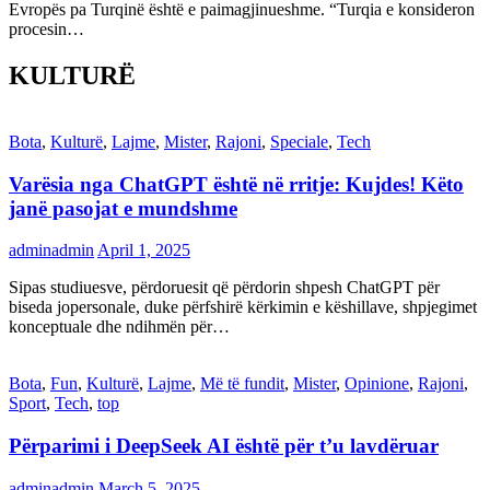
Evropës pa Turqinë është e paimagjinueshme. “Turqia e konsideron
procesin…
KULTURË
Bota
,
Kulturë
,
Lajme
,
Mister
,
Rajoni
,
Speciale
,
Tech
Varësia nga ChatGPT është në rritje: Kujdes! Këto
janë pasojat e mundshme
adminadmin
April 1, 2025
Sipas studiuesve, përdoruesit që përdorin shpesh ChatGPT për
biseda jopersonale, duke përfshirë kërkimin e këshillave, shpjegimet
konceptuale dhe ndihmën për…
Bota
,
Fun
,
Kulturë
,
Lajme
,
Më të fundit
,
Mister
,
Opinione
,
Rajoni
,
Sport
,
Tech
,
top
Përparimi i DeepSeek AI është për t’u lavdëruar
adminadmin
March 5, 2025