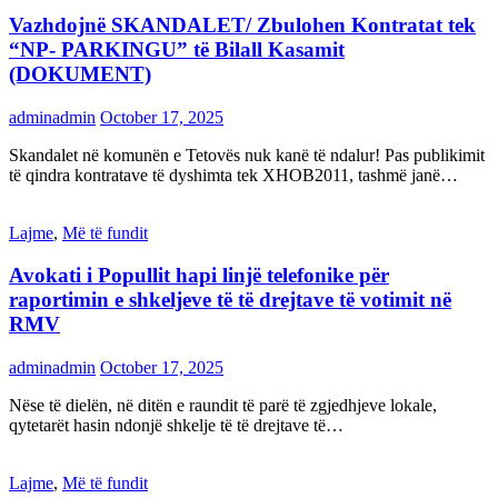
Vazhdojnë SKANDALET/ Zbulohen Kontratat tek
“NP- PARKINGU” të Bilall Kasamit
(DOKUMENT)
adminadmin
October 17, 2025
Skandalet në komunën e Tetovës nuk kanë të ndalur! Pas publikimit
të qindra kontratave të dyshimta tek XHOB2011, tashmë janë…
Lajme
,
Më të fundit
Avokati i Popullit hapi linjë telefonike për
raportimin e shkeljeve të të drejtave të votimit në
RMV
adminadmin
October 17, 2025
Nëse të dielën, në ditën e raundit të parë të zgjedhjeve lokale,
qytetarët hasin ndonjë shkelje të të drejtave të…
Lajme
,
Më të fundit