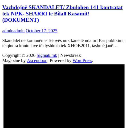
Vazhdojnē SKANDALET/ Zbulohen 141 kontratat
tek NPK- SHARRI të Bilall Kasamit!
(DOKUMENT)
adminadmin
October 17, 2025
Skandalet në komunën e Tetovës nuk kanë të ndalur! Pas publikimit
të qindra kontratave të dyshimta tek XHOB2011, tashmë janë…
Copyright © 2026
Sigmak.mk
| Newsbreak
Magazine by
Ascendoor
| Powered by
WordPress
.