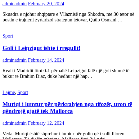
adminadmin
February 20, 2024
Skuadra e njohur shqiptare e Vllaznisë nga Shkodra, me 30 tetor në
postin e trajnerit zyrtarizoi strategun tetovar, Qatip Osmani.…
Sport
Goli i Leipzigut ishte i rregullt!
adminadmin
February 14, 2024
Reali i Madridit fitoi 0-1 përballë Leipzigut falë një goli shumë të
bukur të Brahim Diaz, duke hedhur një hap…
Lajme
,
Sport
Muriqi i lumtur për përkrahjen nga tifozët, uron të
qëndrojë gjatë tek Mallorca
adminadmin
February 12, 2024
Vedat Muriqi është shprehur i lumtur për golin që i solli fitoren