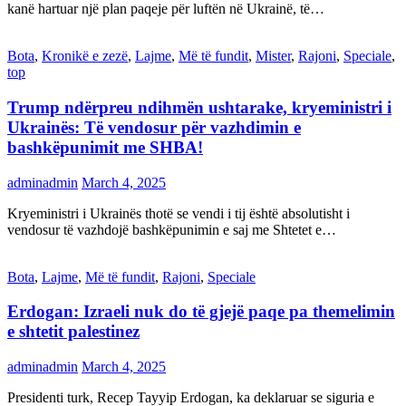
kanë hartuar një plan paqeje për luftën në Ukrainë, të…
Bota
,
Kronikë e zezë
,
Lajme
,
Më të fundit
,
Mister
,
Rajoni
,
Speciale
,
top
Trump ndërpreu ndihmën ushtarake, kryeministri i
Ukrainës: Të vendosur për vazhdimin e
bashkëpunimit me SHBA!
adminadmin
March 4, 2025
Kryeministri i Ukrainës thotë se vendi i tij është absolutisht i
vendosur të vazhdojë bashkëpunimin e saj me Shtetet e…
Bota
,
Lajme
,
Më të fundit
,
Rajoni
,
Speciale
Erdogan: Izraeli nuk do të gjejë paqe pa themelimin
e shtetit palestinez
adminadmin
March 4, 2025
Presidenti turk, Recep Tayyip Erdogan, ka deklaruar se siguria e