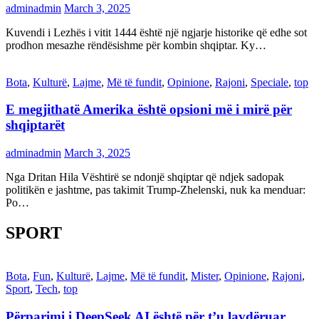
adminadmin
March 3, 2025
Kuvendi i Lezhës i vitit 1444 është një ngjarje historike që edhe sot
prodhon mesazhe rëndësishme për kombin shqiptar. Ky…
Bota
,
Kulturë
,
Lajme
,
Më të fundit
,
Opinione
,
Rajoni
,
Speciale
,
top
E megjithatë Amerika është opsioni më i mirë për
shqiptarët
adminadmin
March 3, 2025
Nga Dritan Hila Vështirë se ndonjë shqiptar që ndjek sadopak
politikën e jashtme, pas takimit Trump-Zhelenski, nuk ka menduar:
Po…
SPORT
Bota
,
Fun
,
Kulturë
,
Lajme
,
Më të fundit
,
Mister
,
Opinione
,
Rajoni
,
Sport
,
Tech
,
top
Përparimi i DeepSeek AI është për t’u lavdëruar