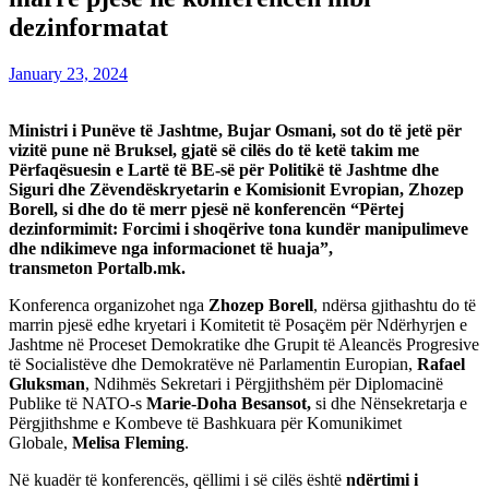
dezinformatat
January 23, 2024
Ministri i Punëve të Jashtme, Bujar Osmani, sot do të jetë për
vizitë pune në Bruksel, gjatë së cilës do të ketë takim me
Përfaqësuesin e Lartë të BE-së për Politikë të Jashtme dhe
Siguri dhe Zëvendëskryetarin e Komisionit Evropian, Zhozep
Borell, si dhe do të merr pjesë në konferencën “Përtej
dezinformimit: Forcimi i shoqërive tona kundër manipulimeve
dhe ndikimeve nga informacionet të huaja”,
transmeton Portalb.mk.
Konferenca organizohet nga
Zhozep Borell
, ndërsa gjithashtu do të
marrin pjesë edhe kryetari i Komitetit të Posaçëm për Ndërhyrjen e
Jashtme në Proceset Demokratike dhe Grupit të Aleancës Progresive
të Socialistëve dhe Demokratëve në Parlamentin Europian,
Rafael
Gluksman
, Ndihmës Sekretari i Përgjithshëm për Diplomacinë
Publike të NATO-s
Marie-Doha Besansot,
si dhe Nënsekretarja e
Përgjithshme e Kombeve të Bashkuara për Komunikimet
Globale,
Melisa Fleming
.
Në kuadër të konferencës, qëllimi i së cilës është
ndërtimi i