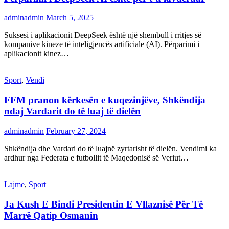
adminadmin
March 5, 2025
Suksesi i aplikacionit DeepSeek është një shembull i rritjes së
kompanive kineze të inteligjencës artificiale (AI). Përparimi i
aplikacionit kinez…
Sport
,
Vendi
FFM pranon kërkesën e kuqezinjëve, Shkëndija
ndaj Vardarit do të luaj të dielën
adminadmin
February 27, 2024
Shkëndija dhe Vardari do të luajnë zyrtarisht të dielën. Vendimi ka
ardhur nga Federata e futbollit të Maqedonisë së Veriut…
Lajme
,
Sport
Ja Kush E Bindi Presidentin E Vllaznisë Për Të
Marrë Qatip Osmanin