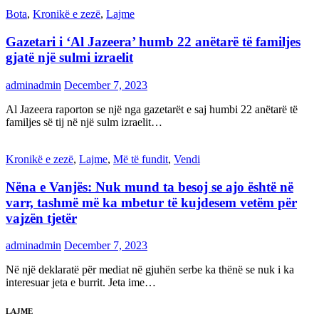
Bota
,
Kronikë e zezë
,
Lajme
Gazetari i ‘Al Jazeera’ humb 22 anëtarë të familjes
gjatë një sulmi izraelit
adminadmin
December 7, 2023
Al Jazeera raporton se një nga gazetarët e saj humbi 22 anëtarë të
familjes së tij në një sulm izraelit…
Kronikë e zezë
,
Lajme
,
Më të fundit
,
Vendi
Nëna e Vanjës: Nuk mund ta besoj se ajo është në
varr, tashmë më ka mbetur të kujdesem vetëm për
vajzën tjetër
adminadmin
December 7, 2023
Në një deklaratë për mediat në gjuhën serbe ka thënë se nuk i ka
interesuar jeta e burrit. Jeta ime…
LAJME