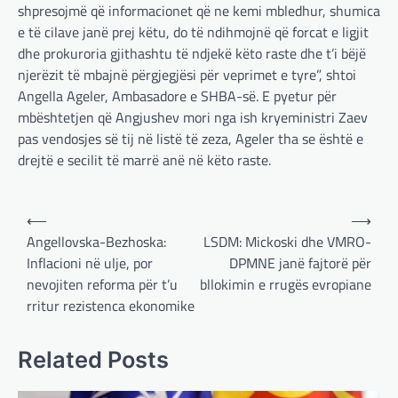
shpresojmë që informacionet që ne kemi mbledhur, shumica
e të cilave janë prej këtu, do të ndihmojnë që forcat e ligjit
dhe prokuroria gjithashtu të ndjekë këto raste dhe t’i bëjë
njerëzit të mbajnë përgjegjësi për veprimet e tyre”, shtoi
Angella Ageler, Ambasadore e SHBA-së. E pyetur për
mbështetjen që Angjushev mori nga ish kryeministri Zaev
pas vendosjes së tij në listë të zeza, Ageler tha se është e
drejtë e secilit të marrë anë në këto raste.
Post
⟵
⟶
navigation
Angellovska-Bezhoska:
LSDM: Mickoski dhe VMRO-
BOTA
,
LAJME
,
MË TË FUNDIT
,
OPINIONE
,
Inflacioni në ulje, por
DPMNE janë fajtorë për
RAJONI
,
SPECIALE
nevojiten reforma për t’u
bllokimin e rrugës evropiane
Gjermani, ekspertët sugjerojnë
rritur rezistenca ekonomike
400 miliardë euro për mbrojtje
adminadmin
March 4, 2025
Related Posts
Gjermania ndodhet aktualisht në kulmin e
përpjekjeve për krijimin e qeverisë dhe koha