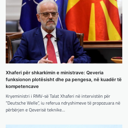
nuk pret. CDU/CSU dhe SPD po vazhdojnë…
BOTA
,
LAJME
,
MISTER
,
RAJONI
,
SPECIALE
Çka ndodhë tash pas
ndërprerjes së ndihmës
ushtarake për Ukrainën nga
Trump
adminadmin
March 4, 2025
Pas takimit të liderëve evropianë në Londër,
francezët dhe britanikët kanë hartuar një
plan paqeje për luftën në Ukrainë, të…
Xhaferi për shkarkimin e ministrave: Qeveria
funksionon plotësisht dhe pa pengesa, në kuadër të
BOTA
,
KRONIKË E ZEZË
,
LAJME
,
MË TË FUNDIT
,
MISTER
,
RAJONI
,
SPECIALE
,
kompetencave
TOP
Kryeministri i RMV-së Talat Xhaferi në intervistën për
Trump ndërpreu ndihmën
“Deutsche Welle”, iu referua ndryshimeve të propozuara në
ushtarake, kryeministri i
përbërjen e Qeverisë teknike…
Ukrainës: Të vendosur për
vazhdimin e bashkëpunimit me
SHBA!