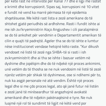
për këtë rast në intervistë për Kanal 77 dhe e ligji me rastet
e krimit dhe korrupsionit. Sipas saj, korrupsioni në 10 vitet
e fundit në vend ka marrë përmasa të një epidemia
shqetësuese. Me këtë rast lista e zezë amerikane do të
shtohet gjatë periudhës së ardhshme. Rasti i fundit ishte ai
me ish zv/kryeministrin Koço Angjushev i cili paralajmëroi
se do të ankohet për vendimin e Departamentit amerikan të
cilin e quajti të padrejtë. Ageler tha se do të ishte e lumtur
nëse institucionet vendase hetojnë këto raste. “Kur dikush
vendoset në listë të zezë nga SHBA-të si rasti i ish
zv.kryeministrit dhe ai tha se ishte i bazuar vetëm në
dyshime dhe jopëlqim dhe do të ndjekë një proces ankimimi,
unë vetëm do të thosha se ne nuk vendosim në listë të zezë
njerëz vetëm për shkak të dyshimeve, ose si ndihemi për to,
nuk ka asgjë personale në atë vendim. Është një proces
legal dhe si me çdo proces legal, ato që janë futur në listën
e zezë janë të mirëseardhur të angazhojnë avokatë
amerikanë dhe të ndjekin pakënaqësinë e tyre. Ne nuk
luajmë një rol të sundimit të ligjit në këtë vend por