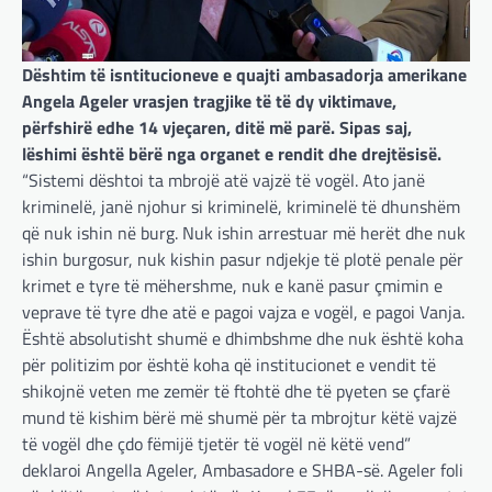
Dështim të isntitucioneve e quajti ambasadorja amerikane
Angela Ageler vrasjen tragjike të të dy viktimave,
përfshirë edhe 14 vjeçaren, ditë më parë. Sipas saj,
lëshimi është bërë nga organet e rendit dhe drejtësisë.
“Sistemi dështoi ta mbrojë atë vajzë të vogël. Ato janë
kriminelë, janë njohur si kriminelë, kriminelë të dhunshëm
që nuk ishin në burg. Nuk ishin arrestuar më herët dhe nuk
ishin burgosur, nuk kishin pasur ndjekje të plotë penale për
krimet e tyre të mëhershme, nuk e kanë pasur çmimin e
veprave të tyre dhe atë e pagoi vajza e vogël, e pagoi Vanja.
Është absolutisht shumë e dhimbshme dhe nuk është koha
për politizim por është koha që institucionet e vendit të
shikojnë veten me zemër të ftohtë dhe të pyeten se çfarë
mund të kishim bërë më shumë për ta mbrojtur këtë vajzë
të vogël dhe çdo fëmijë tjetër të vogël në këtë vend”
deklaroi Angella Ageler, Ambasadore e SHBA-së. Ageler foli