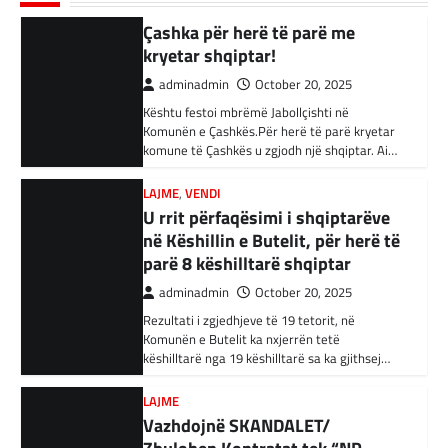
parë të mandatit të tij…
LAJME
,
VENDI
adminadmin
February 3, 2024
U rrit përfaqësimi i shqiptarëve
në Këshillin e Butelit, për herë të
Autoritetet turke i kanë arrestuar të shtunën
34 njerëz të dyshuar për lidhje me Shtetin
parë 8 këshilltarë shqiptar
Islamik gjatë një operacioni të…
adminadmin
October 20, 2025
Rezultati i zgjedhjeve të 19 tetorit, në
BOTA
,
KRONIKË E ZEZË
,
RAJONI
Komunën e Butelit ka nxjerrën tetë
Irani dënon sulmet ajrore të
këshilltarë nga 19 këshilltarë sa ka gjithsej…
SHBA-së
adminadmin
February 3, 2024
LAJME
Vazhdojnë SKANDALET/
Në qytetin al-Ka’im, rreth 350 km në
veriperëndim të Bagdadit, gjithçka që ka
Zbulohen Kontratat tek “NP-
mbetur pas sulmeve ajrore të Uashingtonit
PARKINGU” të Bilall Kasamit
është…
(DOKUMENT)
adminadmin
October 17, 2025
KRONIKË E ZEZË
,
LAJME
,
RAJONI
Tetë persona kërkojnë ndihmë
Skandalet në komunën e Tetovës nuk kanë të
pas aksidentit ku u përfshinë 14
ndalur! Pas publikimit të qindra kontratave të
dyshimta tek XHOB2011, tashmë janë…
automjete
adminadmin
December 11, 2023
LAJME
,
MË TË FUNDIT