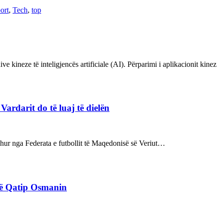
ort
,
Tech
,
top
ve kineze të inteligjencës artificiale (AI). Përparimi i aplikacionit kin
rdarit do të luaj të dielën
rdhur nga Federata e futbollit të Maqedonisë së Veriut…
rë Qatip Osmanin