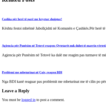
Çashka për herë të parë me kryetar shqiptar!
Kështu festoi mbrëmë Jabollçishti në Komunën e Çashkës.Për herë të
Agjencia për Punësim në Tetovë reagon: Qytetarët nuk duhet të marrin vërteti
Agjencia për Punësim në Tetovë ka dalë me reagim pas turmave të mëd
Problemi me mbeturinat në Çair, reagon BDI
Nga BDI kanë reaguar pas problemit me mbeturinat me të cilin po pë
Leave a Reply
You must be
logged in
to post a comment.