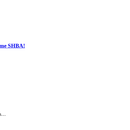
t me SHBA!
sin…