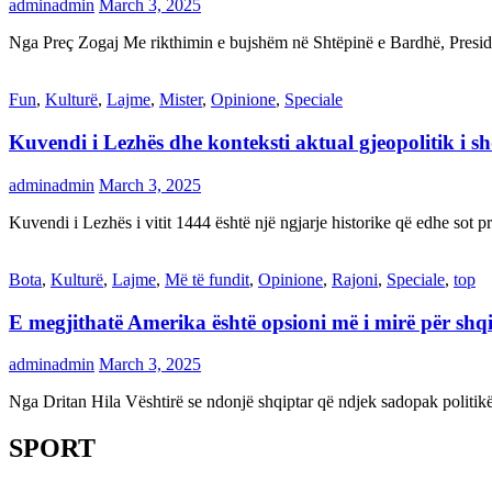
adminadmin
March 3, 2025
Nga Preç Zogaj Me rikthimin e bujshëm në Shtëpinë e Bardhë, Presid
Fun
,
Kulturë
,
Lajme
,
Mister
,
Opinione
,
Speciale
Kuvendi i Lezhës dhe konteksti aktual gjeopolitik i s
adminadmin
March 3, 2025
Kuvendi i Lezhës i vitit 1444 është një ngjarje historike që edhe s
Bota
,
Kulturë
,
Lajme
,
Më të fundit
,
Opinione
,
Rajoni
,
Speciale
,
top
E megjithatë Amerika është opsioni më i mirë për shq
adminadmin
March 3, 2025
Nga Dritan Hila Vështirë se ndonjë shqiptar që ndjek sadopak politi
SPORT