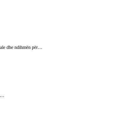
ptuale dhe ndihmën për…
ez…