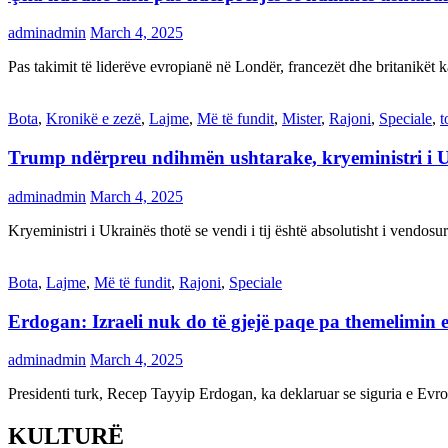
adminadmin
March 4, 2025
Pas takimit të liderëve evropianë në Londër, francezët dhe britanikët 
Bota
,
Kronikë e zezë
,
Lajme
,
Më të fundit
,
Mister
,
Rajoni
,
Speciale
,
t
Trump ndërpreu ndihmën ushtarake, kryeministri i 
adminadmin
March 4, 2025
Kryeministri i Ukrainës thotë se vendi i tij është absolutisht i vendo
Bota
,
Lajme
,
Më të fundit
,
Rajoni
,
Speciale
Erdogan: Izraeli nuk do të gjejë paqe pa themelimin e 
adminadmin
March 4, 2025
Presidenti turk, Recep Tayyip Erdogan, ka deklaruar se siguria e Ev
KULTURË