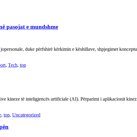
janë pasojat e mundshme
 jopersonale, duke përfshirë kërkimin e këshillave, shpjegimet konce
ort
,
Tech
,
top
ve kineze të inteligjencës artificiale (AI). Përparimi i aplikacionit kin
e
,
top
,
Uncategorized
opën