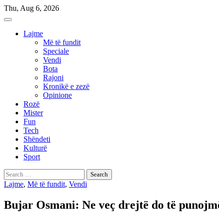
Skip
Thu, Aug 6, 2026
to
content
Lajme
Më të fundit
Speciale
Vendi
Bota
Rajoni
Kronikë e zezë
Opinione
Rozë
Mister
Fun
Tech
Shëndeti
Kulturë
Sport
Search
for:
Lajme
,
Më të fundit
,
Vendi
Bujar Osmani: Ne veç drejtë do të punojm