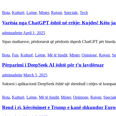
Bota
,
Kulturë
,
Lajme
,
Mister
,
Rajoni
,
Speciale
,
Tech
Varësia nga ChatGPT është në rritje: Kujdes! Këto 
adminadmin
April 1, 2025
Sipas studiuesve, përdoruesit që përdorin shpesh ChatGPT për biseda
Bota
,
Fun
,
Kulturë
,
Lajme
,
Më të fundit
,
Mister
,
Opinione
,
Rajoni
,
Sp
Përparimi i DeepSeek AI është për t’u lavdëruar
adminadmin
March 5, 2025
Suksesi i aplikacionit DeepSeek është një shembull i rritjes së kompani
Bota
,
Kulturë
,
Lajme
,
Më të fundit
,
Mister
,
Opinione
,
Rajoni
,
Special
Rend i ri, kërcënimet e Trump e kanë shkundur Eur