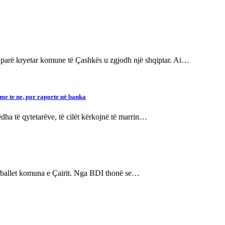
 parë kryetar komune të Çashkës u zgjodh një shqiptar. Ai…
me te ne, por raporte në banka
ha të qytetarëve, të cilët kërkojnë të marrin…
rballet komuna e Çairit. Nga BDI thonë se…