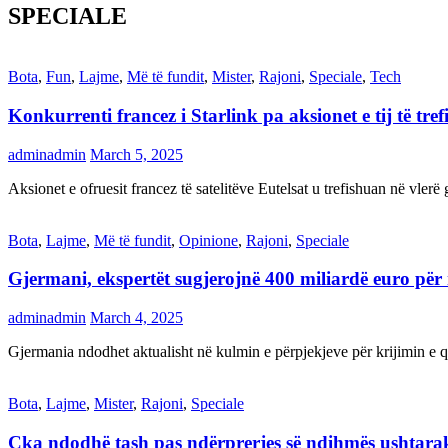
SPECIALE
Bota
,
Fun
,
Lajme
,
Më të fundit
,
Mister
,
Rajoni
,
Speciale
,
Tech
Konkurrenti francez i Starlink pa aksionet e tij të t
adminadmin
March 5, 2025
Aksionet e ofruesit francez të satelitëve Eutelsat u trefishuan në vler
Bota
,
Lajme
,
Më të fundit
,
Opinione
,
Rajoni
,
Speciale
Gjermani, ekspertët sugjerojnë 400 miliardë euro për
adminadmin
March 4, 2025
Gjermania ndodhet aktualisht në kulmin e përpjekjeve për krijimi
Bota
,
Lajme
,
Mister
,
Rajoni
,
Speciale
Çka ndodhë tash pas ndërprerjes së ndihmës ushtar