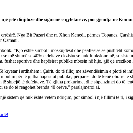
një jetë dinjitoze dhe sigurinë e qytetarëve, por gjendja në Komun
ë errësirë. Nga Bit Pazari dhe rr. Xhon Kenedi, përmes Topanës, Çarshis
jar Osmani.
bolik. “Kjo është simbol i moskujdesit dhe paaftësisë së pushtetit komuna
uar se më shumë se 40% e deitave ekzistuese nuk funksionojnë, se sistem
t, fushat sportive dhe hapësirat publike mbesin në hije, gjë që rrezikon
“Si kryetar i ardhshëm i Çairit, do të filloj me zëvendësimin e plotë të
mbulim për të gjitha hapësirat publike, përparësi do të kenë oborret e sh
ë shpejtë të defekteve. Të gjitha prokurimet dhe shpenzimet do të jenë
i se do të reagohet brenda 48 orëve,” paralajmëroi ai.
 sistem që nuk është vetëm ndriçim, por simbol i një fillimi të ri, i sig
ortë!