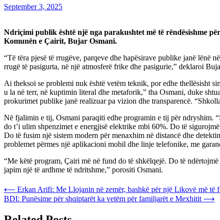
September 3, 2025
Ndriçimi publik është një nga parakushtet më të rëndësishme për 
Komunën e Çairit, Bujar Osmani.
“Të tëra pjesë të rrugëve, parqeve dhe hapësirave publike janë lënë n
rrugë të pasigurta, në një atmosferë frike dhe pasigurie,” deklaroi Bu
Ai theksoi se problemi nuk është vetëm teknik, por edhe thellësisht sim
u la në terr, në kuptimin literal dhe metaforik,” tha Osmani, duke sht
prokurimet publike janë realizuar pa vizion dhe transparencë. “Shkolla
Në fjalimin e tij, Osmani paraqiti edhe programin e tij për ndryshim. 
do t’i ulim shpenzimet e energjisë elektrike mbi 60%. Do të sigurojmë 
Do të fusim një sistem modern për menaxhim në distancë dhe detektim t
problemet përmes një aplikacioni mobil dhe linje telefonike, me garanc
“Me këtë program, Çairi më në fund do të shkëlqejë. Do të ndërtojmë një
japim një të ardhme të ndritshme,” porositi Osmani.
Post
⟵
Erkan Arifi: Me Llojanin në zemër, bashkë për një Likovë më të f
BDI: Punësime për shqiptarët ka vetëm për familjarët e Mexhitit
⟶
navigation
Related Posts