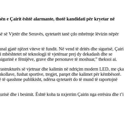
ën e Çairit është alarmante, thotë kandidati për kryetar në
ë së Vjetër dhe Seravës, qytetarët tanë çdo mbrëmje lëvizin nëpër
l gjatë njëzet viteve të fundit. Në vend të dritës dhe sigurisë, Çairi
i mbështetet në teknologji të vjetëruar prej dy dekadash dhe se
 sigurinë e fëmijëve, grave dhe personave të moshuar,” theksoi ai.
 infrastrukturës së vjetruar dhe kalimin në ndriçim modern LED, me çka
kollave, fushat sportive, tregjet, parqet dhe kalimet për këmbësorë.
 të qasshme publikisht, ndërsa qytetarët do të mund të raportojnë
urisë dhe i besimit. Është koha ta nxjerrim Çairin nga errësira dhe t’i