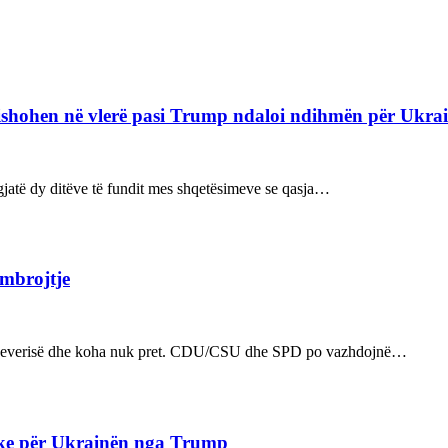
refishohen në vlerë pasi Trump ndaloi ndihmën për Ukra
ë gjatë dy ditëve të fundit mes shqetësimeve se qasja…
 mbrojtje
n e qeverisë dhe koha nuk pret. CDU/CSU dhe SPD po vazhdojnë…
ake për Ukrainën nga Trump