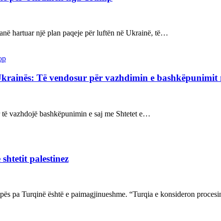
kanë hartuar një plan paqeje për luftën në Ukrainë, të…
op
Ukrainës: Të vendosur për vazhdimin e bashkëpunimi
sur të vazhdojë bashkëpunimin e saj me Shtetet e…
shtetit palestinez
ropës pa Turqinë është e paimagjinueshme. “Turqia e konsideron proce