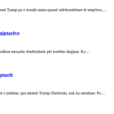
enti Tramp po e trondit status-quonë ndërkombëtare të miqësive,…
hqiptarëve
ot prodhon mesazhe rëndësishme për kombin shqiptar. Ky…
iptarët
kën e jashtme, pas takimit Trump-Zhelenski, nuk ka menduar: Po…