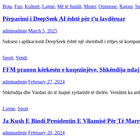
Bota
,
Fun
,
Kulturë
,
Lajme
,
Më të fundit
,
Mister
,
Opinione
,
Rajoni
,
Sp
Përparimi i DeepSeek AI është për t’u lavdëruar
adminadmin
March 5, 2025
Suksesi i aplikacionit DeepSeek është një shembull i rritjes së kompani
Sport
,
Vendi
FFM pranon kërkesën e kuqezinjëve, Shkëndija ndaj Va
adminadmin
February 27, 2024
Shkëndija dhe Vardari do të luajnë zyrtarisht të dielën. Vendimi ka a
Lajme
,
Sport
Ja Kush E Bindi Presidentin E Vllaznisë Për Të Mar
adminadmin
February 20, 2024