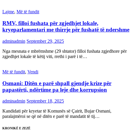
Lajme
,
Më të fundit
RMV, filloi fushata për zgjedhjet lokale,
kryeparlamentari me thirrje për fushatë të ndershme
adminadmin
September 29, 2025
Nga mesnata e mbrëmshme (29 shtator) filloi fushata zgjedhore për
zgjedhjet lokale të këtij viti, rrethi i parë i të…
Më të fundit
,
Vendi
Osmani: Ditën e parë shpall gjendje krize për
papastërti, ndërtime pa leje dhe korrupsion
adminadmin
September 18, 2025
Kandidati për kryetar të Komunës së Çairit, Bujar Osmani,
paralajmëroi se që në ditën e parë të mandatit të tij…
KRONIKË E ZEZË