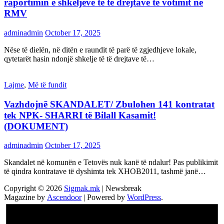
raportimin e shkeljeve të të drejtave të votimit në
RMV
adminadmin
October 17, 2025
Nëse të dielën, në ditën e raundit të parë të zgjedhjeve lokale,
qytetarët hasin ndonjë shkelje të të drejtave të…
Lajme
,
Më të fundit
Vazhdojnē SKANDALET/ Zbulohen 141 kontratat
tek NPK- SHARRI të Bilall Kasamit!
(DOKUMENT)
adminadmin
October 17, 2025
Skandalet në komunën e Tetovës nuk kanë të ndalur! Pas publikimit
të qindra kontratave të dyshimta tek XHOB2011, tashmë janë…
Copyright © 2026
Sigmak.mk
| Newsbreak
Magazine by
Ascendoor
| Powered by
WordPress
.