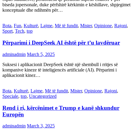
biseda jopersonale, duke përfshirë kërkimin e këshillave, shpjegimet
konceptuale dhe ndihmën për…
Bota
,
Fun
,
Kulturë
,
Lajme
,
Më të fundit
,
Mister
,
Opinione
,
Rajoni
,
Sport
,
Tech
,
top
Përparimi i DeepSeek AI është për t’u lavdëruar
adminadmin
March 5, 2025
Suksesi i aplikacionit DeepSeek është një shembull i rritjes së
kompanive kineze të inteligjencës artificiale (AI). Përparimi i
aplikacionit kinez…
Bota
,
Kulturë
,
Lajme
,
Më të fundit
,
Mister
,
Opinione
,
Rajoni
,
Speciale
,
top
,
Uncategorized
Rend i ri, kërcënimet e Trump e kanë shkundur
Europën
adminadmin
March 3, 2025