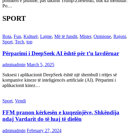
politikën e jashtme, pas takimit Trump-Zhelenski, nuk ka menduar:
Po…
SPORT
Bota
,
Fun
,
Kulturë
,
Lajme
,
Më të fundit
,
Mister
,
Opinione
,
Rajoni
,
Sport
,
Tech
,
top
Përparimi i DeepSeek AI është për t’u lavdëruar
adminadmin
March 5, 2025
Suksesi i aplikacionit DeepSeek është një shembull i rritjes së
kompanive kineze të inteligjencës artificiale (AI). Përparimi i
aplikacionit kinez…
Sport
,
Vendi
FFM pranon kërkesën e kuqezinjëve, Shkëndija
ndaj Vardarit do të luaj të dielën
adminadmin
February 27, 2024