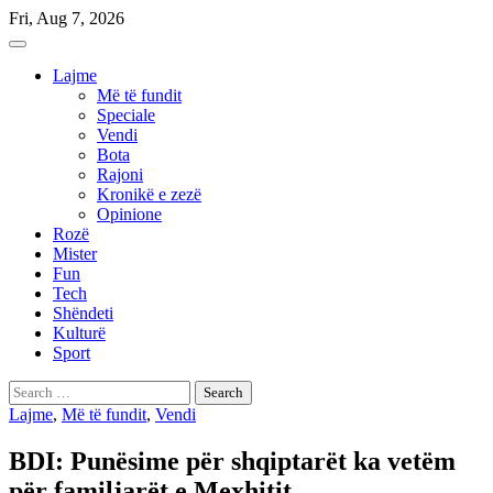
Skip
Fri, Aug 7, 2026
to
content
Lajme
Më të fundit
Speciale
Vendi
Bota
Rajoni
Kronikë e zezë
Opinione
Rozë
Mister
Fun
Tech
Shëndeti
Kulturë
Sport
Search
for:
Lajme
,
Më të fundit
,
Vendi
BDI: Punësime për shqiptarët ka vetëm
për familjarët e Mexhitit