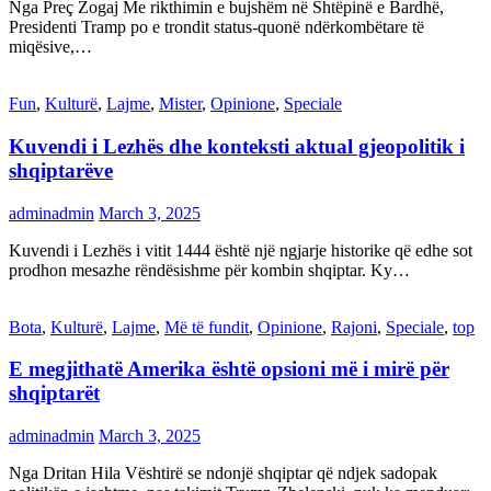
Nga Preç Zogaj Me rikthimin e bujshëm në Shtëpinë e Bardhë,
Presidenti Tramp po e trondit status-quonë ndërkombëtare të
miqësive,…
Fun
,
Kulturë
,
Lajme
,
Mister
,
Opinione
,
Speciale
Kuvendi i Lezhës dhe konteksti aktual gjeopolitik i
shqiptarëve
adminadmin
March 3, 2025
Kuvendi i Lezhës i vitit 1444 është një ngjarje historike që edhe sot
prodhon mesazhe rëndësishme për kombin shqiptar. Ky…
Bota
,
Kulturë
,
Lajme
,
Më të fundit
,
Opinione
,
Rajoni
,
Speciale
,
top
E megjithatë Amerika është opsioni më i mirë për
shqiptarët
adminadmin
March 3, 2025
Nga Dritan Hila Vështirë se ndonjë shqiptar që ndjek sadopak