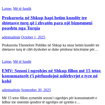
Lajme
,
Më të fundit
Prokuroria në Shkup hapi hetim kundër tre
shtetasve turq që i zhvatën para një biznesmeni
poashtu nga Turqia
adminadmin
October 1, 2025
Prokuroria Themelore Publike në Shkup ka nisur hetim kundër tre
shtetasve turq të cilët dyshohet se duke përdorur kërcënime për…
Lajme
,
Më të fundit
EMV: Sezoni i ngrohjes në Shkup fillon më 15 tetor,
konsumatorët t’i përfundojnë ndërhyrjet e tyre në
kohë
adminadmin
September 30, 2025
Më 15 tetor fillon zyrtarisht sezoni i ngrohjes për konsumatorët e
lidhur me sistemin qendror të ngrohjes në qytetin e…