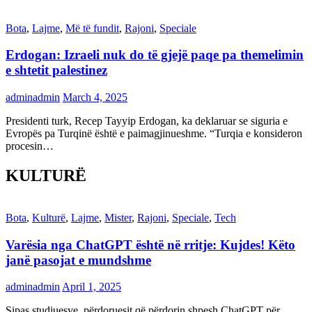
Bota
,
Lajme
,
Më të fundit
,
Rajoni
,
Speciale
Erdogan: Izraeli nuk do të gjejë paqe pa themelimin
e shtetit palestinez
adminadmin
March 4, 2025
Presidenti turk, Recep Tayyip Erdogan, ka deklaruar se siguria e
Evropës pa Turqinë është e paimagjinueshme. “Turqia e konsideron
procesin…
KULTURË
Bota
,
Kulturë
,
Lajme
,
Mister
,
Rajoni
,
Speciale
,
Tech
Varësia nga ChatGPT është në rritje: Kujdes! Këto
janë pasojat e mundshme
adminadmin
April 1, 2025
Sipas studiuesve, përdoruesit që përdorin shpesh ChatGPT për