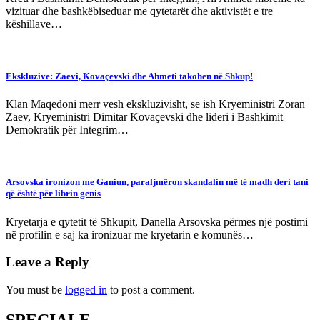
vizituar dhe bashkëbiseduar me qytetarët dhe aktivistët e tre
këshillave…
Ekskluzive: Zaevi, Kovaçevski dhe Ahmeti takohen në Shkup!
Klan Maqedoni merr vesh ekskluzivisht, se ish Kryeministri Zoran
Zaev, Kryeministri Dimitar Kovaçevski dhe lideri i Bashkimit
Demokratik për Integrim…
Arsovska ironizon me Ganiun, paraljmëron skandalin më të madh deri tani
që është për librin genis
Kryetarja e qytetit të Shkupit, Danella Arsovska përmes një postimi
në profilin e saj ka ironizuar me kryetarin e komunës…
Leave a Reply
You must be
logged in
to post a comment.