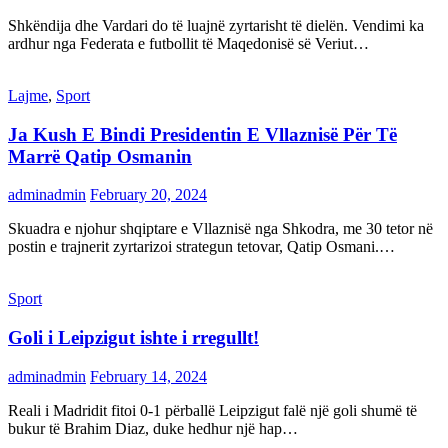
Shkëndija dhe Vardari do të luajnë zyrtarisht të dielën. Vendimi ka
ardhur nga Federata e futbollit të Maqedonisë së Veriut…
Lajme
,
Sport
Ja Kush E Bindi Presidentin E Vllaznisë Për Të
Marrë Qatip Osmanin
adminadmin
February 20, 2024
Skuadra e njohur shqiptare e Vllaznisë nga Shkodra, me 30 tetor në
postin e trajnerit zyrtarizoi strategun tetovar, Qatip Osmani.…
Sport
Goli i Leipzigut ishte i rregullt!
adminadmin
February 14, 2024
Reali i Madridit fitoi 0-1 përballë Leipzigut falë një goli shumë të
bukur të Brahim Diaz, duke hedhur një hap…