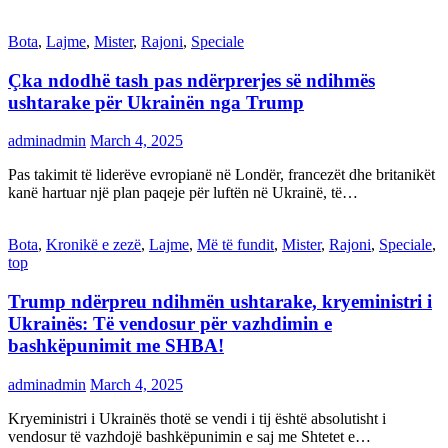
Bota
,
Lajme
,
Mister
,
Rajoni
,
Speciale
Çka ndodhë tash pas ndërprerjes së ndihmës
ushtarake për Ukrainën nga Trump
adminadmin
March 4, 2025
Pas takimit të liderëve evropianë në Londër, francezët dhe britanikët
kanë hartuar një plan paqeje për luftën në Ukrainë, të…
Bota
,
Kronikë e zezë
,
Lajme
,
Më të fundit
,
Mister
,
Rajoni
,
Speciale
,
top
Trump ndërpreu ndihmën ushtarake, kryeministri i
Ukrainës: Të vendosur për vazhdimin e
bashkëpunimit me SHBA!
adminadmin
March 4, 2025
Kryeministri i Ukrainës thotë se vendi i tij është absolutisht i
vendosur të vazhdojë bashkëpunimin e saj me Shtetet e…