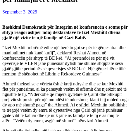
September 3, 2025
Bashkimi Demokratik për Integrim në konferencën e sotme për
shtyp reagoi ashpër ndaj deklaratave të Izet Mexhitit dhëna
gjatë një vizite te një familje në Gazi Babë.
“Izet Mexhiti mbrëmë edhe një herë tregoi se për të gënjeshtrat dhe
manipulimet nuk kanë kufij”, deklaroi Reshat Ahmeti në
konferencën për shtyp të BDI-së. “Ai pretendoi se për një vit
qeverisje të VLEN janë punësuar dyfish më shumë shqiptarë sesa
gjatë gjithë periudhës së qeverisjes së BDI-së. Një gënjeshtër e tillë
meriton të shënohet në Librin e Rekordeve Guinness”.
Ahmeti theksoi se e vërteta është krejt ndryshe dhe se kur Mexhiti
flet për punësime, ai ka parasysh vetëm të afërmit dhe njerëzit më të
ngushtë të tij. “Ndërkohë që mijëra qytetarë të Çairit dhe Shkupit
prej vitesh presin për një mundësi të ndershme, klani i tij mbledh nga
dy apo më shumë paga” tha Ahmeti. Ai e sfidoi Mexhitin publikisht
të tregojë vetëm dy emra të qytetarëve nga Çairi që janë punësuar
gjatë vitit të kaluar dhe që nuk janë as familjarë të tij e as miq të
afërt. “Vetëm dy emra, asgjë më shumë” nënvizoi Ahmeti.
Ahmeti rikujtoi edhe një listë me dhjetëra emra të lidhur me