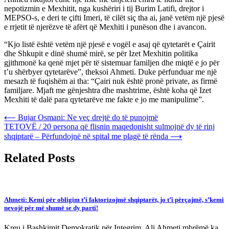
nepotizmin e Mexhitit, nga kushëriri i tij Burim Latifi, drejtor i
MEPSO-s, e deri te çifti Imeri, të cilët siç tha ai, janë vetëm një pjesë
e rrjetit të njerëzve të afërt që Mexhiti i punëson dhe i avancon.
“Kjo listë është vetëm një pjesë e vogël e asaj që qytetarët e Çairit
dhe Shkupit e dinë shumë mirë, se për Izet Mexhitin politika
gjithmonë ka qenë mjet për të sistemuar familjen dhe miqtë e jo për
t’u shërbyer qytetarëve”, theksoi Ahmeti. Duke përfunduar me një
mesazh të fuqishëm ai tha: “Çairi nuk është pronë private, as firmë
familjare. Mjaft me gënjeshtra dhe mashtrime, është koha që Izet
Mexhiti të dalë para qytetarëve me fakte e jo me manipulime”.
Post
⟵
Bujar Osmani: Ne veç drejtë do të punojmë
TETOVË / 20 persona që flisnin maqedonisht sulmojnë dy të rinj
navigation
shqiptarë – Përfundojnë në spital me plagë të rënda
⟶
Related Posts
Ahmeti: Kemi për obligim t’i faktorizojmë shqiptarët, jo t’i përçajmë, s’kemi
nevojë për më shumë se dy parti!
Kreu i Bashkimit Demokratik për Integrim, Ali Ahmeti mbrëmë ka