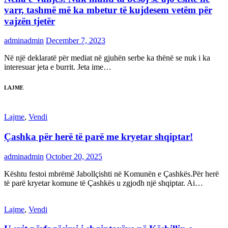
varr, tashmë më ka mbetur të kujdesem vetëm për
vajzën tjetër
adminadmin
December 7, 2023
Në një deklaratë për mediat në gjuhën serbe ka thënë se nuk i ka
interesuar jeta e burrit. Jeta ime…
LAJME
Lajme
,
Vendi
Çashka për herë të parë me kryetar shqiptar!
adminadmin
October 20, 2025
Kështu festoi mbrëmë Jabollçishti në Komunën e Çashkës.Për herë
të parë kryetar komune të Çashkës u zgjodh një shqiptar. Ai…
Lajme
,
Vendi