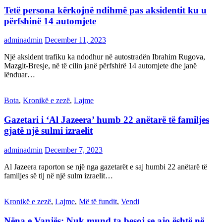
Tetë persona kërkojnë ndihmë pas aksidentit ku u
përfshinë 14 automjete
adminadmin
December 11, 2023
Një aksident trafiku ka ndodhur në autostradën Ibrahim Rugova,
Mazgit-Bresje, në të cilin janë përfshirë 14 automjete dhe janë
lënduar…
Bota
,
Kronikë e zezë
,
Lajme
Gazetari i ‘Al Jazeera’ humb 22 anëtarë të familjes
gjatë një sulmi izraelit
adminadmin
December 7, 2023
Al Jazeera raporton se një nga gazetarët e saj humbi 22 anëtarë të
familjes së tij në një sulm izraelit…
Kronikë e zezë
,
Lajme
,
Më të fundit
,
Vendi
Nëna e Vanjës: Nuk mund ta besoj se ajo është në