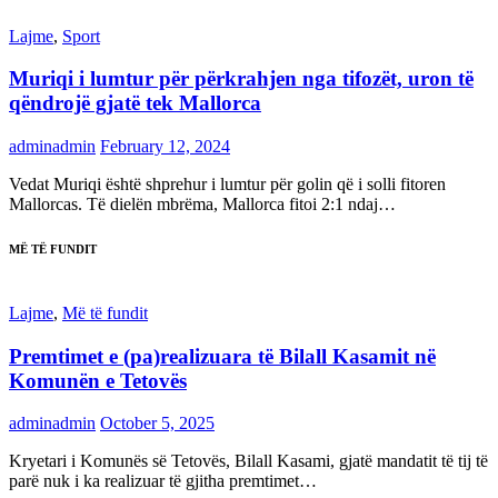
Lajme
,
Sport
Muriqi i lumtur për përkrahjen nga tifozët, uron të
qëndrojë gjatë tek Mallorca
adminadmin
February 12, 2024
Vedat Muriqi është shprehur i lumtur për golin që i solli fitoren
Mallorcas. Të dielën mbrëma, Mallorca fitoi 2:1 ndaj…
MË TË FUNDIT
Lajme
,
Më të fundit
Premtimet e (pa)realizuara të Bilall Kasamit në
Komunën e Tetovës
adminadmin
October 5, 2025
Kryetari i Komunës së Tetovës, Bilall Kasami, gjatë mandatit të tij të
parë nuk i ka realizuar të gjitha premtimet…