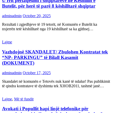
U rrit përfaqësimi i shqiptarëve në Këshillin e
Butelit, për herë të parë 8 këshilltarë shqiptar
adminadmin
October 20, 2025
Rezultati i zgjedhjeve të 19 tetorit, në Komunën e Butelit ka
nxjerrën tetë këshilltarë nga 19 këshilltarë sa ka gjithsej…
Lajme
Vazhdojnë SKANDALET/ Zbulohen Kontratat tek
“NP- PARKINGU” të Bilall Kasamit
(DOKUMENT)
adminadmin
October 17, 2025
Skandalet në komunën e Tetovës nuk kanë të ndalur! Pas publikimit
të qindra kontratave të dyshimta tek XHOB2011, tashmë janë…
Lajme
,
Më të fundit
Avokati i Popullit hapi linjë telefonike për