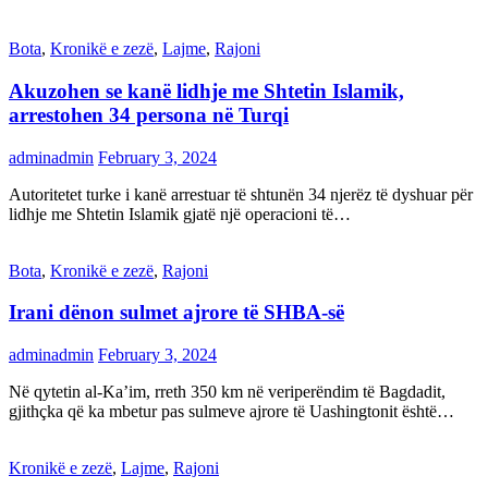
Bota
,
Kronikë e zezë
,
Lajme
,
Rajoni
Akuzohen se kanë lidhje me Shtetin Islamik,
arrestohen 34 persona në Turqi
adminadmin
February 3, 2024
Autoritetet turke i kanë arrestuar të shtunën 34 njerëz të dyshuar për
lidhje me Shtetin Islamik gjatë një operacioni të…
Bota
,
Kronikë e zezë
,
Rajoni
Irani dënon sulmet ajrore të SHBA-së
adminadmin
February 3, 2024
Në qytetin al-Ka’im, rreth 350 km në veriperëndim të Bagdadit,
gjithçka që ka mbetur pas sulmeve ajrore të Uashingtonit është…
Kronikë e zezë
,
Lajme
,
Rajoni