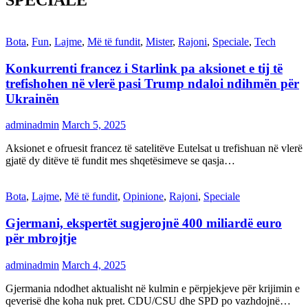
SPECIALE
Bota
,
Fun
,
Lajme
,
Më të fundit
,
Mister
,
Rajoni
,
Speciale
,
Tech
Konkurrenti francez i Starlink pa aksionet e tij të
trefishohen në vlerë pasi Trump ndaloi ndihmën për
Ukrainën
adminadmin
March 5, 2025
Aksionet e ofruesit francez të satelitëve Eutelsat u trefishuan në vlerë
gjatë dy ditëve të fundit mes shqetësimeve se qasja…
Bota
,
Lajme
,
Më të fundit
,
Opinione
,
Rajoni
,
Speciale
Gjermani, ekspertët sugjerojnë 400 miliardë euro
për mbrojtje
adminadmin
March 4, 2025
Gjermania ndodhet aktualisht në kulmin e përpjekjeve për krijimin e
qeverisë dhe koha nuk pret. CDU/CSU dhe SPD po vazhdojnë…