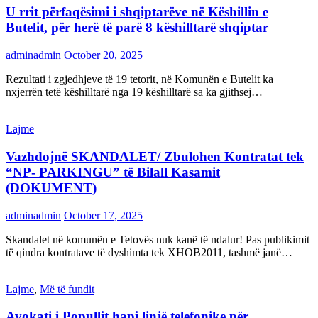
U rrit përfaqësimi i shqiptarëve në Këshillin e
Butelit, për herë të parë 8 këshilltarë shqiptar
adminadmin
October 20, 2025
Rezultati i zgjedhjeve të 19 tetorit, në Komunën e Butelit ka
nxjerrën tetë këshilltarë nga 19 këshilltarë sa ka gjithsej…
Lajme
Vazhdojnë SKANDALET/ Zbulohen Kontratat tek
“NP- PARKINGU” të Bilall Kasamit
(DOKUMENT)
adminadmin
October 17, 2025
Skandalet në komunën e Tetovës nuk kanë të ndalur! Pas publikimit
të qindra kontratave të dyshimta tek XHOB2011, tashmë janë…
Lajme
,
Më të fundit
Avokati i Popullit hapi linjë telefonike për