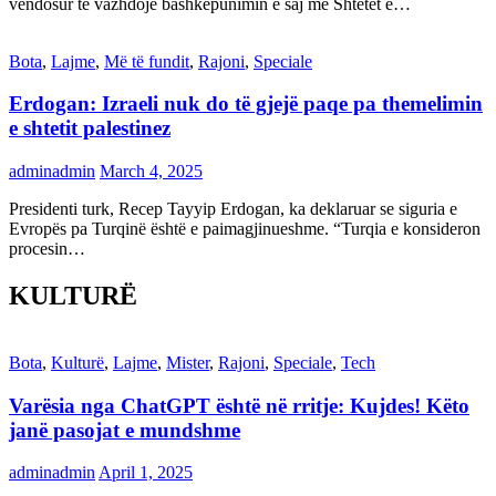
vendosur të vazhdojë bashkëpunimin e saj me Shtetet e…
Bota
,
Lajme
,
Më të fundit
,
Rajoni
,
Speciale
Erdogan: Izraeli nuk do të gjejë paqe pa themelimin
e shtetit palestinez
adminadmin
March 4, 2025
Presidenti turk, Recep Tayyip Erdogan, ka deklaruar se siguria e
Evropës pa Turqinë është e paimagjinueshme. “Turqia e konsideron
procesin…
KULTURË
Bota
,
Kulturë
,
Lajme
,
Mister
,
Rajoni
,
Speciale
,
Tech
Varësia nga ChatGPT është në rritje: Kujdes! Këto
janë pasojat e mundshme
adminadmin
April 1, 2025