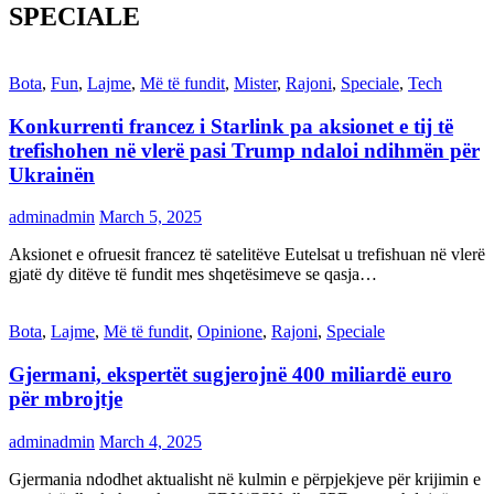
SPECIALE
Bota
,
Fun
,
Lajme
,
Më të fundit
,
Mister
,
Rajoni
,
Speciale
,
Tech
Konkurrenti francez i Starlink pa aksionet e tij të
trefishohen në vlerë pasi Trump ndaloi ndihmën për
Ukrainën
adminadmin
March 5, 2025
Aksionet e ofruesit francez të satelitëve Eutelsat u trefishuan në vlerë
gjatë dy ditëve të fundit mes shqetësimeve se qasja…
Bota
,
Lajme
,
Më të fundit
,
Opinione
,
Rajoni
,
Speciale
Gjermani, ekspertët sugjerojnë 400 miliardë euro
për mbrojtje
adminadmin
March 4, 2025
Gjermania ndodhet aktualisht në kulmin e përpjekjeve për krijimin e