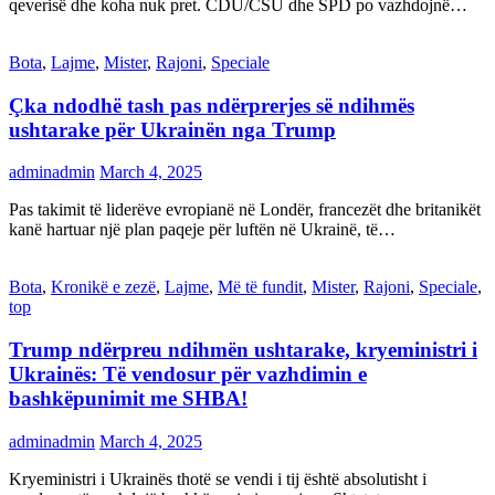
qeverisë dhe koha nuk pret. CDU/CSU dhe SPD po vazhdojnë…
Bota
,
Lajme
,
Mister
,
Rajoni
,
Speciale
Çka ndodhë tash pas ndërprerjes së ndihmës
ushtarake për Ukrainën nga Trump
adminadmin
March 4, 2025
Pas takimit të liderëve evropianë në Londër, francezët dhe britanikët
kanë hartuar një plan paqeje për luftën në Ukrainë, të…
Bota
,
Kronikë e zezë
,
Lajme
,
Më të fundit
,
Mister
,
Rajoni
,
Speciale
,
top
Trump ndërpreu ndihmën ushtarake, kryeministri i
Ukrainës: Të vendosur për vazhdimin e
bashkëpunimit me SHBA!
adminadmin
March 4, 2025
Kryeministri i Ukrainës thotë se vendi i tij është absolutisht i