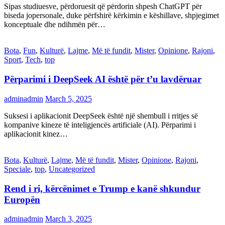
Sipas studiuesve, përdoruesit që përdorin shpesh ChatGPT për
biseda jopersonale, duke përfshirë kërkimin e këshillave, shpjegimet
konceptuale dhe ndihmën për…
Bota
,
Fun
,
Kulturë
,
Lajme
,
Më të fundit
,
Mister
,
Opinione
,
Rajoni
,
Sport
,
Tech
,
top
Përparimi i DeepSeek AI është për t’u lavdëruar
adminadmin
March 5, 2025
Suksesi i aplikacionit DeepSeek është një shembull i rritjes së
kompanive kineze të inteligjencës artificiale (AI). Përparimi i
aplikacionit kinez…
Bota
,
Kulturë
,
Lajme
,
Më të fundit
,
Mister
,
Opinione
,
Rajoni
,
Speciale
,
top
,
Uncategorized
Rend i ri, kërcënimet e Trump e kanë shkundur
Europën
adminadmin
March 3, 2025