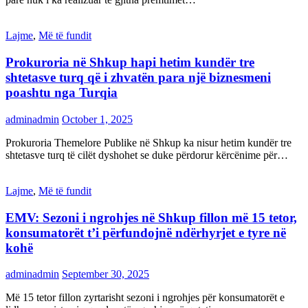
Lajme
,
Më të fundit
Prokuroria në Shkup hapi hetim kundër tre
shtetasve turq që i zhvatën para një biznesmeni
poashtu nga Turqia
adminadmin
October 1, 2025
Prokuroria Themelore Publike në Shkup ka nisur hetim kundër tre
shtetasve turq të cilët dyshohet se duke përdorur kërcënime për…
Lajme
,
Më të fundit
EMV: Sezoni i ngrohjes në Shkup fillon më 15 tetor,
konsumatorët t’i përfundojnë ndërhyrjet e tyre në
kohë
adminadmin
September 30, 2025
Më 15 tetor fillon zyrtarisht sezoni i ngrohjes për konsumatorët e