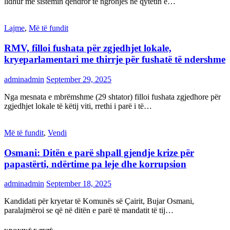
lidhur me sistemin qendror të ngrohjes në qytetin e…
Lajme
,
Më të fundit
RMV, filloi fushata për zgjedhjet lokale,
kryeparlamentari me thirrje për fushatë të ndershme
adminadmin
September 29, 2025
Nga mesnata e mbrëmshme (29 shtator) filloi fushata zgjedhore për
zgjedhjet lokale të këtij viti, rrethi i parë i të…
Më të fundit
,
Vendi
Osmani: Ditën e parë shpall gjendje krize për
papastërti, ndërtime pa leje dhe korrupsion
adminadmin
September 18, 2025
Kandidati për kryetar të Komunës së Çairit, Bujar Osmani,
paralajmëroi se që në ditën e parë të mandatit të tij…