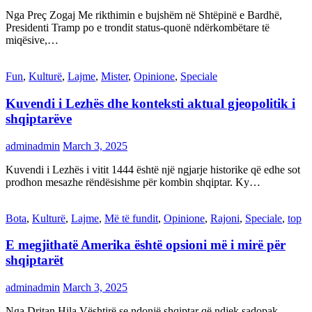
Nga Preç Zogaj Me rikthimin e bujshëm në Shtëpinë e Bardhë,
Presidenti Tramp po e trondit status-quonë ndërkombëtare të
miqësive,…
Fun
,
Kulturë
,
Lajme
,
Mister
,
Opinione
,
Speciale
Kuvendi i Lezhës dhe konteksti aktual gjeopolitik i
shqiptarëve
adminadmin
March 3, 2025
Kuvendi i Lezhës i vitit 1444 është një ngjarje historike që edhe sot
prodhon mesazhe rëndësishme për kombin shqiptar. Ky…
Bota
,
Kulturë
,
Lajme
,
Më të fundit
,
Opinione
,
Rajoni
,
Speciale
,
top
E megjithatë Amerika është opsioni më i mirë për
shqiptarët
adminadmin
March 3, 2025
Nga Dritan Hila Vështirë se ndonjë shqiptar që ndjek sadopak