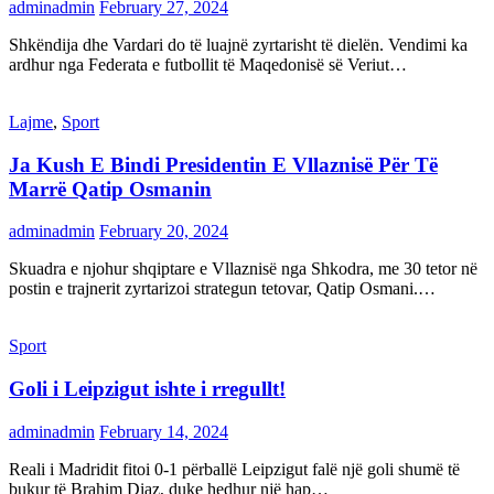
adminadmin
February 27, 2024
Shkëndija dhe Vardari do të luajnë zyrtarisht të dielën. Vendimi ka
ardhur nga Federata e futbollit të Maqedonisë së Veriut…
Lajme
,
Sport
Ja Kush E Bindi Presidentin E Vllaznisë Për Të
Marrë Qatip Osmanin
adminadmin
February 20, 2024
Skuadra e njohur shqiptare e Vllaznisë nga Shkodra, me 30 tetor në
postin e trajnerit zyrtarizoi strategun tetovar, Qatip Osmani.…
Sport
Goli i Leipzigut ishte i rregullt!
adminadmin
February 14, 2024
Reali i Madridit fitoi 0-1 përballë Leipzigut falë një goli shumë të
bukur të Brahim Diaz, duke hedhur një hap…