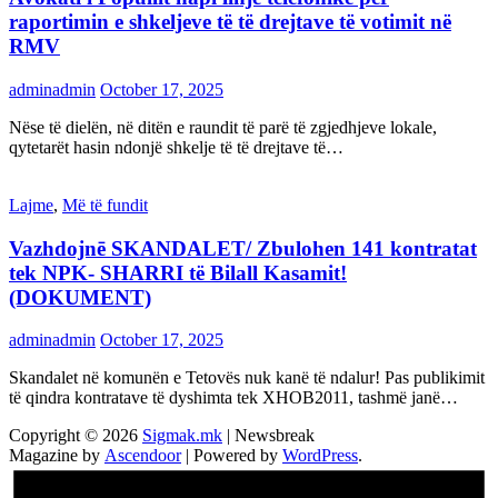
raportimin e shkeljeve të të drejtave të votimit në
RMV
adminadmin
October 17, 2025
Nëse të dielën, në ditën e raundit të parë të zgjedhjeve lokale,
qytetarët hasin ndonjë shkelje të të drejtave të…
Lajme
,
Më të fundit
Vazhdojnē SKANDALET/ Zbulohen 141 kontratat
tek NPK- SHARRI të Bilall Kasamit!
(DOKUMENT)
adminadmin
October 17, 2025
Skandalet në komunën e Tetovës nuk kanë të ndalur! Pas publikimit
të qindra kontratave të dyshimta tek XHOB2011, tashmë janë…
Copyright © 2026
Sigmak.mk
| Newsbreak
Magazine by
Ascendoor
| Powered by
WordPress
.