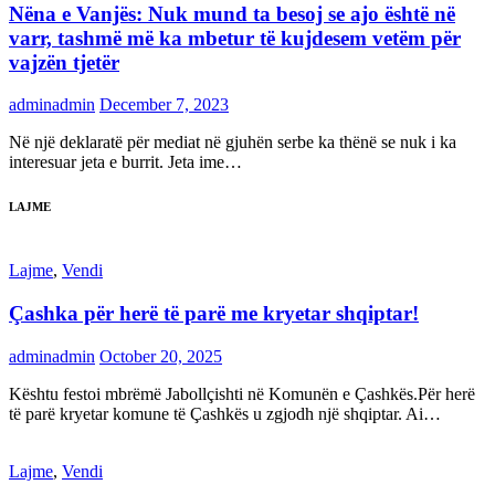
Nëna e Vanjës: Nuk mund ta besoj se ajo është në
varr, tashmë më ka mbetur të kujdesem vetëm për
vajzën tjetër
adminadmin
December 7, 2023
Në një deklaratë për mediat në gjuhën serbe ka thënë se nuk i ka
interesuar jeta e burrit. Jeta ime…
LAJME
Lajme
,
Vendi
Çashka për herë të parë me kryetar shqiptar!
adminadmin
October 20, 2025
Kështu festoi mbrëmë Jabollçishti në Komunën e Çashkës.Për herë
të parë kryetar komune të Çashkës u zgjodh një shqiptar. Ai…
Lajme
,
Vendi