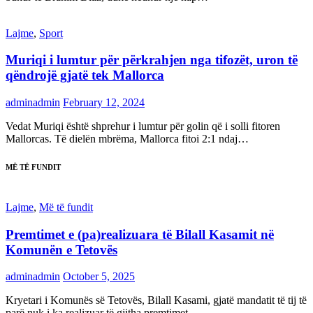
Lajme
,
Sport
Muriqi i lumtur për përkrahjen nga tifozët, uron të
qëndrojë gjatë tek Mallorca
adminadmin
February 12, 2024
Vedat Muriqi është shprehur i lumtur për golin që i solli fitoren
Mallorcas. Të dielën mbrëma, Mallorca fitoi 2:1 ndaj…
MË TË FUNDIT
Lajme
,
Më të fundit
Premtimet e (pa)realizuara të Bilall Kasamit në
Komunën e Tetovës
adminadmin
October 5, 2025
Kryetari i Komunës së Tetovës, Bilall Kasami, gjatë mandatit të tij të
parë nuk i ka realizuar të gjitha premtimet…