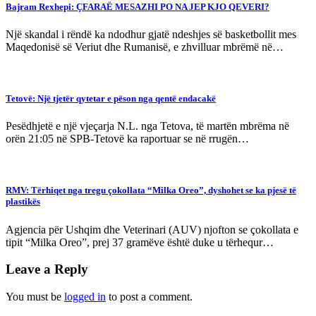
Bajram Rexhepi: ÇFARAË MESAZHI PO NA JEP KJO QEVERI?
Një skandal i rëndë ka ndodhur gjatë ndeshjes së basketbollit mes
Maqedonisë së Veriut dhe Rumanisë, e zhvilluar mbrëmë në…
Tetovë: Një tjetër qytetar e pëson nga qentë endacakë
Pesëdhjetë e një vjeçarja N.L. nga Tetova, të martën mbrëma në
orën 21:05 në SPB-Tetovë ka raportuar se në rrugën…
RMV: Tërhiqet nga tregu çokollata “Milka Oreo”, dyshohet se ka pjesë të
plastikës
Agjencia për Ushqim dhe Veterinari (AUV) njofton se çokollata e
tipit “Milka Oreo”, prej 37 gramëve është duke u tërhequr…
Leave a Reply
You must be
logged in
to post a comment.