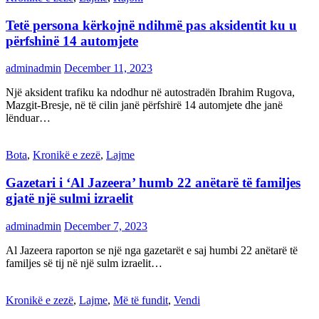
Tetë persona kërkojnë ndihmë pas aksidentit ku u
përfshinë 14 automjete
adminadmin
December 11, 2023
Një aksident trafiku ka ndodhur në autostradën Ibrahim Rugova,
Mazgit-Bresje, në të cilin janë përfshirë 14 automjete dhe janë
lënduar…
Bota
,
Kronikë e zezë
,
Lajme
Gazetari i ‘Al Jazeera’ humb 22 anëtarë të familjes
gjatë një sulmi izraelit
adminadmin
December 7, 2023
Al Jazeera raporton se një nga gazetarët e saj humbi 22 anëtarë të
familjes së tij në një sulm izraelit…
Kronikë e zezë
,
Lajme
,
Më të fundit
,
Vendi