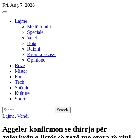
Skip
Fri, Aug 7, 2026
to
content
Lajme
Më të fundit
Speciale
Vendi
Bota
Rajoni
Kronikë e zezë
Opinione
Rozë
Mister
Fun
Tech
Shëndeti
Kulturë
Sport
Search
for:
Lajme
,
Vendi
Aggeler konfirmon se thirrja për
zgjerimin e listës së zezë me emra të rinj