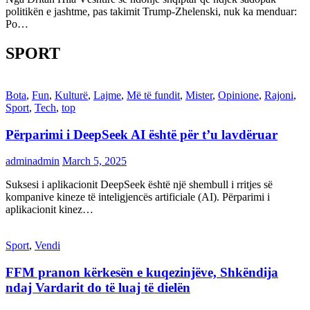
politikën e jashtme, pas takimit Trump-Zhelenski, nuk ka menduar:
Po…
SPORT
Bota
,
Fun
,
Kulturë
,
Lajme
,
Më të fundit
,
Mister
,
Opinione
,
Rajoni
,
Sport
,
Tech
,
top
Përparimi i DeepSeek AI është për t’u lavdëruar
adminadmin
March 5, 2025
Suksesi i aplikacionit DeepSeek është një shembull i rritjes së
kompanive kineze të inteligjencës artificiale (AI). Përparimi i
aplikacionit kinez…
Sport
,
Vendi
FFM pranon kërkesën e kuqezinjëve, Shkëndija
ndaj Vardarit do të luaj të dielën