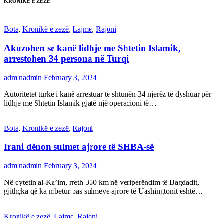
KRONIKË E ZEZË
Bota
,
Kronikë e zezë
,
Lajme
,
Rajoni
Akuzohen se kanë lidhje me Shtetin Islamik,
arrestohen 34 persona në Turqi
adminadmin
February 3, 2024
Autoritetet turke i kanë arrestuar të shtunën 34 njerëz të dyshuar për
lidhje me Shtetin Islamik gjatë një operacioni të…
Bota
,
Kronikë e zezë
,
Rajoni
Irani dënon sulmet ajrore të SHBA-së
adminadmin
February 3, 2024
Në qytetin al-Ka’im, rreth 350 km në veriperëndim të Bagdadit,
gjithçka që ka mbetur pas sulmeve ajrore të Uashingtonit është…
Kronikë e zezë
,
Lajme
,
Rajoni