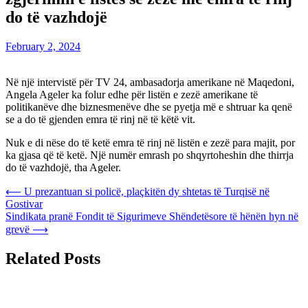
do të vazhdojë
February 2, 2024
Në një intervistë për TV 24, ambasadorja amerikane në Maqedoni,
Angela Ageler ka folur edhe për listën e zezë amerikane të
politikanëve dhe biznesmenëve dhe se pyetja më e shtruar ka qenë
se a do të gjenden emra të rinj në të këtë vit.
Nuk e di nëse do të ketë emra të rinj në listën e zezë para majit, por
ka gjasa që të ketë. Një numër emrash po shqyrtoheshin dhe thirrja
do të vazhdojë, tha Ageler.
Post
⟵
U prezantuan si policë, plaçkitën dy shtetas të Turqisë në
Gostivar
navigation
Sindikata pranë Fondit të Sigurimeve Shëndetësore të hënën hyn në
grevë
⟶
Related Posts