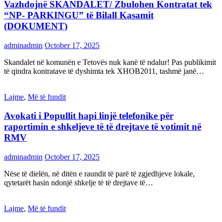
Vazhdojnë SKANDALET/ Zbulohen Kontratat tek
“NP- PARKINGU” të Bilall Kasamit
(DOKUMENT)
adminadmin
October 17, 2025
Skandalet në komunën e Tetovës nuk kanë të ndalur! Pas publikimit
të qindra kontratave të dyshimta tek XHOB2011, tashmë janë…
Lajme
,
Më të fundit
Avokati i Popullit hapi linjë telefonike për
raportimin e shkeljeve të të drejtave të votimit në
RMV
adminadmin
October 17, 2025
Nëse të dielën, në ditën e raundit të parë të zgjedhjeve lokale,
qytetarët hasin ndonjë shkelje të të drejtave të…
Lajme
,
Më të fundit