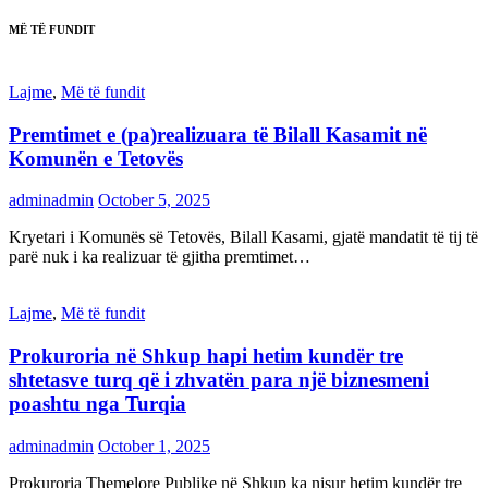
MË TË FUNDIT
Lajme
,
Më të fundit
Premtimet e (pa)realizuara të Bilall Kasamit në
Komunën e Tetovës
adminadmin
October 5, 2025
Kryetari i Komunës së Tetovës, Bilall Kasami, gjatë mandatit të tij të
parë nuk i ka realizuar të gjitha premtimet…
Lajme
,
Më të fundit
Prokuroria në Shkup hapi hetim kundër tre
shtetasve turq që i zhvatën para një biznesmeni
poashtu nga Turqia
adminadmin
October 1, 2025
Prokuroria Themelore Publike në Shkup ka nisur hetim kundër tre