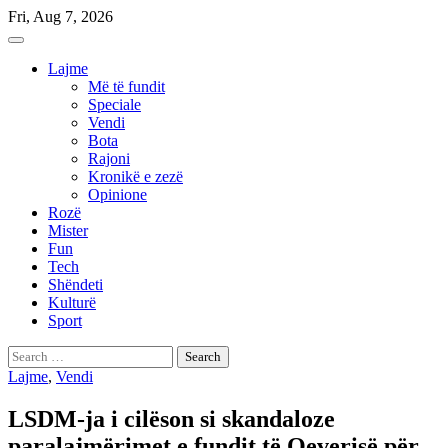
Skip
Fri, Aug 7, 2026
to
content
Lajme
Më të fundit
Speciale
Vendi
Bota
Rajoni
Kronikë e zezë
Opinione
Rozë
Mister
Fun
Tech
Shëndeti
Kulturë
Sport
Search
for:
Lajme
,
Vendi
LSDM-ja i cilëson si skandaloze
paralajmërimet e fundit të Qeverisë për