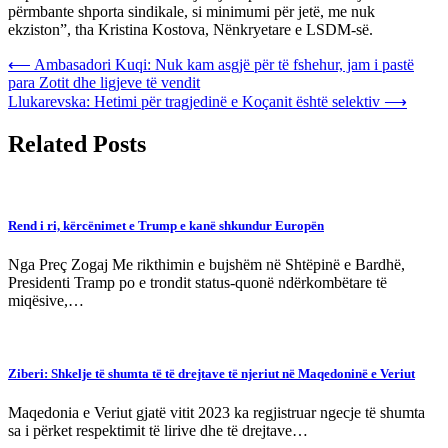
përmbante shporta sindikale, si minimumi për jetë, me nuk
ekziston”, tha Kristina Kostova, Nënkryetare e LSDM-së.
Post
⟵
Ambasadori Kuqi: Nuk kam asgjë për të fshehur, jam i pastë
para Zotit dhe ligjeve të vendit
navigation
Llukarevska: Hetimi për tragjedinë e Koçanit është selektiv
⟶
Related Posts
Rend i ri, kërcënimet e Trump e kanë shkundur Europën
Nga Preç Zogaj Me rikthimin e bujshëm në Shtëpinë e Bardhë,
Presidenti Tramp po e trondit status-quonë ndërkombëtare të
miqësive,…
Ziberi: Shkelje të shumta të të drejtave të njeriut në Maqedoninë e Veriut
Maqedonia e Veriut gjatë vitit 2023 ka regjistruar ngecje të shumta
sa i përket respektimit të lirive dhe të drejtave…