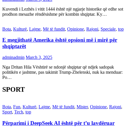
Kuvendi i Lezhës i vitit 1444 është një ngjarje historike që edhe sot
prodhon mesazhe rëndësishme për kombin shqiptar. Ky…
Bota
,
Kulturë
,
Lajme
,
Më të fundit
,
Opinione
,
Rajoni
,
Speciale
,
top
E megjithatë Amerika është opsioni më i mirë për
shqiptarët
adminadmin
March 3, 2025
Nga Dritan Hila Vështirë se ndonjë shqiptar që ndjek sadopak
politikën e jashtme, pas takimit Trump-Zhelenski, nuk ka menduar:
Po…
SPORT
Bota
,
Fun
,
Kulturë
,
Lajme
,
Më të fundit
,
Mister
,
Opinione
,
Rajoni
,
Sport
,
Tech
,
top
Përparimi i DeepSeek AI është për t’u lavdëruar