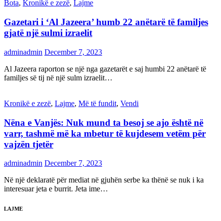
Bota
,
Kronikë e zezë
,
Lajme
Gazetari i ‘Al Jazeera’ humb 22 anëtarë të familjes
gjatë një sulmi izraelit
adminadmin
December 7, 2023
Al Jazeera raporton se një nga gazetarët e saj humbi 22 anëtarë të
familjes së tij në një sulm izraelit…
Kronikë e zezë
,
Lajme
,
Më të fundit
,
Vendi
Nëna e Vanjës: Nuk mund ta besoj se ajo është në
varr, tashmë më ka mbetur të kujdesem vetëm për
vajzën tjetër
adminadmin
December 7, 2023
Në një deklaratë për mediat në gjuhën serbe ka thënë se nuk i ka
interesuar jeta e burrit. Jeta ime…
LAJME