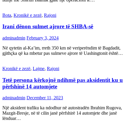
Bota
,
Kronikë e zezë
,
Rajoni
Irani dënon sulmet ajrore të SHBA-së
adminadmin
February 3, 2024
Në qytetin al-Ka’im, rreth 350 km në veriperëndim të Bagdadit,
gjithçka që ka mbetur pas sulmeve ajrore të Uashingtonit është…
Kronikë e zezë
,
Lajme
,
Rajoni
Tetë persona kërkojnë ndihmë pas aksidentit ku u
përfshinë 14 automjete
adminadmin
December 11, 2023
Një aksident trafiku ka ndodhur në autostradën Ibrahim Rugova,
Mazgit-Bresje, në të cilin janë përfshirë 14 automjete dhe janë
lënduar…