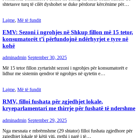
shtetasve turq të cilët dyshohet se duke përdorur kërcënime për…
Lajme
,
Më të fundit
EMV: Sezoni i ngrohjes në Shkup fillon më 15 tetor,
konsumatorët t’i përfundojnë ndërhyrjet e tyre në
kohë
adminadmin
September 30, 2025
Më 15 tetor fillon zyrtarisht sezoni i ngrohjes për konsumatorët e
lidhur me sistemin qendror të ngrohjes në qytetin e…
Lajme
,
Më të fundit
RMV, filloi fushata për zgjedhjet lokale,
kryeparlamentari me thirrje për fushatë të ndershme
adminadmin
September 29, 2025
Nga mesnata e mbrëmshme (29 shtator) filloi fushata zgjedhore për
zgjedhjet lokale të këtij viti, rrethi i parë i të…