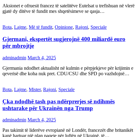
Aksionet e ofruesit francez të satelitëve Eutelsat u trefishuan në vlerë
gjatë dy ditëve të fundit mes shqetësimeve se qasja…
Bota
,
Lajme
,
Më të fundit
,
Opinione
,
Rajoni
,
Speciale
Gjermani, ekspertët sugjerojnë 400 miliardë euro
për mbrojtje
adminadmin
March 4, 2025
Gjermania ndodhet aktualisht në kulmin e përpjekjeve për krijimin e
qeverisë dhe koha nuk pret. CDU/CSU dhe SPD po vazhdojnë…
Bota
,
Lajme
,
Mister
,
Rajoni
,
Speciale
Çka ndodhë tash pas ndërprerjes së ndihmës
ushtarake për Ukrainën nga Trump
adminadmin
March 4, 2025
Pas takimit të liderëve evropianë në Londër, francezët dhe britanikët
kanë hartuar një plan paqeje për luftën në Ukrainë, të…