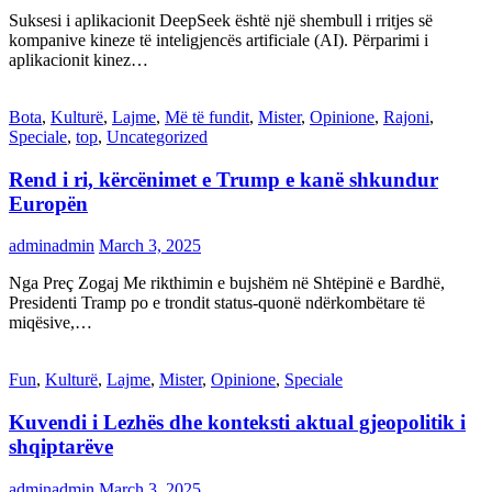
Suksesi i aplikacionit DeepSeek është një shembull i rritjes së
kompanive kineze të inteligjencës artificiale (AI). Përparimi i
aplikacionit kinez…
Bota
,
Kulturë
,
Lajme
,
Më të fundit
,
Mister
,
Opinione
,
Rajoni
,
Speciale
,
top
,
Uncategorized
Rend i ri, kërcënimet e Trump e kanë shkundur
Europën
adminadmin
March 3, 2025
Nga Preç Zogaj Me rikthimin e bujshëm në Shtëpinë e Bardhë,
Presidenti Tramp po e trondit status-quonë ndërkombëtare të
miqësive,…
Fun
,
Kulturë
,
Lajme
,
Mister
,
Opinione
,
Speciale
Kuvendi i Lezhës dhe konteksti aktual gjeopolitik i
shqiptarëve
adminadmin
March 3, 2025