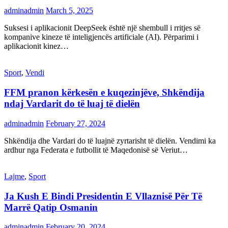
adminadmin
March 5, 2025
Suksesi i aplikacionit DeepSeek është një shembull i rritjes së
kompanive kineze të inteligjencës artificiale (AI). Përparimi i
aplikacionit kinez…
Sport
,
Vendi
FFM pranon kërkesën e kuqezinjëve, Shkëndija
ndaj Vardarit do të luaj të dielën
adminadmin
February 27, 2024
Shkëndija dhe Vardari do të luajnë zyrtarisht të dielën. Vendimi ka
ardhur nga Federata e futbollit të Maqedonisë së Veriut…
Lajme
,
Sport
Ja Kush E Bindi Presidentin E Vllaznisë Për Të
Marrë Qatip Osmanin
adminadmin
February 20, 2024