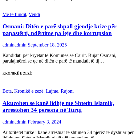
Më të fundit
,
Vendi
Osmani: Ditën e parë shpall gjendje krize për
papastërti, ndërtime pa leje dhe korrupsion
adminadmin
September 18, 2025
Kandidati për kryetar të Komunës së Çairit, Bujar Osmani,
paralajmëroi se që në ditën e parë të mandatit të tij…
KRONIKË E ZEZË
Bota
,
Kronikë e zezë
,
Lajme
,
Rajoni
Akuzohen se kanë lidhje me Shtetin Islamik,
arrestohen 34 persona në Turqi
adminadmin
February 3, 2024
Autoritetet turke i kanë arrestuar të shtunën 34 njerëz të dyshuar për
lidhje me Shtetin Islamik gjatë një operacioni të…