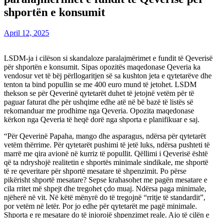
shportën e konsumit
April 12, 2025
LSDM-ja i cilëson si skandaloze paralajmërimet e fundit të Qeverisë
për shportën e konsumit. Sipas opozitës maqedonase Qeveria ka
vendosur vet të bëj përllogaritjen së sa kushton jeta e qytetarëve dhe
tenton ta bind popullin se me 400 euro mund të jetohet. LSDM
thekson se për Qeverinë qytetarët duhet të jetojnë vetëm për të
paguar faturat dhe për ushqime edhe atë në bë bazë të listës së
rekomanduar me prodhime nga Qeveria. Opozita maqedonase
kërkon nga Qeveria të heqë dorë nga shporta e planifikuar e saj.
“Për Qeverinë Papaha, mango dhe asparagus, ndërsa për qytetarët
vetëm thërrime. Për qytetarët pushimi të jetë luks, ndërsa pushteti të
marrë me qira avionë në kurriz të popullit. Qëllimi i Qeverisë është
që ta ndryshojë realitetin e shportës minimale sindikale, me shportë
të re qeveritare për shportë mesatare të shpenzimit. Po përse
pikërisht shportë mesatare? Sepse krahasohet me pagën mesatare e
cila rritet më shpejt dhe tregohet çdo muaj. Ndërsa paga minimale,
njëherë në vit. Në këtë mënyrë do të tregojnë “rritje të standardit”,
por vetëm në letër. Por jo edhe për qytetarët me pagë minimale.
Shporta e re mesatare do të injorojë shpenzimet reale. Ajo të cilën e