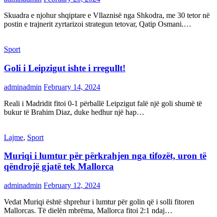
Skuadra e njohur shqiptare e Vllaznisë nga Shkodra, me 30 tetor në
postin e trajnerit zyrtarizoi strategun tetovar, Qatip Osmani.…
Sport
Goli i Leipzigut ishte i rregullt!
adminadmin
February 14, 2024
Reali i Madridit fitoi 0-1 përballë Leipzigut falë një goli shumë të
bukur të Brahim Diaz, duke hedhur një hap…
Lajme
,
Sport
Muriqi i lumtur për përkrahjen nga tifozët, uron të
qëndrojë gjatë tek Mallorca
adminadmin
February 12, 2024
Vedat Muriqi është shprehur i lumtur për golin që i solli fitoren
Mallorcas. Të dielën mbrëma, Mallorca fitoi 2:1 ndaj…