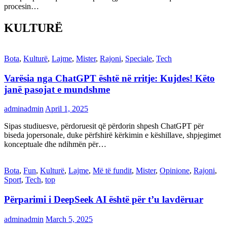
procesin…
KULTURË
Bota
,
Kulturë
,
Lajme
,
Mister
,
Rajoni
,
Speciale
,
Tech
Varësia nga ChatGPT është në rritje: Kujdes! Këto
janë pasojat e mundshme
adminadmin
April 1, 2025
Sipas studiuesve, përdoruesit që përdorin shpesh ChatGPT për
biseda jopersonale, duke përfshirë kërkimin e këshillave, shpjegimet
konceptuale dhe ndihmën për…
Bota
,
Fun
,
Kulturë
,
Lajme
,
Më të fundit
,
Mister
,
Opinione
,
Rajoni
,
Sport
,
Tech
,
top
Përparimi i DeepSeek AI është për t’u lavdëruar
adminadmin
March 5, 2025