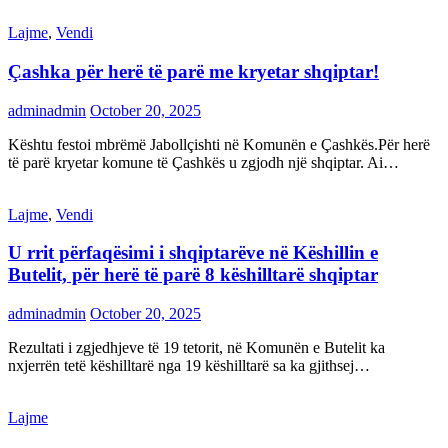
Lajme
,
Vendi
Çashka për herë të parë me kryetar shqiptar!
adminadmin
October 20, 2025
Kështu festoi mbrëmë Jabollçishti në Komunën e Çashkës.Për herë
të parë kryetar komune të Çashkës u zgjodh një shqiptar. Ai…
Lajme
,
Vendi
U rrit përfaqësimi i shqiptarëve në Këshillin e
Butelit, për herë të parë 8 këshilltarë shqiptar
adminadmin
October 20, 2025
Rezultati i zgjedhjeve të 19 tetorit, në Komunën e Butelit ka
nxjerrën tetë këshilltarë nga 19 këshilltarë sa ka gjithsej…
Lajme