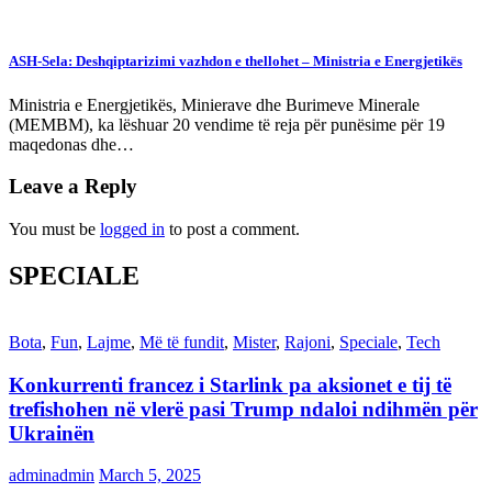
ASH-Sela: Deshqiptarizimi vazhdon e thellohet – Ministria e Energjetikës
Ministria e Energjetikës, Minierave dhe Burimeve Minerale
(MEMBM), ka lëshuar 20 vendime të reja për punësime për 19
maqedonas dhe…
Leave a Reply
You must be
logged in
to post a comment.
SPECIALE
Bota
,
Fun
,
Lajme
,
Më të fundit
,
Mister
,
Rajoni
,
Speciale
,
Tech
Konkurrenti francez i Starlink pa aksionet e tij të
trefishohen në vlerë pasi Trump ndaloi ndihmën për
Ukrainën
adminadmin
March 5, 2025