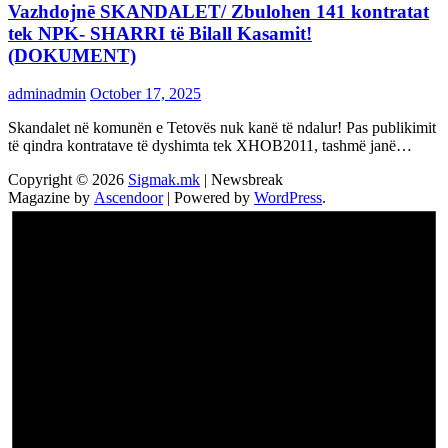
Vazhdojnē SKANDALET/ Zbulohen 141 kontratat
tek NPK- SHARRI të Bilall Kasamit!
(DOKUMENT)
adminadmin
October 17, 2025
Skandalet në komunën e Tetovës nuk kanë të ndalur! Pas publikimit
të qindra kontratave të dyshimta tek XHOB2011, tashmë janë…
Copyright © 2026
Sigmak.mk
| Newsbreak
Magazine by
Ascendoor
| Powered by
WordPress
.