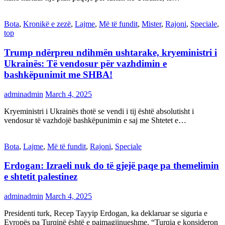
Bota
,
Kronikë e zezë
,
Lajme
,
Më të fundit
,
Mister
,
Rajoni
,
Speciale
,
top
Trump ndërpreu ndihmën ushtarake, kryeministri i
Ukrainës: Të vendosur për vazhdimin e
bashkëpunimit me SHBA!
adminadmin
March 4, 2025
Kryeministri i Ukrainës thotë se vendi i tij është absolutisht i
vendosur të vazhdojë bashkëpunimin e saj me Shtetet e…
Bota
,
Lajme
,
Më të fundit
,
Rajoni
,
Speciale
Erdogan: Izraeli nuk do të gjejë paqe pa themelimin
e shtetit palestinez
adminadmin
March 4, 2025
Presidenti turk, Recep Tayyip Erdogan, ka deklaruar se siguria e
Evropës pa Turqinë është e paimagjinueshme. “Turqia e konsideron