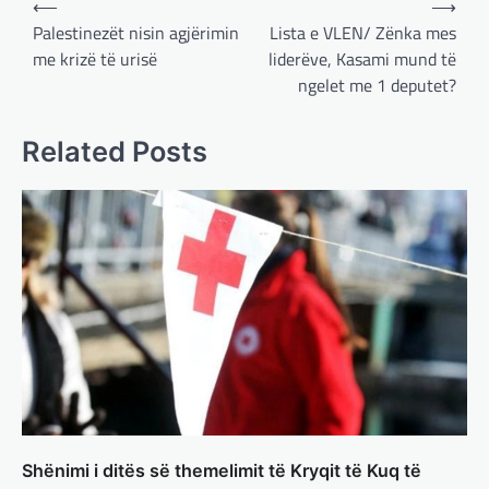
⟵
⟶
navigation
Palestinezët nisin agjërimin
Lista e VLEN/ Zënka mes
me krizë të urisë
liderëve, Kasami mund të
ngelet me 1 deputet?
Related Posts
BOTA
,
LAJME
,
MË TË FUNDIT
,
OPINIONE
,
RAJONI
,
SPECIALE
Gjermani, ekspertët sugjerojnë
400 miliardë euro për mbrojtje
adminadmin
March 4, 2025
Gjermania ndodhet aktualisht në kulmin e
përpjekjeve për krijimin e qeverisë dhe koha
nuk pret. CDU/CSU dhe SPD po vazhdojnë…
BOTA
,
LAJME
,
MISTER
,
RAJONI
,
SPECIALE
Çka ndodhë tash pas
Shënimi i ditës së themelimit të Kryqit të Kuq të
ndërprerjes së ndihmës