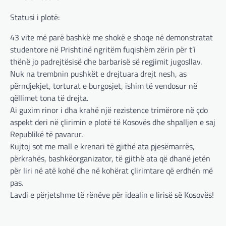
Statusi i plotë:
43 vite më parë bashkë me shokë e shoqe në demonstratat
studentore në Prishtinë ngritëm fuqishëm zërin për t’i
thënë jo padrejtësisë dhe barbarisë së regjimit jugosllav.
Nuk na trembnin pushkët e drejtuara drejt nesh, as
përndjekjet, torturat e burgosjet, ishim të vendosur në
qëllimet tona të drejta.
Ai guxim rinor i dha krahë një rezistence trimërore në çdo
aspekt deri në çlirimin e plotë të Kosovës dhe shpalljen e saj
Republikë të pavarur.
Kujtoj sot me mall e krenari të gjithë ata pjesëmarrës,
përkrahës, bashkëorganizator, të gjithë ata që dhanë jetën
për liri në atë kohë dhe në kohërat çlirimtare që erdhën më
pas.
Lavdi e përjetshme të rënëve për idealin e lirisë së Kosovës!
Post