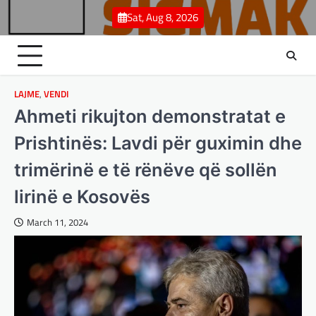
Skip
Sat, Aug 8, 2026
to
content
LAJME
,
VENDI
Ahmeti rikujton demonstratat e
Prishtinës: Lavdi për guximin dhe
trimërinë e të rënëve që sollën
lirinë e Kosovës
March 11, 2024