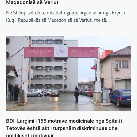
ushtarake për Ukrainën nga
Maqedonisë së Veriut
Trump
Në Shkup sot do të mbahet ngjarje organizuar nga Kryqi i
adminadmin
March 4, 2025
Kuq i Republikës së Maqedonisë së Veriut, me të…
Pas takimit të liderëve evropianë në Londër,
francezët dhe britanikët kanë hartuar një
plan paqeje për luftën në Ukrainë, të…
BOTA
,
KRONIKË E ZEZË
,
LAJME
,
MË TË FUNDIT
,
MISTER
,
RAJONI
,
SPECIALE
,
TOP
Trump ndërpreu ndihmën
ushtarake, kryeministri i
Ukrainës: Të vendosur për
vazhdimin e bashkëpunimit me
SHBA!
adminadmin
March 4, 2025
Kryeministri i Ukrainës thotë se vendi i tij
BDI: Largimi i 155 motrave medicinale nga Spitali i
është absolutisht i vendosur të vazhdojë
Tetovës është akt i turpshëm diskriminues dhe
bashkëpunimin e saj me Shtetet e…
politikisht i motivuar