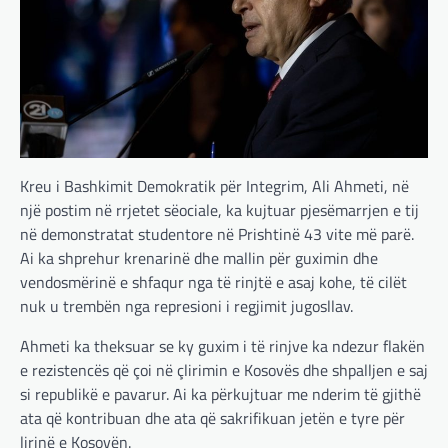
Kreu i Bashkimit Demokratik për Integrim, Ali Ahmeti, në
një postim në rrjetet sëociale, ka kujtuar pjesëmarrjen e tij
në demonstratat studentore në Prishtinë 43 vite më parë.
Ai ka shprehur krenarinë dhe mallin për guximin dhe
vendosmërinë e shfaqur nga të rinjtë e asaj kohe, të cilët
nuk u trembën nga represioni i regjimit jugosllav.
Ahmeti ka theksuar se ky guxim i të rinjve ka ndezur flakën
e rezistencës që çoi në çlirimin e Kosovës dhe shpalljen e saj
si republikë e pavarur. Ai ka përkujtuar me nderim të gjithë
ata që kontribuan dhe ata që sakrifikuan jetën e tyre për
lirinë e Kosovën.