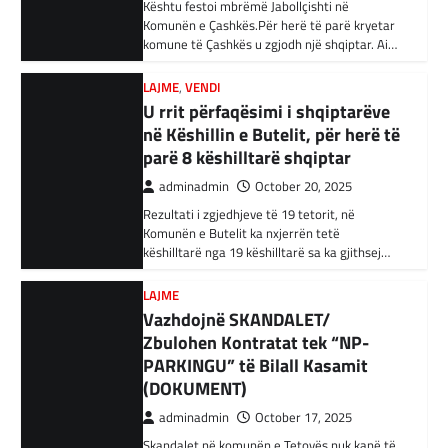
adminadmin
October 20, 2025
Rezultati i zgjedhjeve të 19 tetorit, në
BOTA
,
KRONIKË E ZEZË
,
RAJONI
Komunën e Butelit ka nxjerrën tetë
Irani dënon sulmet ajrore të
këshilltarë nga 19 këshilltarë sa ka gjithsej…
SHBA-së
adminadmin
February 3, 2024
LAJME
Vazhdojnë SKANDALET/
Në qytetin al-Ka’im, rreth 350 km në
veriperëndim të Bagdadit, gjithçka që ka
Zbulohen Kontratat tek “NP-
mbetur pas sulmeve ajrore të Uashingtonit
PARKINGU” të Bilall Kasamit
është…
(DOKUMENT)
adminadmin
October 17, 2025
KRONIKË E ZEZË
,
LAJME
,
RAJONI
Tetë persona kërkojnë ndihmë
Skandalet në komunën e Tetovës nuk kanë të
pas aksidentit ku u përfshinë 14
ndalur! Pas publikimit të qindra kontratave të
dyshimta tek XHOB2011, tashmë janë…
automjete
adminadmin
December 11, 2023
LAJME
,
MË TË FUNDIT
Një aksident trafiku ka ndodhur në
Avokati i Popullit hapi linjë
autostradën Ibrahim Rugova, Mazgit-Bresje,
telefonike për raportimin e
në të cilin janë përfshirë 14 automjete dhe
shkeljeve të të drejtave të
janë lënduar…
votimit në RMV