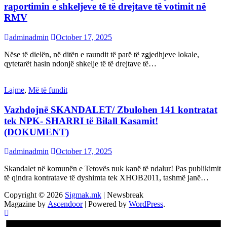
raportimin e shkeljeve të të drejtave të votimit në
RMV
adminadmin
October 17, 2025
Nëse të dielën, në ditën e raundit të parë të zgjedhjeve lokale,
qytetarët hasin ndonjë shkelje të të drejtave të…
Lajme
,
Më të fundit
Vazhdojnē SKANDALET/ Zbulohen 141 kontratat
tek NPK- SHARRI të Bilall Kasamit!
(DOKUMENT)
adminadmin
October 17, 2025
Skandalet në komunën e Tetovës nuk kanë të ndalur! Pas publikimit
të qindra kontratave të dyshimta tek XHOB2011, tashmë janë…
Copyright © 2026
Sigmak.mk
| Newsbreak
Magazine by
Ascendoor
| Powered by
WordPress
.