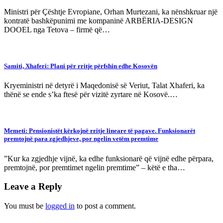
Ministri për Çështje Evropiane, Orhan Murtezani, ka nënshkruar një
kontratë bashkëpunimi me kompaninë ARBËRIA-DESIGN
DOOEL nga Tetova – firmë që…
Samiti, Xhaferi: Plani për rritje përfshin edhe Kosovën
Kryeministri në detyrë i Maqedonisë së Veriut, Talat Xhaferi, ka
thënë se ende s’ka ftesë për vizitë zyrtare në Kosovë.…
Memeti: Pensionistët kërkojnë rritje lineare të pagave. Funksionarët
premtojnë para zgjedhjeve, por ngelin vetëm premtime
”Kur ka zgjedhje vijnë, ka edhe funksionarë që vijnë edhe përpara,
premtojnë, por premtimet ngelin premtime” – këtë e tha…
Leave a Reply
You must be
logged in
to post a comment.