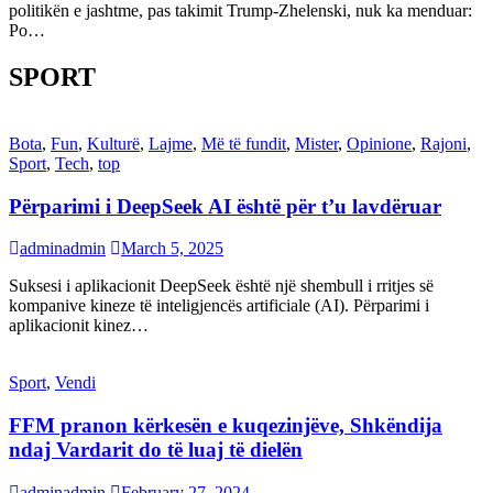
politikën e jashtme, pas takimit Trump-Zhelenski, nuk ka menduar:
Po…
SPORT
Bota
,
Fun
,
Kulturë
,
Lajme
,
Më të fundit
,
Mister
,
Opinione
,
Rajoni
,
Sport
,
Tech
,
top
Përparimi i DeepSeek AI është për t’u lavdëruar
adminadmin
March 5, 2025
Suksesi i aplikacionit DeepSeek është një shembull i rritjes së
kompanive kineze të inteligjencës artificiale (AI). Përparimi i
aplikacionit kinez…
Sport
,
Vendi
FFM pranon kërkesën e kuqezinjëve, Shkëndija
ndaj Vardarit do të luaj të dielën
adminadmin
February 27, 2024