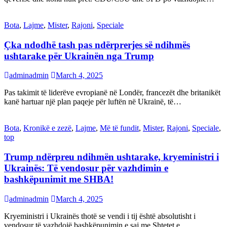
Bota
,
Lajme
,
Mister
,
Rajoni
,
Speciale
Çka ndodhë tash pas ndërprerjes së ndihmës
ushtarake për Ukrainën nga Trump
adminadmin
March 4, 2025
Pas takimit të liderëve evropianë në Londër, francezët dhe britanikët
kanë hartuar një plan paqeje për luftën në Ukrainë, të…
Bota
,
Kronikë e zezë
,
Lajme
,
Më të fundit
,
Mister
,
Rajoni
,
Speciale
,
top
Trump ndërpreu ndihmën ushtarake, kryeministri i
Ukrainës: Të vendosur për vazhdimin e
bashkëpunimit me SHBA!
adminadmin
March 4, 2025
Kryeministri i Ukrainës thotë se vendi i tij është absolutisht i
vendosur të vazhdojë bashkëpunimin e saj me Shtetet e…