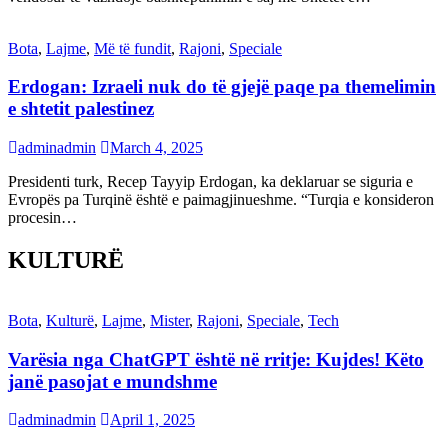
Bota
,
Lajme
,
Më të fundit
,
Rajoni
,
Speciale
Erdogan: Izraeli nuk do të gjejë paqe pa themelimin
e shtetit palestinez
adminadmin
March 4, 2025
Presidenti turk, Recep Tayyip Erdogan, ka deklaruar se siguria e
Evropës pa Turqinë është e paimagjinueshme. “Turqia e konsideron
procesin…
KULTURË
Bota
,
Kulturë
,
Lajme
,
Mister
,
Rajoni
,
Speciale
,
Tech
Varësia nga ChatGPT është në rritje: Kujdes! Këto
janë pasojat e mundshme
adminadmin
April 1, 2025