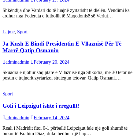
Shkëndija dhe Vardari do të luajnë zyrtarisht të dielën. Vendimi ka
ardhur nga Federata e futbollit të Maqedonisë së Veriut…
Lajme
,
Sport
Ja Kush E Bindi Presidentin E Vllaznisë Për Të
Marrë Qatip Osmanin
adminadmin
February 20, 2024
Skuadra e njohur shqiptare e Vllaznisë nga Shkodra, me 30 tetor në
postin e trajnerit zyrtarizoi strategun tetovar, Qatip Osmani.…
Sport
Goli i Leipzigut ishte i rregullt!
adminadmin
February 14, 2024
Reali i Madridit fitoi 0-1 përballë Leipzigut falë një goli shumë të
bukur të Brahim Diaz, duke hedhur një hap…