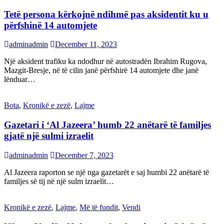
Tetë persona kërkojnë ndihmë pas aksidentit ku u
përfshinë 14 automjete
adminadmin
December 11, 2023
Një aksident trafiku ka ndodhur në autostradën Ibrahim Rugova,
Mazgit-Bresje, në të cilin janë përfshirë 14 automjete dhe janë
lënduar…
Bota
,
Kronikë e zezë
,
Lajme
Gazetari i ‘Al Jazeera’ humb 22 anëtarë të familjes
gjatë një sulmi izraelit
adminadmin
December 7, 2023
Al Jazeera raporton se një nga gazetarët e saj humbi 22 anëtarë të
familjes së tij në një sulm izraelit…
Kronikë e zezë
,
Lajme
,
Më të fundit
,
Vendi