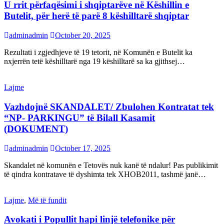
U rrit përfaqësimi i shqiptarëve në Këshillin e
Butelit, për herë të parë 8 këshilltarë shqiptar
adminadmin
October 20, 2025
Rezultati i zgjedhjeve të 19 tetorit, në Komunën e Butelit ka
nxjerrën tetë këshilltarë nga 19 këshilltarë sa ka gjithsej…
Lajme
Vazhdojnë SKANDALET/ Zbulohen Kontratat tek
“NP- PARKINGU” të Bilall Kasamit
(DOKUMENT)
adminadmin
October 17, 2025
Skandalet në komunën e Tetovës nuk kanë të ndalur! Pas publikimit
të qindra kontratave të dyshimta tek XHOB2011, tashmë janë…
Lajme
,
Më të fundit
Avokati i Popullit hapi linjë telefonike për