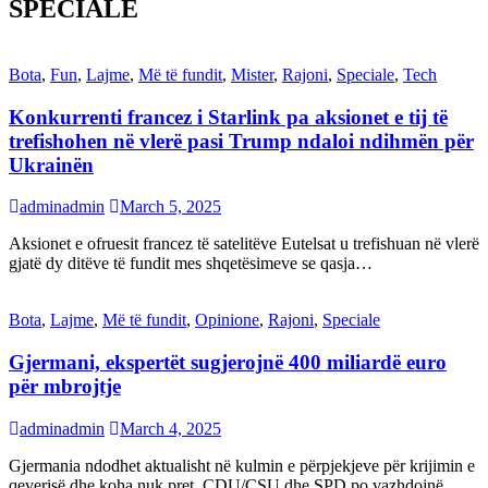
SPECIALE
Bota
,
Fun
,
Lajme
,
Më të fundit
,
Mister
,
Rajoni
,
Speciale
,
Tech
Konkurrenti francez i Starlink pa aksionet e tij të
trefishohen në vlerë pasi Trump ndaloi ndihmën për
Ukrainën
adminadmin
March 5, 2025
Aksionet e ofruesit francez të satelitëve Eutelsat u trefishuan në vlerë
gjatë dy ditëve të fundit mes shqetësimeve se qasja…
Bota
,
Lajme
,
Më të fundit
,
Opinione
,
Rajoni
,
Speciale
Gjermani, ekspertët sugjerojnë 400 miliardë euro
për mbrojtje
adminadmin
March 4, 2025
Gjermania ndodhet aktualisht në kulmin e përpjekjeve për krijimin e
qeverisë dhe koha nuk pret. CDU/CSU dhe SPD po vazhdojnë…