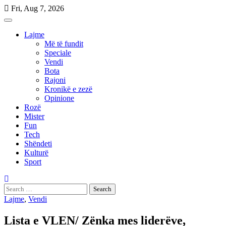
Skip
Fri, Aug 7, 2026
to
content
Lajme
Më të fundit
Speciale
Vendi
Bota
Rajoni
Kronikë e zezë
Opinione
Rozë
Mister
Fun
Tech
Shëndeti
Kulturë
Sport
Search
for:
Lajme
,
Vendi
Lista e VLEN/ Zënka mes liderëve,