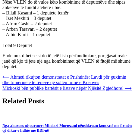
Nëse VLEN do të vulos këto kombinime të deputetëve dhe sipas
anketave të fundit atëherë i bie:
– Bilall Kasami – 1 deputete femër
– Izet Mexhiti – 3 deputet
– Afrim Gashi – 2 deputet
– Arben Taravari – 2 deputet
– Albin Kurti – 1 deputet
_____________________________
Total 9 Deputet
Ende nuk dihet se si do të jetë lista përfundimtare, por gjasat reale
janë që kjo të jetë një nga kombinimet që VLEN të fitojë më shumë
deputet.
Post
⟵
Ahmeti rikujton demonstratat e Prishtinës: Lavdi për guximin
dhe trimërinë e të rënëve që sollën lirinë e Kosovës
navigation
Mickoski bën publike bartësit e listave nëpër Njësitë Zgjedhore!
⟶
Related Posts
Nga akuzues në partner: Ministri Murtezani nënshkruan kontratë me firmën
që dikur e lidhte me BDI-në