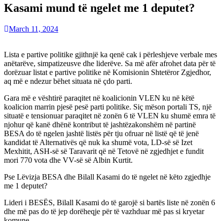
Kasami mund të ngelet me 1 deputet?
March 11, 2024
Lista e partive politike gjithnjë ka qenë cak i përleshjeve verbale mes
anëtarëve, simpatizeusve dhe liderëve. Sa më afër afrohet data për të
dorëzuar listat e partive politike në Komisionin Shtetëror Zgjedhor,
aq më e ndezur bëhet situata në çdo parti.
Gara më e vështirë paraqitet në koalicionin VLEN ku në këtë
koalicion marrin pjesë pesë parti politike. Siç mëson portali TS, një
situatë e tensionuar paraqitet në zonën 6 të VLEN ku shumë emra të
njohur që kanë dhënë kontribut të jashtëzakonshëm në partinë
BESA do të ngelen jashtë listës për tju ofruar në listë që të jenë
kandidat të Alternativës që nuk ka shumë vota, LD-së së Izet
Mexhitit, ASH-së së Taravarit që në Tetovë në zgjedhjet e fundit
mori 770 vota dhe VV-së së Albin Kurtit.
Pse Lëvizja BESA dhe Bilall Kasami do të ngelet në këto zgjedhje
me 1 deputet?
Lideri i BESËS, Bilall Kasami do të garojë si bartës liste në zonën 6
dhe më pas do të jep dorëheqje për të vazhduar më pas si kryetar
komune.