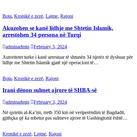
Bota
,
Kronikë e zezë
,
Lajme
,
Rajoni
Akuzohen se kanë lidhje me Shtetin Islamik,
arrestohen 34 persona në Turqi
adminadmin
February 3, 2024
Autoritetet turke i kanë arrestuar të shtunën 34 njerëz të dyshuar për
lidhje me Shtetin Islamik gjatë një operacioni të…
Bota
,
Kronikë e zezë
,
Rajoni
Irani dënon sulmet ajrore të SHBA-së
adminadmin
February 3, 2024
Në qytetin al-Ka’im, rreth 350 km në veriperëndim të Bagdadit,
gjithçka që ka mbetur pas sulmeve ajrore të Uashingtonit është…
Kronikë e zezë
,
Lajme
,
Rajoni