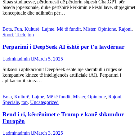
Sipas studiuesve, përdoruesit që përdorin shpesh ChatGPT për
biseda jopersonale, duke përfshirë kërkimin e këshillave, shpjegimet
konceptuale dhe ndihmën për…
Bota
,
Fun
,
Kulturë
,
Lajme
,
Më të fundit
,
Mister
,
Opinione
,
Rajoni
,
Sport
,
Tech
,
top
Përparimi i DeepSeek AI është për t’u lavdëruar
adminadmin
March 5, 2025
Suksesi i aplikacionit DeepSeek është një shembull i rritjes së
kompanive kineze të inteligjencës artificiale (AI). Përparimi i
aplikacionit kinez…
Bota
,
Kulturë
,
Lajme
,
Më të fundit
,
Mister
,
Opinione
,
Rajoni
,
Speciale
,
top
,
Uncategorized
Rend i ri, kërcënimet e Trump e kanë shkundur
Europën
adminadmin
March 3, 2025