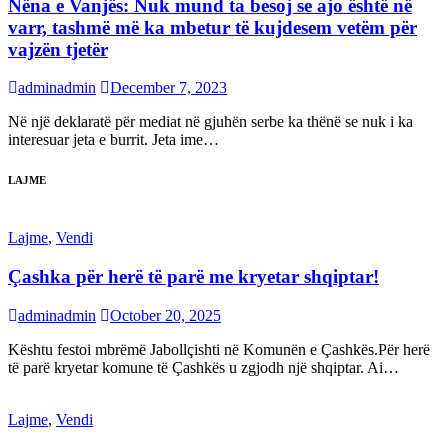
Nëna e Vanjës: Nuk mund ta besoj se ajo është në
varr, tashmë më ka mbetur të kujdesem vetëm për
vajzën tjetër
adminadmin
December 7, 2023
Në një deklaratë për mediat në gjuhën serbe ka thënë se nuk i ka
interesuar jeta e burrit. Jeta ime…
LAJME
Lajme
,
Vendi
Çashka për herë të parë me kryetar shqiptar!
adminadmin
October 20, 2025
Kështu festoi mbrëmë Jabollçishti në Komunën e Çashkës.Për herë
të parë kryetar komune të Çashkës u zgjodh një shqiptar. Ai…
Lajme
,
Vendi