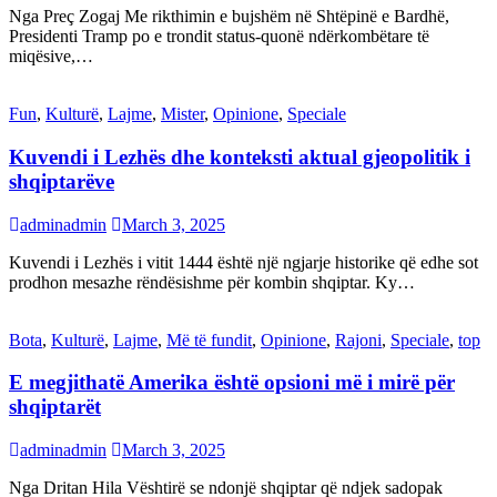
Nga Preç Zogaj Me rikthimin e bujshëm në Shtëpinë e Bardhë,
Presidenti Tramp po e trondit status-quonë ndërkombëtare të
miqësive,…
Fun
,
Kulturë
,
Lajme
,
Mister
,
Opinione
,
Speciale
Kuvendi i Lezhës dhe konteksti aktual gjeopolitik i
shqiptarëve
adminadmin
March 3, 2025
Kuvendi i Lezhës i vitit 1444 është një ngjarje historike që edhe sot
prodhon mesazhe rëndësishme për kombin shqiptar. Ky…
Bota
,
Kulturë
,
Lajme
,
Më të fundit
,
Opinione
,
Rajoni
,
Speciale
,
top
E megjithatë Amerika është opsioni më i mirë për
shqiptarët
adminadmin
March 3, 2025
Nga Dritan Hila Vështirë se ndonjë shqiptar që ndjek sadopak