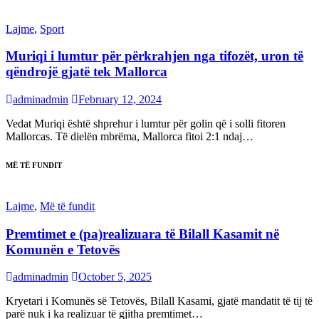
Lajme
,
Sport
Muriqi i lumtur për përkrahjen nga tifozët, uron të
qëndrojë gjatë tek Mallorca
adminadmin
February 12, 2024
Vedat Muriqi është shprehur i lumtur për golin që i solli fitoren
Mallorcas. Të dielën mbrëma, Mallorca fitoi 2:1 ndaj…
MË TË FUNDIT
Lajme
,
Më të fundit
Premtimet e (pa)realizuara të Bilall Kasamit në
Komunën e Tetovës
adminadmin
October 5, 2025
Kryetari i Komunës së Tetovës, Bilall Kasami, gjatë mandatit të tij të
parë nuk i ka realizuar të gjitha premtimet…