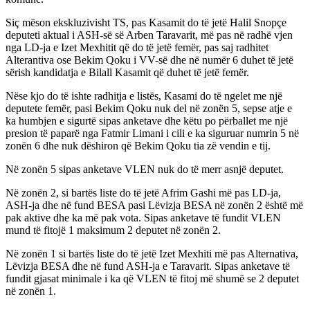
Siç mëson ekskluzivisht TS, pas Kasamit do të jetë Halil Snopçe
deputeti aktual i ASH-së së Arben Taravarit, më pas në radhë vjen
nga LD-ja e Izet Mexhitit që do të jetë femër, pas saj radhitet
Alterantiva ose Bekim Qoku i VV-së dhe në numër 6 duhet të jetë
sërish kandidatja e Bilall Kasamit që duhet të jetë femër.
Nëse kjo do të ishte radhitja e listës, Kasami do të ngelet me një
deputete femër, pasi Bekim Qoku nuk del në zonën 5, sepse atje e
ka humbjen e sigurtë sipas anketave dhe këtu po përballet me një
presion të paparë nga Fatmir Limani i cili e ka siguruar numrin 5 në
zonën 6 dhe nuk dëshiron që Bekim Qoku tia zë vendin e tij.
Në zonën 5 sipas anketave VLEN nuk do të merr asnjë deputet.
Në zonën 2, si bartës liste do të jetë Afrim Gashi më pas LD-ja,
ASH-ja dhe në fund BESA pasi Lëvizja BESA në zonën 2 është më
pak aktive dhe ka më pak vota. Sipas anketave të fundit VLEN
mund të fitojë 1 maksimum 2 deputet në zonën 2.
Në zonën 1 si bartës liste do të jetë Izet Mexhiti më pas Alternativa,
Lëvizja BESA dhe në fund ASH-ja e Taravarit. Sipas anketave të
fundit gjasat minimale i ka që VLEN të fitoj më shumë se 2 deputet
në zonën 1.