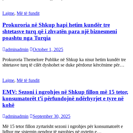
Lajme
,
Më të fundit
Prokuroria në Shkup hapi hetim kundër tre
shtetasve turq që i zhvatën para një biznesmeni
poashtu nga Turqia
adminadmin
October 1, 2025
Prokuroria Themelore Publike në Shkup ka nisur hetim kundër tre
shtetasve turq të cilët dyshohet se duke përdorur kërcënime për…
Lajme
,
Më të fundit
EMV: Sezoni i ngrohjes në Shkup fillon më 15 tetor,
konsumatorët t’i përfundojnë ndërhyrjet e tyre në
kohë
adminadmin
September 30, 2025
Më 15 tetor fillon zyrtarisht sezoni i ngrohjes për konsumatorët e
lidhur me sistemin qendror të ngrohjes në qytetin e…