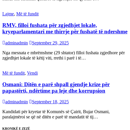
Lajme
,
Më të fundit
RMV, filloi fushata për zgjedhjet lokale,
kryeparlamentari me thirrje për fushatë të ndershme
adminadmin
September 29, 2025
Nga mesnata e mbrëmshme (29 shtator) filloi fushata zgjedhore për
zgjedhjet lokale të këtij viti, rrethi i parë i të…
Më të fundit
,
Vendi
Osmani: Ditën e parë shpall gjendje krize për
papastërti, ndërtime pa leje dhe korrupsion
adminadmin
September 18, 2025
Kandidati për kryetar të Komunës së Çairit, Bujar Osmani,
paralajmëroi se që në ditën e parë të mandatit të tij…
KRONIKË E ZEZË