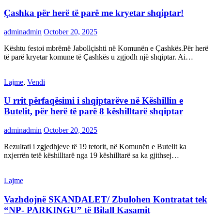
Çashka për herë të parë me kryetar shqiptar!
adminadmin
October 20, 2025
Kështu festoi mbrëmë Jabollçishti në Komunën e Çashkës.Për herë
të parë kryetar komune të Çashkës u zgjodh një shqiptar. Ai…
Lajme
,
Vendi
U rrit përfaqësimi i shqiptarëve në Këshillin e
Butelit, për herë të parë 8 këshilltarë shqiptar
adminadmin
October 20, 2025
Rezultati i zgjedhjeve të 19 tetorit, në Komunën e Butelit ka
nxjerrën tetë këshilltarë nga 19 këshilltarë sa ka gjithsej…
Lajme
Vazhdojnë SKANDALET/ Zbulohen Kontratat tek
“NP- PARKINGU” të Bilall Kasamit