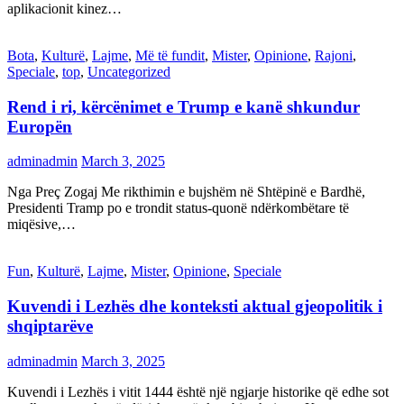
aplikacionit kinez…
Bota
,
Kulturë
,
Lajme
,
Më të fundit
,
Mister
,
Opinione
,
Rajoni
,
Speciale
,
top
,
Uncategorized
Rend i ri, kërcënimet e Trump e kanë shkundur
Europën
adminadmin
March 3, 2025
Nga Preç Zogaj Me rikthimin e bujshëm në Shtëpinë e Bardhë,
Presidenti Tramp po e trondit status-quonë ndërkombëtare të
miqësive,…
Fun
,
Kulturë
,
Lajme
,
Mister
,
Opinione
,
Speciale
Kuvendi i Lezhës dhe konteksti aktual gjeopolitik i
shqiptarëve
adminadmin
March 3, 2025
Kuvendi i Lezhës i vitit 1444 është një ngjarje historike që edhe sot