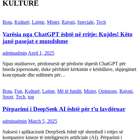
KULTURË
Bota
,
Kulturë
,
Lajme
,
Mister
,
Rajoni
,
Speciale
,
Tech
Varësia nga ChatGPT është në rritje: Kujdes! Këto
janë pasojat e mundshme
adminadmin
April 1, 2025
Sipas studiuesve, përdoruesit që përdorin shpesh ChatGPT për
biseda jopersonale, duke përfshirë kërkimin e këshillave, shpjegimet
konceptuale dhe ndihmën për…
Bota
,
Fun
,
Kulturë
,
Lajme
,
Më të fundit
,
Mister
,
Opinione
,
Rajoni
,
Sport
,
Tech
,
top
Përparimi i DeepSeek AI është për t’u lavdëruar
adminadmin
March 5, 2025
Suksesi i aplikacionit DeepSeek është një shembull i rritjes së
kompanive kineze të inteligjencës artificiale (AI). Përparimi i