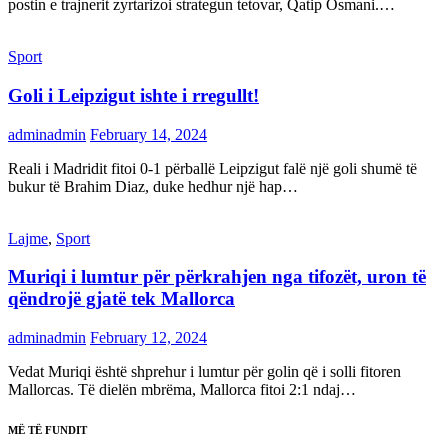
postin e trajnerit zyrtarizoi strategun tetovar, Qatip Osmani.…
Sport
Goli i Leipzigut ishte i rregullt!
adminadmin
February 14, 2024
Reali i Madridit fitoi 0-1 përballë Leipzigut falë një goli shumë të
bukur të Brahim Diaz, duke hedhur një hap…
Lajme
,
Sport
Muriqi i lumtur për përkrahjen nga tifozët, uron të
qëndrojë gjatë tek Mallorca
adminadmin
February 12, 2024
Vedat Muriqi është shprehur i lumtur për golin që i solli fitoren
Mallorcas. Të dielën mbrëma, Mallorca fitoi 2:1 ndaj…
MË TË FUNDIT