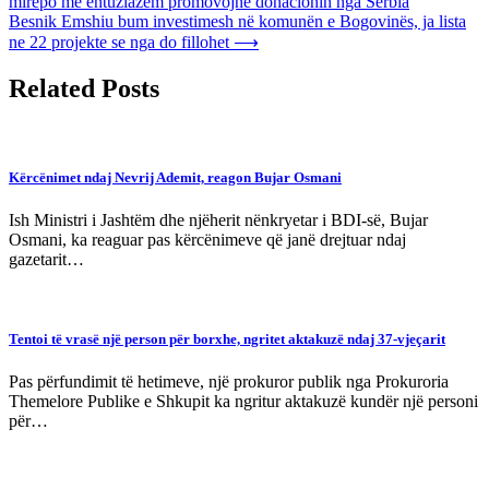
mirëpo me entuziazëm promovojnë donacionin nga Serbia
navigation
Besnik Emshiu bum investimesh në komunën e Bogovinës, ja lista
ne 22 projekte se nga do fillohet
⟶
Related Posts
Kërcënimet ndaj Nevrij Ademit, reagon Bujar Osmani
Ish Ministri i Jashtëm dhe njëherit nënkryetar i BDI-së, Bujar
Osmani, ka reaguar pas kërcënimeve që janë drejtuar ndaj
gazetarit…
Tentoi të vrasë një person për borxhe, ngritet aktakuzë ndaj 37-vjeçarit
Pas përfundimit të hetimeve, një prokuror publik nga Prokuroria
Themelore Publike e Shkupit ka ngritur aktakuzë kundër një personi
për…