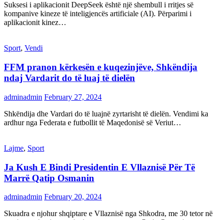
Suksesi i aplikacionit DeepSeek është një shembull i rritjes së
kompanive kineze të inteligjencës artificiale (AI). Përparimi i
aplikacionit kinez…
Sport
,
Vendi
FFM pranon kërkesën e kuqezinjëve, Shkëndija
ndaj Vardarit do të luaj të dielën
adminadmin
February 27, 2024
Shkëndija dhe Vardari do të luajnë zyrtarisht të dielën. Vendimi ka
ardhur nga Federata e futbollit të Maqedonisë së Veriut…
Lajme
,
Sport
Ja Kush E Bindi Presidentin E Vllaznisë Për Të
Marrë Qatip Osmanin
adminadmin
February 20, 2024
Skuadra e njohur shqiptare e Vllaznisë nga Shkodra, me 30 tetor në