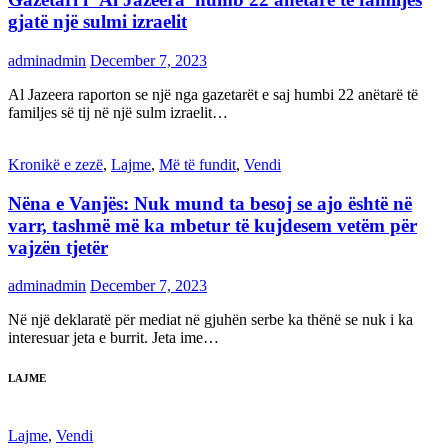
gjatë një sulmi izraelit
adminadmin
December 7, 2023
Al Jazeera raporton se një nga gazetarët e saj humbi 22 anëtarë të
familjes së tij në një sulm izraelit…
Kronikë e zezë
,
Lajme
,
Më të fundit
,
Vendi
Nëna e Vanjës: Nuk mund ta besoj se ajo është në
varr, tashmë më ka mbetur të kujdesem vetëm për
vajzën tjetër
adminadmin
December 7, 2023
Në një deklaratë për mediat në gjuhën serbe ka thënë se nuk i ka
interesuar jeta e burrit. Jeta ime…
LAJME
Lajme
,
Vendi