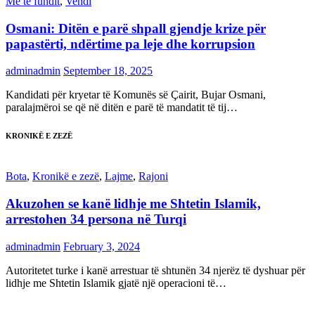
Më të fundit
,
Vendi
Osmani: Ditën e parë shpall gjendje krize për
papastërti, ndërtime pa leje dhe korrupsion
adminadmin
September 18, 2025
Kandidati për kryetar të Komunës së Çairit, Bujar Osmani,
paralajmëroi se që në ditën e parë të mandatit të tij…
KRONIKË E ZEZË
Bota
,
Kronikë e zezë
,
Lajme
,
Rajoni
Akuzohen se kanë lidhje me Shtetin Islamik,
arrestohen 34 persona në Turqi
adminadmin
February 3, 2024
Autoritetet turke i kanë arrestuar të shtunën 34 njerëz të dyshuar për
lidhje me Shtetin Islamik gjatë një operacioni të…