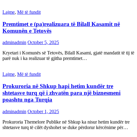
Lajme
,
Më të fundit
Premtimet e (pa)realizuara të Bilall Kasamit në
Komunën e Tetovës
adminadmin
October 5, 2025
Kryetari i Komunës së Tetovës, Bilall Kasami, gjatë mandatit të tij të
parë nuk i ka realizuar të gjitha premtimet…
Lajme
,
Më të fundit
Prokuroria në Shkup hapi hetim kundër tre
shtetasve turq që i zhvatën para një biznesmeni
poashtu nga Turqia
adminadmin
October 1, 2025
Prokuroria Themelore Publike në Shkup ka nisur hetim kundër tre
shtetasve turq të cilët dyshohet se duke përdorur kërcënime për…