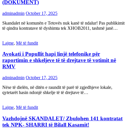
(DOKUMENT)
adminadmin
October 17, 2025
Skandalet në komunën e Tetovës nuk kanë të ndalur! Pas publikimit
të qindra kontratave të dyshimta tek XHOB2011, tashmë janë…
Lajme
,
Më të fundit
Avokati i Popullit hapi linjë telefonike për
raportimin e shkeljeve të të drejtave të votimit në
RMV
adminadmin
October 17, 2025
Nëse të dielën, në ditën e raundit të parë të zgjedhjeve lokale,
qytetarët hasin ndonjë shkelje të të drejtave të…
Lajme
,
Më të fundit
Vazhdojnē SKANDALET/ Zbulohen 141 kontratat
tek NPK- SHARRI të Bilall Kasamit!