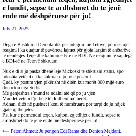
e fundit, sepse te ardhshmet do te jenë
ende më dëshpëruese për ju!
July 21, 2025
Dega e Bashkimit Demokratik për Integrim në Tetovë, përmes një
reagimi i ka quajtur të pavërteta lajmet për gjoja largim të anëtarëve
të nëndegës Teqe dhe kalimin e tyre në BDI. Në reagimin e saj dega
e BDI-së në Tetovë shkruan:
Nuk e di si ju paska dhënë leje Mickoski të shkruani status, apo
ndoshta vetë ai ua ka shkruar e ju po e postoni.
Çudi, ky postim vjen pikërisht në ditën kur morët 800 mijë euro
donacion nga Serbia.
Me gënjeshtra s’mund të ndalni atë që po ju vjen.
Mundet vetëm t’ju bëjë të dridheni më herët.
Adnan, ditët në pushtet i keni të numëruara por turpi do ju ndjek
gjatë gjithë jetës!
P.s. kur e përmendni teqen, kujtoni zgjedhjet e fundit, sepse te
ardhshmet do te jenë ende më dëshpëruese për ju!
Post
⟵
Faton Ahmeti: Ju pengon Edi Rama dhe Denion Mejdani,