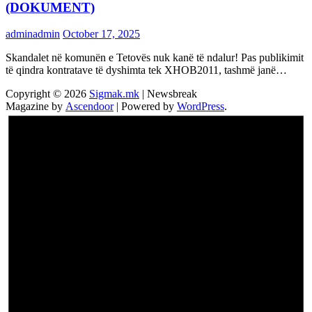
(DOKUMENT)
adminadmin
October 17, 2025
Skandalet në komunën e Tetovës nuk kanë të ndalur! Pas publikimit
të qindra kontratave të dyshimta tek XHOB2011, tashmë janë…
Copyright © 2026
Sigmak.mk
| Newsbreak
Magazine by
Ascendoor
| Powered by
WordPress
.