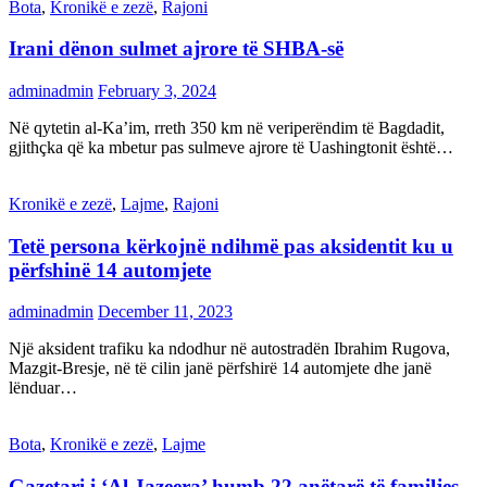
Bota
,
Kronikë e zezë
,
Rajoni
Irani dënon sulmet ajrore të SHBA-së
adminadmin
February 3, 2024
Në qytetin al-Ka’im, rreth 350 km në veriperëndim të Bagdadit,
gjithçka që ka mbetur pas sulmeve ajrore të Uashingtonit është…
Kronikë e zezë
,
Lajme
,
Rajoni
Tetë persona kërkojnë ndihmë pas aksidentit ku u
përfshinë 14 automjete
adminadmin
December 11, 2023
Një aksident trafiku ka ndodhur në autostradën Ibrahim Rugova,
Mazgit-Bresje, në të cilin janë përfshirë 14 automjete dhe janë
lënduar…
Bota
,
Kronikë e zezë
,
Lajme
Gazetari i ‘Al Jazeera’ humb 22 anëtarë të familjes