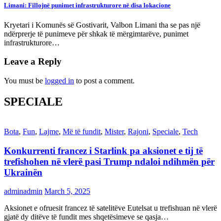
Limani: Fillojnë punimet infrastrukturore në disa lokacione
Kryetari i Komunës së Gostivarit, Valbon Limani tha se pas një
ndërprerje të punimeve për shkak të mërgimtarëve, punimet
infrastrukturore…
Leave a Reply
You must be
logged in
to post a comment.
SPECIALE
Bota
,
Fun
,
Lajme
,
Më të fundit
,
Mister
,
Rajoni
,
Speciale
,
Tech
Konkurrenti francez i Starlink pa aksionet e tij të
trefishohen në vlerë pasi Trump ndaloi ndihmën për
Ukrainën
adminadmin
March 5, 2025
Aksionet e ofruesit francez të satelitëve Eutelsat u trefishuan në vlerë
gjatë dy ditëve të fundit mes shqetësimeve se qasja…