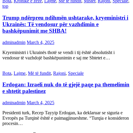
Bota
,
Kronikë e zezë
,
Lajme
,
Më të fundit
,
Mister
,
Rajoni
,
Speciale
,
top
Trump ndërpreu ndihmën ushtarake, kryeministri i
Ukrainës: Të vendosur për vazhdimin e
bashkëpunimit me SHBA!
adminadmin
March 4, 2025
Kryeministri i Ukrainës thotë se vendi i tij është absolutisht i
vendosur të vazhdojë bashkëpunimin e saj me Shtetet e…
Bota
,
Lajme
,
Më të fundit
,
Rajoni
,
Speciale
Erdogan: Izraeli nuk do të gjejë paqe pa themelimin
e shtetit palestinez
adminadmin
March 4, 2025
Presidenti turk, Recep Tayyip Erdogan, ka deklaruar se siguria e
Evropës pa Turqinë është e paimagjinueshme. “Turqia e konsideron
procesin…