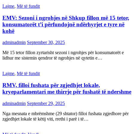
Lajme
,
Më të fundit
EMV: Sezoni i ngrohjes në Shkup fillon më 15 tetor,
konsumatorët t’i përfundojnë ndërhyrjet e tyre në
kohë
adminadmin
September 30, 2025
Më 15 tetor fillon zyrtarisht sezoni i ngrohjes për konsumatorët e
lidhur me sistemin qendror të ngrohjes në qytetin e…
Lajme
,
Më të fundit
RMV, filloi fushata për zgjedhjet lokale,
kryeparlamentari me thirrje për fushatë të ndershme
adminadmin
September 29, 2025
Nga mesnata e mbrëmshme (29 shtator) filloi fushata zgjedhore për
zgjedhjet lokale të këtij viti, rrethi i parë i të…