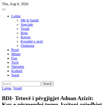
Skip
Thu, Aug 6, 2026
to
content
Lajme
Më të fundit
Speciale
Vendi
Bota
Rajoni
Kronikë e zezë
Opinione
Rozë
Mister
Fun
Tech
Shëndeti
Kulturë
Sport
Search
for:
Lajme
,
Vendi
BDI- Tetovë i përgjigjet Adnan Azizit:
Kur e përmendni teqen, kujtoni zgjedhjet