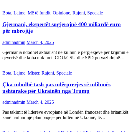
Bota
,
Lajme
,
Më të fundit
,
Opinione
,
Rajoni
,
Speciale
Gjermani, ekspertët sugjerojnë 400 miliardë euro
për mbrojtje
adminadmin
March 4, 2025
Gjermania ndodhet aktualisht në kulmin e përpjekjeve për krijimin e
qeverisë dhe koha nuk pret. CDU/CSU dhe SPD po vazhdojnë…
Bota
,
Lajme
,
Mister
,
Rajoni
,
Speciale
Çka ndodhë tash pas ndërprerjes së ndihmës
ushtarake për Ukrainën nga Trump
adminadmin
March 4, 2025
Pas takimit të liderëve evropianë në Londër, francezët dhe britanikët
kanë hartuar një plan paqeje për luftën në Ukrainë, të…