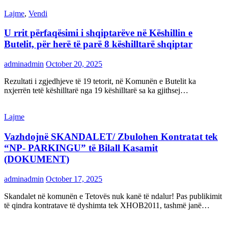
Lajme
,
Vendi
U rrit përfaqësimi i shqiptarëve në Këshillin e
Butelit, për herë të parë 8 këshilltarë shqiptar
adminadmin
October 20, 2025
Rezultati i zgjedhjeve të 19 tetorit, në Komunën e Butelit ka
nxjerrën tetë këshilltarë nga 19 këshilltarë sa ka gjithsej…
Lajme
Vazhdojnë SKANDALET/ Zbulohen Kontratat tek
“NP- PARKINGU” të Bilall Kasamit
(DOKUMENT)
adminadmin
October 17, 2025
Skandalet në komunën e Tetovës nuk kanë të ndalur! Pas publikimit
të qindra kontratave të dyshimta tek XHOB2011, tashmë janë…