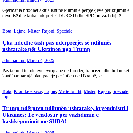
adminadmin
March 4, 2025
Gjermania ndodhet aktualisht në kulmin e përpjekjeve për krijimin e
qeverisë dhe koha nuk pret. CDU/CSU dhe SPD po vazhdojnë…
Bota
,
Lajme
,
Mister
,
Rajoni
,
Speciale
Çka ndodhë tash pas ndërprerjes së ndihmës
ushtarake për Ukrainën nga Trump
adminadmin
March 4, 2025
Pas takimit të liderëve evropianë në Londër, francezët dhe britanikët
kanë hartuar një plan paqeje për luftën në Ukrainë, të…
Bota
,
Kronikë e zezë
,
Lajme
,
Më të fundit
,
Mister
,
Rajoni
,
Speciale
,
top
Trump ndërpreu ndihmën ushtarake, kryeministri i
Ukrainës: Të vendosur për vazhdimin e
bashkëpunimit me SHBA!
adminadmin
March 4, 2025