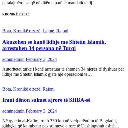
paralajmëroi se që në ditën e parë të mandatit të tij…
KRONIKË E ZEZË
Bota
,
Kronikë e zezë
,
Lajme
,
Rajoni
Akuzohen se kanë lidhje me Shtetin Islamik,
arrestohen 34 persona në Turqi
adminadmin
February 3, 2024
Autoritetet turke i kanë arrestuar të shtunën 34 njerëz të dyshuar për
lidhje me Shtetin Islamik gjatë një operacioni të…
Bota
,
Kronikë e zezë
,
Rajoni
Irani dënon sulmet ajrore të SHBA-së
adminadmin
February 3, 2024
Në qytetin al-Ka’im, rreth 350 km në veriperëndim të Bagdadit,
gjithçka që ka mbetur pas sulmeve ajrore të Uashingtonit është…