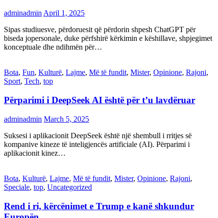
adminadmin
April 1, 2025
Sipas studiuesve, përdoruesit që përdorin shpesh ChatGPT për
biseda jopersonale, duke përfshirë kërkimin e këshillave, shpjegimet
konceptuale dhe ndihmën për…
Bota
,
Fun
,
Kulturë
,
Lajme
,
Më të fundit
,
Mister
,
Opinione
,
Rajoni
,
Sport
,
Tech
,
top
Përparimi i DeepSeek AI është për t’u lavdëruar
adminadmin
March 5, 2025
Suksesi i aplikacionit DeepSeek është një shembull i rritjes së
kompanive kineze të inteligjencës artificiale (AI). Përparimi i
aplikacionit kinez…
Bota
,
Kulturë
,
Lajme
,
Më të fundit
,
Mister
,
Opinione
,
Rajoni
,
Speciale
,
top
,
Uncategorized
Rend i ri, kërcënimet e Trump e kanë shkundur
Europën