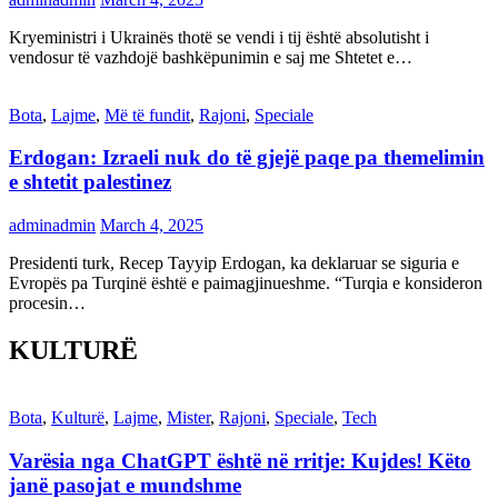
Kryeministri i Ukrainës thotë se vendi i tij është absolutisht i
vendosur të vazhdojë bashkëpunimin e saj me Shtetet e…
Bota
,
Lajme
,
Më të fundit
,
Rajoni
,
Speciale
Erdogan: Izraeli nuk do të gjejë paqe pa themelimin
e shtetit palestinez
adminadmin
March 4, 2025
Presidenti turk, Recep Tayyip Erdogan, ka deklaruar se siguria e
Evropës pa Turqinë është e paimagjinueshme. “Turqia e konsideron
procesin…
KULTURË
Bota
,
Kulturë
,
Lajme
,
Mister
,
Rajoni
,
Speciale
,
Tech
Varësia nga ChatGPT është në rritje: Kujdes! Këto
janë pasojat e mundshme