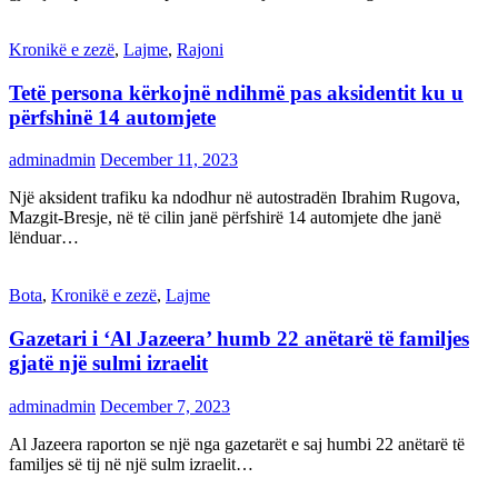
Kronikë e zezë
,
Lajme
,
Rajoni
Tetë persona kërkojnë ndihmë pas aksidentit ku u
përfshinë 14 automjete
adminadmin
December 11, 2023
Një aksident trafiku ka ndodhur në autostradën Ibrahim Rugova,
Mazgit-Bresje, në të cilin janë përfshirë 14 automjete dhe janë
lënduar…
Bota
,
Kronikë e zezë
,
Lajme
Gazetari i ‘Al Jazeera’ humb 22 anëtarë të familjes
gjatë një sulmi izraelit
adminadmin
December 7, 2023
Al Jazeera raporton se një nga gazetarët e saj humbi 22 anëtarë të
familjes së tij në një sulm izraelit…