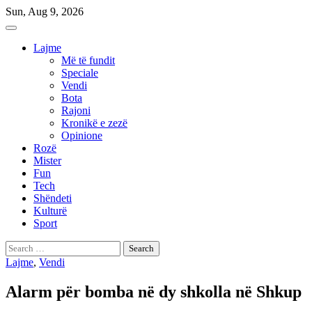
Skip
Sun, Aug 9, 2026
to
content
Lajme
Më të fundit
Speciale
Vendi
Bota
Rajoni
Kronikë e zezë
Opinione
Rozë
Mister
Fun
Tech
Shëndeti
Kulturë
Sport
Search
for:
Lajme
,
Vendi
Alarm për bomba në dy shkolla në Shkup