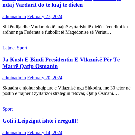
ndaj Vardarit do të luaj të dielën
adminadmin
February 27, 2024
Shkëndija dhe Vardari do të luajnë zyrtarisht të dielën. Vendimi ka
ardhur nga Federata e futbollit të Maqedonisë së Veriut…
Lajme
,
Sport
Ja Kush E Bindi Presidentin E Vllaznisë Për Të
Marrë Qatip Osmanin
adminadmin
February 20, 2024
Skuadra e njohur shqiptare e Vllaznisë nga Shkodra, me 30 tetor në
postin e trajnerit zyrtarizoi strategun tetovar, Qatip Osmani.…
Sport
Goli i Leipzigut ishte i rregullt!
adminadmin
February 14, 2024