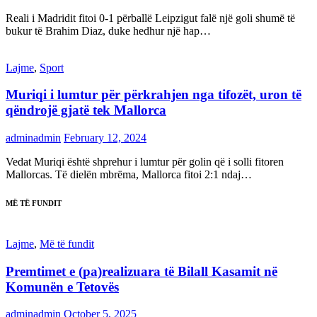
Reali i Madridit fitoi 0-1 përballë Leipzigut falë një goli shumë të
bukur të Brahim Diaz, duke hedhur një hap…
Lajme
,
Sport
Muriqi i lumtur për përkrahjen nga tifozët, uron të
qëndrojë gjatë tek Mallorca
adminadmin
February 12, 2024
Vedat Muriqi është shprehur i lumtur për golin që i solli fitoren
Mallorcas. Të dielën mbrëma, Mallorca fitoi 2:1 ndaj…
MË TË FUNDIT
Lajme
,
Më të fundit
Premtimet e (pa)realizuara të Bilall Kasamit në
Komunën e Tetovës
adminadmin
October 5, 2025