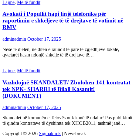
Lajme
,
Më të fundit
Avokati i Popullit hapi linjë telefonike për
raportimin e shkeljeve të të drejtave të votimit në
RMV
adminadmin
October 17, 2025
Nëse të dielën, në ditën e raundit të parë të zgjedhjeve lokale,
qytetarët hasin ndonjë shkelje të të drejtave të…
Lajme
,
Më të fundit
Vazhdojnē SKANDALET/ Zbulohen 141 kontratat
tek NPK- SHARRI të Bilall Kasamit!
(DOKUMENT)
adminadmin
October 17, 2025
Skandalet në komunën e Tetovës nuk kanë të ndalur! Pas publikimit
të qindra kontratave të dyshimta tek XHOB2011, tashmë janë…
Copyright © 2026
Sigmak.mk
| Newsbreak