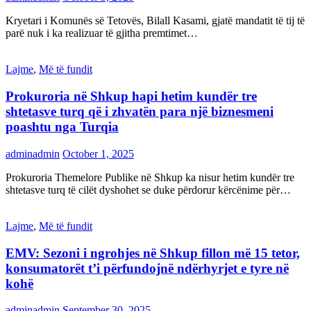
Kryetari i Komunës së Tetovës, Bilall Kasami, gjatë mandatit të tij të
parë nuk i ka realizuar të gjitha premtimet…
Lajme
,
Më të fundit
Prokuroria në Shkup hapi hetim kundër tre
shtetasve turq që i zhvatën para një biznesmeni
poashtu nga Turqia
adminadmin
October 1, 2025
Prokuroria Themelore Publike në Shkup ka nisur hetim kundër tre
shtetasve turq të cilët dyshohet se duke përdorur kërcënime për…
Lajme
,
Më të fundit
EMV: Sezoni i ngrohjes në Shkup fillon më 15 tetor,
konsumatorët t’i përfundojnë ndërhyrjet e tyre në
kohë
adminadmin
September 30, 2025