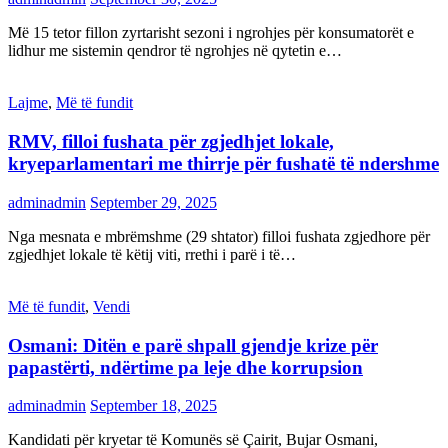
Më 15 tetor fillon zyrtarisht sezoni i ngrohjes për konsumatorët e
lidhur me sistemin qendror të ngrohjes në qytetin e…
Lajme
,
Më të fundit
RMV, filloi fushata për zgjedhjet lokale,
kryeparlamentari me thirrje për fushatë të ndershme
adminadmin
September 29, 2025
Nga mesnata e mbrëmshme (29 shtator) filloi fushata zgjedhore për
zgjedhjet lokale të këtij viti, rrethi i parë i të…
Më të fundit
,
Vendi
Osmani: Ditën e parë shpall gjendje krize për
papastërti, ndërtime pa leje dhe korrupsion
adminadmin
September 18, 2025
Kandidati për kryetar të Komunës së Çairit, Bujar Osmani,