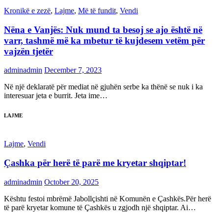
Kronikë e zezë
,
Lajme
,
Më të fundit
,
Vendi
Nëna e Vanjës: Nuk mund ta besoj se ajo është në
varr, tashmë më ka mbetur të kujdesem vetëm për
vajzën tjetër
adminadmin
December 7, 2023
Në një deklaratë për mediat në gjuhën serbe ka thënë se nuk i ka
interesuar jeta e burrit. Jeta ime…
LAJME
Lajme
,
Vendi
Çashka për herë të parë me kryetar shqiptar!
adminadmin
October 20, 2025
Kështu festoi mbrëmë Jabollçishti në Komunën e Çashkës.Për herë
të parë kryetar komune të Çashkës u zgjodh një shqiptar. Ai…