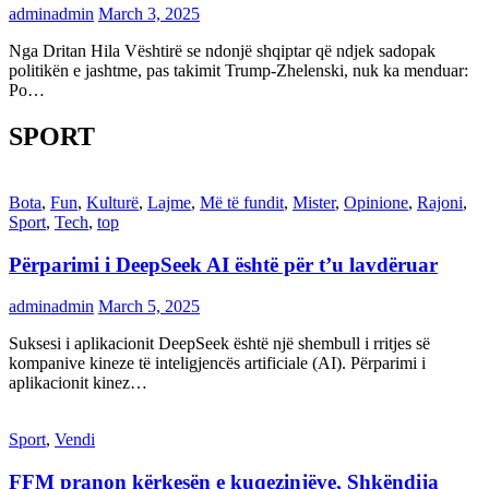
adminadmin
March 3, 2025
Nga Dritan Hila Vështirë se ndonjë shqiptar që ndjek sadopak
politikën e jashtme, pas takimit Trump-Zhelenski, nuk ka menduar:
Po…
SPORT
Bota
,
Fun
,
Kulturë
,
Lajme
,
Më të fundit
,
Mister
,
Opinione
,
Rajoni
,
Sport
,
Tech
,
top
Përparimi i DeepSeek AI është për t’u lavdëruar
adminadmin
March 5, 2025
Suksesi i aplikacionit DeepSeek është një shembull i rritjes së
kompanive kineze të inteligjencës artificiale (AI). Përparimi i
aplikacionit kinez…
Sport
,
Vendi
FFM pranon kërkesën e kuqezinjëve, Shkëndija