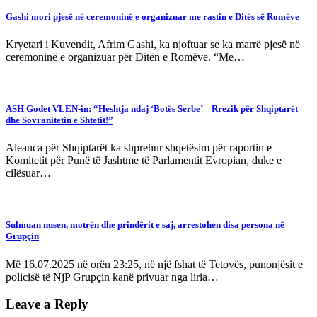
Gashi mori pjesë në ceremoninë e organizuar me rastin e Ditës së Romëve
Kryetari i Kuvendit, Afrim Gashi, ka njoftuar se ka marrë pjesë në
ceremoninë e organizuar për Ditën e Romëve. “Me…
ASH Godet VLEN-in: “Heshtja ndaj ‘Botës Serbe’ – Rrezik për Shqiptarët
dhe Sovranitetin e Shtetit!”
Aleanca për Shqiptarët ka shprehur shqetësim për raportin e
Komitetit për Punë të Jashtme të Parlamentit Evropian, duke e
cilësuar…
Sulmuan nusen, motrën dhe prindërit e saj, arrestohen disa persona në
Grupçin
Më 16.07.2025 në orën 23:25, në një fshat të Tetovës, punonjësit e
policisë të NjP Grupçin kanë privuar nga liria…
Leave a Reply