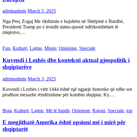
adminadmin
March 3, 2025
Nga Preç Zogaj Me rikthimin e bujshëm në Shtëpinë e Bardhë,
Presidenti Tramp po e trondit status-quonë ndërkombëtare të
miqësive,…
Fun
,
Kulturë
,
Lajme
,
Mister
,
Opinione
,
Speciale
Kuvendi i Lezhës dhe konteksti aktual gjeopolitik i
shqiptarëve
adminadmin
March 3, 2025
Kuvendi i Lezhës i vitit 1444 është një ngjarje historike që edhe sot
prodhon mesazhe rëndësishme për kombin shqiptar. Ky…
Bota
,
Kulturë
,
Lajme
,
Më të fundit
,
Opinione
,
Rajoni
,
Speciale
,
top
E megjithatë Amerika është opsioni më i mirë për
shqiptarët