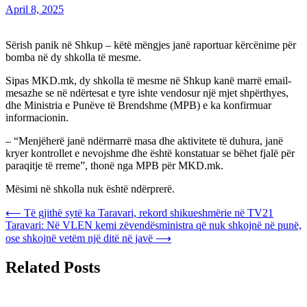
April 8, 2025
Sërish panik në Shkup – këtë mëngjes janë raportuar kërcënime për
bomba në dy shkolla të mesme.
Sipas MKD.mk, dy shkolla të mesme në Shkup kanë marrë email-
mesazhe se në ndërtesat e tyre ishte vendosur një mjet shpërthyes,
dhe Ministria e Punëve të Brendshme (MPB) e ka konfirmuar
informacionin.
– “Menjëherë janë ndërmarrë masa dhe aktivitete të duhura, janë
kryer kontrollet e nevojshme dhe është konstatuar se bëhet fjalë për
paraqitje të rreme”, thonë nga MPB për MKD.mk.
Mësimi në shkolla nuk është ndërprerë.
Post
⟵
Të gjithë sytë ka Taravari, rekord shikueshmërie në TV21
Taravari: Në VLEN kemi zëvendësministra që nuk shkojnë në punë,
navigation
ose shkojnë vetëm një ditë në javë
⟶
Related Posts