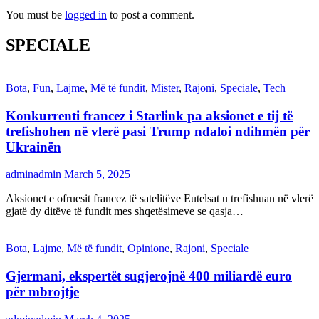
You must be
logged in
to post a comment.
SPECIALE
Bota
,
Fun
,
Lajme
,
Më të fundit
,
Mister
,
Rajoni
,
Speciale
,
Tech
Konkurrenti francez i Starlink pa aksionet e tij të
trefishohen në vlerë pasi Trump ndaloi ndihmën për
Ukrainën
adminadmin
March 5, 2025
Aksionet e ofruesit francez të satelitëve Eutelsat u trefishuan në vlerë
gjatë dy ditëve të fundit mes shqetësimeve se qasja…
Bota
,
Lajme
,
Më të fundit
,
Opinione
,
Rajoni
,
Speciale
Gjermani, ekspertët sugjerojnë 400 miliardë euro
për mbrojtje