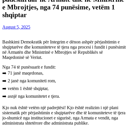
e Mbrojtjes, nga 74 punësime, vetëm 1
shqiptar
August 5, 2025
Bashkimi Demokratik për Integrim e dënon ashpër përjashtimin e
shqiptarëve dhe komuniteteve të tjera nga procesi i fundit i punësimit
në Armatën dhe Ministrinë e Mbrojtjes së Republikës së
Maqedonisë së Veriut.
Nga 74 të punësuarit e fundit:
➡️ 71 janë maqedonas,
➡️ 2 janë nga komuniteti rom,
➡️ vetëm 1 është shqiptar,
➡️ asnjë nga komunitetet e tjera.
Kjo nuk është vetëm një padrejtësi! Kjo është realizim i një plani
sistematik për përjashtimin e shqiptarëve dhe të komuniteteve të tjera
jo-shumicë nga institucionet e sigurisë, nga Armata e vendit, nga
administrata shtetërore dhe administrata publike.