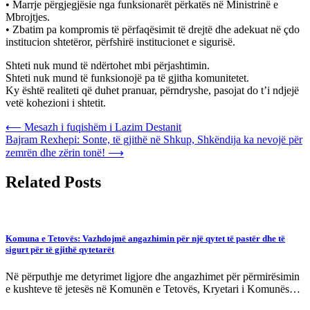
• Marrje përgjegjësie nga funksionarët përkatës në Ministrinë e
Mbrojtjes.
• Zbatim pa kompromis të përfaqësimit të drejtë dhe adekuat në çdo
institucion shtetëror, përfshirë institucionet e sigurisë.
Shteti nuk mund të ndërtohet mbi përjashtimin.
Shteti nuk mund të funksionojë pa të gjitha komunitetet.
Ky është realiteti që duhet pranuar, përndryshe, pasojat do t’i ndjejë
vetë kohezioni i shtetit.
Post
⟵
Mesazh i fuqishëm i Lazim Destanit
Bajram Rexhepi: Sonte, të gjithë në Shkup, Shkëndija ka nevojë për
navigation
zemrën dhe zërin tonë!
⟶
Related Posts
Komuna e Tetovës: Vazhdojmë angazhimin për një qytet të pastër dhe të
sigurt për të gjithë qytetarët
Në përputhje me detyrimet ligjore dhe angazhimet për përmirësimin
e kushteve të jetesës në Komunën e Tetovës, Kryetari i Komunës…