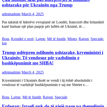
ushtarake për Ukrainën nga Trump
adminadmin
March 4, 2025
Pas takimit të liderëve evropianë në Londër, francezët dhe britanikët
kanë hartuar një plan paqeje për luftën në Ukrainë, të…
Bota
,
Kronikë e zezë
,
Lajme
,
Më të fundit
,
Mister
,
Rajoni
,
Speciale
,
top
Trump ndërpreu ndihmën ushtarake, kryeministri i
Ukrainës: Të vendosur për vazhdimin e
bashkëpunimit me SHBA!
adminadmin
March 4, 2025
Kryeministri i Ukrainës thotë se vendi i tij është absolutisht i
vendosur të vazhdojë bashkëpunimin e saj me Shtetet e…
Bota
,
Lajme
,
Më të fundit
,
Rajoni
,
Speciale
Erdogan: Izraeli nuk do të gjejë paqe pa themelimin