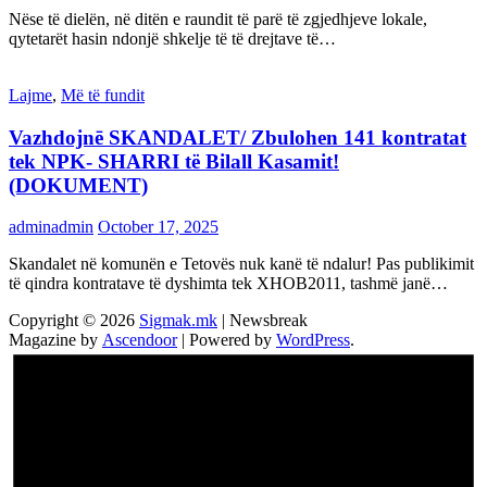
Nëse të dielën, në ditën e raundit të parë të zgjedhjeve lokale,
qytetarët hasin ndonjë shkelje të të drejtave të…
Lajme
,
Më të fundit
Vazhdojnē SKANDALET/ Zbulohen 141 kontratat
tek NPK- SHARRI të Bilall Kasamit!
(DOKUMENT)
adminadmin
October 17, 2025
Skandalet në komunën e Tetovës nuk kanë të ndalur! Pas publikimit
të qindra kontratave të dyshimta tek XHOB2011, tashmë janë…
Copyright © 2026
Sigmak.mk
| Newsbreak
Magazine by
Ascendoor
| Powered by
WordPress
.