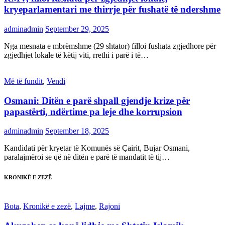
kryeparlamentari me thirrje për fushatë të ndershme
adminadmin
September 29, 2025
Nga mesnata e mbrëmshme (29 shtator) filloi fushata zgjedhore për
zgjedhjet lokale të këtij viti, rrethi i parë i të…
Më të fundit
,
Vendi
Osmani: Ditën e parë shpall gjendje krize për
papastërti, ndërtime pa leje dhe korrupsion
adminadmin
September 18, 2025
Kandidati për kryetar të Komunës së Çairit, Bujar Osmani,
paralajmëroi se që në ditën e parë të mandatit të tij…
KRONIKË E ZEZË
Bota
,
Kronikë e zezë
,
Lajme
,
Rajoni