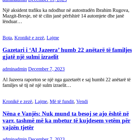
Një aksident trafiku ka ndodhur në autostradën Ibrahim Rugova,
Mazgit-Bresje, në të cilin janë përfshirë 14 automjete dhe janë
lënduar…
Bota
,
Kronikë e zezë
,
Lajme
Gazetari i ‘Al Jazeera’ humb 22 anëtarë të familjes
gjatë një sulmi izraelit
adminadmin
December 7, 2023
Al Jazeera raporton se një nga gazetarët e saj humbi 22 anëtarë të
familjes së tij në një sulm izraelit…
Kronikë e zezë
,
Lajme
,
Më të fundit
,
Vendi
Nëna e Vanjës: Nuk mund ta besoj se ajo është në
varr, tashmë më ka mbetur të kujdesem vetëm për
vajzën tjetër
adminadmin
December 7, 2023