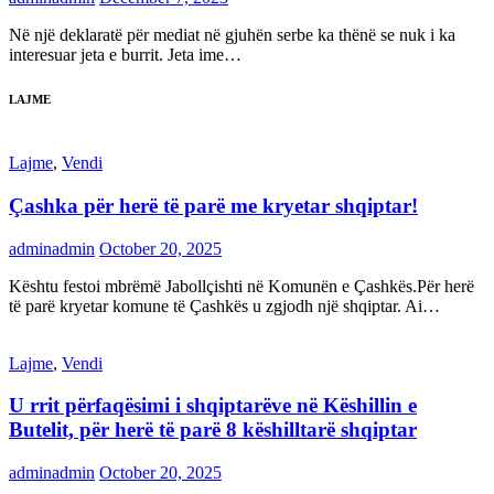
Në një deklaratë për mediat në gjuhën serbe ka thënë se nuk i ka
interesuar jeta e burrit. Jeta ime…
LAJME
Lajme
,
Vendi
Çashka për herë të parë me kryetar shqiptar!
adminadmin
October 20, 2025
Kështu festoi mbrëmë Jabollçishti në Komunën e Çashkës.Për herë
të parë kryetar komune të Çashkës u zgjodh një shqiptar. Ai…
Lajme
,
Vendi
U rrit përfaqësimi i shqiptarëve në Këshillin e
Butelit, për herë të parë 8 këshilltarë shqiptar
adminadmin
October 20, 2025