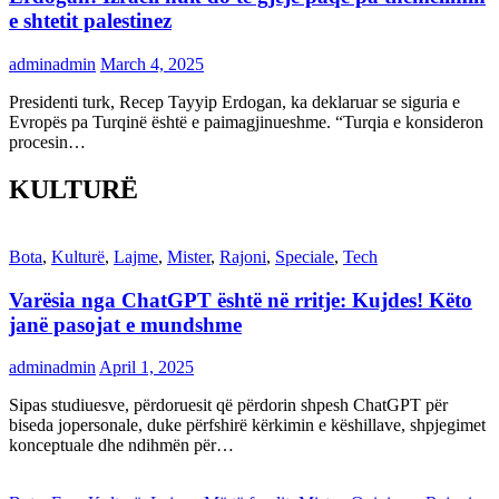
e shtetit palestinez
adminadmin
March 4, 2025
Presidenti turk, Recep Tayyip Erdogan, ka deklaruar se siguria e
Evropës pa Turqinë është e paimagjinueshme. “Turqia e konsideron
procesin…
KULTURË
Bota
,
Kulturë
,
Lajme
,
Mister
,
Rajoni
,
Speciale
,
Tech
Varësia nga ChatGPT është në rritje: Kujdes! Këto
janë pasojat e mundshme
adminadmin
April 1, 2025
Sipas studiuesve, përdoruesit që përdorin shpesh ChatGPT për
biseda jopersonale, duke përfshirë kërkimin e këshillave, shpjegimet
konceptuale dhe ndihmën për…