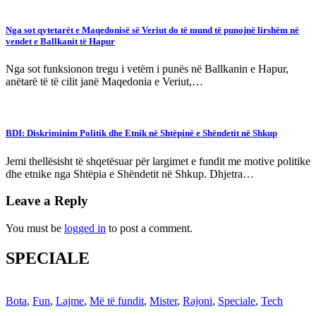
Nga sot qytetarët e Maqedonisë së Veriut do të mund të punojnë lirshëm në
vendet e Ballkanit të Hapur
Nga sot funksionon tregu i vetëm i punës në Ballkanin e Hapur,
anëtarë të të cilit janë Maqedonia e Veriut,…
BDI: Diskriminim Politik dhe Etnik në Shtëpinë e Shëndetit në Shkup
Jemi thellësisht të shqetësuar për largimet e fundit me motive politike
dhe etnike nga Shtëpia e Shëndetit në Shkup. Dhjetra…
Leave a Reply
You must be
logged in
to post a comment.
SPECIALE
Bota
,
Fun
,
Lajme
,
Më të fundit
,
Mister
,
Rajoni
,
Speciale
,
Tech