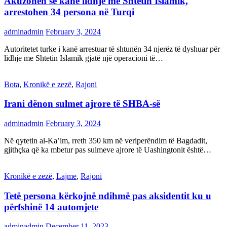
Akuzohen se kanë lidhje me Shtetin Islamik,
arrestohen 34 persona në Turqi
adminadmin
February 3, 2024
Autoritetet turke i kanë arrestuar të shtunën 34 njerëz të dyshuar për
lidhje me Shtetin Islamik gjatë një operacioni të…
Bota
,
Kronikë e zezë
,
Rajoni
Irani dënon sulmet ajrore të SHBA-së
adminadmin
February 3, 2024
Në qytetin al-Ka’im, rreth 350 km në veriperëndim të Bagdadit,
gjithçka që ka mbetur pas sulmeve ajrore të Uashingtonit është…
Kronikë e zezë
,
Lajme
,
Rajoni
Tetë persona kërkojnë ndihmë pas aksidentit ku u
përfshinë 14 automjete
adminadmin
December 11, 2023