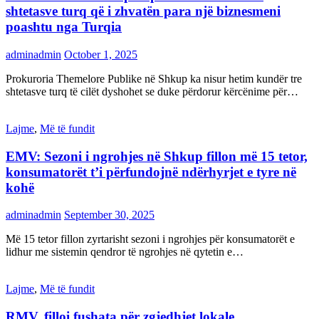
shtetasve turq që i zhvatën para një biznesmeni
poashtu nga Turqia
adminadmin
October 1, 2025
Prokuroria Themelore Publike në Shkup ka nisur hetim kundër tre
shtetasve turq të cilët dyshohet se duke përdorur kërcënime për…
Lajme
,
Më të fundit
EMV: Sezoni i ngrohjes në Shkup fillon më 15 tetor,
konsumatorët t’i përfundojnë ndërhyrjet e tyre në
kohë
adminadmin
September 30, 2025
Më 15 tetor fillon zyrtarisht sezoni i ngrohjes për konsumatorët e
lidhur me sistemin qendror të ngrohjes në qytetin e…
Lajme
,
Më të fundit
RMV, filloi fushata për zgjedhjet lokale,