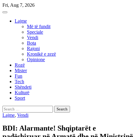
Skip
Fri, Aug 7, 2026
to
content
Lajme
Më të fundit
Speciale
Vendi
Bota
Rajoni
Kronikë e zezë
Opinione
Rozë
Mister
Fun
Tech
Shëndeti
Kulturë
Sport
Search
for:
Lajme
,
Vendi
BDI: Alarmante! Shqiptarët e
padëshiruar në Armatë dhe në Ministrinë