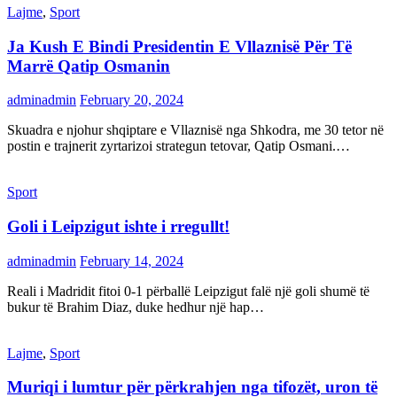
Lajme
,
Sport
Ja Kush E Bindi Presidentin E Vllaznisë Për Të
Marrë Qatip Osmanin
adminadmin
February 20, 2024
Skuadra e njohur shqiptare e Vllaznisë nga Shkodra, me 30 tetor në
postin e trajnerit zyrtarizoi strategun tetovar, Qatip Osmani.…
Sport
Goli i Leipzigut ishte i rregullt!
adminadmin
February 14, 2024
Reali i Madridit fitoi 0-1 përballë Leipzigut falë një goli shumë të
bukur të Brahim Diaz, duke hedhur një hap…
Lajme
,
Sport
Muriqi i lumtur për përkrahjen nga tifozët, uron të