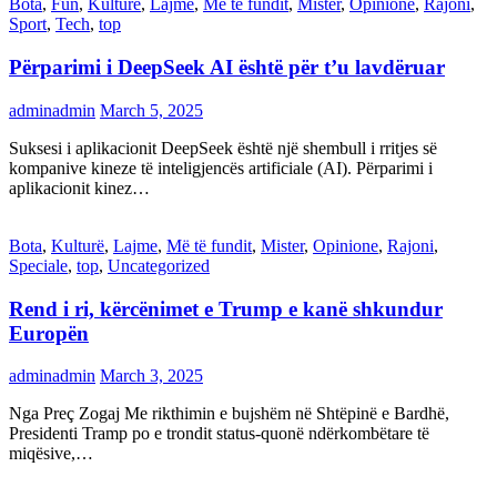
Bota
,
Fun
,
Kulturë
,
Lajme
,
Më të fundit
,
Mister
,
Opinione
,
Rajoni
,
Sport
,
Tech
,
top
Përparimi i DeepSeek AI është për t’u lavdëruar
adminadmin
March 5, 2025
Suksesi i aplikacionit DeepSeek është një shembull i rritjes së
kompanive kineze të inteligjencës artificiale (AI). Përparimi i
aplikacionit kinez…
Bota
,
Kulturë
,
Lajme
,
Më të fundit
,
Mister
,
Opinione
,
Rajoni
,
Speciale
,
top
,
Uncategorized
Rend i ri, kërcënimet e Trump e kanë shkundur
Europën
adminadmin
March 3, 2025
Nga Preç Zogaj Me rikthimin e bujshëm në Shtëpinë e Bardhë,
Presidenti Tramp po e trondit status-quonë ndërkombëtare të
miqësive,…