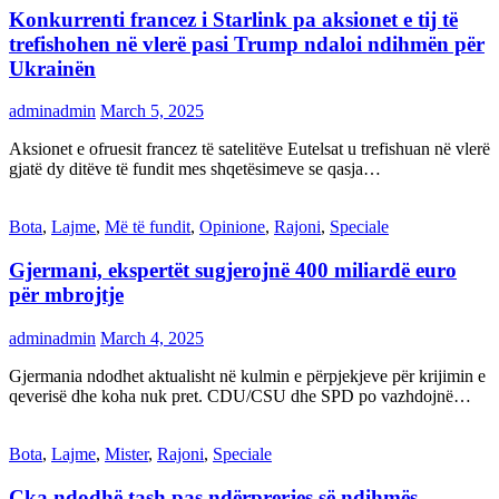
Konkurrenti francez i Starlink pa aksionet e tij të
trefishohen në vlerë pasi Trump ndaloi ndihmën për
Ukrainën
adminadmin
March 5, 2025
Aksionet e ofruesit francez të satelitëve Eutelsat u trefishuan në vlerë
gjatë dy ditëve të fundit mes shqetësimeve se qasja…
Bota
,
Lajme
,
Më të fundit
,
Opinione
,
Rajoni
,
Speciale
Gjermani, ekspertët sugjerojnë 400 miliardë euro
për mbrojtje
adminadmin
March 4, 2025
Gjermania ndodhet aktualisht në kulmin e përpjekjeve për krijimin e
qeverisë dhe koha nuk pret. CDU/CSU dhe SPD po vazhdojnë…
Bota
,
Lajme
,
Mister
,
Rajoni
,
Speciale
Çka ndodhë tash pas ndërprerjes së ndihmës