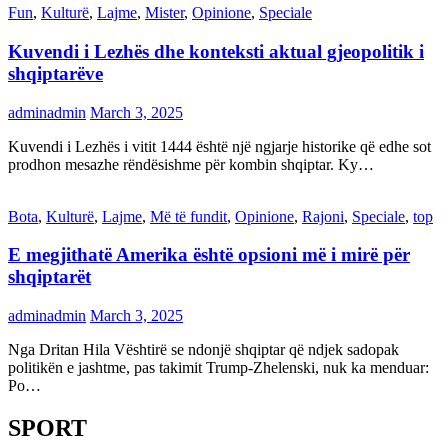
Fun
,
Kulturë
,
Lajme
,
Mister
,
Opinione
,
Speciale
Kuvendi i Lezhës dhe konteksti aktual gjeopolitik i
shqiptarëve
adminadmin
March 3, 2025
Kuvendi i Lezhës i vitit 1444 është një ngjarje historike që edhe sot
prodhon mesazhe rëndësishme për kombin shqiptar. Ky…
Bota
,
Kulturë
,
Lajme
,
Më të fundit
,
Opinione
,
Rajoni
,
Speciale
,
top
E megjithatë Amerika është opsioni më i mirë për
shqiptarët
adminadmin
March 3, 2025
Nga Dritan Hila Vështirë se ndonjë shqiptar që ndjek sadopak
politikën e jashtme, pas takimit Trump-Zhelenski, nuk ka menduar:
Po…
SPORT