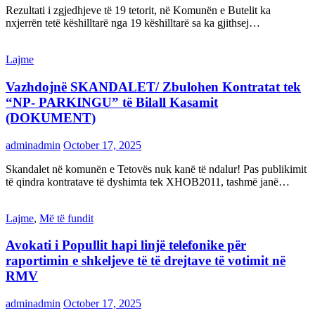
Rezultati i zgjedhjeve të 19 tetorit, në Komunën e Butelit ka
nxjerrën tetë këshilltarë nga 19 këshilltarë sa ka gjithsej…
Lajme
Vazhdojnë SKANDALET/ Zbulohen Kontratat tek
“NP- PARKINGU” të Bilall Kasamit
(DOKUMENT)
adminadmin
October 17, 2025
Skandalet në komunën e Tetovës nuk kanë të ndalur! Pas publikimit
të qindra kontratave të dyshimta tek XHOB2011, tashmë janë…
Lajme
,
Më të fundit
Avokati i Popullit hapi linjë telefonike për
raportimin e shkeljeve të të drejtave të votimit në
RMV
adminadmin
October 17, 2025