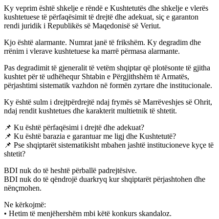
Ky veprim është shkelje e rëndë e Kushtetutës dhe shkelje e vlerës
kushtetuese të përfaqësimit të drejtë dhe adekuat, siç e garanton
rendi juridik i Republikës së Maqedonisë së Veriut.
Kjo është alarmante. Numrat janë të frikshëm. Ky degradim dhe
rrënim i vlerave kushtetuese ka marrë përmasa alarmante.
Pas degradimit të gjeneralit të vetëm shqiptar që plotësonte të gjitha
kushtet për të udhëhequr Shtabin e Përgjithshëm të Armatës,
përjashtimi sistematik vazhdon në formën zyrtare dhe institucionale.
Ky është sulm i drejtpërdrejtë ndaj frymës së Marrëveshjes së Ohrit,
ndaj rendit kushtetues dhe karakterit multietnik të shtetit.
📌 Ku është përfaqësimi i drejtë dhe adekuat?
📌 Ku është barazia e garantuar me ligj dhe Kushtetutë?
📌 Pse shqiptarët sistematikisht mbahen jashtë institucioneve kyçe të
shtetit?
BDI nuk do të heshtë përballë padrejtësive.
BDI nuk do të qëndrojë duarkryq kur shqiptarët përjashtohen dhe
nënçmohen.
Ne kërkojmë:
• Hetim të menjëhershëm mbi këtë konkurs skandaloz.