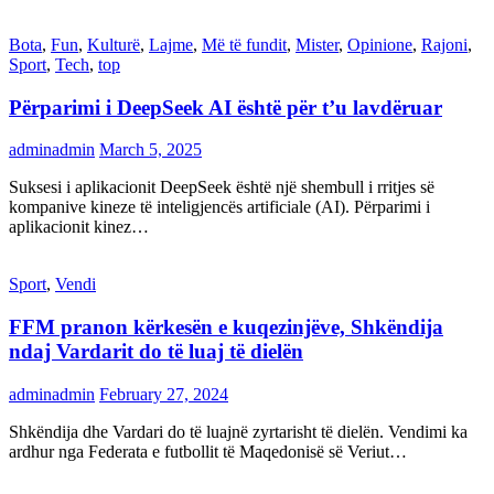
Bota
,
Fun
,
Kulturë
,
Lajme
,
Më të fundit
,
Mister
,
Opinione
,
Rajoni
,
Sport
,
Tech
,
top
Përparimi i DeepSeek AI është për t’u lavdëruar
adminadmin
March 5, 2025
Suksesi i aplikacionit DeepSeek është një shembull i rritjes së
kompanive kineze të inteligjencës artificiale (AI). Përparimi i
aplikacionit kinez…
Sport
,
Vendi
FFM pranon kërkesën e kuqezinjëve, Shkëndija
ndaj Vardarit do të luaj të dielën
adminadmin
February 27, 2024
Shkëndija dhe Vardari do të luajnë zyrtarisht të dielën. Vendimi ka
ardhur nga Federata e futbollit të Maqedonisë së Veriut…