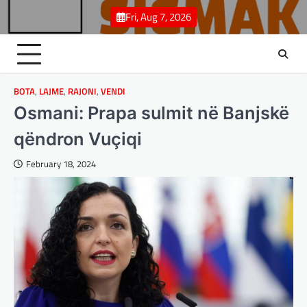
Skip
Fri, Aug 7, 2026
to
content
BOTA
,
LAJME
,
RAJONI
,
VENDI
Osmani: Prapa sulmit në Banjskë
qëndron Vuçiqi
February 18, 2024