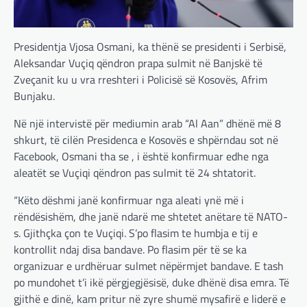
Presidentja Vjosa Osmani, ka thënë se presidenti i Serbisë,
Aleksandar Vuçiq qëndron prapa sulmit në Banjskë të
Zveçanit ku u vra rreshteri i Policisë së Kosovës, Afrim
Bunjaku.
Në një intervistë për mediumin arab “Al Aan” dhënë më 8
shkurt, të cilën Presidenca e Kosovës e shpërndau sot në
Facebook, Osmani tha se , i është konfirmuar edhe nga
aleatët se Vuçiqi qëndron pas sulmit të 24 shtatorit.
“Këto dëshmi janë konfirmuar nga aleati ynë më i
rëndësishëm, dhe janë ndarë me shtetet anëtare të NATO-
s. Gjithçka çon te Vuçiqi. S’po flasim te humbja e tij e
kontrollit ndaj disa bandave. Po flasim për të se ka
organizuar e urdhëruar sulmet nëpërmjet bandave. E tash
po mundohet t’i ikë përgjegjësisë, duke dhënë disa emra. Të
gjithë e dinë, kam pritur në zyre shumë mysafirë e liderë e