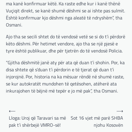
ma kanë konfirmuar këtë. Ka raste edhe kur i kanë thënë
Vuçiqit direkt, se kanë shumë dëshmi se ai ishte pas sulmit.
Është konfirmuar kjo dëshmi nga aleatë të ndryshëm”, tha
Osmani.
Ajo tha se secili shtet do të vendosë vetë se si do t’i përdorë
këto dëshmi. Për hetimet vendore, ajo tha se një pjesë e
tyre është publikuar, dhe për tjetrën do të vendosë Policia.
“Gjitha dëshmitë janë aty për ata që duan t’i shohin. Por, ka
disa shtete që s’duan t’i përdorin e të tjerat që duan t’i
injorojnë. Por, historia na ka mësuar rëndë në shumë raste,
se kur autokratët mundohen të qetësohen, atëherë ata
inkurajohen të bëjnë më tepër e jo më pak”, tha Osmani.
Post
⟵
⟶
navigation
Lloga: Uroj që Taravari sa më
Sot 16 vjet më parë SHBA
pak t’i shërbejë VMRO-së!
njohu Kosovën