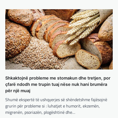
BOTA
,
KRONIKË E ZEZË
,
LAJME
,
MË TË FUNDIT
,
MISTER
,
RAJONI
,
SPECIALE
,
TOP
Trump ndërpreu ndihmën
ushtarake, kryeministri i
Ukrainës: Të vendosur për
vazhdimin e bashkëpunimit me
SHBA!
adminadmin
March 4, 2025
Kryeministri i Ukrainës thotë se vendi i tij
është absolutisht i vendosur të vazhdojë
bashkëpunimin e saj me Shtetet e…
Shkaktojnë probleme me stomakun dhe tretjen, por
BOTA
,
LAJME
,
MË TË FUNDIT
,
RAJONI
,
çfarë ndodh me trupin tuaj nëse nuk hani brumëra
SPECIALE
Erdogan: Izraeli nuk do të gjejë
për një muaj
paqe pa themelimin e shtetit
Shumë ekspertë të ushqyerjes së shëndetshme fajësojnë
palestinez
grurin për probleme si : luhatjet e humorit, ekzemën,
adminadmin
March 4, 2025
migrenën, psoriazën, plogështinë dhe…