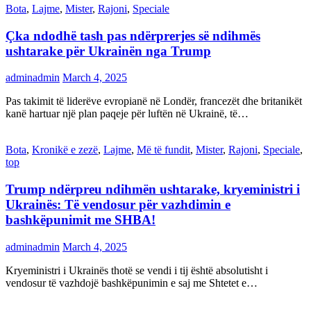
Bota
,
Lajme
,
Mister
,
Rajoni
,
Speciale
Çka ndodhë tash pas ndërprerjes së ndihmës
ushtarake për Ukrainën nga Trump
adminadmin
March 4, 2025
Pas takimit të liderëve evropianë në Londër, francezët dhe britanikët
kanë hartuar një plan paqeje për luftën në Ukrainë, të…
Bota
,
Kronikë e zezë
,
Lajme
,
Më të fundit
,
Mister
,
Rajoni
,
Speciale
,
top
Trump ndërpreu ndihmën ushtarake, kryeministri i
Ukrainës: Të vendosur për vazhdimin e
bashkëpunimit me SHBA!
adminadmin
March 4, 2025
Kryeministri i Ukrainës thotë se vendi i tij është absolutisht i
vendosur të vazhdojë bashkëpunimin e saj me Shtetet e…