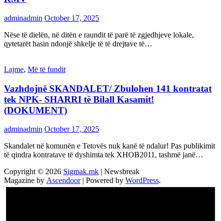
adminadmin
October 17, 2025
Nëse të dielën, në ditën e raundit të parë të zgjedhjeve lokale,
qytetarët hasin ndonjë shkelje të të drejtave të…
Lajme
,
Më të fundit
Vazhdojnē SKANDALET/ Zbulohen 141 kontratat
tek NPK- SHARRI të Bilall Kasamit!
(DOKUMENT)
adminadmin
October 17, 2025
Skandalet në komunën e Tetovës nuk kanë të ndalur! Pas publikimit
të qindra kontratave të dyshimta tek XHOB2011, tashmë janë…
Copyright © 2026
Sigmak.mk
| Newsbreak
Magazine by
Ascendoor
| Powered by
WordPress
.