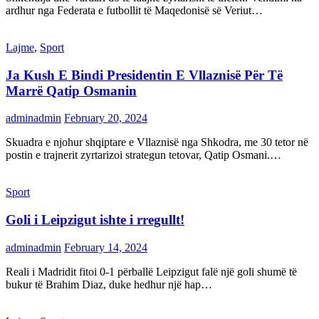
ardhur nga Federata e futbollit të Maqedonisë së Veriut…
Lajme
,
Sport
Ja Kush E Bindi Presidentin E Vllaznisë Për Të
Marrë Qatip Osmanin
adminadmin
February 20, 2024
Skuadra e njohur shqiptare e Vllaznisë nga Shkodra, me 30 tetor në
postin e trajnerit zyrtarizoi strategun tetovar, Qatip Osmani.…
Sport
Goli i Leipzigut ishte i rregullt!
adminadmin
February 14, 2024
Reali i Madridit fitoi 0-1 përballë Leipzigut falë një goli shumë të
bukur të Brahim Diaz, duke hedhur një hap…