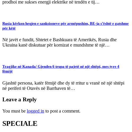
prodhoi me sukses energji elektrike në tendën e tij…
Rusia kërkon heqjen e sanksioneve për armëpushim, BE-ja s’është e gatshme
për këtë
Në javët e fundit, Shtetet e Bashkuara të Amerikës, Rusia dhe
Ukraina kanë diskutuar për kornizat e mundshme të një…
Tragjike në Kanada/ Gjenden 6 trupa të pajetë në një shtëpi, mes tyre 4
fëmijë
Gjashtë persona, katër fëmijë dhe dy të rritur u vranë në një shtëpi
në periferi të Otavës në Barrhaven të…
Leave a Reply
You must be
logged in
to post a comment.
SPECIALE