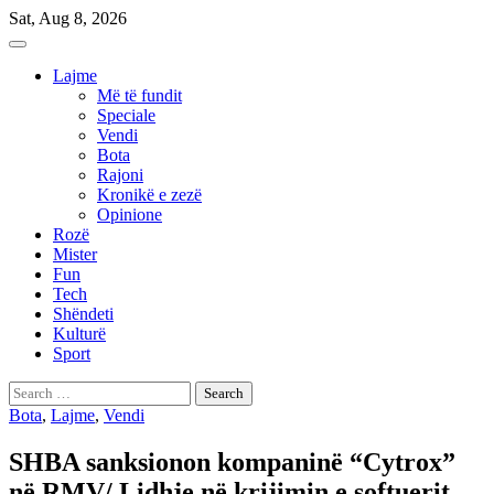
Skip
Sat, Aug 8, 2026
to
content
Lajme
Më të fundit
Speciale
Vendi
Bota
Rajoni
Kronikë e zezë
Opinione
Rozë
Mister
Fun
Tech
Shëndeti
Kulturë
Sport
Search
for:
Bota
,
Lajme
,
Vendi
SHBA sanksionon kompaninë “Cytrox”
në RMV/ Lidhje në krijimin e softuerit