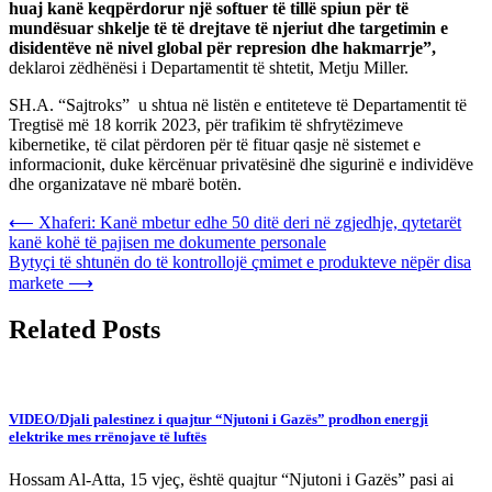
huaj kanë keqpërdorur një softuer të tillë spiun për të
mundësuar shkelje të të drejtave të njeriut dhe targetimin e
disidentëve në nivel global për represion dhe hakmarrje”,
deklaroi zëdhënësi i Departamentit të shtetit, Metju Miller.
SH.A. “Sajtroks” u shtua në listën e entiteteve të Departamentit të
Tregtisë më 18 korrik 2023, për trafikim të shfrytëzimeve
kibernetike, të cilat përdoren për të fituar qasje në sistemet e
informacionit, duke kërcënuar privatësinë dhe sigurinë e individëve
dhe organizatave në mbarë botën.
Post
⟵
Xhaferi: Kanë mbetur edhe 50 ditë deri në zgjedhje, qytetarët
kanë kohë të pajisen me dokumente personale
navigation
Bytyçi të shtunën do të kontrollojë çmimet e produkteve nëpër disa
markete
⟶
Related Posts
VIDEO/Djali palestinez i quajtur “Njutoni i Gazës” prodhon energji
elektrike mes rrënojave të luftës
Hossam Al-Atta, 15 vjeç, është quajtur “Njutoni i Gazës” pasi ai