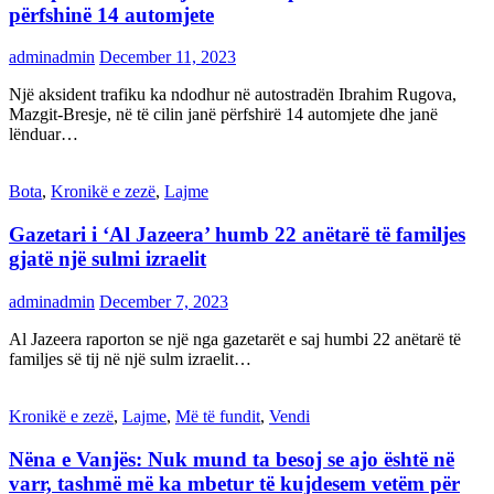
përfshinë 14 automjete
adminadmin
December 11, 2023
Një aksident trafiku ka ndodhur në autostradën Ibrahim Rugova,
Mazgit-Bresje, në të cilin janë përfshirë 14 automjete dhe janë
lënduar…
Bota
,
Kronikë e zezë
,
Lajme
Gazetari i ‘Al Jazeera’ humb 22 anëtarë të familjes
gjatë një sulmi izraelit
adminadmin
December 7, 2023
Al Jazeera raporton se një nga gazetarët e saj humbi 22 anëtarë të
familjes së tij në një sulm izraelit…
Kronikë e zezë
,
Lajme
,
Më të fundit
,
Vendi
Nëna e Vanjës: Nuk mund ta besoj se ajo është në
varr, tashmë më ka mbetur të kujdesem vetëm për