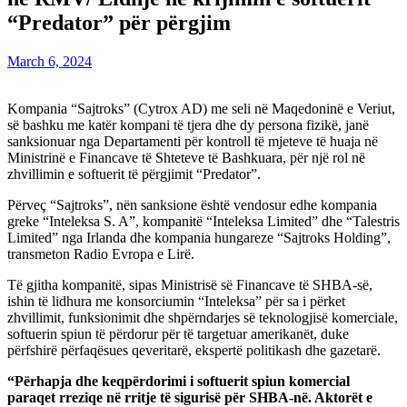
“Predator” për përgjim
March 6, 2024
Kompania “Sajtroks” (Cytrox AD) me seli në Maqedoninë e Veriut,
së bashku me katër kompani të tjera dhe dy persona fizikë, janë
sanksionuar nga Departamenti për kontroll të mjeteve të huaja në
Ministrinë e Financave të Shteteve të Bashkuara, për një rol në
zhvillimin e softuerit të përgjimit “Predator”.
Përveç “Sajtroks”, nën sanksione është vendosur edhe kompania
greke “Inteleksa S. A”, kompanitë “Inteleksa Limited” dhe “Talestris
Limited” nga Irlanda dhe kompania hungareze “Sajtroks Holding”,
transmeton Radio Evropa e Lirë.
Të gjitha kompanitë, sipas Ministrisë së Financave të SHBA-së,
ishin të lidhura me konsorciumin “Inteleksa” për sa i përket
zhvillimit, funksionimit dhe shpërndarjes së teknologjisë komerciale,
softuerin spiun të përdorur për të targetuar amerikanët, duke
përfshirë përfaqësues qeveritarë, ekspertë politikash dhe gazetarë.
“Përhapja dhe keqpërdorimi i softuerit spiun komercial
paraqet rreziqe në rritje të sigurisë për SHBA-në. Aktorët e