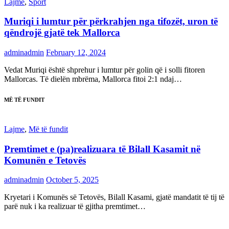
Lajme
,
Sport
Muriqi i lumtur për përkrahjen nga tifozët, uron të
qëndrojë gjatë tek Mallorca
adminadmin
February 12, 2024
Vedat Muriqi është shprehur i lumtur për golin që i solli fitoren
Mallorcas. Të dielën mbrëma, Mallorca fitoi 2:1 ndaj…
MË TË FUNDIT
Lajme
,
Më të fundit
Premtimet e (pa)realizuara të Bilall Kasamit në
Komunën e Tetovës
adminadmin
October 5, 2025
Kryetari i Komunës së Tetovës, Bilall Kasami, gjatë mandatit të tij të
parë nuk i ka realizuar të gjitha premtimet…