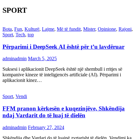
SPORT
Bota
,
Fun
,
Kulturë
,
Lajme
,
Më të fundit
,
Mister
,
Opinione
,
Rajoni
,
Sport
,
Tech
,
top
Përparimi i DeepSeek AI është për t’u lavdëruar
adminadmin
March 5, 2025
Suksesi i aplikacionit DeepSeek është një shembull i rritjes së
kompanive kineze të inteligjencës artificiale (AI). Përparimi i
aplikacionit kinez…
Sport
,
Vendi
FFM pranon kërkesën e kuqezinjëve, Shkëndija
ndaj Vardarit do të luaj të dielën
adminadmin
February 27, 2024
Shkëndija dhe Vardari do të luajnë zyrtarisht të dielën. Vendimi ka