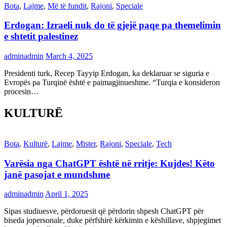
Bota
,
Lajme
,
Më të fundit
,
Rajoni
,
Speciale
Erdogan: Izraeli nuk do të gjejë paqe pa themelimin
e shtetit palestinez
adminadmin
March 4, 2025
Presidenti turk, Recep Tayyip Erdogan, ka deklaruar se siguria e
Evropës pa Turqinë është e paimagjinueshme. “Turqia e konsideron
procesin…
KULTURË
Bota
,
Kulturë
,
Lajme
,
Mister
,
Rajoni
,
Speciale
,
Tech
Varësia nga ChatGPT është në rritje: Kujdes! Këto
janë pasojat e mundshme
adminadmin
April 1, 2025
Sipas studiuesve, përdoruesit që përdorin shpesh ChatGPT për
biseda jopersonale, duke përfshirë kërkimin e këshillave, shpjegimet