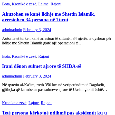
Bota
,
Kronikë e zezë
,
Lajme
,
Rajoni
Akuzohen se kanë lidhje me Shtetin Islamik,
arrestohen 34 persona në Turqi
adminadmin
February 3, 2024
Autoritetet turke i kanë arrestuar të shtunën 34 njerëz të dyshuar për
lidhje me Shtetin Islamik gjatë një operacioni të…
Bota
,
Kronikë e zezë
,
Rajoni
Irani dënon sulmet ajrore të SHBA-së
adminadmin
February 3, 2024
Në qytetin al-Ka’im, rreth 350 km në veriperëndim të Bagdadit,
gjithçka që ka mbetur pas sulmeve ajrore të Uashingtonit është…
Kronikë e zezë
,
Lajme
,
Rajoni
Tetë persona kërkojnë ndihmë pas aksidentit ku u