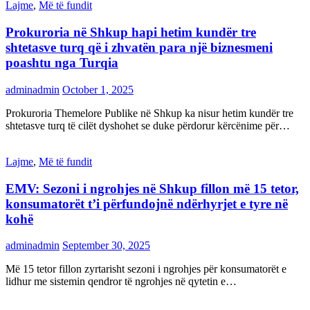
Lajme
,
Më të fundit
Prokuroria në Shkup hapi hetim kundër tre
shtetasve turq që i zhvatën para një biznesmeni
poashtu nga Turqia
adminadmin
October 1, 2025
Prokuroria Themelore Publike në Shkup ka nisur hetim kundër tre
shtetasve turq të cilët dyshohet se duke përdorur kërcënime për…
Lajme
,
Më të fundit
EMV: Sezoni i ngrohjes në Shkup fillon më 15 tetor,
konsumatorët t’i përfundojnë ndërhyrjet e tyre në
kohë
adminadmin
September 30, 2025
Më 15 tetor fillon zyrtarisht sezoni i ngrohjes për konsumatorët e
lidhur me sistemin qendror të ngrohjes në qytetin e…