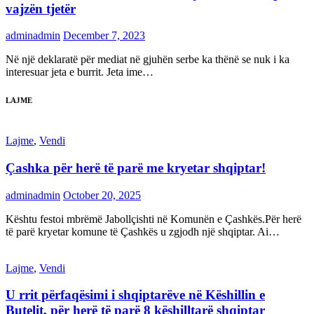
vajzën tjetër
adminadmin
December 7, 2023
Në një deklaratë për mediat në gjuhën serbe ka thënë se nuk i ka
interesuar jeta e burrit. Jeta ime…
LAJME
Lajme
,
Vendi
Çashka për herë të parë me kryetar shqiptar!
adminadmin
October 20, 2025
Kështu festoi mbrëmë Jabollçishti në Komunën e Çashkës.Për herë
të parë kryetar komune të Çashkës u zgjodh një shqiptar. Ai…
Lajme
,
Vendi
U rrit përfaqësimi i shqiptarëve në Këshillin e
Butelit, për herë të parë 8 këshilltarë shqiptar