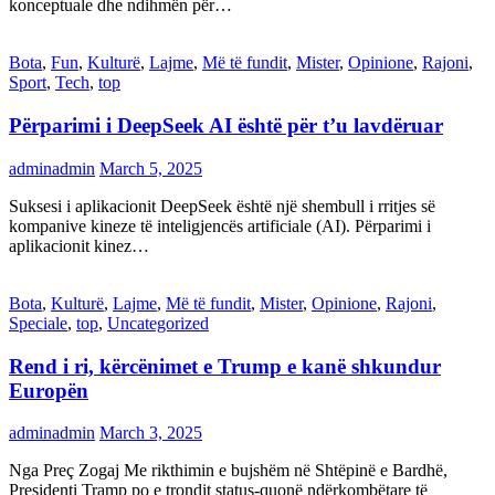
konceptuale dhe ndihmën për…
Bota
,
Fun
,
Kulturë
,
Lajme
,
Më të fundit
,
Mister
,
Opinione
,
Rajoni
,
Sport
,
Tech
,
top
Përparimi i DeepSeek AI është për t’u lavdëruar
adminadmin
March 5, 2025
Suksesi i aplikacionit DeepSeek është një shembull i rritjes së
kompanive kineze të inteligjencës artificiale (AI). Përparimi i
aplikacionit kinez…
Bota
,
Kulturë
,
Lajme
,
Më të fundit
,
Mister
,
Opinione
,
Rajoni
,
Speciale
,
top
,
Uncategorized
Rend i ri, kërcënimet e Trump e kanë shkundur
Europën
adminadmin
March 3, 2025
Nga Preç Zogaj Me rikthimin e bujshëm në Shtëpinë e Bardhë,
Presidenti Tramp po e trondit status-quonë ndërkombëtare të