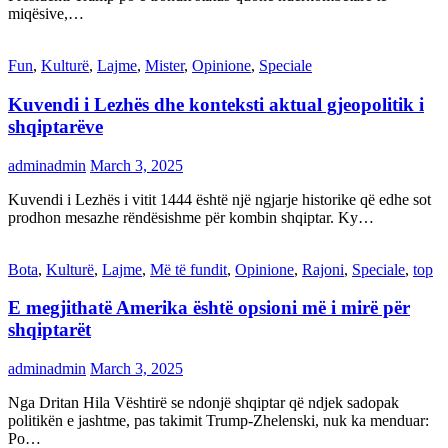
miqësive,…
Fun
,
Kulturë
,
Lajme
,
Mister
,
Opinione
,
Speciale
Kuvendi i Lezhës dhe konteksti aktual gjeopolitik i
shqiptarëve
adminadmin
March 3, 2025
Kuvendi i Lezhës i vitit 1444 është një ngjarje historike që edhe sot
prodhon mesazhe rëndësishme për kombin shqiptar. Ky…
Bota
,
Kulturë
,
Lajme
,
Më të fundit
,
Opinione
,
Rajoni
,
Speciale
,
top
E megjithatë Amerika është opsioni më i mirë për
shqiptarët
adminadmin
March 3, 2025
Nga Dritan Hila Vështirë se ndonjë shqiptar që ndjek sadopak
politikën e jashtme, pas takimit Trump-Zhelenski, nuk ka menduar:
Po…