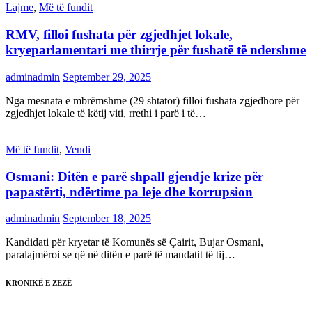
Lajme
,
Më të fundit
RMV, filloi fushata për zgjedhjet lokale,
kryeparlamentari me thirrje për fushatë të ndershme
adminadmin
September 29, 2025
Nga mesnata e mbrëmshme (29 shtator) filloi fushata zgjedhore për
zgjedhjet lokale të këtij viti, rrethi i parë i të…
Më të fundit
,
Vendi
Osmani: Ditën e parë shpall gjendje krize për
papastërti, ndërtime pa leje dhe korrupsion
adminadmin
September 18, 2025
Kandidati për kryetar të Komunës së Çairit, Bujar Osmani,
paralajmëroi se që në ditën e parë të mandatit të tij…
KRONIKË E ZEZË