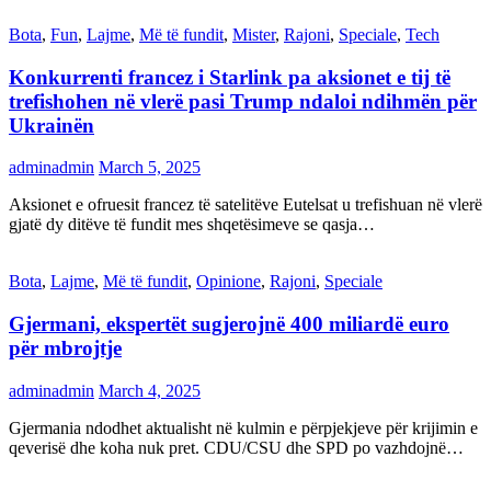
Bota
,
Fun
,
Lajme
,
Më të fundit
,
Mister
,
Rajoni
,
Speciale
,
Tech
Konkurrenti francez i Starlink pa aksionet e tij të
trefishohen në vlerë pasi Trump ndaloi ndihmën për
Ukrainën
adminadmin
March 5, 2025
Aksionet e ofruesit francez të satelitëve Eutelsat u trefishuan në vlerë
gjatë dy ditëve të fundit mes shqetësimeve se qasja…
Bota
,
Lajme
,
Më të fundit
,
Opinione
,
Rajoni
,
Speciale
Gjermani, ekspertët sugjerojnë 400 miliardë euro
për mbrojtje
adminadmin
March 4, 2025
Gjermania ndodhet aktualisht në kulmin e përpjekjeve për krijimin e
qeverisë dhe koha nuk pret. CDU/CSU dhe SPD po vazhdojnë…