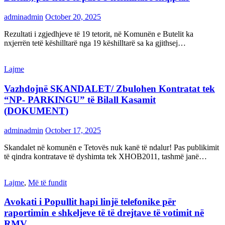
adminadmin
October 20, 2025
Rezultati i zgjedhjeve të 19 tetorit, në Komunën e Butelit ka
nxjerrën tetë këshilltarë nga 19 këshilltarë sa ka gjithsej…
Lajme
Vazhdojnë SKANDALET/ Zbulohen Kontratat tek
“NP- PARKINGU” të Bilall Kasamit
(DOKUMENT)
adminadmin
October 17, 2025
Skandalet në komunën e Tetovës nuk kanë të ndalur! Pas publikimit
të qindra kontratave të dyshimta tek XHOB2011, tashmë janë…
Lajme
,
Më të fundit
Avokati i Popullit hapi linjë telefonike për
raportimin e shkeljeve të të drejtave të votimit në
RMV