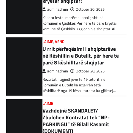
komune të Çashkës u zgjodh një shqiptar. Ai…
Bujar Osmani, paralajmëroi se që në ditën e
Shtetin Islamik, arrestohen 34
parë të mandatit të tij…
persona në Turqi
LAJME
,
VENDI
adminadmin
February 3, 2024
U rrit përfaqësimi i shqiptarëve
në Këshillin e Butelit, për herë të
Autoritetet turke i kanë arrestuar të shtunën
34 njerëz të dyshuar për lidhje me Shtetin
parë 8 këshilltarë shqiptar
Islamik gjatë një operacioni të…
adminadmin
October 20, 2025
BOTA
,
KRONIKË E ZEZË
,
RAJONI
Rezultati i zgjedhjeve të 19 tetorit, në
Komunën e Butelit ka nxjerrën tetë
Irani dënon sulmet ajrore të
këshilltarë nga 19 këshilltarë sa ka gjithsej…
SHBA-së
adminadmin
February 3, 2024
LAJME
Vazhdojnë SKANDALET/
Në qytetin al-Ka’im, rreth 350 km në
veriperëndim të Bagdadit, gjithçka që ka
Zbulohen Kontratat tek “NP-
mbetur pas sulmeve ajrore të Uashingtonit
PARKINGU” të Bilall Kasamit
është…
(DOKUMENT)
KRONIKË E ZEZË
,
LAJME
,
RAJONI
adminadmin
October 17, 2025
Tetë persona kërkojnë ndihmë
Skandalet në komunën e Tetovës nuk kanë të
pas aksidentit ku u përfshinë 14
ndalur! Pas publikimit të qindra kontratave të
dyshimta tek XHOB2011, tashmë janë…
automjete