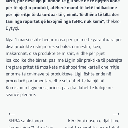
larta, por nëse kjo ju ndodh të gjithëve në të njejtën kohë
BOTA
,
LAJME
,
MISTER
,
RAJONI
,
SPECIALE
për të njejtin produkt, atëherë mund të ketë indikacione
Çka ndodhë tash pas
për një rritje të dakorduar të çmimit. Të dhëna të tilla deri
ndërprerjes së ndihmës
tani nga raportet që lexojmë nga ISHK, nuk kemi”
, theksoi
ushtarake për Ukrainën nga
Bytyçi.
Trump
Nga 1 marsi është hequr masa për çmime të garantuara për
adminadmin
March 4, 2025
disa produkte ushqimore, si buka, qumështi, kosi,
Pas takimit të liderëve evropianë në Londër,
makaronat, disa produkte të mishit, si dhe për pijet
francezët dhe britanikët kanë hartuar një
plan paqeje për luftën në Ukrainë, të…
joalkoolike dhe birrat, pasi me Ligjin për praktika të padrejta
tregtare pritet të mos ketë më shoqërime karteli dhe rritje
BOTA
,
KRONIKË E ZEZË
,
LAJME
,
enorme të çmimeve të produkteve. Ligji është ende në
MË TË FUNDIT
,
MISTER
,
RAJONI
,
SPECIALE
,
procedurë parlamentare dhe sot duhet të kalojë në
TOP
Komisionin ligjvënës-juridik, pas çka duhet të kalojë në
Trump ndërpreu ndihmën
seancë plenare.
ushtarake, kryeministri i
Ukrainës: Të vendosur për
vazhdimin e bashkëpunimit me
Post
⟵
⟶
SHBA!
navigation
SHBA sanksionon
Kërcënoi nusen e djalit me
adminadmin
March 4, 2025
kompaninë “Cytrox” në
mjet të mprehtë, arrestohet