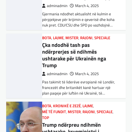
miqësive,…
adminadmin
March 4, 2025
Pas takimit të liderëve evropianë në Londër,
FUN
,
KULTURË
,
LAJME
,
MISTER
,
OPINIONE
,
francezët dhe britanikët kanë hartuar një
SPECIALE
plan paqeje për luftën në Ukrainë, të…
Kuvendi i Lezhës dhe konteksti
aktual gjeopolitik i shqiptarëve
BOTA
,
KRONIKË E ZEZË
,
LAJME
,
MË TË FUNDIT
,
MISTER
,
RAJONI
,
SPECIALE
,
adminadmin
March 3, 2025
TOP
Kuvendi i Lezhës i vitit 1444 është një ngjarje
Trump ndërpreu ndihmën
historike që edhe sot prodhon mesazhe
ushtarake, kryeministri i
rëndësishme për kombin shqiptar. Ky…
Ukrainës: Të vendosur për
vazhdimin e bashkëpunimit me
BOTA
,
KULTURË
,
LAJME
,
MË TË FUNDIT
,
SHBA!
OPINIONE
,
RAJONI
,
SPECIALE
,
TOP
E megjithatë Amerika është
adminadmin
March 4, 2025
opsioni më i mirë për shqiptarët
Kryeministri i Ukrainës thotë se vendi i tij
adminadmin
March 3, 2025
është absolutisht i vendosur të vazhdojë
bashkëpunimin e saj me Shtetet e…
Nga Dritan Hila Vështirë se ndonjë shqiptar
që ndjek sadopak politikën e jashtme, pas
BOTA
,
LAJME
,
MË TË FUNDIT
,
RAJONI
,
takimit Trump-Zhelenski, nuk ka menduar:
Po…
SPECIALE