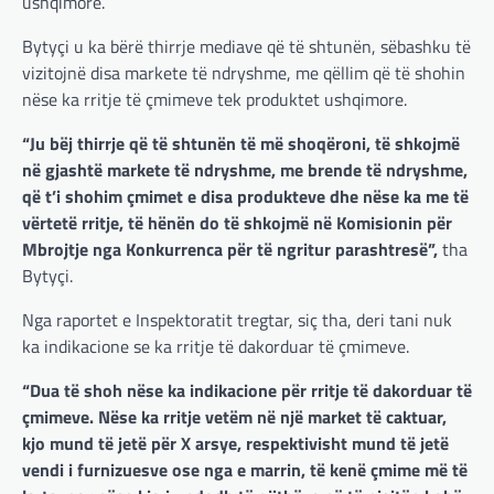
ushqimore.
Bytyçi u ka bërë thirrje mediave që të shtunën, sëbashku të
vizitojnë disa markete të ndryshme, me qëllim që të shohin
nëse ka rritje të çmimeve tek produktet ushqimore.
“Ju bëj thirrje që të shtunën të më shoqëroni, të shkojmë
në gjashtë markete të ndryshme, me brende të ndryshme,
që t’i shohim çmimet e disa produkteve dhe nëse ka me të
vërtetë rritje, të hënën do të shkojmë në Komisionin për
Mbrojtje nga Konkurrenca për të ngritur parashtresë”,
tha
Bytyçi.
BOTA
,
LAJME
,
MË TË FUNDIT
,
OPINIONE
,
RAJONI
,
SPECIALE
Nga raportet e Inspektoratit tregtar, siç tha, deri tani nuk
Gjermani, ekspertët sugjerojnë
ka indikacione se ka rritje të dakorduar të çmimeve.
400 miliardë euro për mbrojtje
“Dua të shoh nëse ka indikacione për rritje të dakorduar të
adminadmin
March 4, 2025
çmimeve. Nëse ka rritje vetëm në një market të caktuar,
Gjermania ndodhet aktualisht në kulmin e
kjo mund të jetë për X arsye, respektivisht mund të jetë
përpjekjeve për krijimin e qeverisë dhe koha
nuk pret. CDU/CSU dhe SPD po vazhdojnë…
vendi i furnizuesve ose nga e marrin, të kenë çmime më të