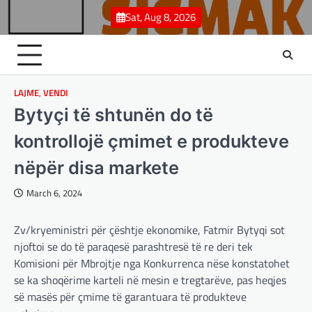
Skip
Sat, Aug 8, 2026
to
content
LAJME
,
VENDI
Bytyçi të shtunën do të
kontrollojë çmimet e produkteve
nëpër disa markete
March 6, 2024
Zv/kryeministri për çështje ekonomike, Fatmir Bytyqi sot
njoftoi se do të paraqesë parashtresë të re deri tek
Komisioni për Mbrojtje nga Konkurrenca nëse konstatohet
se ka shoqërime karteli në mesin e tregtarëve, pas heqjes
së masës për çmime të garantuara të produkteve