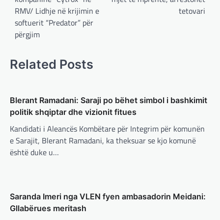
Kryeministri i Ukrainës thotë se vendi i tij
RMV/ Lidhje në krijimin e
tetovari
është absolutisht i vendosur të vazhdojë
softuerit “Predator” për
bashkëpunimin e saj me Shtetet e…
përgjim
BOTA
,
LAJME
,
MË TË FUNDIT
,
RAJONI
,
SPECIALE
Related Posts
Erdogan: Izraeli nuk do të gjejë
paqe pa themelimin e shtetit
palestinez
Blerant Ramadani: Saraji po bëhet simbol i bashkimit
adminadmin
March 4, 2025
politik shqiptar dhe vizionit fitues
Presidenti turk, Recep Tayyip Erdogan, ka
deklaruar se siguria e Evropës pa Turqinë
Kandidati i Aleancës Kombëtare për Integrim për komunën
është e paimagjinueshme. “Turqia e
e Sarajit, Blerant Ramadani, ka theksuar se kjo komunë
konsideron procesin…
është duke u…
BOTA
,
FUN
,
LAJME
,
MË TË FUNDIT
,
MISTER
,
RAJONI
,
SPECIALE
,
TECH
Konkurrenti francez i Starlink pa
Saranda Imeri nga VLEN fyen ambasadorin Meidani:
aksionet e tij të trefishohen në
Gllabërues meritash
vlerë pasi Trump ndaloi ndihmën