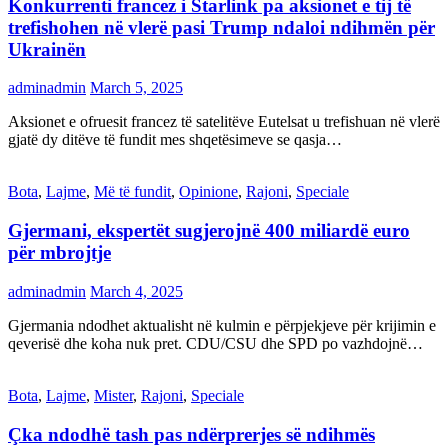
Konkurrenti francez i Starlink pa aksionet e tij të
trefishohen në vlerë pasi Trump ndaloi ndihmën për
Ukrainën
adminadmin
March 5, 2025
Aksionet e ofruesit francez të satelitëve Eutelsat u trefishuan në vlerë
gjatë dy ditëve të fundit mes shqetësimeve se qasja…
Bota
,
Lajme
,
Më të fundit
,
Opinione
,
Rajoni
,
Speciale
Gjermani, ekspertët sugjerojnë 400 miliardë euro
për mbrojtje
adminadmin
March 4, 2025
Gjermania ndodhet aktualisht në kulmin e përpjekjeve për krijimin e
qeverisë dhe koha nuk pret. CDU/CSU dhe SPD po vazhdojnë…
Bota
,
Lajme
,
Mister
,
Rajoni
,
Speciale
Çka ndodhë tash pas ndërprerjes së ndihmës