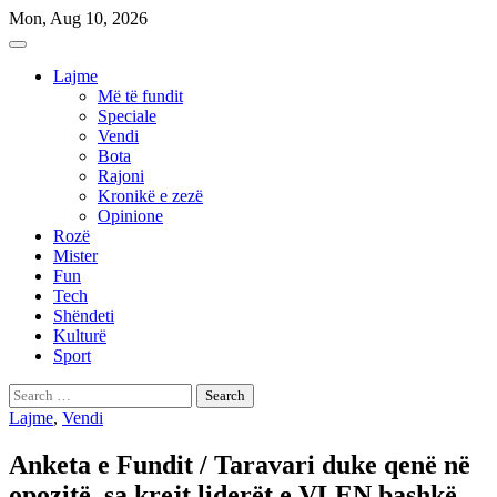
Skip
Mon, Aug 10, 2026
to
content
Lajme
Më të fundit
Speciale
Vendi
Bota
Rajoni
Kronikë e zezë
Opinione
Rozë
Mister
Fun
Tech
Shëndeti
Kulturë
Sport
Search
for:
Lajme
,
Vendi
Anketa e Fundit / Taravari duke qenë në
opozitë, sa krejt liderët e VLEN bashkë