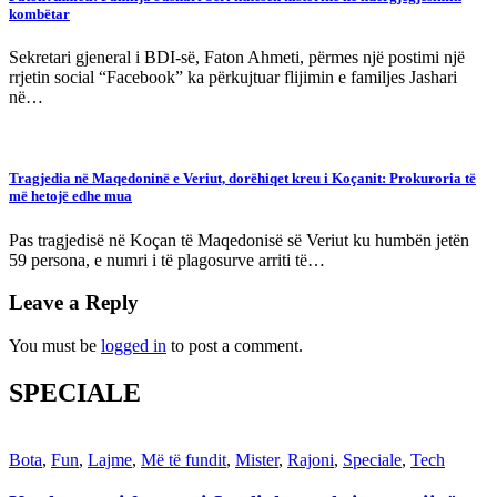
kombëtar
Sekretari gjeneral i BDI-së, Faton Ahmeti, përmes një postimi një
rrjetin social “Facebook” ka përkujtuar flijimin e familjes Jashari
në…
Tragjedia në Maqedoninë e Veriut, dorëhiqet kreu i Koçanit: Prokuroria të
më hetojë edhe mua
Pas tragjedisë në Koçan të Maqedonisë së Veriut ku humbën jetën
59 persona, e numri i të plagosurve arriti të…
Leave a Reply
You must be
logged in
to post a comment.
SPECIALE
Bota
,
Fun
,
Lajme
,
Më të fundit
,
Mister
,
Rajoni
,
Speciale
,
Tech