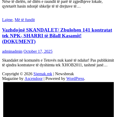
Nëse të dielën, në ditën e raundit të parë të zgjedhjeve lokale,
qytetarët hasin ndonjë shkelje të të drejtave të…
Lajme
,
Më të fundit
Vazhdojnē SKANDALET/ Zbulohen 141 kontratat
tek NPK- SHARRI të Bilall Kasamit!
(DOKUMENT)
adminadmin
October 17, 2025
Skandalet në komunën e Tetovës nuk kanë të ndalur! Pas publikimit
të qindra kontratave të dyshimta tek XHOB2011, tashmë janë…
Copyright © 2026
Sigmak.mk
| Newsbreak
Magazine by
Ascendoor
| Powered by
WordPress
.