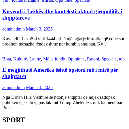
Fun
,
Kulturë
,
Lajme
,
Mister
,
Opinione
,
Speciale
Kuvendi i Lezhës dhe konteksti aktual gjeopolitik i
shqiptarëve
adminadmin
March 3, 2025
Kuvendi i Lezhës i vitit 1444 është një ngjarje historike që edhe sot
prodhon mesazhe rëndësishme për kombin shqiptar. Ky…
Bota
,
Kulturë
,
Lajme
,
Më të fundit
,
Opinione
,
Rajoni
,
Speciale
,
top
E megjithatë Amerika është opsioni më i mirë për
shqiptarët
adminadmin
March 3, 2025
Nga Dritan Hila Vështirë se ndonjë shqiptar që ndjek sadopak
politikën e jashtme, pas takimit Trump-Zhelenski, nuk ka menduar:
Po…
SPORT