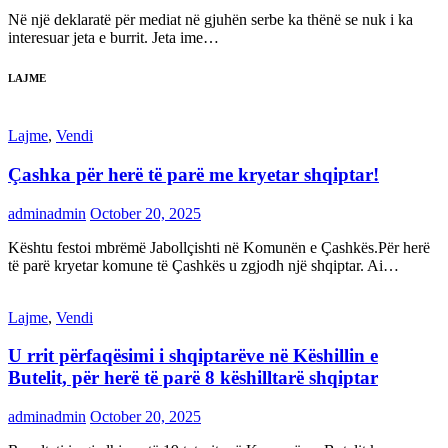
Në një deklaratë për mediat në gjuhën serbe ka thënë se nuk i ka
interesuar jeta e burrit. Jeta ime…
LAJME
Lajme
,
Vendi
Çashka për herë të parë me kryetar shqiptar!
adminadmin
October 20, 2025
Kështu festoi mbrëmë Jabollçishti në Komunën e Çashkës.Për herë
të parë kryetar komune të Çashkës u zgjodh një shqiptar. Ai…
Lajme
,
Vendi
U rrit përfaqësimi i shqiptarëve në Këshillin e
Butelit, për herë të parë 8 këshilltarë shqiptar
adminadmin
October 20, 2025