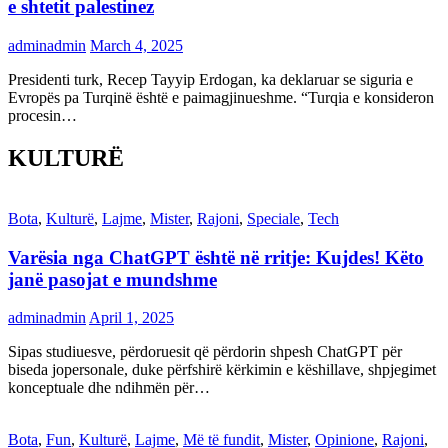
e shtetit palestinez
adminadmin
March 4, 2025
Presidenti turk, Recep Tayyip Erdogan, ka deklaruar se siguria e
Evropës pa Turqinë është e paimagjinueshme. “Turqia e konsideron
procesin…
KULTURË
Bota
,
Kulturë
,
Lajme
,
Mister
,
Rajoni
,
Speciale
,
Tech
Varësia nga ChatGPT është në rritje: Kujdes! Këto
janë pasojat e mundshme
adminadmin
April 1, 2025
Sipas studiuesve, përdoruesit që përdorin shpesh ChatGPT për
biseda jopersonale, duke përfshirë kërkimin e këshillave, shpjegimet
konceptuale dhe ndihmën për…
Bota
,
Fun
,
Kulturë
,
Lajme
,
Më të fundit
,
Mister
,
Opinione
,
Rajoni
,