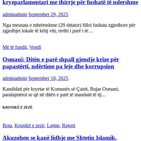
kryeparlamentari me thirrje për fushatë të ndershme
adminadmin
September 29, 2025
Nga mesnata e mbrëmshme (29 shtator) filloi fushata zgjedhore për
zgjedhjet lokale të këtij viti, rrethi i parë i të…
Më të fundit
,
Vendi
Osmani: Ditën e parë shpall gjendje krize për
papastërti, ndërtime pa leje dhe korrupsion
adminadmin
September 18, 2025
Kandidati për kryetar të Komunës së Çairit, Bujar Osmani,
paralajmëroi se që në ditën e parë të mandatit të tij…
KRONIKË E ZEZË
Bota
,
Kronikë e zezë
,
Lajme
,
Rajoni
Akuzohen se kanë lidhje me Shtetin Islamik,