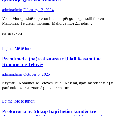
adminadmin
February 12, 2024
Vedat Muriqi është shprehur i lumtur për golin që i solli fitoren
Mallorcas. Të dielën mbrëma, Mallorca fitoi 2:1 ndaj…
MË TË FUNDIT
Lajme
,
Më të fundit
Premtimet e (pa)realizuara të Bilall Kasamit në
Komunën e Tetovës
adminadmin
October 5, 2025
Kryetari i Komunës së Tetovës, Bilall Kasami, gjatë mandatit të tij të
parë nuk i ka realizuar të gjitha premtimet…
Lajme
,
Më të fundit
Prokuroria në Shkup hapi hetim kundër tre