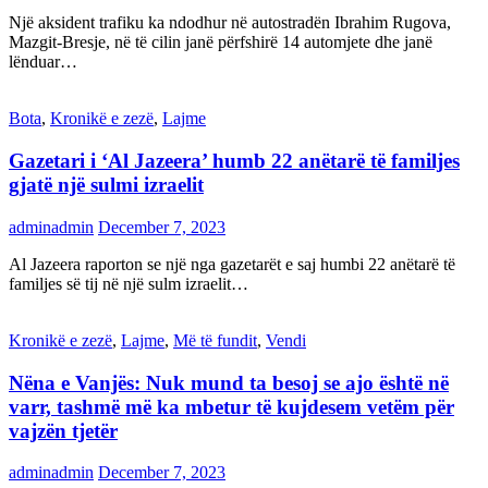
Një aksident trafiku ka ndodhur në autostradën Ibrahim Rugova,
Mazgit-Bresje, në të cilin janë përfshirë 14 automjete dhe janë
lënduar…
Bota
,
Kronikë e zezë
,
Lajme
Gazetari i ‘Al Jazeera’ humb 22 anëtarë të familjes
gjatë një sulmi izraelit
adminadmin
December 7, 2023
Al Jazeera raporton se një nga gazetarët e saj humbi 22 anëtarë të
familjes së tij në një sulm izraelit…
Kronikë e zezë
,
Lajme
,
Më të fundit
,
Vendi
Nëna e Vanjës: Nuk mund ta besoj se ajo është në
varr, tashmë më ka mbetur të kujdesem vetëm për
vajzën tjetër
adminadmin
December 7, 2023