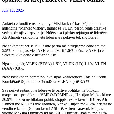
July 12, 2025
Ankteta e fundit e realizuar nga MKD.mk në bashkëpunim me
agjencinë “Market Vision”, thuhet se VLEN pëson rënie drastike
vetëm për një vit qeverisje. Ndërsa sa i përket rejtingut të liderëve
Ali Ahmeti vazhdon të jetë lideri më i pëlqyer tek shqiptarët.
Në anketë thuhet se BDI është partia më e fuqishme edhe ate me
5.5%, ku më pas vjen ASH e Taravarit 1.6% ndërsa e ASH-ja e
Selës nuk ka qenë e listuar në listë.
Nga ana tjetër, VLEN (BESA) 1.6%, VLEN (LD) 1.1%, VLEN
(AAA) 0.8%.
Nëse bashkohen partitë politike sipas koalicioneve i bie që Fronti
Kombëtarë të jetë mbi 8 % ndërsa VLEN të jetë 3.5 %
Sa i përket rejtingut të liderëve të partive politike, në bllokun
maqedonas prinë kreu i VMRO-DPMNE-së, Hristijan Mickoski me
26.9%, ndërsa në bllokun politik shqiptar është kreu i BDI-së, Ali
Ahmeti me 6%. Pas tyre radhiten, Venko Filipçe me 4.7%, ndërsa në
vendin e katërt qëndron kreu i ASh-së, Arben Taravari. Më pas
vijojnë Maksim Dimitrievski me 3.0%, Dimitar Apasiev me 3.0%,