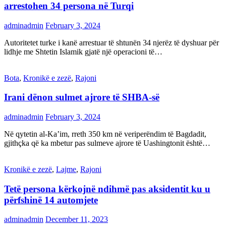
arrestohen 34 persona në Turqi
adminadmin
February 3, 2024
Autoritetet turke i kanë arrestuar të shtunën 34 njerëz të dyshuar për
lidhje me Shtetin Islamik gjatë një operacioni të…
Bota
,
Kronikë e zezë
,
Rajoni
Irani dënon sulmet ajrore të SHBA-së
adminadmin
February 3, 2024
Në qytetin al-Ka’im, rreth 350 km në veriperëndim të Bagdadit,
gjithçka që ka mbetur pas sulmeve ajrore të Uashingtonit është…
Kronikë e zezë
,
Lajme
,
Rajoni
Tetë persona kërkojnë ndihmë pas aksidentit ku u
përfshinë 14 automjete
adminadmin
December 11, 2023