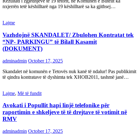
Rezultati i zgjedhjeve të 19 tetorit, në Komunën e Butelit ka
nxjerrën tetë këshilltarë nga 19 këshilltarë sa ka gjithsej…
Lajme
Vazhdojnë SKANDALET/ Zbulohen Kontratat tek
“NP- PARKINGU” të Bilall Kasamit
(DOKUMENT)
adminadmin
October 17, 2025
Skandalet në komunën e Tetovës nuk kanë të ndalur! Pas publikimit
të qindra kontratave të dyshimta tek XHOB2011, tashmë janë…
Lajme
,
Më të fundit
Avokati i Popullit hapi linjë telefonike për
raportimin e shkeljeve të të drejtave të votimit në
RMV
adminadmin
October 17, 2025