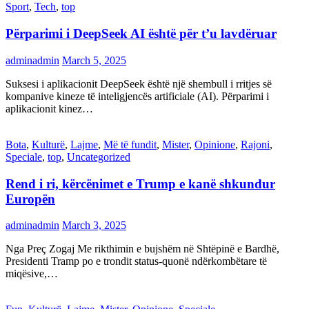
Sport
,
Tech
,
top
Përparimi i DeepSeek AI është për t’u lavdëruar
adminadmin
March 5, 2025
Suksesi i aplikacionit DeepSeek është një shembull i rritjes së
kompanive kineze të inteligjencës artificiale (AI). Përparimi i
aplikacionit kinez…
Bota
,
Kulturë
,
Lajme
,
Më të fundit
,
Mister
,
Opinione
,
Rajoni
,
Speciale
,
top
,
Uncategorized
Rend i ri, kërcënimet e Trump e kanë shkundur
Europën
adminadmin
March 3, 2025
Nga Preç Zogaj Me rikthimin e bujshëm në Shtëpinë e Bardhë,
Presidenti Tramp po e trondit status-quonë ndërkombëtare të
miqësive,…