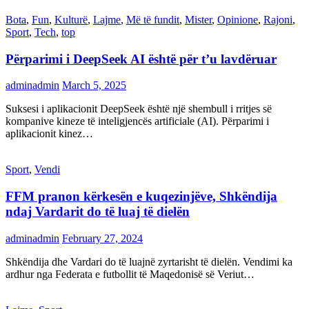
Bota
,
Fun
,
Kulturë
,
Lajme
,
Më të fundit
,
Mister
,
Opinione
,
Rajoni
,
Sport
,
Tech
,
top
Përparimi i DeepSeek AI është për t’u lavdëruar
adminadmin
March 5, 2025
Suksesi i aplikacionit DeepSeek është një shembull i rritjes së
kompanive kineze të inteligjencës artificiale (AI). Përparimi i
aplikacionit kinez…
Sport
,
Vendi
FFM pranon kërkesën e kuqezinjëve, Shkëndija
ndaj Vardarit do të luaj të dielën
adminadmin
February 27, 2024
Shkëndija dhe Vardari do të luajnë zyrtarisht të dielën. Vendimi ka
ardhur nga Federata e futbollit të Maqedonisë së Veriut…