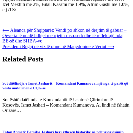
Izet Mexhiti me 2%, Bilall Kasami me 1.9%, Afrim Gashi me 1.0%,
etj./TS/
Post
⟵
Aleanca për Shqiptarët: Vendi po shkon në drejtim të gabuar –
Qeveria të ndalë lidhjet me rrjetin ruso-serb dhe të reflektojë ndaj
navigation
BE-së dhe SHBA-ve
Presidenti Begaj në vizitë pune në Maqedoninë e Veriut
⟶
Related Posts
Sot ditëlindja e Ismet Jasharit – Komandant Kumanova, një nga të parët që
veshi uniformën e UÇK-së
Sot është datëlindja e Komandantit të Ushtrisë Çlirimtare të
Kosovës, Ismet Jashari – Komandant Kumanova. Ai lindi në fshatin
Orizare…
Faton Ahmeti: Familja Jashari bëri kthesën historike në ndërgjegjësimin