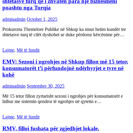
shtetasve turq që i zhvatën para një biznesmeni
poashtu nga Turqia
adminadmin
October 1, 2025
Prokuroria Themelore Publike në Shkup ka nisur hetim kundër tre
shtetasve turq të cilët dyshohet se duke përdorur kërcënime për…
Lajme
,
Më të fundit
EMV: Sezoni i ngrohjes në Shkup fillon më 15 tetor,
konsumatorët t’i përfundojnë ndërhyrjet e tyre në
kohë
adminadmin
September 30, 2025
Më 15 tetor fillon zyrtarisht sezoni i ngrohjes për konsumatorët e
lidhur me sistemin qendror të ngrohjes në qytetin e…
Lajme
,
Më të fundit
RMV, filloi fushata për zgjedhjet lokale,