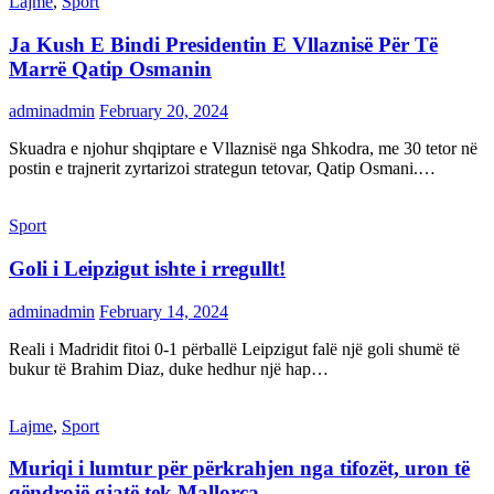
Lajme
,
Sport
Ja Kush E Bindi Presidentin E Vllaznisë Për Të
Marrë Qatip Osmanin
adminadmin
February 20, 2024
Skuadra e njohur shqiptare e Vllaznisë nga Shkodra, me 30 tetor në
postin e trajnerit zyrtarizoi strategun tetovar, Qatip Osmani.…
Sport
Goli i Leipzigut ishte i rregullt!
adminadmin
February 14, 2024
Reali i Madridit fitoi 0-1 përballë Leipzigut falë një goli shumë të
bukur të Brahim Diaz, duke hedhur një hap…
Lajme
,
Sport
Muriqi i lumtur për përkrahjen nga tifozët, uron të
qëndrojë gjatë tek Mallorca