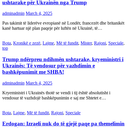
ushtarake për Ukrainën nga Trump
adminadmin
March 4, 2025
Pas takimit të liderëve evropianë në Londër, francezët dhe britanikët
kanë hartuar një plan paqeje për luftën në Ukrainë, të…
Bota
,
Kronikë e zezë
,
Lajme
,
Më të fundit
,
Mister
,
Rajoni
,
Speciale
,
top
Trump ndërpreu ndihmën ushtarake, kryeministri i
Ukrainës: Të vendosur për vazhdimin e
bashkëpunimit me SHBA!
adminadmin
March 4, 2025
Kryeministri i Ukrainës thotë se vendi i tij është absolutisht i
vendosur të vazhdojë bashkëpunimin e saj me Shtetet e…
Bota
,
Lajme
,
Më të fundit
,
Rajoni
,
Speciale
Erdogan: Izraeli nuk do të gjejë paqe pa themelimin