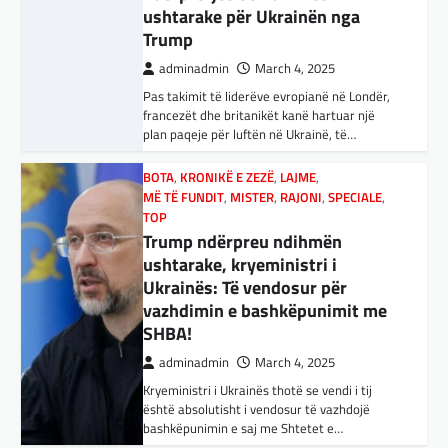
MË TË FUNDIT
,
MISTER
,
RAJONI
,
SPECIALE
,
adminadmin
March 3, 2025
TOP
Trump ndërpreu ndihmën
Kuvendi i Lezhës i vitit 1444 është një ngjarje
ushtarake, kryeministri i
historike që edhe sot prodhon mesazhe
rëndësishme për kombin shqiptar. Ky…
Ukrainës: Të vendosur për
vazhdimin e bashkëpunimit me
BOTA
,
KULTURË
,
LAJME
,
MË TË FUNDIT
,
SHBA!
OPINIONE
,
RAJONI
,
SPECIALE
,
TOP
adminadmin
March 4, 2025
E megjithatë Amerika është
opsioni më i mirë për shqiptarët
Kryeministri i Ukrainës thotë se vendi i tij
është absolutisht i vendosur të vazhdojë
adminadmin
March 3, 2025
bashkëpunimin e saj me Shtetet e…
Nga Dritan Hila Vështirë se ndonjë shqiptar
që ndjek sadopak politikën e jashtme, pas
BOTA
,
LAJME
,
MË TË FUNDIT
,
RAJONI
,
takimit Trump-Zhelenski, nuk ka menduar:
SPECIALE
Po…
Erdogan: Izraeli nuk do të gjejë
paqe pa themelimin e shtetit
BOTA
,
KULTURË
,
LAJME
,
MISTER
,
RAJONI
,
palestinez
SPECIALE
,
TECH
Varësia nga ChatGPT është në
adminadmin
March 4, 2025
rritje: Kujdes! Këto janë pasojat
Presidenti turk, Recep Tayyip Erdogan, ka
e mundshme
deklaruar se siguria e Evropës pa Turqinë