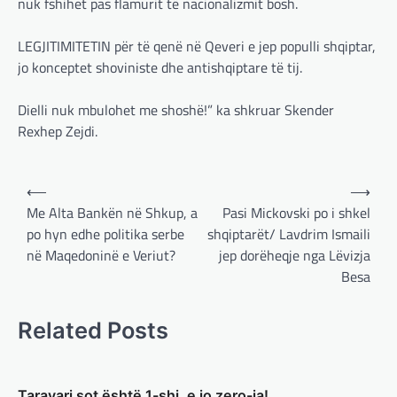
nuk fshihet pas flamurit të nacionalizmit bosh.⁣⁣
Pas takimit të liderëve evropianë në Londër,
francezët dhe britanikët kanë hartuar një
LEGJITIMITETIN për të qenë në Qeveri e jep populli shqiptar,
plan paqeje për luftën në Ukrainë, të…
jo konceptet shoviniste dhe antishqiptare të tij.⁣⁣
BOTA
,
KRONIKË E ZEZË
,
LAJME
,
MË TË FUNDIT
,
MISTER
,
RAJONI
,
SPECIALE
,
Dielli nuk mbulohet me shoshë!” ka shkruar Skender
TOP
Rexhep Zejdi.
Trump ndërpreu ndihmën
ushtarake, kryeministri i
Post
Ukrainës: Të vendosur për
⟵
⟶
vazhdimin e bashkëpunimit me
navigation
Me Alta Bankën në Shkup, a
Pasi Mickovski po i shkel
SHBA!
po hyn edhe politika serbe
shqiptarët/ Lavdrim Ismaili
në Maqedoninë e Veriut?
jep dorëheqje nga Lëvizja
adminadmin
March 4, 2025
Besa
Kryeministri i Ukrainës thotë se vendi i tij
është absolutisht i vendosur të vazhdojë
bashkëpunimin e saj me Shtetet e…
Related Posts
BOTA
,
LAJME
,
MË TË FUNDIT
,
RAJONI
,
SPECIALE
Erdogan: Izraeli nuk do të gjejë
Taravari sot është 1-shi, e jo zero-ja!