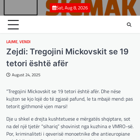
Skip
Sat, Aug 8, 2026
to
content
BOTA
,
LAJME
,
MË TË FUNDIT
,
OPINIONE
,
RAJONI
,
SPECIALE
LAJME
,
VENDI
Gjermani, ekspertët sugjerojnë
Zejdi: Tregojini Mickovskit se 19
400 miliardë euro për mbrojtje
tetori është afër
adminadmin
March 4, 2025
Gjermania ndodhet aktualisht në kulmin e
August 24, 2025
përpjekjeve për krijimin e qeverisë dhe koha
nuk pret. CDU/CSU dhe SPD po vazhdojnë…
“Tregojini Mickovskit se 19 tetori është afër.⁣⁣ Dhe nëse
kujton se kjo lojë do të zgjasë pafund, le ta mbajë mend: pas
BOTA
,
LAJME
,
MISTER
,
RAJONI
,
SPECIALE
tetorit gjithmonë vjen marsi!
Çka ndodhë tash pas
ndërprerjes së ndihmës
Dje u shkel e drejta kushtetuese e mërgatës shqiptare, sot
ushtarake për Ukrainën nga
na del një tjetër “sihariq” shovinist nga kuzhina e VMRO-së.
Trump
Por, kriminaliteti i qeverisë monoetnike dhe antieuropiane
adminadmin
March 4, 2025