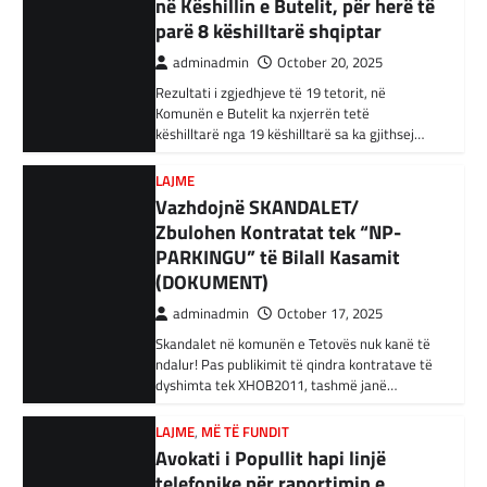
34 njerëz të dyshuar për lidhje me Shtetin
parë 8 këshilltarë shqiptar
Islamik gjatë një operacioni të…
adminadmin
October 20, 2025
BOTA
,
KRONIKË E ZEZË
,
RAJONI
Rezultati i zgjedhjeve të 19 tetorit, në
Irani dënon sulmet ajrore të
Komunën e Butelit ka nxjerrën tetë
këshilltarë nga 19 këshilltarë sa ka gjithsej…
SHBA-së
adminadmin
February 3, 2024
LAJME
Në qytetin al-Ka’im, rreth 350 km në
Vazhdojnë SKANDALET/
veriperëndim të Bagdadit, gjithçka që ka
Zbulohen Kontratat tek “NP-
mbetur pas sulmeve ajrore të Uashingtonit
PARKINGU” të Bilall Kasamit
është…
(DOKUMENT)
KRONIKË E ZEZË
,
LAJME
,
RAJONI
adminadmin
October 17, 2025
Tetë persona kërkojnë ndihmë
Skandalet në komunën e Tetovës nuk kanë të
pas aksidentit ku u përfshinë 14
ndalur! Pas publikimit të qindra kontratave të
automjete
dyshimta tek XHOB2011, tashmë janë…
adminadmin
December 11, 2023
LAJME
,
MË TË FUNDIT
Një aksident trafiku ka ndodhur në
Avokati i Popullit hapi linjë
autostradën Ibrahim Rugova, Mazgit-Bresje,
telefonike për raportimin e
në të cilin janë përfshirë 14 automjete dhe