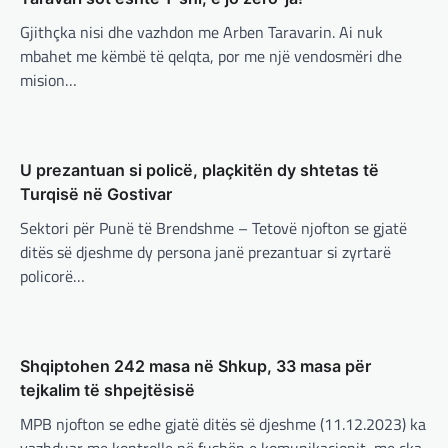
paqe pa themelimin e shtetit
Gjithçka nisi dhe vazhdon me Arben Taravarin. Ai nuk
palestinez
mbahet me këmbë të qelqta, por me një vendosmëri dhe
adminadmin
March 4, 2025
mision…
Presidenti turk, Recep Tayyip Erdogan, ka
deklaruar se siguria e Evropës pa Turqinë
është e paimagjinueshme. “Turqia e
konsideron procesin…
U prezantuan si policë, plaçkitën dy shtetas të
Turqisë në Gostivar
BOTA
,
FUN
,
LAJME
,
MË TË FUNDIT
,
MISTER
,
RAJONI
,
SPECIALE
,
TECH
Sektori për Punë të Brendshme – Tetovë njofton se gjatë
Konkurrenti francez i Starlink pa
ditës së djeshme dy persona janë prezantuar si zyrtarë
aksionet e tij të trefishohen në
policorë…
vlerë pasi Trump ndaloi ndihmën
për Ukrainën
adminadmin
March 5, 2025
BOTA
,
FUN
,
KULTURË
,
LAJME
,
MË TË FUNDIT
,
MISTER
,
OPINIONE
,
RAJONI
,
SPORT
,
TECH
,
Aksionet e ofruesit francez të satelitëve
Shqiptohen 242 masa në Shkup, 33 masa për
TOP
Eutelsat u trefishuan në vlerë gjatë dy ditëve
tejkalim të shpejtësisë
Përparimi i DeepSeek AI është
të fundit mes shqetësimeve se qasja…
për t’u lavdëruar
MPB njofton se edhe gjatë ditës së djeshme (11.12.2023) ka
BOTA
,
LAJME
,
MË TË FUNDIT
,
OPINIONE
,