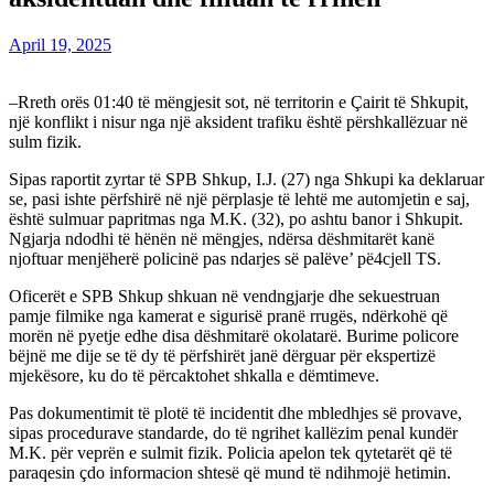
April 19, 2025
–Rreth orës 01:40 të mëngjesit sot, në territorin e Çairit të Shkupit,
një konflikt i nisur nga një aksident trafiku është përshkallëzuar në
sulm fizik.
Sipas raportit zyrtar të SPB Shkup, I.J. (27) nga Shkupi ka deklaruar
se, pasi ishte përfshirë në një përplasje të lehtë me automjetin e saj,
është sulmuar papritmas nga M.K. (32), po ashtu banor i Shkupit.
Ngjarja ndodhi të hënën në mëngjes, ndërsa dëshmitarët kanë
njoftuar menjëherë policinë pas ndarjes së palëve’ pë4cjell TS.
Oficerët e SPB Shkup shkuan në vendngjarje dhe sekuestruan
pamje filmike nga kamerat e sigurisë pranë rrugës, ndërkohë që
morën në pyetje edhe disa dëshmitarë okolatarë. Burime policore
bëjnë me dije se të dy të përfshirët janë dërguar për ekspertizë
mjekësore, ku do të përcaktohet shkalla e dëmtimeve.
Pas dokumentimit të plotë të incidentit dhe mbledhjes së provave,
sipas procedurave standarde, do të ngrihet kallëzim penal kundër
M.K. për veprën e sulmit fizik. Policia apelon tek qytetarët që të
paraqesin çdo informacion shtesë që mund të ndihmojë hetimin.