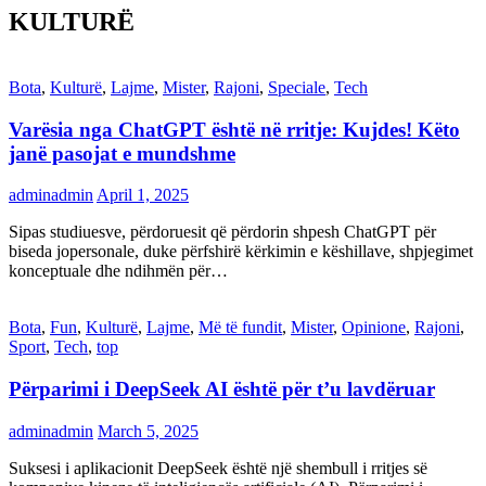
KULTURË
Bota
,
Kulturë
,
Lajme
,
Mister
,
Rajoni
,
Speciale
,
Tech
Varësia nga ChatGPT është në rritje: Kujdes! Këto
janë pasojat e mundshme
adminadmin
April 1, 2025
Sipas studiuesve, përdoruesit që përdorin shpesh ChatGPT për
biseda jopersonale, duke përfshirë kërkimin e këshillave, shpjegimet
konceptuale dhe ndihmën për…
Bota
,
Fun
,
Kulturë
,
Lajme
,
Më të fundit
,
Mister
,
Opinione
,
Rajoni
,
Sport
,
Tech
,
top
Përparimi i DeepSeek AI është për t’u lavdëruar
adminadmin
March 5, 2025
Suksesi i aplikacionit DeepSeek është një shembull i rritjes së