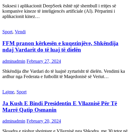
Suksesi i aplikacionit DeepSeek është një shembull i rritjes së
kompanive kineze të inteligjencës artificiale (AI). Përparimi i
aplikacionit kinez…
Sport
,
Vendi
FFM pranon kërkesën e kuqezinjëve, Shkëndija
ndaj Vardarit do të luaj të dielën
adminadmin
February 27, 2024
Shkëndija dhe Vardari do të luajnë zyrtarisht të dielën. Vendimi ka
ardhur nga Federata e futbollit të Maqedonisë së Veriut…
Lajme
,
Sport
Ja Kush E Bindi Presidentin E Vllaznisë Për Të
Marrë Qatip Osmanin
adminadmin
February 20, 2024
Skuadra e njohur shqiptare e Vllaznisë nga Shkodra, me 30 tetor në