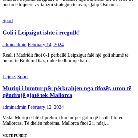
postin e trajnerit zyrtarizoi strategun tetovar, Qatip Osmani.…
Sport
Goli i Leipzigut ishte i rregullt!
adminadmin
February 14, 2024
Reali i Madridit fitoi 0-1 përballë Leipzigut falë një goli shumë të
bukur të Brahim Diaz, duke hedhur një hap…
Lajme
,
Sport
Muriqi i lumtur për përkrahjen nga tifozët, uron të
qëndrojë gjatë tek Mallorca
adminadmin
February 12, 2024
Vedat Muriqi është shprehur i lumtur për golin që i solli fitoren
Mallorcas. Të dielën mbrëma, Mallorca fitoi 2:1 ndaj…
MË TË FUNDIT