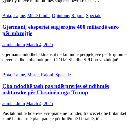
gjatë dy ditëve të fundit mes shqetësimeve se qasja…
Bota
,
Lajme
,
Më të fundit
,
Opinione
,
Rajoni
,
Speciale
Gjermani, ekspertët sugjerojnë 400 miliardë euro
për mbrojtje
adminadmin
March 4, 2025
Gjermania ndodhet aktualisht në kulmin e përpjekjeve për krijimin e
qeverisë dhe koha nuk pret. CDU/CSU dhe SPD po vazhdojnë…
Bota
,
Lajme
,
Mister
,
Rajoni
,
Speciale
Çka ndodhë tash pas ndërprerjes së ndihmës
ushtarake për Ukrainën nga Trump
adminadmin
March 4, 2025
Pas takimit të liderëve evropianë në Londër, francezët dhe britanikët
kanë hartuar një plan paqeje për luftën në Ukrainë, të…