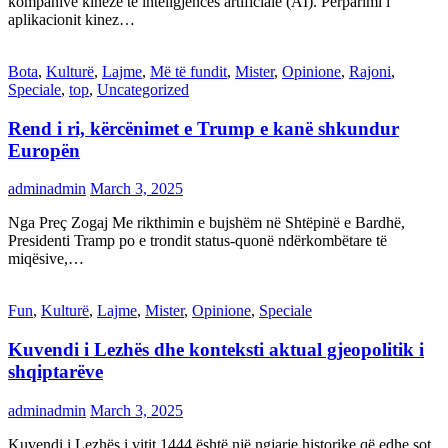
kompanive kineze të inteligjencës artificiale (AI). Përparimi i
aplikacionit kinez…
Bota
,
Kulturë
,
Lajme
,
Më të fundit
,
Mister
,
Opinione
,
Rajoni
,
Speciale
,
top
,
Uncategorized
Rend i ri, kërcënimet e Trump e kanë shkundur
Europën
adminadmin
March 3, 2025
Nga Preç Zogaj Me rikthimin e bujshëm në Shtëpinë e Bardhë,
Presidenti Tramp po e trondit status-quonë ndërkombëtare të
miqësive,…
Fun
,
Kulturë
,
Lajme
,
Mister
,
Opinione
,
Speciale
Kuvendi i Lezhës dhe konteksti aktual gjeopolitik i
shqiptarëve
adminadmin
March 3, 2025
Kuvendi i Lezhës i vitit 1444 është një ngjarje historike që edhe sot