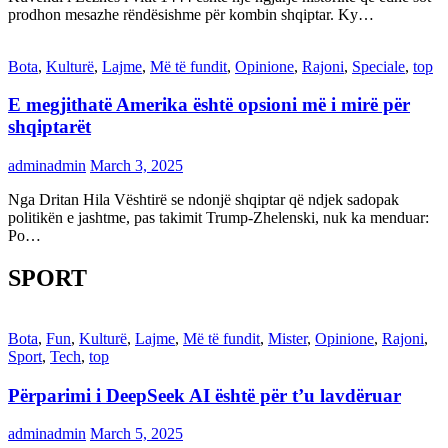
prodhon mesazhe rëndësishme për kombin shqiptar. Ky…
Bota
,
Kulturë
,
Lajme
,
Më të fundit
,
Opinione
,
Rajoni
,
Speciale
,
top
E megjithatë Amerika është opsioni më i mirë për
shqiptarët
adminadmin
March 3, 2025
Nga Dritan Hila Vështirë se ndonjë shqiptar që ndjek sadopak
politikën e jashtme, pas takimit Trump-Zhelenski, nuk ka menduar:
Po…
SPORT
Bota
,
Fun
,
Kulturë
,
Lajme
,
Më të fundit
,
Mister
,
Opinione
,
Rajoni
,
Sport
,
Tech
,
top
Përparimi i DeepSeek AI është për t’u lavdëruar
adminadmin
March 5, 2025