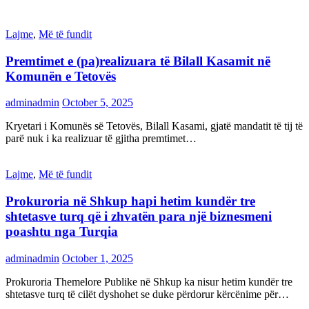
Lajme
,
Më të fundit
Premtimet e (pa)realizuara të Bilall Kasamit në
Komunën e Tetovës
adminadmin
October 5, 2025
Kryetari i Komunës së Tetovës, Bilall Kasami, gjatë mandatit të tij të
parë nuk i ka realizuar të gjitha premtimet…
Lajme
,
Më të fundit
Prokuroria në Shkup hapi hetim kundër tre
shtetasve turq që i zhvatën para një biznesmeni
poashtu nga Turqia
adminadmin
October 1, 2025
Prokuroria Themelore Publike në Shkup ka nisur hetim kundër tre
shtetasve turq të cilët dyshohet se duke përdorur kërcënime për…