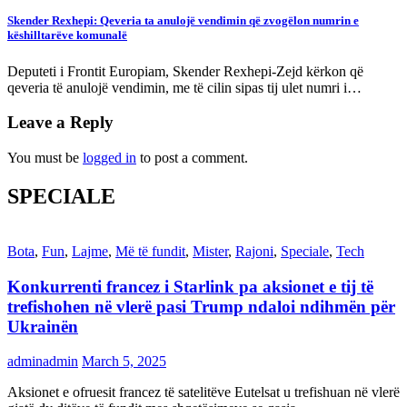
Skender Rexhepi: Qeveria ta anulojë vendimin që zvogëlon numrin e
këshilltarëve komunalë
Deputeti i Frontit Europiam, Skender Rexhepi-Zejd kërkon që
qeveria të anulojë vendimin, me të cilin sipas tij ulet numri i…
Leave a Reply
You must be
logged in
to post a comment.
SPECIALE
Bota
,
Fun
,
Lajme
,
Më të fundit
,
Mister
,
Rajoni
,
Speciale
,
Tech
Konkurrenti francez i Starlink pa aksionet e tij të
trefishohen në vlerë pasi Trump ndaloi ndihmën për
Ukrainën
adminadmin
March 5, 2025
Aksionet e ofruesit francez të satelitëve Eutelsat u trefishuan në vlerë