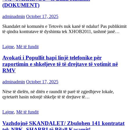
(DOKUMENT)
adminadmin
October 17, 2025
Skandalet në komunën e Tetovës nuk kanë të ndalur! Pas publikimit
të qindra kontratave të dyshimta tek XHOB2011, tashmë janë…
Lajme
,
Më të fundit
Avokati i Popullit hapi linjë telefonike për
raportimin e shkeljeve të të drejtave të votimit në
RMV
adminadmin
October 17, 2025
Nëse të dielën, në ditën e raundit të parë të zgjedhjeve lokale,
qytetarët hasin ndonjë shkelje të të drejtave të…
Lajme
,
Më të fundit
Vazhdojnē SKANDALET/ Zbulohen 141 kontratat
tek NPK- SHARRI të Bilall Kasamit!