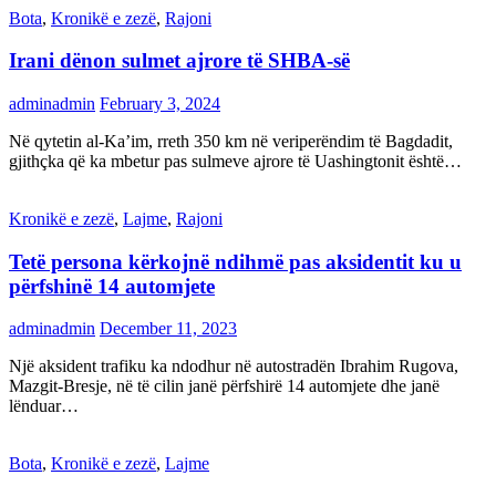
Bota
,
Kronikë e zezë
,
Rajoni
Irani dënon sulmet ajrore të SHBA-së
adminadmin
February 3, 2024
Në qytetin al-Ka’im, rreth 350 km në veriperëndim të Bagdadit,
gjithçka që ka mbetur pas sulmeve ajrore të Uashingtonit është…
Kronikë e zezë
,
Lajme
,
Rajoni
Tetë persona kërkojnë ndihmë pas aksidentit ku u
përfshinë 14 automjete
adminadmin
December 11, 2023
Një aksident trafiku ka ndodhur në autostradën Ibrahim Rugova,
Mazgit-Bresje, në të cilin janë përfshirë 14 automjete dhe janë
lënduar…
Bota
,
Kronikë e zezë
,
Lajme