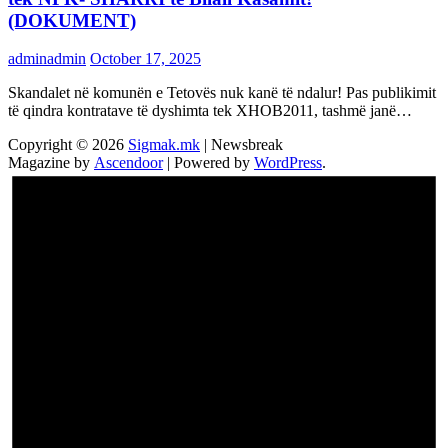
(DOKUMENT)
adminadmin
October 17, 2025
Skandalet në komunën e Tetovës nuk kanë të ndalur! Pas publikimit
të qindra kontratave të dyshimta tek XHOB2011, tashmë janë…
Copyright © 2026
Sigmak.mk
| Newsbreak
Magazine by
Ascendoor
| Powered by
WordPress
.