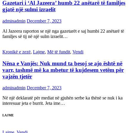
Gazetari i ‘Al Jazeera’ humb 22 anëtarë të familjes
gjatë një sulmi izraelit
adminadmin
December 7, 2023
Al Jazeera raporton se një nga gazetarët e saj humbi 22 anëtarë të
familjes së tij në një sulm izraelit…
Kronikë e zezë
,
Lajme
,
Më të fundit
,
Vendi
Nëna e Vanjës: Nuk mund ta besoj se ajo është në
varr, tashmë më ka mbetur të kujdesem vetëm për
vajzën tjetër
adminadmin
December 7, 2023
Në një deklaratë për mediat në gjuhën serbe ka thënë se nuk i ka
interesuar jeta e burrit. Jeta ime…
LAJME
Lajme
,
Vendi