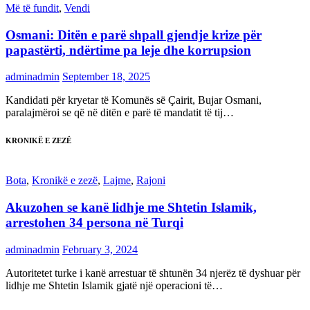
Më të fundit
,
Vendi
Osmani: Ditën e parë shpall gjendje krize për
papastërti, ndërtime pa leje dhe korrupsion
adminadmin
September 18, 2025
Kandidati për kryetar të Komunës së Çairit, Bujar Osmani,
paralajmëroi se që në ditën e parë të mandatit të tij…
KRONIKË E ZEZË
Bota
,
Kronikë e zezë
,
Lajme
,
Rajoni
Akuzohen se kanë lidhje me Shtetin Islamik,
arrestohen 34 persona në Turqi
adminadmin
February 3, 2024
Autoritetet turke i kanë arrestuar të shtunën 34 njerëz të dyshuar për
lidhje me Shtetin Islamik gjatë një operacioni të…