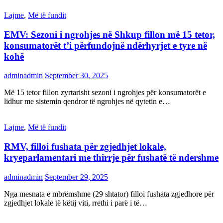
Lajme
,
Më të fundit
EMV: Sezoni i ngrohjes në Shkup fillon më 15 tetor,
konsumatorët t’i përfundojnë ndërhyrjet e tyre në
kohë
adminadmin
September 30, 2025
Më 15 tetor fillon zyrtarisht sezoni i ngrohjes për konsumatorët e
lidhur me sistemin qendror të ngrohjes në qytetin e…
Lajme
,
Më të fundit
RMV, filloi fushata për zgjedhjet lokale,
kryeparlamentari me thirrje për fushatë të ndershme
adminadmin
September 29, 2025
Nga mesnata e mbrëmshme (29 shtator) filloi fushata zgjedhore për
zgjedhjet lokale të këtij viti, rrethi i parë i të…