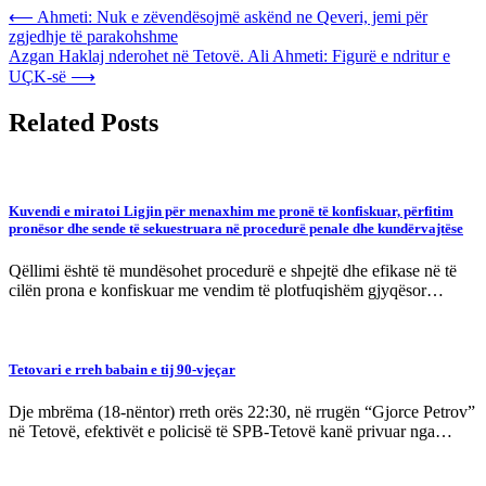
Post
⟵
Ahmeti: Nuk e zëvendësojmë askënd ne Qeveri, jemi për
zgjedhje të parakohshme
navigation
Azgan Haklaj nderohet në Tetovë. Ali Ahmeti: Figurë e ndritur e
UÇK-së
⟶
Related Posts
Kuvendi e miratoi Ligjin për menaxhim me pronë të konfiskuar, përfitim
pronësor dhe sende të sekuestruara në procedurë penale dhe kundërvajtëse
Qëllimi është të mundësohet procedurë e shpejtë dhe efikase në të
cilën prona e konfiskuar me vendim të plotfuqishëm gjyqësor…
Tetovari e rreh babain e tij 90-vjeçar
Dje mbrëma (18-nëntor) rreth orës 22:30, në rrugën “Gjorce Petrov”
në Tetovë, efektivët e policisë të SPB-Tetovë kanë privuar nga…