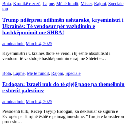
Bota
,
Kronikë e zezë
,
Lajme
,
Më të fundit
,
Mister
,
Rajoni
,
Speciale
,
top
Trump ndërpreu ndihmën ushtarake, kryeministri i
Ukrainës: Të vendosur për vazhdimin e
bashkëpunimit me SHBA!
adminadmin
March 4, 2025
Kryeministri i Ukrainës thotë se vendi i tij është absolutisht i
vendosur të vazhdojë bashkëpunimin e saj me Shtetet e…
Bota
,
Lajme
,
Më të fundit
,
Rajoni
,
Speciale
Erdogan: Izraeli nuk do të gjejë paqe pa themelimin
e shtetit palestinez
adminadmin
March 4, 2025
Presidenti turk, Recep Tayyip Erdogan, ka deklaruar se siguria e
Evropës pa Turqinë është e paimagjinueshme. “Turqia e konsideron
procesin…