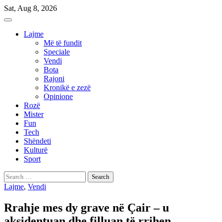
Skip
Sat, Aug 8, 2026
to
content
Lajme
Më të fundit
Speciale
Vendi
Bota
Rajoni
Kronikë e zezë
Opinione
Rozë
Mister
Fun
Tech
Shëndeti
Kulturë
Sport
Search
for:
Lajme
,
Vendi
Rrahje mes dy grave në Çair – u
aksidentuan dhe filluan të rrihen