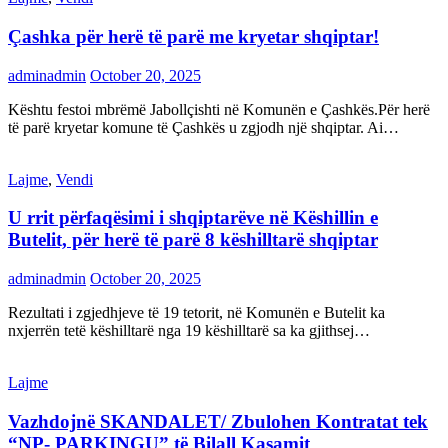
Çashka për herë të parë me kryetar shqiptar!
adminadmin
October 20, 2025
Kështu festoi mbrëmë Jabollçishti në Komunën e Çashkës.Për herë
të parë kryetar komune të Çashkës u zgjodh një shqiptar. Ai…
Lajme
,
Vendi
U rrit përfaqësimi i shqiptarëve në Këshillin e
Butelit, për herë të parë 8 këshilltarë shqiptar
adminadmin
October 20, 2025
Rezultati i zgjedhjeve të 19 tetorit, në Komunën e Butelit ka
nxjerrën tetë këshilltarë nga 19 këshilltarë sa ka gjithsej…
Lajme
Vazhdojnë SKANDALET/ Zbulohen Kontratat tek
“NP- PARKINGU” të Bilall Kasamit