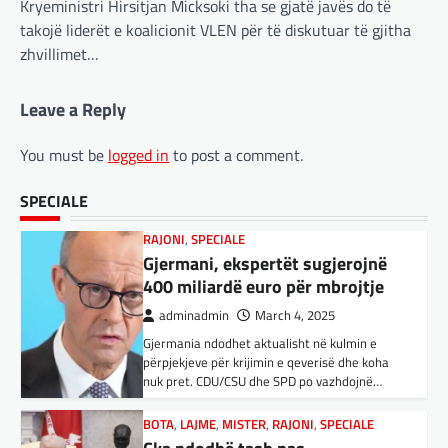
Kryeministri Hirsitjan Micksoki tha se gjatë javës do të
Gjermani, ekspertët sugjerojnë
inteligjencës artificiale (AI). Përparimi i
takojë liderët e koalicionit VLEN për të diskutuar të gjitha
aplikacionit kinez…
400 miliardë euro për mbrojtje
zhvillimet…
adminadmin
March 4, 2025
BOTA
,
KULTURË
,
LAJME
,
MË TË FUNDIT
,
Gjermania ndodhet aktualisht në kulmin e
MISTER
,
OPINIONE
,
RAJONI
,
SPECIALE
,
TOP
,
Leave a Reply
përpjekjeve për krijimin e qeverisë dhe koha
UNCATEGORIZED
nuk pret. CDU/CSU dhe SPD po vazhdojnë…
Rend i ri, kërcënimet e Trump e
You must be
logged in
to post a comment.
kanë shkundur Europën
BOTA
,
LAJME
,
MISTER
,
RAJONI
,
SPECIALE
adminadmin
March 3, 2025
Çka ndodhë tash pas
SPECIALE
Nga Preç Zogaj Me rikthimin e bujshëm në
ndërprerjes së ndihmës
Shtëpinë e Bardhë, Presidenti Tramp po e
ushtarake për Ukrainën nga
trondit status-quonë ndërkombëtare të
Trump
miqësive,…
adminadmin
March 4, 2025
FUN
,
KULTURË
,
LAJME
,
MISTER
,
OPINIONE
,
Pas takimit të liderëve evropianë në Londër,
SPECIALE
francezët dhe britanikët kanë hartuar një
Kuvendi i Lezhës dhe konteksti
plan paqeje për luftën në Ukrainë, të…
aktual gjeopolitik i shqiptarëve
BOTA
,
KRONIKË E ZEZË
,
LAJME
,
adminadmin
March 3, 2025
MË TË FUNDIT
,
MISTER
,
RAJONI
,
SPECIALE
,
Kuvendi i Lezhës i vitit 1444 është një ngjarje
TOP