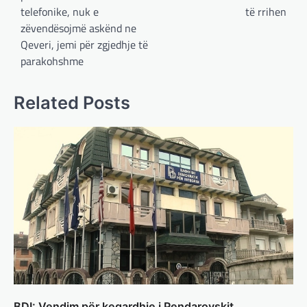
telefonike, nuk e
të rrihen
zëvendësojmë askënd ne
Qeveri, jemi për zgjedhje të
BOTA
,
LAJME
,
MË TË FUNDIT
,
OPINIONE
,
parakohshme
RAJONI
,
SPECIALE
Gjermani, ekspertët sugjerojnë
Related Posts
400 miliardë euro për mbrojtje
adminadmin
March 4, 2025
Gjermania ndodhet aktualisht në kulmin e
përpjekjeve për krijimin e qeverisë dhe koha
nuk pret. CDU/CSU dhe SPD po vazhdojnë…
BOTA
,
LAJME
,
MISTER
,
RAJONI
,
SPECIALE
Çka ndodhë tash pas
ndërprerjes së ndihmës
ushtarake për Ukrainën nga
Trump
adminadmin
March 4, 2025
Pas takimit të liderëve evropianë në Londër,
BDI: Vendim për keqardhje i Pendarovskit