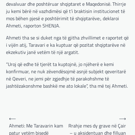
devalvuar dhe poshtëruar shqiptaret e Maqedonisë. Thirrje
ju kemi bërë në vazhdimësi që t’i braktisin institucionet të
mos bëhen pjesë e poshtërimit të shqiptarëve:, deklaroi
Ahmeti, raporton SHENJA.
Ahmeti tha se si duket nga të gjitha zhvillimet e raportet që
i vijën atij, Taravari e ka kuptuar që pozitat shqiptarëve në
ekzekutiv janë vetëm të një argatit.
“Uroj që edhe të tjerët ta kuptojnë, jo njëherë e kemi
konfirmuar, ne nuk zëvendësojmë asnjë subjekt qeveritarë
në Qeveri, ne jemi për zgjedhje të parakohshme të
jashtëzakonshme bashkë me ato lokale”, tha më tej Ahmeti.
Post
⟵
⟶
navigation
Ahmeti: Me Taravarin kam
Rrahje mes dy grave në Çair
patur vetëm bisedë
– u aksidentuan dhe filluan