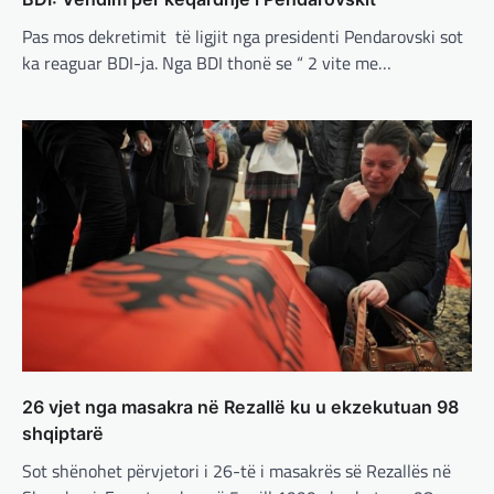
francezët dhe britanikët kanë hartuar një
plan paqeje për luftën në Ukrainë, të…
Pas mos dekretimit të ligjit nga presidenti Pendarovski sot
ka reaguar BDI-ja. Nga BDI thonë se “ 2 vite me…
BOTA
,
KRONIKË E ZEZË
,
LAJME
,
MË TË FUNDIT
,
MISTER
,
RAJONI
,
SPECIALE
,
TOP
Trump ndërpreu ndihmën
ushtarake, kryeministri i
Ukrainës: Të vendosur për
vazhdimin e bashkëpunimit me
SHBA!
adminadmin
March 4, 2025
Kryeministri i Ukrainës thotë se vendi i tij
është absolutisht i vendosur të vazhdojë
bashkëpunimin e saj me Shtetet e…
BOTA
,
LAJME
,
MË TË FUNDIT
,
RAJONI
,
26 vjet nga masakra në Rezallë ku u ekzekutuan 98
SPECIALE
shqiptarë
Erdogan: Izraeli nuk do të gjejë
Sot shënohet përvjetori i 26-të i masakrës së Rezallës në
paqe pa themelimin e shtetit