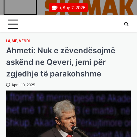
Skip
Fri, Aug 7, 2026
to
content
LAJME
,
VENDI
Ahmeti: Nuk e zëvendësojmë
askënd ne Qeveri, jemi për
zgjedhje të parakohshme
April 19, 2025