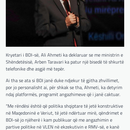
Kryetari i BDI-së, Ali Ahmeti ka deklaruar se me ministrin e
Shëndetësisë, Arben Taravari ka patur një bisedë të shkurtë
telefonike dhe asgjë më tepër.
Ai tha se ata si BDI janë duke ndjekur të gjitha zhvillimet,
por jo personalisht ai, për shkak se tha, Ahmeti, ka detyrim
ndaj platformës, programit angazhimeve që i janë caktuar.
“Me rëndësi është që politika shqiptare të jetë konstruktive
në Maqedoninë e Veriut, të jetë ndërtuar mirë, qëndrimet e
BDI-së jo njëherë i kam publikuar që me angazhimin e
partive politike në VLEN në ekzekutivin e RMV-së, e kanë