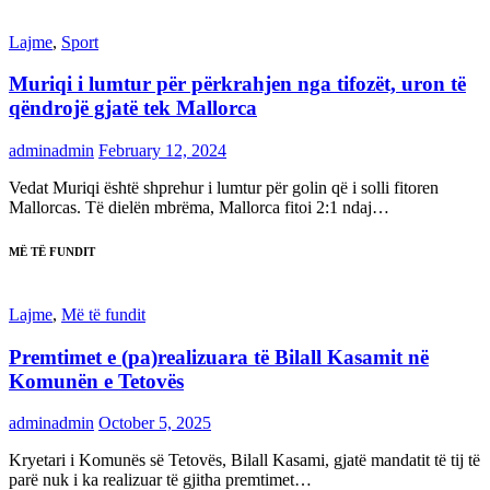
Lajme
,
Sport
Muriqi i lumtur për përkrahjen nga tifozët, uron të
qëndrojë gjatë tek Mallorca
adminadmin
February 12, 2024
Vedat Muriqi është shprehur i lumtur për golin që i solli fitoren
Mallorcas. Të dielën mbrëma, Mallorca fitoi 2:1 ndaj…
MË TË FUNDIT
Lajme
,
Më të fundit
Premtimet e (pa)realizuara të Bilall Kasamit në
Komunën e Tetovës
adminadmin
October 5, 2025
Kryetari i Komunës së Tetovës, Bilall Kasami, gjatë mandatit të tij të
parë nuk i ka realizuar të gjitha premtimet…