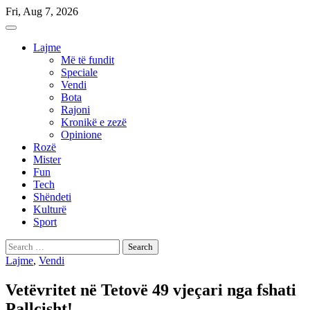
Skip
Fri, Aug 7, 2026
to
content
Lajme
Më të fundit
Speciale
Vendi
Bota
Rajoni
Kronikë e zezë
Opinione
Rozë
Mister
Fun
Tech
Shëndeti
Kulturë
Sport
Search
for:
Lajme
,
Vendi
Vetëvritet në Tetovë 49 vjeçari nga fshati
Pallçisht!