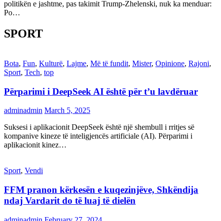
politikën e jashtme, pas takimit Trump-Zhelenski, nuk ka menduar:
Po…
SPORT
Bota
,
Fun
,
Kulturë
,
Lajme
,
Më të fundit
,
Mister
,
Opinione
,
Rajoni
,
Sport
,
Tech
,
top
Përparimi i DeepSeek AI është për t’u lavdëruar
adminadmin
March 5, 2025
Suksesi i aplikacionit DeepSeek është një shembull i rritjes së
kompanive kineze të inteligjencës artificiale (AI). Përparimi i
aplikacionit kinez…
Sport
,
Vendi
FFM pranon kërkesën e kuqezinjëve, Shkëndija
ndaj Vardarit do të luaj të dielën
adminadmin
February 27, 2024