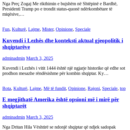
Nga Preç Zogaj Me rikthimin e bujshëm në Shtëpinë e Bardhë,
Presidenti Tramp po e trondit status-quonë ndërkombëtare të
miqësive,…
Fun
,
Kulturë
,
Lajme
,
Mister
,
Opinione
,
Speciale
Kuvendi i Lezhës dhe konteksti aktual gjeopolitik i
shqiptarëve
adminadmin
March 3, 2025
Kuvendi i Lezhës i vitit 1444 është një ngjarje historike që edhe sot
prodhon mesazhe rëndësishme për kombin shqiptar. Ky…
Bota
,
Kulturë
,
Lajme
,
Më të fundit
,
Opinione
,
Rajoni
,
Speciale
,
top
E megjithatë Amerika është opsioni më i mirë për
shqiptarët
adminadmin
March 3, 2025
Nga Dritan Hila Vështirë se ndonjë shqiptar që ndjek sadopak