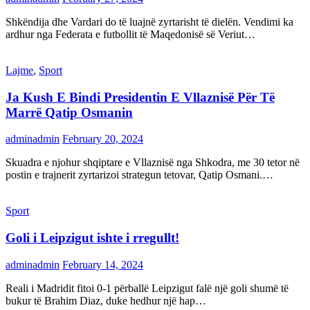
Shkëndija dhe Vardari do të luajnë zyrtarisht të dielën. Vendimi ka
ardhur nga Federata e futbollit të Maqedonisë së Veriut…
Lajme
,
Sport
Ja Kush E Bindi Presidentin E Vllaznisë Për Të
Marrë Qatip Osmanin
adminadmin
February 20, 2024
Skuadra e njohur shqiptare e Vllaznisë nga Shkodra, me 30 tetor në
postin e trajnerit zyrtarizoi strategun tetovar, Qatip Osmani.…
Sport
Goli i Leipzigut ishte i rregullt!
adminadmin
February 14, 2024
Reali i Madridit fitoi 0-1 përballë Leipzigut falë një goli shumë të
bukur të Brahim Diaz, duke hedhur një hap…