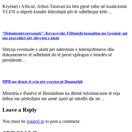
Kryetari i ASh-së, Arben Taravari ku bën pjesë edhe në koalicionin
VLEN u shpreh kundër lidershipit për të udhëhequr këtë…
“Dokumentet personale”, Kovaçevski: Fillimisht konsultim me Greqinë, më
pas procedurë për shtyrjen e afatit
Shtyrja eventuale e afatit për ndërrimin e letërnjoftimeve dhe
dokumenteve të udhëtimit do të presë epilogun e bisedës së
presidentit…
MPB me detaje të reja për vrasjen në Duqanxhik
Ministria e Punëve të Brendshme ka dhënë informacione të reja
lidhur me përleshjen me armë zjarri që ndodhi dje në…
Leave a Reply
You must be
logged in
to post a comment.