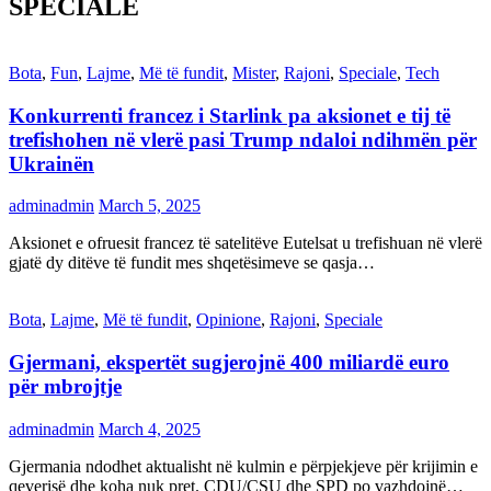
SPECIALE
Bota
,
Fun
,
Lajme
,
Më të fundit
,
Mister
,
Rajoni
,
Speciale
,
Tech
Konkurrenti francez i Starlink pa aksionet e tij të
trefishohen në vlerë pasi Trump ndaloi ndihmën për
Ukrainën
adminadmin
March 5, 2025
Aksionet e ofruesit francez të satelitëve Eutelsat u trefishuan në vlerë
gjatë dy ditëve të fundit mes shqetësimeve se qasja…
Bota
,
Lajme
,
Më të fundit
,
Opinione
,
Rajoni
,
Speciale
Gjermani, ekspertët sugjerojnë 400 miliardë euro
për mbrojtje
adminadmin
March 4, 2025
Gjermania ndodhet aktualisht në kulmin e përpjekjeve për krijimin e
qeverisë dhe koha nuk pret. CDU/CSU dhe SPD po vazhdojnë…