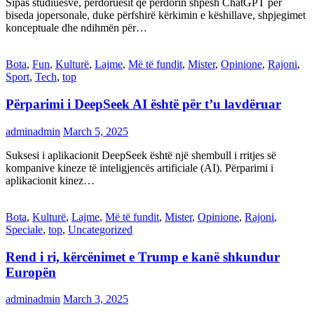
Sipas studiuesve, përdoruesit që përdorin shpesh ChatGPT për
biseda jopersonale, duke përfshirë kërkimin e këshillave, shpjegimet
konceptuale dhe ndihmën për…
Bota
,
Fun
,
Kulturë
,
Lajme
,
Më të fundit
,
Mister
,
Opinione
,
Rajoni
,
Sport
,
Tech
,
top
Përparimi i DeepSeek AI është për t’u lavdëruar
adminadmin
March 5, 2025
Suksesi i aplikacionit DeepSeek është një shembull i rritjes së
kompanive kineze të inteligjencës artificiale (AI). Përparimi i
aplikacionit kinez…
Bota
,
Kulturë
,
Lajme
,
Më të fundit
,
Mister
,
Opinione
,
Rajoni
,
Speciale
,
top
,
Uncategorized
Rend i ri, kërcënimet e Trump e kanë shkundur
Europën
adminadmin
March 3, 2025