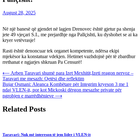
August 28, 2025
Në një banesë që gjendet në lagjen Drenovec është gjetur pa shenja
jete 49 vjeçari S.I., me prejardhje nga Pallçishti, ku dyshohet se ai ka
kryer vetëvrasje!
Rasti është denoncuar tek organet kompetente, ndërsa ekipi
mjekësor ka konstatuar vdekjen. Hetimet vazhdojnë për të zbardhur
rrethanat e ngjarjes shkruan Pa Censurë!
Post
⟵
Arben Taravari shumë para Izet Mexhitit,Izeti reagon nervoz –
Taravari me mesazh: Qetësi dhe reflektim
navigation
Bujar Osmani: Aleanca Kombëtare për Integrim kryeson 3 me 1
ndaj VLEN-it, por kot Mickoski dërgon mesazhe private për
ngrohjen e marrëdhënieve
⟶
Related Posts
Taravari: Nuk më intereson të jem lider i VLEN-it