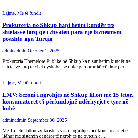
Lajme
,
Më të fundit
Prokuroria në Shkup hapi hetim kundër tre
shtetasve turq që i zhvatën para një biznesmeni
poashtu nga Turqia
adminadmin
October 1, 2025
Prokuroria Themelore Publike në Shkup ka nisur hetim kundër tre
shtetasve turq të cilët dyshohet se duke përdorur kërcënime për…
Lajme
,
Më të fundit
EMV: Sezoni i ngrohjes në Shkup fillon më 15 tetor,
konsumatorët t’i përfundojnë ndërhyrjet e tyre në
kohë
adminadmin
September 30, 2025
Më 15 tetor fillon zyrtarisht sezoni i ngrohjes për konsumatorët e
lidhur me sistemin qendror të ngrohjes në qytetin e…