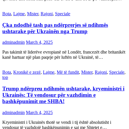
Bota
,
Lajme
,
Mister
,
Rajoni
,
Speciale
Çka ndodhë tash pas ndërprerjes së ndihmës
ushtarake për Ukrainën nga Trump
adminadmin
March 4, 2025
Pas takimit të liderëve evropianë në Londër, francezët dhe britanikët
kanë hartuar një plan paqeje për luftën në Ukrainë, të…
Bota
,
Kronikë e zezë
,
Lajme
,
Më të fundit
,
Mister
,
Rajoni
,
Speciale
,
top
Trump ndërpreu ndihmën ushtarake, kryeministri i
Ukrainës: Të vendosur për vazhdimin e
bashkëpunimit me SHBA!
adminadmin
March 4, 2025
Kryeministri i Ukrainës thotë se vendi i tij është absolutisht i
vendosur të vazhdojë bashkëpunimin e saj me Shtetet e…