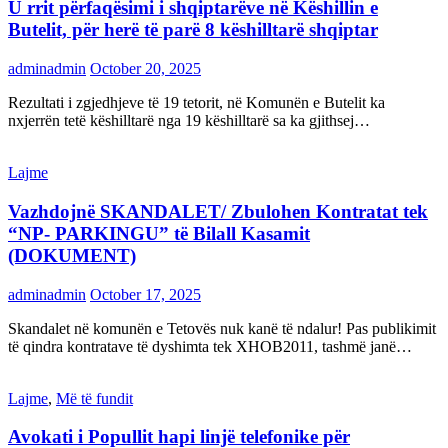
U rrit përfaqësimi i shqiptarëve në Këshillin e
Butelit, për herë të parë 8 këshilltarë shqiptar
adminadmin
October 20, 2025
Rezultati i zgjedhjeve të 19 tetorit, në Komunën e Butelit ka
nxjerrën tetë këshilltarë nga 19 këshilltarë sa ka gjithsej…
Lajme
Vazhdojnë SKANDALET/ Zbulohen Kontratat tek
“NP- PARKINGU” të Bilall Kasamit
(DOKUMENT)
adminadmin
October 17, 2025
Skandalet në komunën e Tetovës nuk kanë të ndalur! Pas publikimit
të qindra kontratave të dyshimta tek XHOB2011, tashmë janë…
Lajme
,
Më të fundit
Avokati i Popullit hapi linjë telefonike për