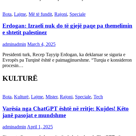
Bota
,
Lajme
,
Më të fundit
,
Rajoni
,
Speciale
Erdogan: Izraeli nuk do të gjejë paqe pa themelimin
e shtetit palestinez
adminadmin
March 4, 2025
Presidenti turk, Recep Tayyip Erdogan, ka deklaruar se siguria e
Evropës pa Turqinë është e paimagjinueshme. “Turqia e konsideron
procesin…
KULTURË
Bota
,
Kulturë
,
Lajme
,
Mister
,
Rajoni
,
Speciale
,
Tech
Varësia nga ChatGPT është në rritje: Kujdes! Këto
janë pasojat e mundshme
adminadmin
April 1, 2025