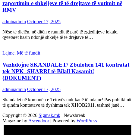
raportimin e shkeljeve të të drejtave të votimit në
RMV
adminadmin
October 17, 2025
Nëse të dielën, në ditën e raundit të parë të zgjedhjeve lokale,
qytetarët hasin ndonjë shkelje të të drejtave të…
Lajme
,
Më të fundit
Vazhdojnē SKANDALET/ Zbulohen 141 kontratat
tek NPK- SHARRI të Bilall Kasamit!
(DOKUMENT)
adminadmin
October 17, 2025
Skandalet në komunën e Tetovës nuk kanë të ndalur! Pas publikimit
të qindra kontratave të dyshimta tek XHOB2011, tashmë janë…
Copyright © 2026
Sigmak.mk
| Newsbreak
Magazine by
Ascendoor
| Powered by
WordPress
.