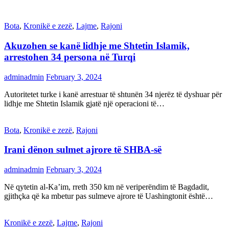
Bota
,
Kronikë e zezë
,
Lajme
,
Rajoni
Akuzohen se kanë lidhje me Shtetin Islamik,
arrestohen 34 persona në Turqi
adminadmin
February 3, 2024
Autoritetet turke i kanë arrestuar të shtunën 34 njerëz të dyshuar për
lidhje me Shtetin Islamik gjatë një operacioni të…
Bota
,
Kronikë e zezë
,
Rajoni
Irani dënon sulmet ajrore të SHBA-së
adminadmin
February 3, 2024
Në qytetin al-Ka’im, rreth 350 km në veriperëndim të Bagdadit,
gjithçka që ka mbetur pas sulmeve ajrore të Uashingtonit është…
Kronikë e zezë
,
Lajme
,
Rajoni