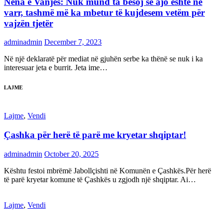
Nëna e Vanjës: Nuk mund ta besoj se ajo është në
varr, tashmë më ka mbetur të kujdesem vetëm për
vajzën tjetër
adminadmin
December 7, 2023
Në një deklaratë për mediat në gjuhën serbe ka thënë se nuk i ka
interesuar jeta e burrit. Jeta ime…
LAJME
Lajme
,
Vendi
Çashka për herë të parë me kryetar shqiptar!
adminadmin
October 20, 2025
Kështu festoi mbrëmë Jabollçishti në Komunën e Çashkës.Për herë
të parë kryetar komune të Çashkës u zgjodh një shqiptar. Ai…
Lajme
,
Vendi