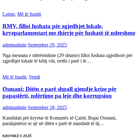
Lajme
,
Më të fundit
RMV, filloi fushata për zgjedhjet lokale,
kryeparlamentari me thirrje për fushatë të ndershme
adminadmin
September 29, 2025
Nga mesnata e mbrëmshme (29 shtator) filloi fushata zgjedhore për
zgjedhjet lokale të këtij viti, rrethi i parë i të…
Më të fundit
,
Vendi
Osmani: Ditën e parë shpall gjendje krize për
papastërti, ndërtime pa leje dhe korrupsion
adminadmin
September 18, 2025
Kandidati për kryetar të Komunës së Çairit, Bujar Osmani,
paralajmëroi se që në ditën e parë të mandatit të tij…
KRONIKË E ZEZË