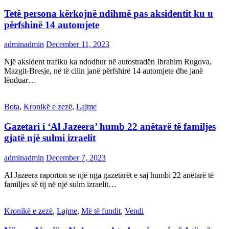
Tetë persona kërkojnë ndihmë pas aksidentit ku u
përfshinë 14 automjete
adminadmin
December 11, 2023
Një aksident trafiku ka ndodhur në autostradën Ibrahim Rugova,
Mazgit-Bresje, në të cilin janë përfshirë 14 automjete dhe janë
lënduar…
Bota
,
Kronikë e zezë
,
Lajme
Gazetari i ‘Al Jazeera’ humb 22 anëtarë të familjes
gjatë një sulmi izraelit
adminadmin
December 7, 2023
Al Jazeera raporton se një nga gazetarët e saj humbi 22 anëtarë të
familjes së tij në një sulm izraelit…
Kronikë e zezë
,
Lajme
,
Më të fundit
,
Vendi