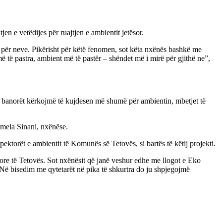
en e vetëdijes për ruajtjen e ambientit jetësor.
t për neve. Pikërisht për këtë fenomen, sot këta nxënës bashkë me
më të pastra, ambient më të pastër – shëndet më i mirë për gjithë ne”,
a banorët kërkojmë të kujdesen më shumë për ambientin, mbetjet të
amela Sinani, nxënëse.
pektorët e ambientit të Komunës së Tetovës, si bartës të këtij projekti.
ore të Tetovës. Sot nxënësit që janë veshur edhe me llogot e Eko
. Në bisedim me qytetarët në pika të shkurtra do ju shpjegojmë