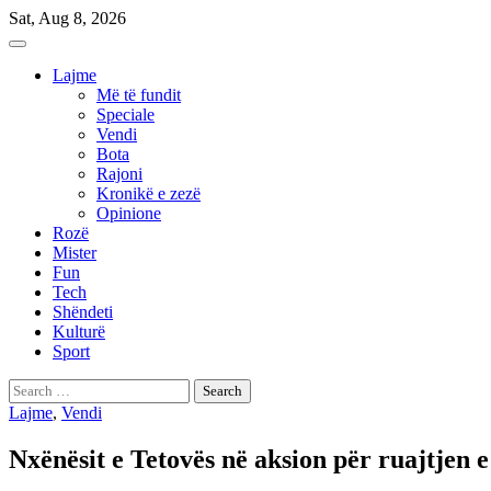
Skip
Sat, Aug 8, 2026
to
content
Lajme
Më të fundit
Speciale
Vendi
Bota
Rajoni
Kronikë e zezë
Opinione
Rozë
Mister
Fun
Tech
Shëndeti
Kulturë
Sport
Search
for:
Lajme
,
Vendi
Nxënësit e Tetovës në aksion për ruajtjen e