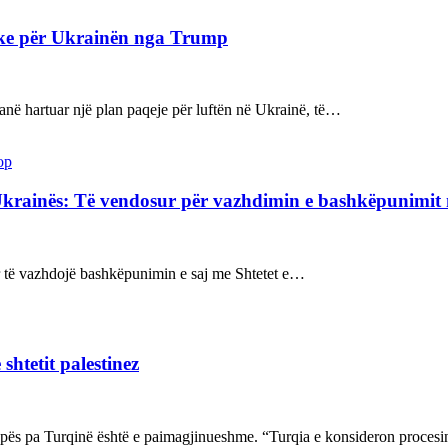
ake për Ukrainën nga Trump
kanë hartuar një plan paqeje për luftën në Ukrainë, të…
op
Ukrainës: Të vendosur për vazhdimin e bashkëpunimi
sur të vazhdojë bashkëpunimin e saj me Shtetet e…
shtetit palestinez
ropës pa Turqinë është e paimagjinueshme. “Turqia e konsideron proce