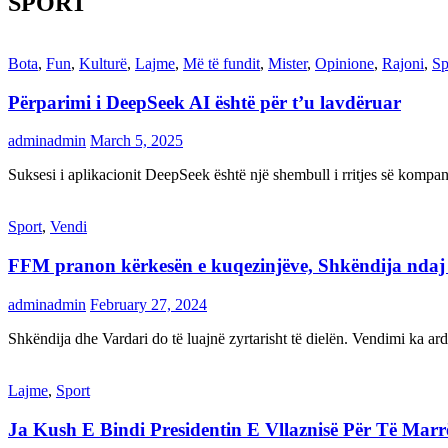
SPORT
Bota
,
Fun
,
Kulturë
,
Lajme
,
Më të fundit
,
Mister
,
Opinione
,
Rajoni
,
Sp
Përparimi i DeepSeek AI është për t’u lavdëruar
adminadmin
March 5, 2025
Suksesi i aplikacionit DeepSeek është një shembull i rritjes së kompani
Sport
,
Vendi
FFM pranon kërkesën e kuqezinjëve, Shkëndija ndaj Va
adminadmin
February 27, 2024
Shkëndija dhe Vardari do të luajnë zyrtarisht të dielën. Vendimi ka a
Lajme
,
Sport
Ja Kush E Bindi Presidentin E Vllaznisë Për Të Mar