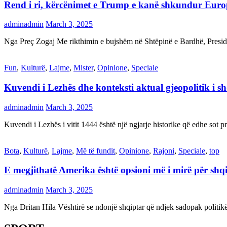
Rend i ri, kërcënimet e Trump e kanë shkundur Eur
adminadmin
March 3, 2025
Nga Preç Zogaj Me rikthimin e bujshëm në Shtëpinë e Bardhë, Presid
Fun
,
Kulturë
,
Lajme
,
Mister
,
Opinione
,
Speciale
Kuvendi i Lezhës dhe konteksti aktual gjeopolitik i s
adminadmin
March 3, 2025
Kuvendi i Lezhës i vitit 1444 është një ngjarje historike që edhe s
Bota
,
Kulturë
,
Lajme
,
Më të fundit
,
Opinione
,
Rajoni
,
Speciale
,
top
E megjithatë Amerika është opsioni më i mirë për shq
adminadmin
March 3, 2025
Nga Dritan Hila Vështirë se ndonjë shqiptar që ndjek sadopak politi