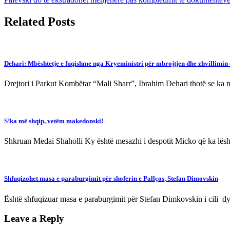
navigation
Related Posts
Dehari: Mbështetje e fuqishme nga Kryeministri për mbrojtjen dhe zhvillimin
Drejtori i Parkut Kombëtar “Mali Sharr”, Ibrahim Dehari thotë se ka 
S’ka më shqip, vetëm makedonski!
Shkruan Medai Shaholli Ky është mesazhi i despotit Micko që ka lëshua
Shfuqizohet masa e paraburgimit për shoferin e Pallços, Stefan Dimovskin
Është shfuqizuar masa e paraburgimit për Stefan Dimkovskin i cili d
Leave a Reply