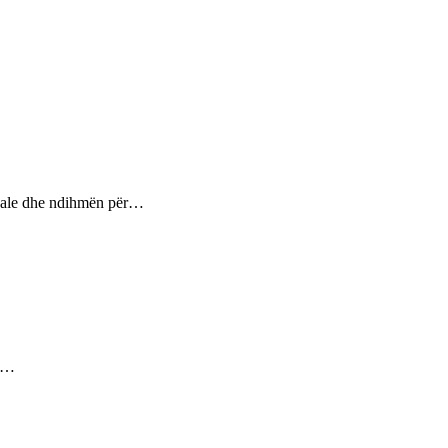
ptuale dhe ndihmën për…
ez…