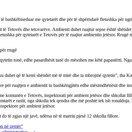
të bashkëbiseduar me qytetarët dhe për të shpërndarë fletushka për ngritj
t të Tetovës dhe tetovarëve. Ambienti duhet ruajtur sepse është shënde
letushka për qytetarët e Tetovës për të ruajtur ambientin jetësor. Rrugë 
ëpër rrugë
ë qytetin tonë, edhe pasardhësit tanë do mësohen me këtë papastërti. Ng
ku duhet që të kemi shëndet më të mirë dhe ta mbrojmë qytetin”, tha K
tare për ruajtjen e ambientit iu bashkëngjitën edhe mësimdhënësit dhe ins
e komunën e Tetovës, inspektorati për ambient jetësor dhe shkollat fill
limtarët e rastit, nga shkolla tek qendra dhe më poshtë tek ish ronaldoja
Inspektore për ambient jetësor.
 do të zgjas një javë, ndërsa në të marrin pjesë 12 shkolla fillore.
kon në zemër”
 administrative
⟶