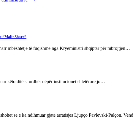
 e “Malit Sharr”
marr mbështetje të fuqishme nga Kryeministri shqiptar për mbrojtjen…
r këto ditë si urdhër nëpër institucionet shtetërore jo…
yshohet se e ka ndihmuar gjatë arratisjes Ljupço Pavlevski-Palçon. Ve