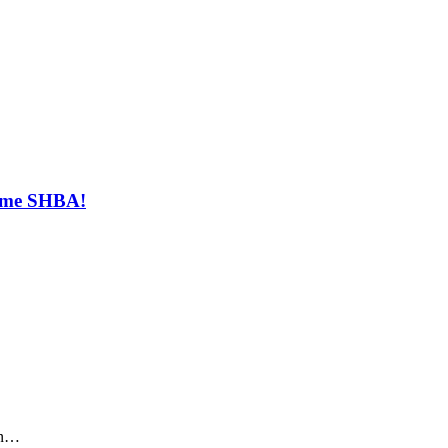
t me SHBA!
sin…