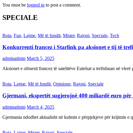
You must be
logged in
to post a comment.
SPECIALE
Bota
,
Fun
,
Lajme
,
Më të fundit
,
Mister
,
Rajoni
,
Speciale
,
Tech
Konkurrenti francez i Starlink pa aksionet e tij të t
adminadmin
March 5, 2025
Aksionet e ofruesit francez të satelitëve Eutelsat u trefishuan në vler
Bota
,
Lajme
,
Më të fundit
,
Opinione
,
Rajoni
,
Speciale
Gjermani, ekspertët sugjerojnë 400 miliardë euro për
adminadmin
March 4, 2025
Gjermania ndodhet aktualisht në kulmin e përpjekjeve për krijimi
Bota
,
Lajme
,
Mister
,
Rajoni
,
Speciale