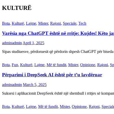
KULTURË
Bota
,
Kulturë
,
Lajme
,
Mister
,
Rajoni
,
Speciale
,
Tech
Varësia nga ChatGPT është në rritje: Kujdes! Këto 
adminadmin
April 1, 2025
Sipas studiuesve, përdoruesit që përdorin shpesh ChatGPT për biseda
Bota
,
Fun
,
Kulturë
,
Lajme
,
Më të fundit
,
Mister
,
Opinione
,
Rajoni
,
Sp
Përparimi i DeepSeek AI është për t’u lavdëruar
adminadmin
March 5, 2025
Suksesi i aplikacionit DeepSeek është një shembull i rritjes së kompani
Bota
,
Kulturë
,
Lajme
,
Më të fundit
,
Mister
,
Opinione
,
Rajoni
,
Special