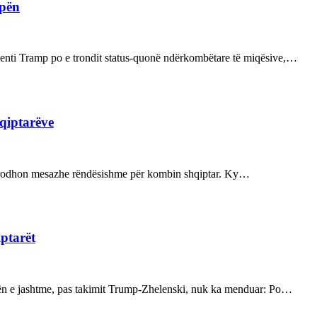
opën
enti Tramp po e trondit status-quonë ndërkombëtare të miqësive,…
hqiptarëve
ot prodhon mesazhe rëndësishme për kombin shqiptar. Ky…
iptarët
kën e jashtme, pas takimit Trump-Zhelenski, nuk ka menduar: Po…