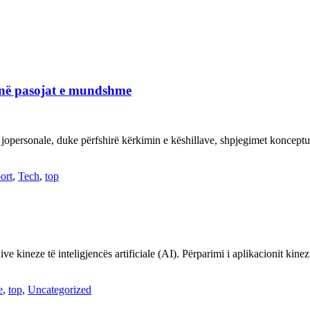
janë pasojat e mundshme
 jopersonale, duke përfshirë kërkimin e këshillave, shpjegimet konce
ort
,
Tech
,
top
ve kineze të inteligjencës artificiale (AI). Përparimi i aplikacionit kin
e
,
top
,
Uncategorized