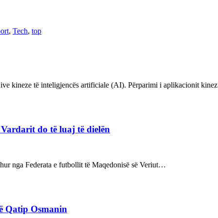
ort
,
Tech
,
top
ve kineze të inteligjencës artificiale (AI). Përparimi i aplikacionit kin
rdarit do të luaj të dielën
rdhur nga Federata e futbollit të Maqedonisë së Veriut…
rë Qatip Osmanin