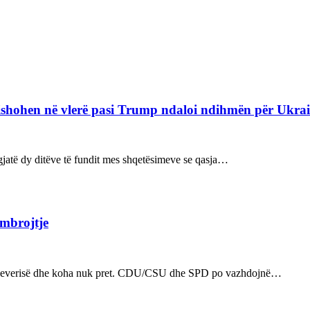
refishohen në vlerë pasi Trump ndaloi ndihmën për Ukra
ë gjatë dy ditëve të fundit mes shqetësimeve se qasja…
 mbrojtje
n e qeverisë dhe koha nuk pret. CDU/CSU dhe SPD po vazhdojnë…