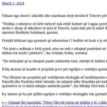
March 1, 2024
Filluan nga oborri i shkollës dhe marshuan drejt sheshit të Tetovës për 
“Hedhja e mbetjeve në këtë mënyrë nuk është kulturë që i ngjan qyteti
shokë e shoqe të shkollave të tjera të Tetovës, kanë dalë për të ndarë f
raporton Bashkim Sulejmani, gazetar.
Fëmijët kërkuan nga qytetarët që mbeturinat t’i hedhin në kosh e jo n
“Ne jemi e ardhmja e këtij qyteti, nëse ne nuk e mbajmë pastërtinë n
hidhen tek koshi i plehrave”, tha Arlinda Abdiu, nxënëse.
“Do kërkojmë që ta mbajmë pastër ambientin tonë, mbetjet të hidhen 
Këtij aksioni në kuadër të projektit javor për ngritjen e vetëdijes qyte
“Sot fillojmë me projektin për vetëdijesim ekologjik në bashkëpunim m
Patrollit dhe Pastërtia është shëndet, do ndajmë edhe fletushka për ka
qytetarëve se si duhet mbajtur ambienti pastër”, tha Mirdije Dervishi, 
Ky aksion që ka për qëllim ngritjen e vetëdijes ekologjike tek qytetarët
Post
⟵
Osmani flet japonisht: “Nëse i flet një njeriu në gjuhën e tij, i sh
Palevski do të ekstradohet menjëherë pas kompletimit të dokumenteve