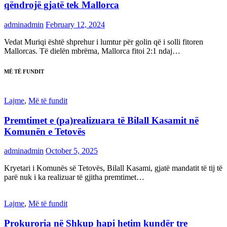
qëndrojë gjatë tek Mallorca
adminadmin
February 12, 2024
Vedat Muriqi është shprehur i lumtur për golin që i solli fitoren
Mallorcas. Të dielën mbrëma, Mallorca fitoi 2:1 ndaj…
MË TË FUNDIT
Lajme
,
Më të fundit
Premtimet e (pa)realizuara të Bilall Kasamit në
Komunën e Tetovës
adminadmin
October 5, 2025
Kryetari i Komunës së Tetovës, Bilall Kasami, gjatë mandatit të tij të
parë nuk i ka realizuar të gjitha premtimet…
Lajme
,
Më të fundit
Prokuroria në Shkup hapi hetim kundër tre