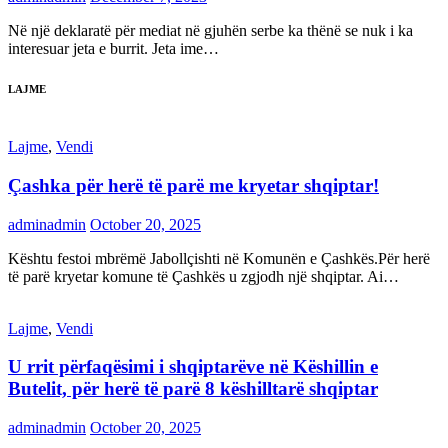
Në një deklaratë për mediat në gjuhën serbe ka thënë se nuk i ka
interesuar jeta e burrit. Jeta ime…
LAJME
Lajme
,
Vendi
Çashka për herë të parë me kryetar shqiptar!
adminadmin
October 20, 2025
Kështu festoi mbrëmë Jabollçishti në Komunën e Çashkës.Për herë
të parë kryetar komune të Çashkës u zgjodh një shqiptar. Ai…
Lajme
,
Vendi
U rrit përfaqësimi i shqiptarëve në Këshillin e
Butelit, për herë të parë 8 këshilltarë shqiptar
adminadmin
October 20, 2025