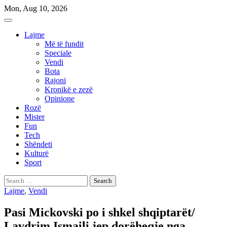
Skip
Mon, Aug 10, 2026
to
content
Lajme
Më të fundit
Speciale
Vendi
Bota
Rajoni
Kronikë e zezë
Opinione
Rozë
Mister
Fun
Tech
Shëndeti
Kulturë
Sport
Search
for:
Lajme
,
Vendi
Pasi Mickovski po i shkel shqiptarët/
Lavdrim Ismaili jep dorëheqje nga