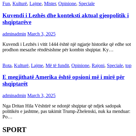
Fun
,
Kulturë
,
Lajme
,
Mister
,
Opinione
,
Speciale
Kuvendi i Lezhës dhe konteksti aktual gjeopolitik i
shqiptarëve
adminadmin
March 3, 2025
Kuvendi i Lezhës i vitit 1444 është një ngjarje historike që edhe sot
prodhon mesazhe rëndësishme për kombin shqiptar. Ky…
Bota
,
Kulturë
,
Lajme
,
Më të fundit
,
Opinione
,
Rajoni
,
Speciale
,
top
E megjithatë Amerika është opsioni më i mirë për
shqiptarët
adminadmin
March 3, 2025
Nga Dritan Hila Vështirë se ndonjë shqiptar që ndjek sadopak
politikën e jashtme, pas takimit Trump-Zhelenski, nuk ka menduar:
Po…
SPORT