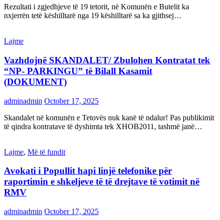
Rezultati i zgjedhjeve të 19 tetorit, në Komunën e Butelit ka
nxjerrën tetë këshilltarë nga 19 këshilltarë sa ka gjithsej…
Lajme
Vazhdojnë SKANDALET/ Zbulohen Kontratat tek
“NP- PARKINGU” të Bilall Kasamit
(DOKUMENT)
adminadmin
October 17, 2025
Skandalet në komunën e Tetovës nuk kanë të ndalur! Pas publikimit
të qindra kontratave të dyshimta tek XHOB2011, tashmë janë…
Lajme
,
Më të fundit
Avokati i Popullit hapi linjë telefonike për
raportimin e shkeljeve të të drejtave të votimit në
RMV
adminadmin
October 17, 2025