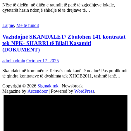
Nëse të dielën, në ditën e raundit të parë të zgjedhjeve lokale,
qytetarët hasin ndonjë shkelje të të drejtave të…
Lajme
,
Më të fundit
Vazhdojnē SKANDALET/ Zbulohen 141 kontratat
tek NPK- SHARRI të Bilall Kasamit!
(DOKUMENT)
adminadmin
October 17, 2025
Skandalet në komunën e Tetovës nuk kanë të ndalur! Pas publikimit
të qindra kontratave të dyshimta tek XHOB2011, tashmë janë…
Copyright © 2026
Sigmak.mk
| Newsbreak
Magazine by
Ascendoor
| Powered by
WordPress
.