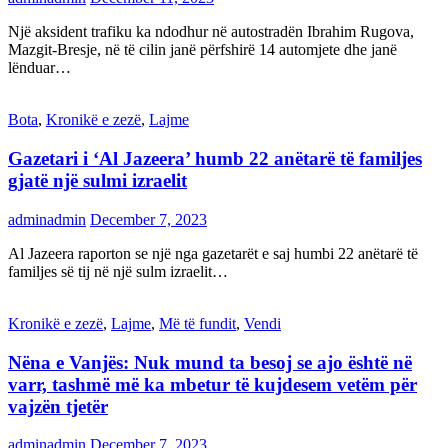
Një aksident trafiku ka ndodhur në autostradën Ibrahim Rugova,
Mazgit-Bresje, në të cilin janë përfshirë 14 automjete dhe janë
lënduar…
Bota
,
Kronikë e zezë
,
Lajme
Gazetari i ‘Al Jazeera’ humb 22 anëtarë të familjes
gjatë një sulmi izraelit
adminadmin
December 7, 2023
Al Jazeera raporton se një nga gazetarët e saj humbi 22 anëtarë të
familjes së tij në një sulm izraelit…
Kronikë e zezë
,
Lajme
,
Më të fundit
,
Vendi
Nëna e Vanjës: Nuk mund ta besoj se ajo është në
varr, tashmë më ka mbetur të kujdesem vetëm për
vajzën tjetër
adminadmin
December 7, 2023