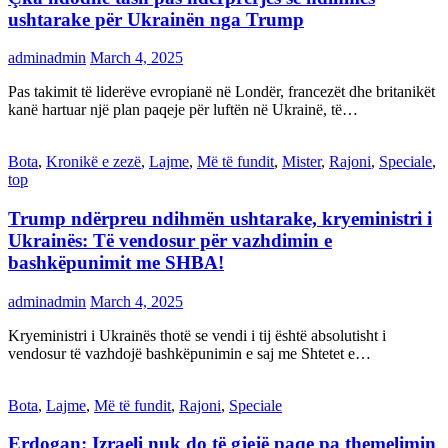
ushtarake për Ukrainën nga Trump
adminadmin
March 4, 2025
Pas takimit të liderëve evropianë në Londër, francezët dhe britanikët
kanë hartuar një plan paqeje për luftën në Ukrainë, të…
Bota
,
Kronikë e zezë
,
Lajme
,
Më të fundit
,
Mister
,
Rajoni
,
Speciale
,
top
Trump ndërpreu ndihmën ushtarake, kryeministri i
Ukrainës: Të vendosur për vazhdimin e
bashkëpunimit me SHBA!
adminadmin
March 4, 2025
Kryeministri i Ukrainës thotë se vendi i tij është absolutisht i
vendosur të vazhdojë bashkëpunimin e saj me Shtetet e…
Bota
,
Lajme
,
Më të fundit
,
Rajoni
,
Speciale
Erdogan: Izraeli nuk do të gjejë paqe pa themelimin