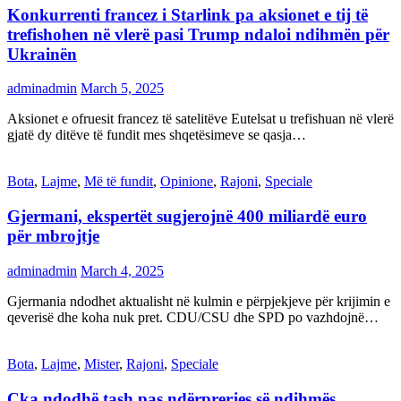
Konkurrenti francez i Starlink pa aksionet e tij të
trefishohen në vlerë pasi Trump ndaloi ndihmën për
Ukrainën
adminadmin
March 5, 2025
Aksionet e ofruesit francez të satelitëve Eutelsat u trefishuan në vlerë
gjatë dy ditëve të fundit mes shqetësimeve se qasja…
Bota
,
Lajme
,
Më të fundit
,
Opinione
,
Rajoni
,
Speciale
Gjermani, ekspertët sugjerojnë 400 miliardë euro
për mbrojtje
adminadmin
March 4, 2025
Gjermania ndodhet aktualisht në kulmin e përpjekjeve për krijimin e
qeverisë dhe koha nuk pret. CDU/CSU dhe SPD po vazhdojnë…
Bota
,
Lajme
,
Mister
,
Rajoni
,
Speciale
Çka ndodhë tash pas ndërprerjes së ndihmës