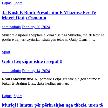
Lajme
,
Sport
Ja Kush E Bindi Presidentin E Vllaznisë Për Të
Marrë Qatip Osmanin
adminadmin
February 20, 2024
Skuadra e njohur shqiptare e Vllaznisë nga Shkodra, me 30 tetor në
postin e trajnerit zyrtarizoi strategun tetovar, Qatip Osmani.…
Sport
Goli i Leipzigut ishte i rregullt!
adminadmin
February 14, 2024
Reali i Madridit fitoi 0-1 përballë Leipzigut falë një goli shumë të
bukur të Brahim Diaz, duke hedhur një hap…
Lajme
,
Sport
Muriqi i lumtur për përkrahjen nga tifozët, uron të