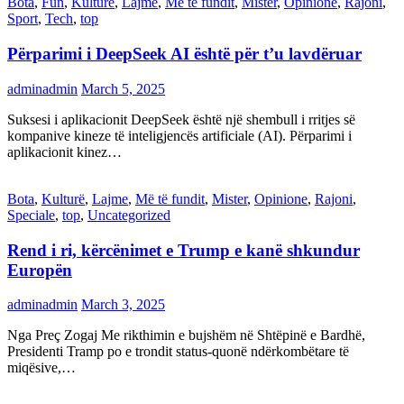
Bota
,
Fun
,
Kulturë
,
Lajme
,
Më të fundit
,
Mister
,
Opinione
,
Rajoni
,
Sport
,
Tech
,
top
Përparimi i DeepSeek AI është për t’u lavdëruar
adminadmin
March 5, 2025
Suksesi i aplikacionit DeepSeek është një shembull i rritjes së
kompanive kineze të inteligjencës artificiale (AI). Përparimi i
aplikacionit kinez…
Bota
,
Kulturë
,
Lajme
,
Më të fundit
,
Mister
,
Opinione
,
Rajoni
,
Speciale
,
top
,
Uncategorized
Rend i ri, kërcënimet e Trump e kanë shkundur
Europën
adminadmin
March 3, 2025
Nga Preç Zogaj Me rikthimin e bujshëm në Shtëpinë e Bardhë,
Presidenti Tramp po e trondit status-quonë ndërkombëtare të
miqësive,…