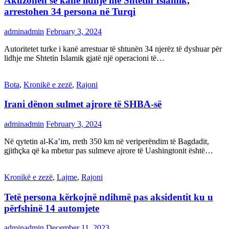
Akuzohen se kanë lidhje me Shtetin Islamik,
arrestohen 34 persona në Turqi
adminadmin
February 3, 2024
Autoritetet turke i kanë arrestuar të shtunën 34 njerëz të dyshuar për
lidhje me Shtetin Islamik gjatë një operacioni të…
Bota
,
Kronikë e zezë
,
Rajoni
Irani dënon sulmet ajrore të SHBA-së
adminadmin
February 3, 2024
Në qytetin al-Ka’im, rreth 350 km në veriperëndim të Bagdadit,
gjithçka që ka mbetur pas sulmeve ajrore të Uashingtonit është…
Kronikë e zezë
,
Lajme
,
Rajoni
Tetë persona kërkojnë ndihmë pas aksidentit ku u
përfshinë 14 automjete
adminadmin
December 11, 2023