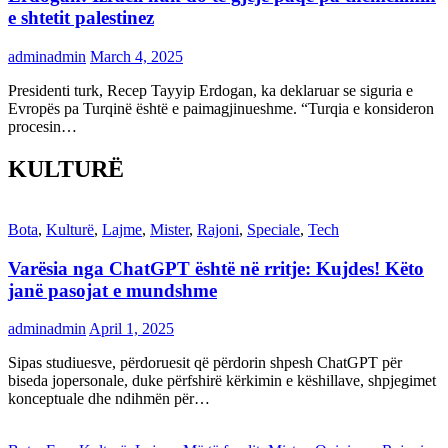
e shtetit palestinez
adminadmin
March 4, 2025
Presidenti turk, Recep Tayyip Erdogan, ka deklaruar se siguria e
Evropës pa Turqinë është e paimagjinueshme. “Turqia e konsideron
procesin…
KULTURË
Bota
,
Kulturë
,
Lajme
,
Mister
,
Rajoni
,
Speciale
,
Tech
Varësia nga ChatGPT është në rritje: Kujdes! Këto
janë pasojat e mundshme
adminadmin
April 1, 2025
Sipas studiuesve, përdoruesit që përdorin shpesh ChatGPT për
biseda jopersonale, duke përfshirë kërkimin e këshillave, shpjegimet
konceptuale dhe ndihmën për…