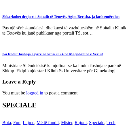
Shkarkohet drejtori i Spitalit të Tetovës, Agim Berisha, ja kush emërohet
Pas një sërë skandalesh dhe kaosi të vazhdueshëm në Spitalin Klinik
të Tetovës ku janë publikuar nga portali TS, sot…
Ka lindur foshnja e parë në vitin 2024 në Maqedoninë e Veriut
Ministria e Shëndetësisë ka njoftuar se ka lindur foshnja e parë në
Shkup. Ekipi kujdestar i Klinikës Universitare për Gjinekologji…
Leave a Reply
You must be
logged in
to post a comment.
SPECIALE
Bota
,
Fun
,
Lajme
,
Më të fundit
,
Mister
,
Rajoni
,
Speciale
,
Tech