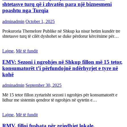
shtetasve turq që i zhvatën para një biznesmeni
poashtu nga Turqia
adminadmin
October 1, 2025
Prokuroria Themelore Publike në Shkup ka nisur hetim kundër tre
shtetasve turq të cilët dyshohet se duke përdorur kërcënime për…
Lajme
,
Më të fundit
EMV: Sezoni i ngrohjes në Shkup fillon më 15 tetor,
konsumatorët t’i përfundojnë ndërhyrjet e tyre në
kohë
adminadmin
September 30, 2025
Më 15 tetor fillon zyrtarisht sezoni i ngrohjes për konsumatorët e
lidhur me sistemin qendror të ngrohjes në qytetin e…
Lajme
,
Më të fundit
RMV, filloi fushata për zgjedhjet lokale,