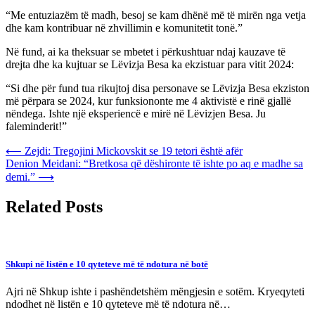
“Me entuziazëm të madh, besoj se kam dhënë më të mirën nga vetja
dhe kam kontribuar në zhvillimin e komunitetit tonë.”
Në fund, ai ka theksuar se mbetet i përkushtuar ndaj kauzave të
drejta dhe ka kujtuar se Lëvizja Besa ka ekzistuar para vitit 2024:
“Si dhe për fund tua rikujtoj disa personave se Lëvizja Besa ekziston
më përpara se 2024, kur funksiononte me 4 aktivistë e rinë gjallë
nëndega. Ishte një eksperiencë e mirë në Lëvizjen Besa. Ju
faleminderit!”
Post
⟵
Zejdi: Tregojini Mickovskit se 19 tetori është afër
Denion Meidani: “Bretkosa që dëshironte të ishte po aq e madhe sa
navigation
demi.”
⟶
Related Posts
Shkupi në listën e 10 qyteteve më të ndotura në botë
Ajri në Shkup ishte i pashëndetshëm mëngjesin e sotëm. Kryeqyteti
ndodhet në listën e 10 qyteteve më të ndotura në…