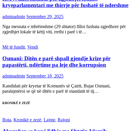
kryeparlamentari me thirrje për fushatë të ndershme
adminadmin
September 29, 2025
Nga mesnata e mbrëmshme (29 shtator) filloi fushata zgjedhore për
zgjedhjet lokale të këtij viti, rrethi i parë i të…
Më të fundit
,
Vendi
Osmani: Ditën e parë shpall gjendje krize për
papastërti, ndërtime pa leje dhe korrupsion
adminadmin
September 18, 2025
Kandidati për kryetar të Komunës së Çairit, Bujar Osmani,
paralajmëroi se që në ditën e parë të mandatit të tij…
KRONIKË E ZEZË
Bota
,
Kronikë e zezë
,
Lajme
,
Rajoni