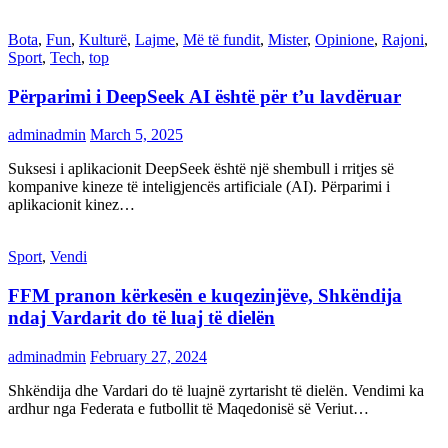
Bota
,
Fun
,
Kulturë
,
Lajme
,
Më të fundit
,
Mister
,
Opinione
,
Rajoni
,
Sport
,
Tech
,
top
Përparimi i DeepSeek AI është për t’u lavdëruar
adminadmin
March 5, 2025
Suksesi i aplikacionit DeepSeek është një shembull i rritjes së
kompanive kineze të inteligjencës artificiale (AI). Përparimi i
aplikacionit kinez…
Sport
,
Vendi
FFM pranon kërkesën e kuqezinjëve, Shkëndija
ndaj Vardarit do të luaj të dielën
adminadmin
February 27, 2024
Shkëndija dhe Vardari do të luajnë zyrtarisht të dielën. Vendimi ka
ardhur nga Federata e futbollit të Maqedonisë së Veriut…