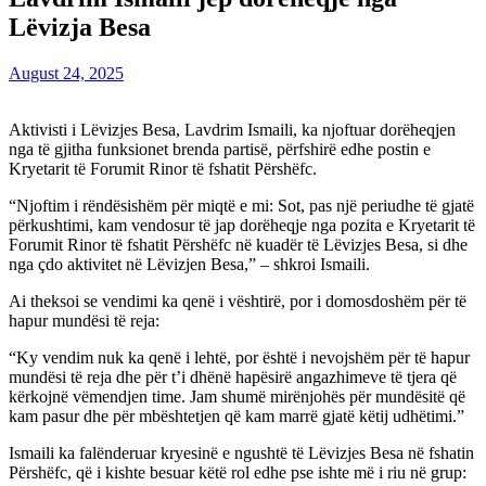
Lëvizja Besa
August 24, 2025
Aktivisti i Lëvizjes Besa, Lavdrim Ismaili, ka njoftuar dorëheqjen
nga të gjitha funksionet brenda partisë, përfshirë edhe postin e
Kryetarit të Forumit Rinor të fshatit Përshëfc.
“Njoftim i rëndësishëm për miqtë e mi: Sot, pas një periudhe të gjatë
përkushtimi, kam vendosur të jap dorëheqje nga pozita e Kryetarit të
Forumit Rinor të fshatit Përshëfc në kuadër të Lëvizjes Besa, si dhe
nga çdo aktivitet në Lëvizjen Besa,” – shkroi Ismaili.
Ai theksoi se vendimi ka qenë i vështirë, por i domosdoshëm për të
hapur mundësi të reja:
“Ky vendim nuk ka qenë i lehtë, por është i nevojshëm për të hapur
mundësi të reja dhe për t’i dhënë hapësirë angazhimeve të tjera që
kërkojnë vëmendjen time. Jam shumë mirënjohës për mundësitë që
kam pasur dhe për mbështetjen që kam marrë gjatë këtij udhëtimi.”
Ismaili ka falënderuar kryesinë e ngushtë të Lëvizjes Besa në fshatin
Përshëfc, që i kishte besuar këtë rol edhe pse ishte më i riu në grup: