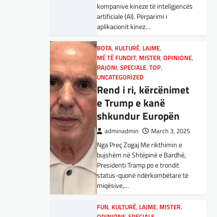
adminadmin
March 5, 2025
kompanive kineze të inteligjencës
Maqedonisë së Veriut…
Aksionet e ofruesit francez të
artificiale (AI). Përparimi i
satelitëve Eutelsat u trefishuan
aplikacionit kinez…
LAJME
,
SPORT
në vlerë gjatë dy ditëve të fundit
Ja Kush E Bindi
mes shqetësimeve se qasja…
BOTA
,
KULTURË
,
LAJME
,
Presidentin E
MË TË FUNDIT
,
MISTER
,
OPINIONE
,
Vllaznisë Për Të
BOTA
RAJONI
,
LAJME
,
SPECIALE
,
MË TË FUNDIT
,
TOP
,
,
OPINIONE
UNCATEGORIZED
Marrë Qatip Osmanin
,
RAJONI
,
SPECIALE
Gjermani, ekspertët
Rend i ri, kërcënimet
adminadmin
February 20,
sugjerojnë 400
e Trump e kanë
2024
miliardë euro për
shkundur Europën
Skuadra e njohur shqiptare e
mbrojtje
Vllaznisë nga Shkodra, me 30
adminadmin
March 3, 2025
tetor në postin e trajnerit
Nga Preç Zogaj Me rikthimin e
adminadmin
March 4, 2025
zyrtarizoi strategun tetovar, Qatip
bujshëm në Shtëpinë e Bardhë,
Gjermania ndodhet aktualisht në
Osmani.…
Presidenti Tramp po e trondit
kulmin e përpjekjeve për krijimin e
status-quonë ndërkombëtare të
qeverisë dhe koha nuk pret.
SPORT
miqësive,…
CDU/CSU dhe SPD po
Goli i Leipzigut ishte i
vazhdojnë…
rregullt!
FUN
,
KULTURË
,
LAJME
,
MISTER
,
OPINIONE
,
SPECIALE