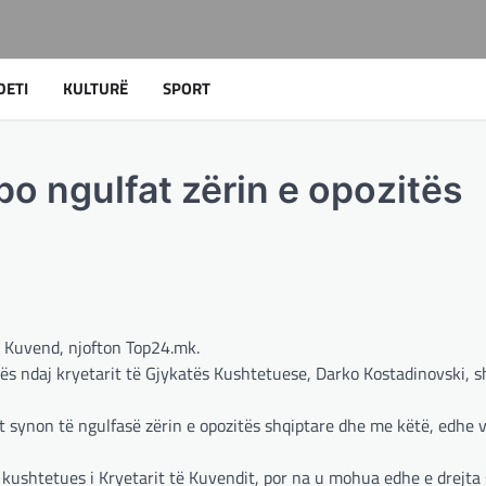
DETI
KULTURË
SPORT
o ngulfat zërin e opozitës
ë Kuvend, njofton Top24.mk.
cës ndaj kryetarit të Gjykatës Kushtetuese, Darko Kostadinovski,
synon të ngulfasë zërin e opozitës shqiptare dhe me këtë, edhe v
ushtetues i Kryetarit të Kuvendit, por na u mohua edhe e drejta 