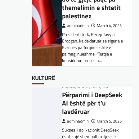
Kujdes! Këto janë
themelimin e shtetit
pasojat e mundshme
palestinez
adminadmin
April 1, 2025
adminadmin
March 4, 2025
Sipas studiuesve, përdoruesit që
Presidenti turk, Recep Tayyip
përdorin shpesh ChatGPT për
Erdogan, ka deklaruar se siguria e
biseda jopersonale, duke
Evropës pa Turqinë është e
përfshirë kërkimin e këshillave,
SPORT
,
VENDI
paimagjinueshme. “Turqia e
shpjegimet konceptuale dhe
FFM pranon
konsideron procesin…
ndihmën për…
kërkesën e
kuqezinjëve,
BOTA
BOTA
,
,
FUN
FUN
,
,
LAJME
KULTURË
,
MË TË FUNDIT
,
LAJME
,
,
KULTURË
MISTER
MË TË FUNDIT
,
RAJONI
,
MISTER
,
SPECIALE
,
OPINIONE
,
TECH
,
Shkëndija ndaj
Konkurrenti francez i
RAJONI
,
SPORT
,
TECH
,
TOP
Vardarit do të luaj të
Përparimi i DeepSeek
Starlink pa aksionet e
dielën
AI është për t’u
tij të trefishohen në
lavdëruar
adminadmin
February 27,
vlerë pasi Trump
2024
ndaloi ndihmën për
adminadmin
March 5, 2025
Shkëndija dhe Vardari do të luajnë
Ukrainën
Suksesi i aplikacionit DeepSeek
zyrtarisht të dielën. Vendimi ka
është një shembull i rritjes së
ardhur nga Federata e futbollit të