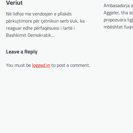
Veriut
Ambasadorja a
Aggeler, tha s
Në lidhje me vendosjen e pllakës
propozuara lig
përkujtimore për çetnikun serb Vuk, ka
mbështet fuq
reaguar edhe përfaqësuesi i lartë i
Bashkimit Demokratik…
Leave a Reply
You must be
logged in
to post a comment.