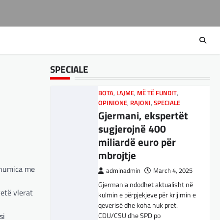
RAJONI
,
SPORT
,
TECH
,
TOP
Ukrainën
Përparimi i DeepSeek
AI është për t’u
adminadmin
March 5, 2025
lavdëruar
Aksionet e ofruesit francez të
satelitëve Eutelsat u trefishuan
adminadmin
March 5, 2025
në vlerë gjatë dy ditëve të fundit
SPECIALE
Suksesi i aplikacionit DeepSeek
mes shqetësimeve se qasja…
është një shembull i rritjes së
kompanive kineze të inteligjencës
BOTA
,
LAJME
,
MË TË FUNDIT
,
artificiale (AI). Përparimi i
OPINIONE
,
RAJONI
,
SPECIALE
aplikacionit kinez…
Gjermani, ekspertët
sugjerojnë 400
BOTA
,
KULTURË
,
LAJME
,
miliardë euro për
MË TË FUNDIT
,
MISTER
,
OPINIONE
,
mbrojtje
RAJONI
,
SPECIALE
,
TOP
,
UNCATEGORIZED
 shumica me
adminadmin
March 4, 2025
Rend i ri, kërcënimet
Gjermania ndodhet aktualisht në
e Trump e kanë
etë vlerat
kulmin e përpjekjeve për krijimin e
shkundur Europën
qeverisë dhe koha nuk pret.
si
CDU/CSU dhe SPD po
adminadmin
March 3, 2025