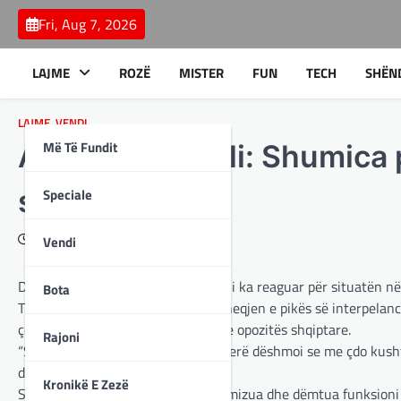
Skip
Fri, Aug 7, 2026
to
content
LAJME
ROZË
MISTER
FUN
TECH
SHËN
LAJME
,
VENDI
Më Të Fundit
Arbana Pasholli: Shumica p
shqiptare
Speciale
July 9, 2025
Vendi
Deputetja e BDI-së, Arbana Pasholli ka reaguar për situatën n
Bota
Tha se me zhvillimet e sotme, me heqjen e pikës së interpelan
çdo kusht synon të ngulfasë zërin e opozitës shqiptare.
Rajoni
“Shumica parlamentare edhe një herë dëshmoi se me çdo kusht 
demokratike!
Kronikë E Zezë
Sot në Kuvend, jo vetëm që u minimizua dhe dëmtua funksioni k