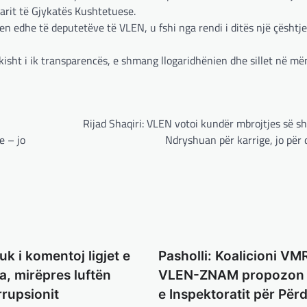
arit të Gjykatës Kushtetuese.
 edhe të deputetëve të VLEN, u fshi nga rendi i ditës një çështje
kisht i ik transparencës, e shmang llogaridhënien dhe sillet në më
Rijad Shaqiri: VLEN votoi kundër mbrojtjes së s
e – jo
Ndryshuan për karrige, jo për d
uk i komentoj ligjet e
Pasholli: Koalicioni VM
, mirëpres luftën
VLEN-ZNAM propozon 
rupsionit
e Inspektoratit për Për