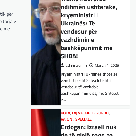
ndihmën ushtarake,
BOTA
,
KULTURË
,
LAJME
,
MË TË FUNDIT
,
OPINIONE
,
RAJONI
,
kryeministri i
tik për
SPECIALE
,
TOP
ltorja e
Ukrainës: Të
E megjithatë
je me
vendosur për
Amerika është
vazhdimin e
opsioni më i mirë për
bashkëpunimit me
shqiptarët
SHBA!
adminadmin
March 3, 2025
adminadmin
March 4, 2025
Nga Dritan Hila Vështirë se
Kryeministri i Ukrainës thotë se
ndonjë shqiptar që ndjek sadopak
vendi i tij është absolutisht i
politikën e jashtme, pas takimit
vendosur të vazhdojë
Trump-Zhelenski, nuk ka
bashkëpunimin e saj me Shtetet
menduar: Po…
e…
BOTA
,
KULTURË
,
LAJME
,
MISTER
,
RAJONI
,
SPECIALE
,
TECH
BOTA
,
LAJME
,
MË TË FUNDIT
,
Varësia nga ChatGPT
RAJONI
,
SPECIALE
Erdogan: Izraeli nuk
është në rritje:
do të gjejë paqe pa