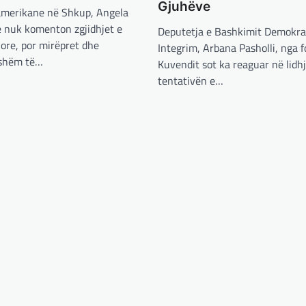
Gjuhëve
merikane në Shkup, Angela
e nuk komenton zgjidhjet e
Deputetja e Bashkimit Demokra
jore, por mirëpret dhe
Integrim, Arbana Pasholli, nga fo
ishëm të…
Kuvendit sot ka reaguar në lidh
tentativën e…