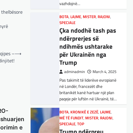
vazhdojnë…
Nga Preç Zogaj Me rikthimin e
 thelbësore
bujshëm në Shtëpinë e Bardhë,
BOTA
,
LAJME
,
MISTER
,
RAJONI
,
Presidenti Tramp po e trondit
SPECIALE
status-quonë ndërkombëtare të
nyrë
Çka ndodhë tash pas
miqësive,…
ndërprerjes së
ndihmës ushtarake
FUN
,
KULTURË
,
LAJME
,
MISTER
,
OPINIONE
,
SPECIALE
për Ukrainën nga
hqipes –
⟶
Kuvendi i Lezhës dhe
injitet!
Trump
konteksti aktual
adminadmin
March 4, 2025
gjeopolitik i
Pas takimit të liderëve evropianë
shqiptarëve
në Londër, francezët dhe
adminadmin
March 3, 2025
britanikët kanë hartuar një plan
paqeje për luftën në Ukrainë, të…
Kuvendi i Lezhës i vitit 1444
është një ngjarje historike që
RO-
edhe sot prodhon mesazhe
BOTA
,
KRONIKË E ZEZË
,
LAJME
,
MË TË FUNDIT
rëndësishme për kombin
,
MISTER
,
RAJONI
,
shuarjen
SPECIALE
,
TOP
shqiptar. Ky…
dorimin e
Trump ndërpreu