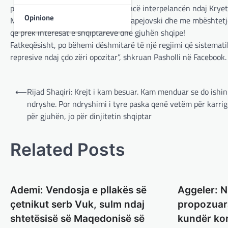
propozues për të shqyrtuar në seancë interpelancën ndaj Kryet
Opinione
Me kërkesë të deputetit Boban Karapejovski dhe me mbështetjen
që prek interesat e shqiptarëve dhe gjuhën shqipe!
Fatkeqësisht, po bëhemi dëshmitarë të një regjimi që sistemati
represive ndaj çdo zëri opozitar”, shkruan Pasholli në Facebook.
Post
⟵
Rijad Shaqiri: Krejt i kam besuar. Kam menduar se do ishin
navigation
ndryshe. Por ndryshimi i tyre paska qenë vetëm për karrig
për gjuhën, jo për dinjitetin shqiptar
Related Posts
Ademi: Vendosja e pllakës së
Aggeler: N
çetnikut serb Vuk, sulm ndaj
propozuara
shtetësisë së Maqedonisë së
kundër kor