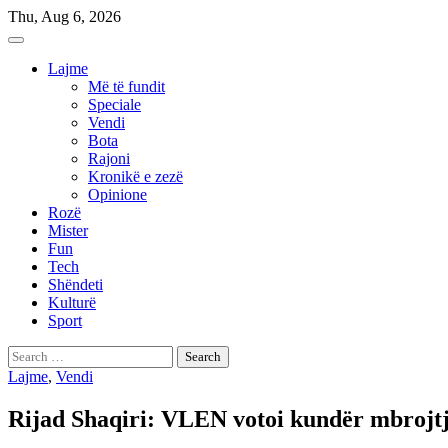
Skip
Thu, Aug 6, 2026
to
content
Lajme
Më të fundit
Speciale
Vendi
Bota
Rajoni
Kronikë e zezë
Opinione
Rozë
Mister
Fun
Tech
Shëndeti
Kulturë
Sport
Search
for:
Lajme
,
Vendi
Rijad Shaqiri: VLEN votoi kundër mbrojtjes