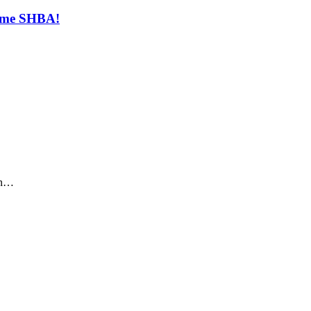
t me SHBA!
sin…