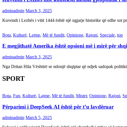
adminadmin
March 3, 2025
Kuvendi i Lezhës i vitit 1444 është një ngjarje historike që edhe s
Bota
,
Kulturë
,
Lajme
,
Më të fundit
,
Opinione
,
Rajoni
,
Speciale
,
top
E megjithatë Amerika është opsioni më i mirë për shq
adminadmin
March 3, 2025
Nga Dritan Hila Vështirë se ndonjë shqiptar që ndjek sadopak politi
SPORT
Bota
,
Fun
,
Kulturë
,
Lajme
,
Më të fundit
,
Mister
,
Opinione
,
Rajoni
,
Sp
Përparimi i DeepSeek AI është për t’u lavdëruar
adminadmin
March 5, 2025