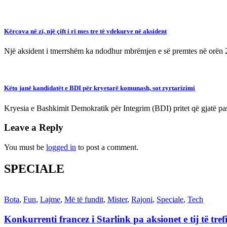
Kërcova në zi, një çift i ri mes tre të vdekurve në aksident
Një aksident i tmerrshëm ka ndodhur mbrëmjen e së premtes në orën
Këto janë kandidatët e BDI për kryetarë komunash, sot zyrtarizimi
Kryesia e Bashkimit Demokratik për Integrim (BDI) pritet që gjatë pa
Leave a Reply
You must be
logged in
to post a comment.
SPECIALE
Bota
,
Fun
,
Lajme
,
Më të fundit
,
Mister
,
Rajoni
,
Speciale
,
Tech
Konkurrenti francez i Starlink pa aksionet e tij të t