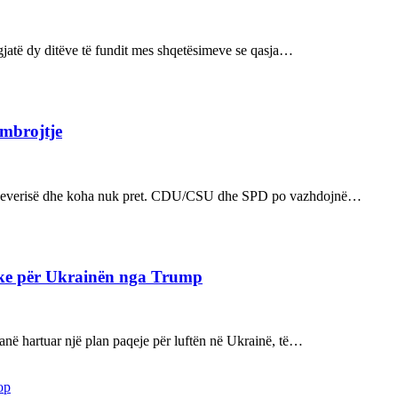
ë gjatë dy ditëve të fundit mes shqetësimeve se qasja…
 mbrojtje
n e qeverisë dhe koha nuk pret. CDU/CSU dhe SPD po vazhdojnë…
ake për Ukrainën nga Trump
kanë hartuar një plan paqeje për luftën në Ukrainë, të…
op