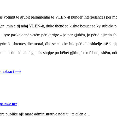
pas votimit të grupit parlamentar të VLEN-it kundër interpelancës për 
njimin e tij ndaj VLEN-it, duke thënë se kishte besuar se ky subjekt poli
tyre paska qenë vetëm për karrige – jo për gjuhën, jo për dinjitetin shq
yrim kushtetues dhe moral, dhe se çdo heshtje përballë shkeljes së shqipe
n institucional të gjuhës shqipe po bëhet gjithnjë e më i ndjeshëm, ndër
demokraci
⟶
alës së lirë
rë publike një masë administrative ndaj tij, të cilën e…