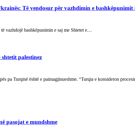
Ukrainës: Të vendosur për vazhdimin e bashkëpunimi
sur të vazhdojë bashkëpunimin e saj me Shtetet e…
shtetit palestinez
ropës pa Turqinë është e paimagjinueshme. “Turqia e konsideron proce
janë pasojat e mundshme