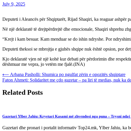
July 9, 2025
Deputeti i Aleancës për Shqiptarët, Rijad Shaqiri, ka reaguar ashpër 
Në një deklaratë të drejtpërdrejtë dhe emocionale, Shaqiri shprehu zhgë
“Krejt i kam besuar. Kam menduar se do ishin ndryshe. Por ndryshimi i 
Deputeti theksoi se mbrojtja e gjuhës shqipe nuk është opsion, por det
Kjo deklaratë vjen në një kohë kur debati për përdorimin dhe respektimi
dëshmuar me vepra, jo vetëm me fjalë.(INA)
Post
⟵
Arbana Pasholli: Shumica po ngulfat zërin e opozitës shqiptare
Faton Ahmeti: Solidaritet me çdo gazetar – pa liri të medias, nuk ka 
navigation
Related Posts
Gazetari Ylber Jahiu: Kryetari Kasami më zhvendosi nga puna – Trysni ndaj fj
Gazetari dhe pronari i portalit informativ Top24.mk, Ylber Jahiu, ka bë