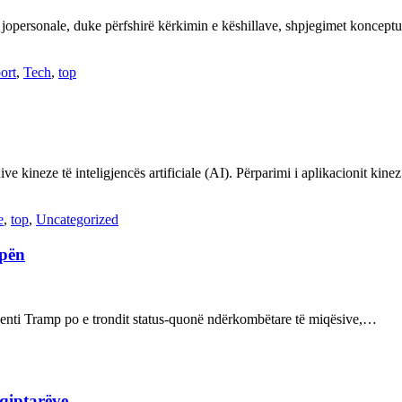
 jopersonale, duke përfshirë kërkimin e këshillave, shpjegimet konce
ort
,
Tech
,
top
ve kineze të inteligjencës artificiale (AI). Përparimi i aplikacionit kin
e
,
top
,
Uncategorized
opën
enti Tramp po e trondit status-quonë ndërkombëtare të miqësive,…
hqiptarëve