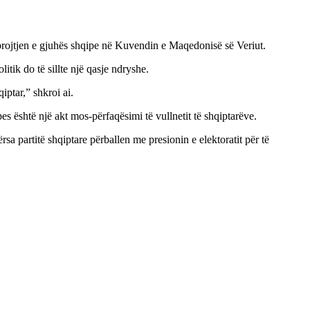
mbrojtjen e gjuhës shqipe në Kuvendin e Maqedonisë së Veriut.
tik do të sillte një qasje ndryshe.
iptar,” shkroi ai.
s është një akt mos-përfaqësimi të vullnetit të shqiptarëve.
sa partitë shqiptare përballen me presionin e elektoratit për të