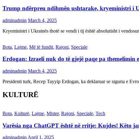
Trump ndërpreu ndihmën ushtarake, kryeministri i 
adminadmin
March 4, 2025
Kryeministri i Ukrainës thotë se vendi i tij është absolutisht i vendo
Bota
,
Lajme
,
Më të fundit
,
Rajoni
,
Speciale
Erdogan: Izraeli nuk do të gjejë paqe pa themelimin e 
adminadmin
March 4, 2025
Presidenti turk, Recep Tayyip Erdogan, ka deklaruar se siguria e Ev
KULTURË
Bota
,
Kulturë
,
Lajme
,
Mister
,
Rajoni
,
Speciale
,
Tech
Varësia nga ChatGPT është në rritje: Kujdes! Këto 
adminadmin
April 1, 2025