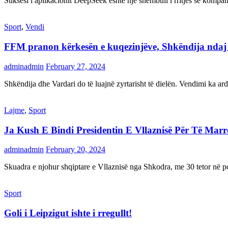
Suksesi i aplikacionit DeepSeek është një shembull i rritjes së kompani
Sport
,
Vendi
FFM pranon kërkesën e kuqezinjëve, Shkëndija ndaj Va
adminadmin
February 27, 2024
Shkëndija dhe Vardari do të luajnë zyrtarisht të dielën. Vendimi ka a
Lajme
,
Sport
Ja Kush E Bindi Presidentin E Vllaznisë Për Të Mar
adminadmin
February 20, 2024
Skuadra e njohur shqiptare e Vllaznisë nga Shkodra, me 30 tetor në pos
Sport
Goli i Leipzigut ishte i rregullt!