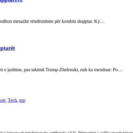
ot prodhon mesazhe rëndësishme për kombin shqiptar. Ky…
iptarët
kën e jashtme, pas takimit Trump-Zhelenski, nuk ka menduar: Po…
ort
,
Tech
,
top