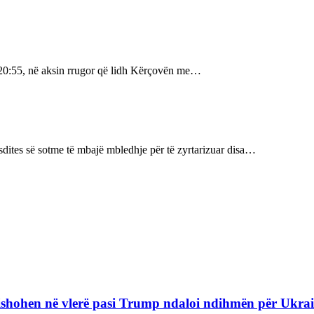
 20:55, në aksin rrugor që lidh Kërçovën me…
sdites së sotme të mbajë mbledhje për të zyrtarizuar disa…
refishohen në vlerë pasi Trump ndaloi ndihmën për Ukra