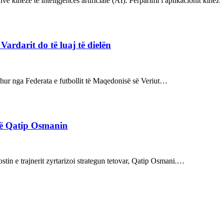
ve kineze të inteligjencës artificiale (AI). Përparimi i aplikacionit kin
rdarit do të luaj të dielën
rdhur nga Federata e futbollit të Maqedonisë së Veriut…
rë Qatip Osmanin
tin e trajnerit zyrtarizoi strategun tetovar, Qatip Osmani.…