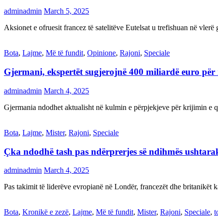
adminadmin
March 5, 2025
Aksionet e ofruesit francez të satelitëve Eutelsat u trefishuan në vler
Bota
,
Lajme
,
Më të fundit
,
Opinione
,
Rajoni
,
Speciale
Gjermani, ekspertët sugjerojnë 400 miliardë euro për
adminadmin
March 4, 2025
Gjermania ndodhet aktualisht në kulmin e përpjekjeve për krijimi
Bota
,
Lajme
,
Mister
,
Rajoni
,
Speciale
Çka ndodhë tash pas ndërprerjes së ndihmës ushtar
adminadmin
March 4, 2025
Pas takimit të liderëve evropianë në Londër, francezët dhe britanikët 
Bota
,
Kronikë e zezë
,
Lajme
,
Më të fundit
,
Mister
,
Rajoni
,
Speciale
,
t