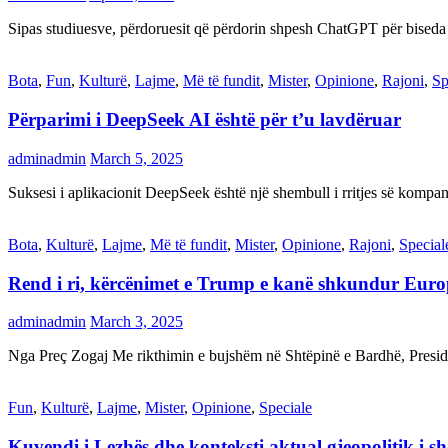
Sipas studiuesve, përdoruesit që përdorin shpesh ChatGPT për biseda
Bota
,
Fun
,
Kulturë
,
Lajme
,
Më të fundit
,
Mister
,
Opinione
,
Rajoni
,
Sp
Përparimi i DeepSeek AI është për t’u lavdëruar
adminadmin
March 5, 2025
Suksesi i aplikacionit DeepSeek është një shembull i rritjes së kompani
Bota
,
Kulturë
,
Lajme
,
Më të fundit
,
Mister
,
Opinione
,
Rajoni
,
Special
Rend i ri, kërcënimet e Trump e kanë shkundur Eur
adminadmin
March 3, 2025
Nga Preç Zogaj Me rikthimin e bujshëm në Shtëpinë e Bardhë, Presid
Fun
,
Kulturë
,
Lajme
,
Mister
,
Opinione
,
Speciale
Kuvendi i Lezhës dhe konteksti aktual gjeopolitik i s