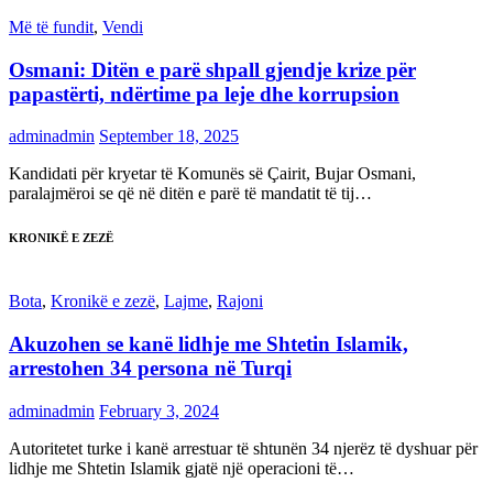
Më të fundit
,
Vendi
Osmani: Ditën e parë shpall gjendje krize për
papastërti, ndërtime pa leje dhe korrupsion
adminadmin
September 18, 2025
Kandidati për kryetar të Komunës së Çairit, Bujar Osmani,
paralajmëroi se që në ditën e parë të mandatit të tij…
KRONIKË E ZEZË
Bota
,
Kronikë e zezë
,
Lajme
,
Rajoni
Akuzohen se kanë lidhje me Shtetin Islamik,
arrestohen 34 persona në Turqi
adminadmin
February 3, 2024
Autoritetet turke i kanë arrestuar të shtunën 34 njerëz të dyshuar për
lidhje me Shtetin Islamik gjatë një operacioni të…