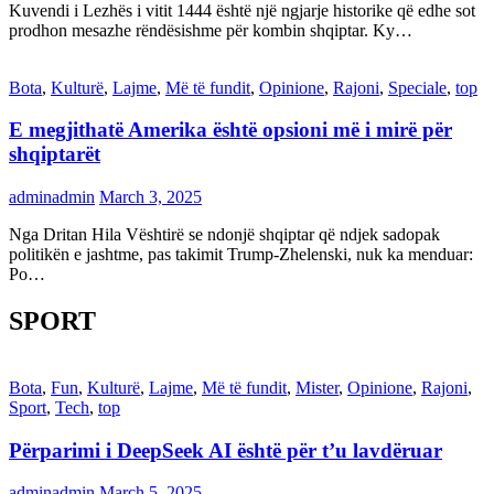
Kuvendi i Lezhës i vitit 1444 është një ngjarje historike që edhe sot
prodhon mesazhe rëndësishme për kombin shqiptar. Ky…
Bota
,
Kulturë
,
Lajme
,
Më të fundit
,
Opinione
,
Rajoni
,
Speciale
,
top
E megjithatë Amerika është opsioni më i mirë për
shqiptarët
adminadmin
March 3, 2025
Nga Dritan Hila Vështirë se ndonjë shqiptar që ndjek sadopak
politikën e jashtme, pas takimit Trump-Zhelenski, nuk ka menduar:
Po…
SPORT
Bota
,
Fun
,
Kulturë
,
Lajme
,
Më të fundit
,
Mister
,
Opinione
,
Rajoni
,
Sport
,
Tech
,
top
Përparimi i DeepSeek AI është për t’u lavdëruar
adminadmin
March 5, 2025