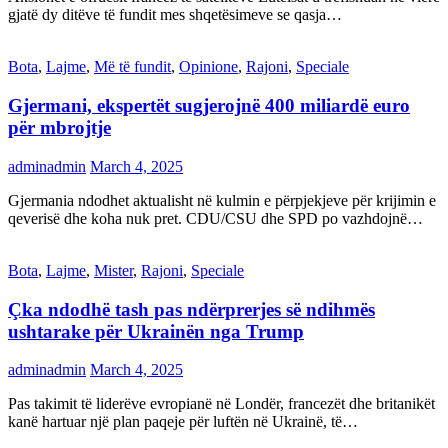
gjatë dy ditëve të fundit mes shqetësimeve se qasja…
Bota
,
Lajme
,
Më të fundit
,
Opinione
,
Rajoni
,
Speciale
Gjermani, ekspertët sugjerojnë 400 miliardë euro
për mbrojtje
adminadmin
March 4, 2025
Gjermania ndodhet aktualisht në kulmin e përpjekjeve për krijimin e
qeverisë dhe koha nuk pret. CDU/CSU dhe SPD po vazhdojnë…
Bota
,
Lajme
,
Mister
,
Rajoni
,
Speciale
Çka ndodhë tash pas ndërprerjes së ndihmës
ushtarake për Ukrainën nga Trump
adminadmin
March 4, 2025
Pas takimit të liderëve evropianë në Londër, francezët dhe britanikët
kanë hartuar një plan paqeje për luftën në Ukrainë, të…