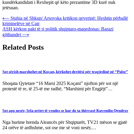
kundërkandidati i Rexhepit që këto prezantime 3D kurë nuk
jetësuan.
Post
⟵
Stuhia në Shkup/ Arsovska kritikon qeverinë: Heshtin përballë
kriminelëve në Çair
navigation
ASH kërkon pakt të ri politik shqiptaro-maqedonas: Barazi
gjithandej
⟶
Related Posts
Sot sërish marshohet në Koçan, kërkohet drejtësi për tragjedinë në “Pulse”
Shoqata Qytetare “16 Marsi 2025 Koçani” njofton për sot një
protestë të re, të 25-të me radhë, “Marshimi për Engjëjt”…
Sot apo nesër, Sela pritet të vendos se kur do ta thërrasë Kuvendin Qendror
Nga burime brenda Aleancës për Shqiptarët, TV21 mëson se gjatë
24 orëve të ardhshme, sot ose me së voni nesër,…