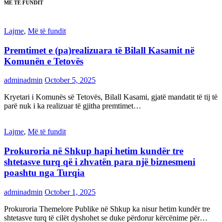
MË TË FUNDIT
Lajme
,
Më të fundit
Premtimet e (pa)realizuara të Bilall Kasamit në
Komunën e Tetovës
adminadmin
October 5, 2025
Kryetari i Komunës së Tetovës, Bilall Kasami, gjatë mandatit të tij të
parë nuk i ka realizuar të gjitha premtimet…
Lajme
,
Më të fundit
Prokuroria në Shkup hapi hetim kundër tre
shtetasve turq që i zhvatën para një biznesmeni
poashtu nga Turqia
adminadmin
October 1, 2025
Prokuroria Themelore Publike në Shkup ka nisur hetim kundër tre
shtetasve turq të cilët dyshohet se duke përdorur kërcënime për…