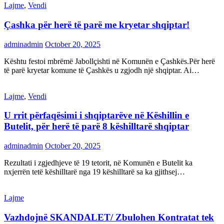
Lajme
,
Vendi
Çashka për herë të parë me kryetar shqiptar!
adminadmin
October 20, 2025
Kështu festoi mbrëmë Jabollçishti në Komunën e Çashkës.Për herë
të parë kryetar komune të Çashkës u zgjodh një shqiptar. Ai…
Lajme
,
Vendi
U rrit përfaqësimi i shqiptarëve në Këshillin e
Butelit, për herë të parë 8 këshilltarë shqiptar
adminadmin
October 20, 2025
Rezultati i zgjedhjeve të 19 tetorit, në Komunën e Butelit ka
nxjerrën tetë këshilltarë nga 19 këshilltarë sa ka gjithsej…
Lajme
Vazhdojnë SKANDALET/ Zbulohen Kontratat tek