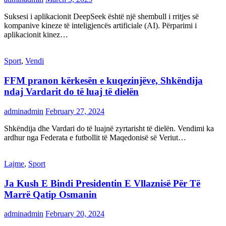
Suksesi i aplikacionit DeepSeek është një shembull i rritjes së
kompanive kineze të inteligjencës artificiale (AI). Përparimi i
aplikacionit kinez…
Sport
,
Vendi
FFM pranon kërkesën e kuqezinjëve, Shkëndija
ndaj Vardarit do të luaj të dielën
adminadmin
February 27, 2024
Shkëndija dhe Vardari do të luajnë zyrtarisht të dielën. Vendimi ka
ardhur nga Federata e futbollit të Maqedonisë së Veriut…
Lajme
,
Sport
Ja Kush E Bindi Presidentin E Vllaznisë Për Të
Marrë Qatip Osmanin
adminadmin
February 20, 2024