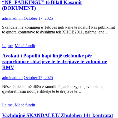
“NP- PARKINGU” të Bilall Kasamit
(DOKUMENT)
adminadmin
October 17, 2025
Skandalet në komunën e Tetovës nuk kanë të ndalur! Pas publikimit
të qindra kontratave të dyshimta tek XHOB2011, tashmë janë…
Lajme
,
Më të fundit
Avokati i Popullit hapi linjë telefonike për
raportimin e shkeljeve të të drejtave të votimit në
RMV
adminadmin
October 17, 2025
Nëse të dielën, në ditën e raundit të parë të zgjedhjeve lokale,
qytetarët hasin ndonjë shkelje të të drejtave të…
Lajme
,
Më të fundit
Vazhdojnē SKANDALET/ Zbulohen 141 kontratat