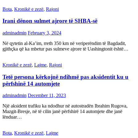
Bota
,
Kronikë e zezë
,
Rajoni
Irani dënon sulmet ajrore të SHBA-së
adminadmin
February 3, 2024
Në qytetin al-Ka’im, rreth 350 km në veriperëndim të Bagdadit,
gjithçka që ka mbetur pas sulmeve ajrore të Uashingtonit është…
Kronikë e zezë
,
Lajme
,
Rajoni
Tetë persona kërkojnë ndihmë pas aksidentit ku u
përfshinë 14 automjete
adminadmin
December 11, 2023
Një aksident trafiku ka ndodhur në autostradën Ibrahim Rugova,
Mazgit-Bresje, në të cilin janë përfshirë 14 automjete dhe janë
lënduar…
Bota
,
Kronikë e zezë
,
Lajme