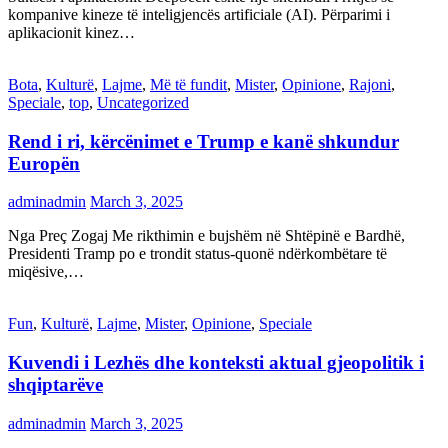
kompanive kineze të inteligjencës artificiale (AI). Përparimi i
aplikacionit kinez…
Bota
,
Kulturë
,
Lajme
,
Më të fundit
,
Mister
,
Opinione
,
Rajoni
,
Speciale
,
top
,
Uncategorized
Rend i ri, kërcënimet e Trump e kanë shkundur
Europën
adminadmin
March 3, 2025
Nga Preç Zogaj Me rikthimin e bujshëm në Shtëpinë e Bardhë,
Presidenti Tramp po e trondit status-quonë ndërkombëtare të
miqësive,…
Fun
,
Kulturë
,
Lajme
,
Mister
,
Opinione
,
Speciale
Kuvendi i Lezhës dhe konteksti aktual gjeopolitik i
shqiptarëve
adminadmin
March 3, 2025