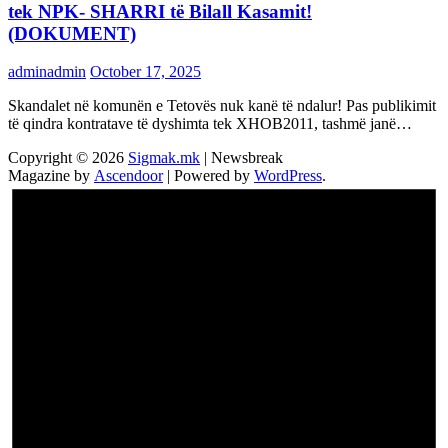
tek NPK- SHARRI të Bilall Kasamit!
(DOKUMENT)
adminadmin
October 17, 2025
Skandalet në komunën e Tetovës nuk kanë të ndalur! Pas publikimit
të qindra kontratave të dyshimta tek XHOB2011, tashmë janë…
Copyright © 2026
Sigmak.mk
| Newsbreak
Magazine by
Ascendoor
| Powered by
WordPress
.