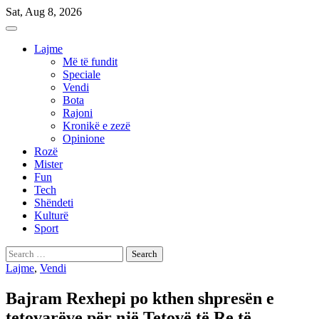
Skip
Sat, Aug 8, 2026
to
content
Lajme
Më të fundit
Speciale
Vendi
Bota
Rajoni
Kronikë e zezë
Opinione
Rozë
Mister
Fun
Tech
Shëndeti
Kulturë
Sport
Search
for:
Lajme
,
Vendi
Bajram Rexhepi po kthen shpresën e
tetovarëve për një Tetovë të Re të