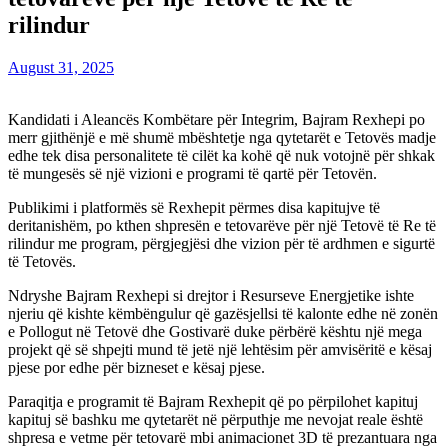
rilindur
August 31, 2025
Kandidati i Aleancës Kombëtare për Integrim, Bajram Rexhepi po
merr gjithënjë e më shumë mbështetje nga qytetarët e Tetovës madje
edhe tek disa personalitete të cilët ka kohë që nuk votojnë për shkak
të mungesës së një vizioni e programi të qartë për Tetovën.
Publikimi i platformës së Rexhepit përmes disa kapitujve të
deritanishëm, po kthen shpresën e tetovarëve për një Tetovë të Re të
rilindur me program, përgjegjësi dhe vizion për të ardhmen e sigurtë
të Tetovës.
Ndryshe Bajram Rexhepi si drejtor i Resurseve Energjetike ishte
njeriu që kishte këmbëngulur që gazësjellsi të kalonte edhe në zonën
e Pollogut në Tetovë dhe Gostivarë duke përbërë kështu një mega
projekt që së shpejti mund të jetë një lehtësim për amvisëritë e kësaj
pjese por edhe për bizneset e kësaj pjese.
Paraqitja e programit të Bajram Rexhepit që po përpilohet kapituj
kapituj së bashku me qytetarët në përputhje me nevojat reale është
shpresa e vetme për tetovarë mbi animacionet 3D të prezantuara nga