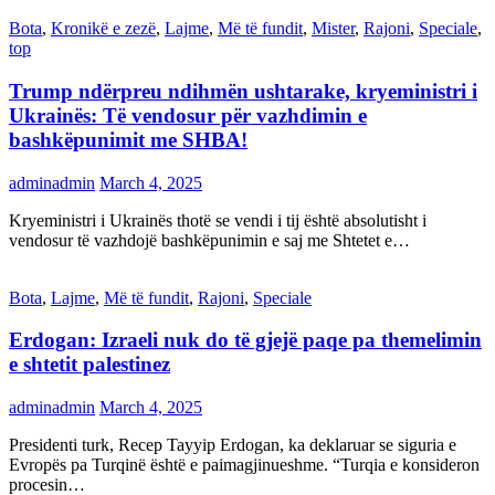
Bota
,
Kronikë e zezë
,
Lajme
,
Më të fundit
,
Mister
,
Rajoni
,
Speciale
,
top
Trump ndërpreu ndihmën ushtarake, kryeministri i
Ukrainës: Të vendosur për vazhdimin e
bashkëpunimit me SHBA!
adminadmin
March 4, 2025
Kryeministri i Ukrainës thotë se vendi i tij është absolutisht i
vendosur të vazhdojë bashkëpunimin e saj me Shtetet e…
Bota
,
Lajme
,
Më të fundit
,
Rajoni
,
Speciale
Erdogan: Izraeli nuk do të gjejë paqe pa themelimin
e shtetit palestinez
adminadmin
March 4, 2025
Presidenti turk, Recep Tayyip Erdogan, ka deklaruar se siguria e
Evropës pa Turqinë është e paimagjinueshme. “Turqia e konsideron
procesin…