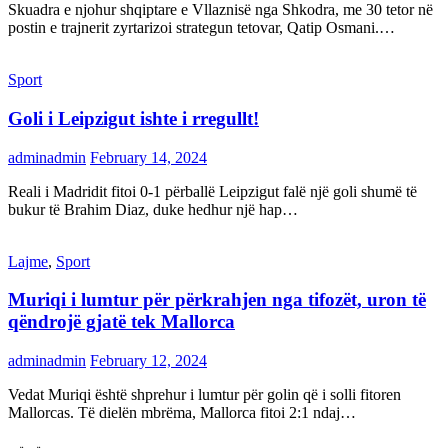
Skuadra e njohur shqiptare e Vllaznisë nga Shkodra, me 30 tetor në
postin e trajnerit zyrtarizoi strategun tetovar, Qatip Osmani.…
Sport
Goli i Leipzigut ishte i rregullt!
adminadmin
February 14, 2024
Reali i Madridit fitoi 0-1 përballë Leipzigut falë një goli shumë të
bukur të Brahim Diaz, duke hedhur një hap…
Lajme
,
Sport
Muriqi i lumtur për përkrahjen nga tifozët, uron të
qëndrojë gjatë tek Mallorca
adminadmin
February 12, 2024
Vedat Muriqi është shprehur i lumtur për golin që i solli fitoren
Mallorcas. Të dielën mbrëma, Mallorca fitoi 2:1 ndaj…