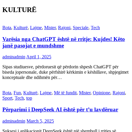
KULTURË
Bota
,
Kulturë
,
Lajme
,
Mister
,
Rajoni
,
Speciale
,
Tech
Varësia nga ChatGPT është në rritje: Kujdes! Këto
janë pasojat e mundshme
adminadmin
April 1, 2025
Sipas studiuesve, përdoruesit që përdorin shpesh ChatGPT për
biseda jopersonale, duke përfshirë kërkimin e këshillave, shpjegimet
konceptuale dhe ndihmën për…
Bota
,
Fun
,
Kulturë
,
Lajme
,
Më të fundit
,
Mister
,
Opinione
,
Rajoni
,
Sport
,
Tech
,
top
Përparimi i DeepSeek AI është për t’u lavdëruar
adminadmin
March 5, 2025
Suksesi i aplikacionit DeepSeek është një shembull i rritjes së