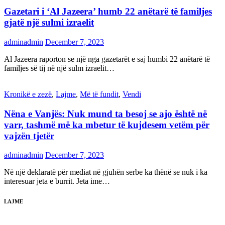
Gazetari i ‘Al Jazeera’ humb 22 anëtarë të familjes
gjatë një sulmi izraelit
adminadmin
December 7, 2023
Al Jazeera raporton se një nga gazetarët e saj humbi 22 anëtarë të
familjes së tij në një sulm izraelit…
Kronikë e zezë
,
Lajme
,
Më të fundit
,
Vendi
Nëna e Vanjës: Nuk mund ta besoj se ajo është në
varr, tashmë më ka mbetur të kujdesem vetëm për
vajzën tjetër
adminadmin
December 7, 2023
Në një deklaratë për mediat në gjuhën serbe ka thënë se nuk i ka
interesuar jeta e burrit. Jeta ime…
LAJME