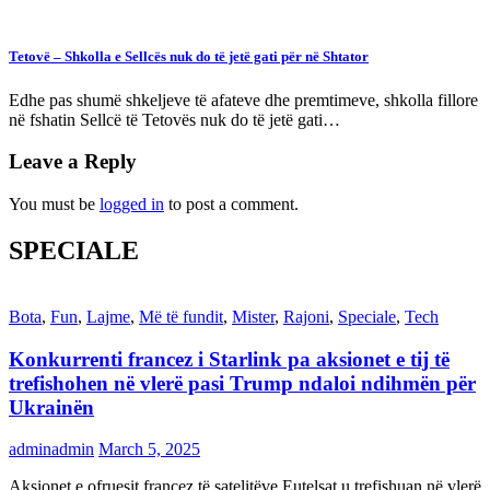
Tetovë – Shkolla e Sellcës nuk do të jetë gati për në Shtator
Edhe pas shumë shkeljeve të afateve dhe premtimeve, shkolla fillore
në fshatin Sellcë të Tetovës nuk do të jetë gati…
Leave a Reply
You must be
logged in
to post a comment.
SPECIALE
Bota
,
Fun
,
Lajme
,
Më të fundit
,
Mister
,
Rajoni
,
Speciale
,
Tech
Konkurrenti francez i Starlink pa aksionet e tij të
trefishohen në vlerë pasi Trump ndaloi ndihmën për
Ukrainën
adminadmin
March 5, 2025
Aksionet e ofruesit francez të satelitëve Eutelsat u trefishuan në vlerë