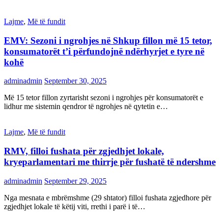
Lajme
,
Më të fundit
EMV: Sezoni i ngrohjes në Shkup fillon më 15 tetor,
konsumatorët t’i përfundojnë ndërhyrjet e tyre në
kohë
adminadmin
September 30, 2025
Më 15 tetor fillon zyrtarisht sezoni i ngrohjes për konsumatorët e
lidhur me sistemin qendror të ngrohjes në qytetin e…
Lajme
,
Më të fundit
RMV, filloi fushata për zgjedhjet lokale,
kryeparlamentari me thirrje për fushatë të ndershme
adminadmin
September 29, 2025
Nga mesnata e mbrëmshme (29 shtator) filloi fushata zgjedhore për
zgjedhjet lokale të këtij viti, rrethi i parë i të…