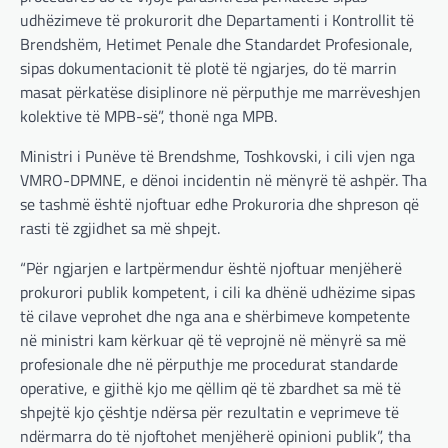
udhëzimeve të prokurorit dhe Departamenti i Kontrollit të
Brendshëm, Hetimet Penale dhe Standardet Profesionale,
sipas dokumentacionit të plotë të ngjarjes, do të marrin
masat përkatëse disiplinore në përputhje me marrëveshjen
kolektive të MPB-së”, thonë nga MPB.
Ministri i Punëve të Brendshme, Toshkovski, i cili vjen nga
VMRO-DPMNE, e dënoi incidentin në mënyrë të ashpër. Tha
se tashmë është njoftuar edhe Prokuroria dhe shpreson që
rasti të zgjidhet sa më shpejt.
“Për ngjarjen e lartpërmendur është njoftuar menjëherë
prokurori publik kompetent, i cili ka dhënë udhëzime sipas
të cilave veprohet dhe nga ana e shërbimeve kompetente
në ministri kam kërkuar që të veprojnë në mënyrë sa më
profesionale dhe në përputhje me procedurat standarde
operative, e gjithë kjo me qëllim që të zbardhet sa më të
shpejtë kjo çështje ndërsa për rezultatin e veprimeve të
ndërmarra do të njoftohet menjëherë opinioni publik”, tha