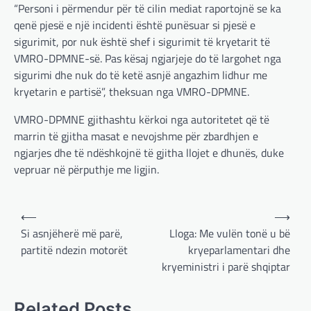
“Personi i përmendur për të cilin mediat raportojnë se ka
qenë pjesë e një incidenti është punësuar si pjesë e
sigurimit, por nuk është shef i sigurimit të kryetarit të
VMRO-DPMNE-së. Pas kësaj ngjarjeje do të largohet nga
sigurimi dhe nuk do të ketë asnjë angazhim lidhur me
kryetarin e partisë”, theksuan nga VMRO-DPMNE.
VMRO-DPMNE gjithashtu kërkoi nga autoritetet që të
marrin të gjitha masat e nevojshme për zbardhjen e
ngjarjes dhe të ndëshkojnë të gjitha llojet e dhunës, duke
vepruar në përputhje me ligjin.
Post
⟵
⟶
navigation
Si asnjëherë më parë,
Lloga: Me vulën tonë u bë
partitë ndezin motorët
kryeparlamentari dhe
kryeministri i parë shqiptar
BOTA
,
LAJME
,
MË TË FUNDIT
,
OPINIONE
,
Related Posts
RAJONI
,
SPECIALE