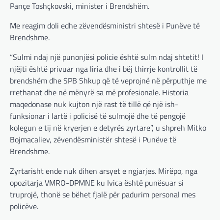
Pançe Toshçkovski, minister i Brendshëm.
Me reagim doli edhe zëvendësministri shtesë i Punëve të
Brendshme.
“Sulmi ndaj një punonjësi policie është sulm ndaj shtetit! I
njëjti është privuar nga liria dhe i bëj thirrje kontrollit të
brendshëm dhe SPB Shkup që të veprojnë në përputhje me
rrethanat dhe në mënyrë sa më profesionale. Historia
maqedonase nuk kujton një rast të tillë që një ish-
funksionar i lartë i policisë të sulmojë dhe të pengojë
kolegun e tij në kryerjen e detyrës zyrtare”, u shpreh Mitko
Bojmacaliev, zëvendësministër shtesë i Punëve të
Brendshme.
Zyrtarisht ende nuk dihen arsyet e ngjarjes. Mirëpo, nga
opozitarja VMRO-DPMNE ku Ivica është punësuar si
truprojë, thonë se bëhet fjalë për padurim personal mes
policëve.