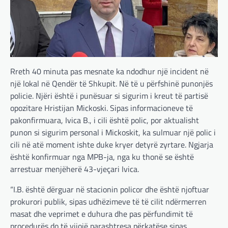
Rreth 40 minuta pas mesnate ka ndodhur një incident në
një lokal në Qendër të Shkupit. Në të u përfshinë punonjës
policie. Njëri është i punësuar si sigurim i kreut të partisë
opozitare Hristijan Mickoski. Sipas informacioneve të
pakonfirmuara, Ivica B., i cili është polic, por aktualisht
punon si sigurim personal i Mickoskit, ka sulmuar një polic i
cili në atë moment ishte duke kryer detyrë zyrtare. Ngjarja
është konfirmuar nga MPB-ja, nga ku thonë se është
arrestuar menjëherë 43-vjeçari Ivica.
“I.B. është dërguar në stacionin policor dhe është njoftuar
prokurori publik, sipas udhëzimeve të të cilit ndërmerren
masat dhe veprimet e duhura dhe pas përfundimit të
procedurës do të vijojë parashtresa përkatëse sipas