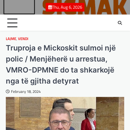
Skip
Thu, Aug 6, 2026
to
content
LAJME
,
VENDI
Truproja e Mickoskit sulmoi një
polic / Menjëherë u arrestua,
VMRO-DPMNE do ta shkarkojë
nga të gjitha detyrat
February 18, 2024