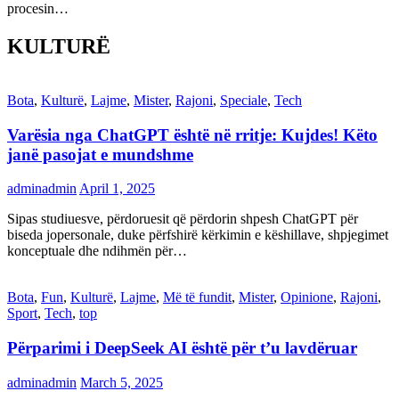
procesin…
KULTURË
Bota
,
Kulturë
,
Lajme
,
Mister
,
Rajoni
,
Speciale
,
Tech
Varësia nga ChatGPT është në rritje: Kujdes! Këto
janë pasojat e mundshme
adminadmin
April 1, 2025
Sipas studiuesve, përdoruesit që përdorin shpesh ChatGPT për
biseda jopersonale, duke përfshirë kërkimin e këshillave, shpjegimet
konceptuale dhe ndihmën për…
Bota
,
Fun
,
Kulturë
,
Lajme
,
Më të fundit
,
Mister
,
Opinione
,
Rajoni
,
Sport
,
Tech
,
top
Përparimi i DeepSeek AI është për t’u lavdëruar
adminadmin
March 5, 2025