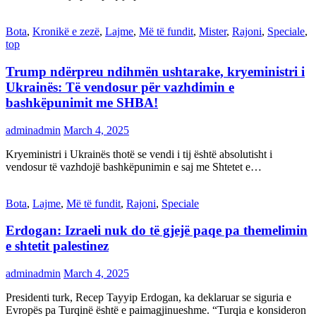
Bota
,
Kronikë e zezë
,
Lajme
,
Më të fundit
,
Mister
,
Rajoni
,
Speciale
,
top
Trump ndërpreu ndihmën ushtarake, kryeministri i
Ukrainës: Të vendosur për vazhdimin e
bashkëpunimit me SHBA!
adminadmin
March 4, 2025
Kryeministri i Ukrainës thotë se vendi i tij është absolutisht i
vendosur të vazhdojë bashkëpunimin e saj me Shtetet e…
Bota
,
Lajme
,
Më të fundit
,
Rajoni
,
Speciale
Erdogan: Izraeli nuk do të gjejë paqe pa themelimin
e shtetit palestinez
adminadmin
March 4, 2025
Presidenti turk, Recep Tayyip Erdogan, ka deklaruar se siguria e
Evropës pa Turqinë është e paimagjinueshme. “Turqia e konsideron