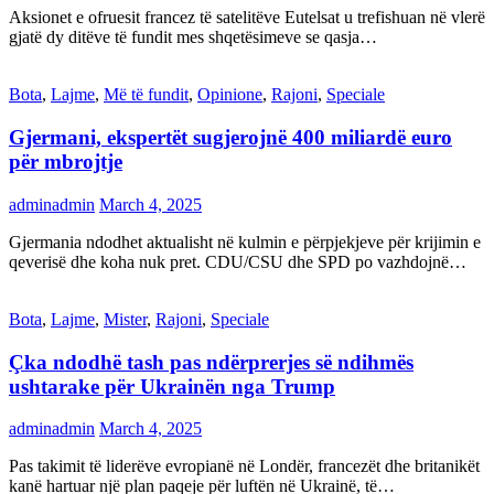
Aksionet e ofruesit francez të satelitëve Eutelsat u trefishuan në vlerë
gjatë dy ditëve të fundit mes shqetësimeve se qasja…
Bota
,
Lajme
,
Më të fundit
,
Opinione
,
Rajoni
,
Speciale
Gjermani, ekspertët sugjerojnë 400 miliardë euro
për mbrojtje
adminadmin
March 4, 2025
Gjermania ndodhet aktualisht në kulmin e përpjekjeve për krijimin e
qeverisë dhe koha nuk pret. CDU/CSU dhe SPD po vazhdojnë…
Bota
,
Lajme
,
Mister
,
Rajoni
,
Speciale
Çka ndodhë tash pas ndërprerjes së ndihmës
ushtarake për Ukrainën nga Trump
adminadmin
March 4, 2025
Pas takimit të liderëve evropianë në Londër, francezët dhe britanikët
kanë hartuar një plan paqeje për luftën në Ukrainë, të…