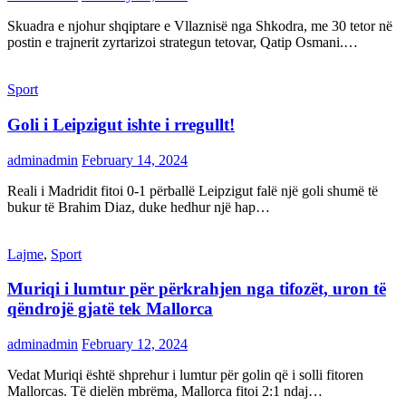
Skuadra e njohur shqiptare e Vllaznisë nga Shkodra, me 30 tetor në
postin e trajnerit zyrtarizoi strategun tetovar, Qatip Osmani.…
Sport
Goli i Leipzigut ishte i rregullt!
adminadmin
February 14, 2024
Reali i Madridit fitoi 0-1 përballë Leipzigut falë një goli shumë të
bukur të Brahim Diaz, duke hedhur një hap…
Lajme
,
Sport
Muriqi i lumtur për përkrahjen nga tifozët, uron të
qëndrojë gjatë tek Mallorca
adminadmin
February 12, 2024
Vedat Muriqi është shprehur i lumtur për golin që i solli fitoren
Mallorcas. Të dielën mbrëma, Mallorca fitoi 2:1 ndaj…