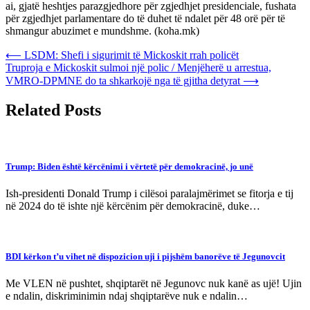
ai, gjatë heshtjes parazgjedhore për zgjedhjet presidenciale, fushata
për zgjedhjet parlamentare do të duhet të ndalet për 48 orë për të
shmangur abuzimet e mundshme. (koha.mk)
Post
⟵
LSDM: Shefi i sigurimit të Mickoskit rrah policët
Truproja e Mickoskit sulmoi një polic / Menjëherë u arrestua,
navigation
VMRO-DPMNE do ta shkarkojë nga të gjitha detyrat
⟶
Related Posts
Trump: Biden është kërcënimi i vërtetë për demokracinë, jo unë
Ish-presidenti Donald Trump i cilësoi paralajmërimet se fitorja e tij
në 2024 do të ishte një kërcënim për demokracinë, duke…
BDI kërkon t’u vihet në dispozicion uji i pijshëm banorëve të Jegunovcit
Me VLEN në pushtet, shqiptarët në Jegunovc nuk kanë as ujë! Ujin
e ndalin, diskriminimin ndaj shqiptarëve nuk e ndalin…