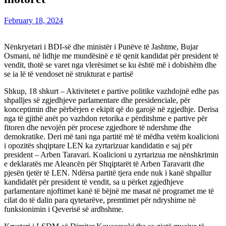
February 18, 2024
Nënkryetari i BDI-së dhe ministër i Punëve të Jashtme, Bujar
Osmani, në lidhje me mundësinë e të qenit kandidat për president të
vendit, thotë se varet nga vlerësimet se ku është më i dobishëm dhe
se ia lë të vendoset në strukturat e partisë
Shkup, 18 shkurt – Aktivitetet e partive politike vazhdojnë edhe pas
shpalljes së zgjedhjeve parlamentare dhe presidenciale, për
konceptimin dhe përbërjen e ekipit që do garojë në zgjedhje. Derisa
nga të gjithë anët po vazhdon retorika e përditshme e partive për
fitoren dhe nevojën për procese zgjedhore të ndershme dhe
demokratike. Deri më tani nga partitë më të mëdha vetëm koalicioni
i opozitës shqiptare LEN ka zyrtarizuar kandidatin e saj për
president – Arben Taravari. Koalicioni u zyrtarizua me nënshkrimin
e deklaratës me Aleancën për Shqiptarët të Arben Taravarit dhe
pjesën tjetër të LEN. Ndërsa partitë tjera ende nuk i kanë shpallur
kandidatët për president të vendit, sa u përket zgjedhjeve
parlamentare njoftimet kanë të bëjnë me masat në programet me të
cilat do të dalin para qytetarëve, premtimet për ndryshime në
funksionimin i Qeverisë së ardhshme.