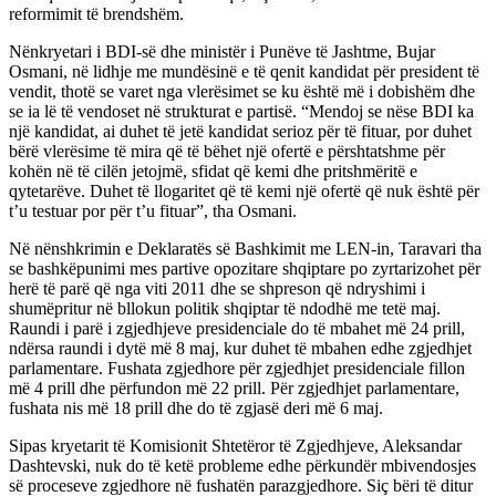
reformimit të brendshëm.
Nënkryetari i BDI-së dhe ministër i Punëve të Jashtme, Bujar
Osmani, në lidhje me mundësinë e të qenit kandidat për president të
vendit, thotë se varet nga vlerësimet se ku është më i dobishëm dhe
se ia lë të vendoset në strukturat e partisë. “Mendoj se nëse BDI ka
një kandidat, ai duhet të jetë kandidat serioz për të fituar, por duhet
bërë vlerësime të mira që të bëhet një ofertë e përshtatshme për
kohën në të cilën jetojmë, sfidat që kemi dhe pritshmëritë e
qytetarëve. Duhet të llogaritet që të kemi një ofertë që nuk është për
t’u testuar por për t’u fituar”, tha Osmani.
Në nënshkrimin e Deklaratës së Bashkimit me LEN-in, Taravari tha
se bashkëpunimi mes partive opozitare shqiptare po zyrtarizohet për
herë të parë që nga viti 2011 dhe se shpreson që ndryshimi i
shumëpritur në bllokun politik shqiptar të ndodhë me tetë maj.
Raundi i parë i zgjedhjeve presidenciale do të mbahet më 24 prill,
ndërsa raundi i dytë më 8 maj, kur duhet të mbahen edhe zgjedhjet
parlamentare. Fushata zgjedhore për zgjedhjet presidenciale fillon
më 4 prill dhe përfundon më 22 prill. Për zgjedhjet parlamentare,
fushata nis më 18 prill dhe do të zgjasë deri më 6 maj.
Sipas kryetarit të Komisionit Shtetëror të Zgjedhjeve, Aleksandar
Dashtevski, nuk do të ketë probleme edhe përkundër mbivendosjes
së proceseve zgjedhore në fushatën parazgjedhore. Siç bëri të ditur