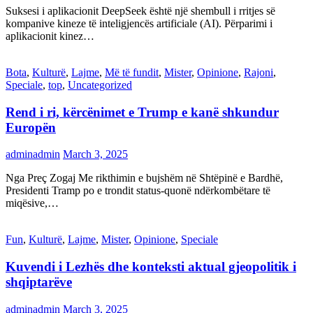
Suksesi i aplikacionit DeepSeek është një shembull i rritjes së
kompanive kineze të inteligjencës artificiale (AI). Përparimi i
aplikacionit kinez…
Bota
,
Kulturë
,
Lajme
,
Më të fundit
,
Mister
,
Opinione
,
Rajoni
,
Speciale
,
top
,
Uncategorized
Rend i ri, kërcënimet e Trump e kanë shkundur
Europën
adminadmin
March 3, 2025
Nga Preç Zogaj Me rikthimin e bujshëm në Shtëpinë e Bardhë,
Presidenti Tramp po e trondit status-quonë ndërkombëtare të
miqësive,…
Fun
,
Kulturë
,
Lajme
,
Mister
,
Opinione
,
Speciale
Kuvendi i Lezhës dhe konteksti aktual gjeopolitik i
shqiptarëve
adminadmin
March 3, 2025