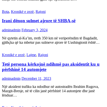
Bota
,
Kronikë e zezë
,
Rajoni
Irani dënon sulmet ajrore të SHBA-së
adminadmin
February 3, 2024
Në qytetin al-Ka’im, rreth 350 km në veriperëndim të Bagdadit,
gjithçka që ka mbetur pas sulmeve ajrore të Uashingtonit është…
Kronikë e zezë
,
Lajme
,
Rajoni
Tetë persona kërkojnë ndihmë pas aksidentit ku u
përfshinë 14 automjete
adminadmin
December 11, 2023
Një aksident trafiku ka ndodhur në autostradën Ibrahim Rugova,
Mazgit-Bresje, në të cilin janë përfshirë 14 automjete dhe janë
lënduar…