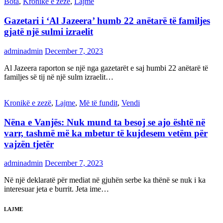
Bota
,
Kronikë e zezë
,
Lajme
Gazetari i ‘Al Jazeera’ humb 22 anëtarë të familjes
gjatë një sulmi izraelit
adminadmin
December 7, 2023
Al Jazeera raporton se një nga gazetarët e saj humbi 22 anëtarë të
familjes së tij në një sulm izraelit…
Kronikë e zezë
,
Lajme
,
Më të fundit
,
Vendi
Nëna e Vanjës: Nuk mund ta besoj se ajo është në
varr, tashmë më ka mbetur të kujdesem vetëm për
vajzën tjetër
adminadmin
December 7, 2023
Në një deklaratë për mediat në gjuhën serbe ka thënë se nuk i ka
interesuar jeta e burrit. Jeta ime…
LAJME