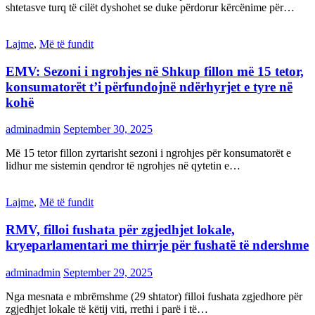
shtetasve turq të cilët dyshohet se duke përdorur kërcënime për…
Lajme
,
Më të fundit
EMV: Sezoni i ngrohjes në Shkup fillon më 15 tetor,
konsumatorët t’i përfundojnë ndërhyrjet e tyre në
kohë
adminadmin
September 30, 2025
Më 15 tetor fillon zyrtarisht sezoni i ngrohjes për konsumatorët e
lidhur me sistemin qendror të ngrohjes në qytetin e…
Lajme
,
Më të fundit
RMV, filloi fushata për zgjedhjet lokale,
kryeparlamentari me thirrje për fushatë të ndershme
adminadmin
September 29, 2025
Nga mesnata e mbrëmshme (29 shtator) filloi fushata zgjedhore për
zgjedhjet lokale të këtij viti, rrethi i parë i të…