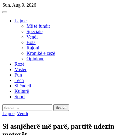
Skip
Sun, Aug 9, 2026
to
content
Lajme
Më të fundit
Speciale
Vendi
Bota
Rajoni
Kronikë e zezë
Opinione
Rozë
Mister
Fun
Tech
Shëndeti
Kulturë
Sport
Search
for:
Lajme
,
Vendi
Si asnjëherë më parë, partitë ndezin
motorët