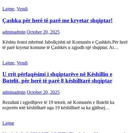
Lajme
,
Vendi
Çashka për herë të parë me kryetar shqiptar!
adminadmin
October 20, 2025
Kështu festoi mbrëmë Jabollçishti në Komunën e Çashkës.Për herë
të parë kryetar komune të Çashkës u zgjodh një shqiptar. Ai…
Lajme
,
Vendi
U rrit përfaqësimi i shqiptarëve në Këshillin e
Butelit, për herë të parë 8 këshilltarë shqiptar
adminadmin
October 20, 2025
Rezultati i zgjedhjeve të 19 tetorit, në Komunën e Butelit ka
nxjerrën tetë këshilltarë nga 19 këshilltarë sa ka gjithsej…
Lajme