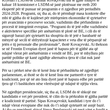
Kryetari i LSDM-së Dimitar Kovaçevski tha se gjatë muajve të
kaluar 18 komisionet e LSDM-së janë plotësuar me rreth 200
ekspertë për të punuar në programin e ri zgjedhor për periudhën
2024-2028. Programi, siç tha ai, do të përmbajë masa konkrete dhe
mbi të gjitha do të kujdeset për mirëqenien ekonomike të qytetarëve
për avancimin e proceseve sociale, vazhdimin dhe përfundimin e
procesit të integrimit evropian. “Programi do të jetë edhe vazhdimësi
e aktiviteteve specifike për anëtarësim të plotë në BE, i cili do të
sigurojë barazi për qytetarët ku shoqëria do të jetë e barabartë në
mënyrë që secili të shfrytëzojë kapacitetet e veta dhe të përparojë në
jetën e tij personale dhe profesionale”, thotë Kovaçevski. Ai thekson
se në Frontin Evropian dyert janë të hapura për të gjithë ata që
ndajnë vlerat për anëtarësimin e vendit në BE, por të mbyllura për
partitë politike që kanë zgjidhje alternativa tjera të cilat nuk janë
anëtarësimi në BE.
Për sa i përket nëse do të kenë lista të përbashkëta në zgjedhjet
parlamentare, ai thotë se do të kenë lista me partnerët e tyre të
koalicionit, por që në ato lista dyert janë të hapura edhe për partitë
tjera që t’i bashkohen nëse vlerësojnë që ndajnë të njëjta vlera.
Në zgjedhjet presidenciale, siç tha ai, LSDM do të shkojë me
kandidatin e vet për president, të cilin do ta përkrahin të gjitha partitë
e koalicionit të partisë. Sipas Kovaçevskit, kandidati i tyre do t’i
ndajë vlerat evropiane dhe nuk do t’i ndajë qytetarët në asnjë bazë.
Ai tha se presidenti aktual Stevo Pendarovski në pesë vitet e fundit e