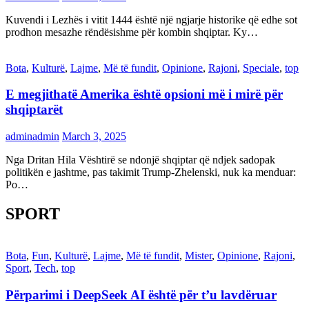
Kuvendi i Lezhës i vitit 1444 është një ngjarje historike që edhe sot
prodhon mesazhe rëndësishme për kombin shqiptar. Ky…
Bota
,
Kulturë
,
Lajme
,
Më të fundit
,
Opinione
,
Rajoni
,
Speciale
,
top
E megjithatë Amerika është opsioni më i mirë për
shqiptarët
adminadmin
March 3, 2025
Nga Dritan Hila Vështirë se ndonjë shqiptar që ndjek sadopak
politikën e jashtme, pas takimit Trump-Zhelenski, nuk ka menduar:
Po…
SPORT
Bota
,
Fun
,
Kulturë
,
Lajme
,
Më të fundit
,
Mister
,
Opinione
,
Rajoni
,
Sport
,
Tech
,
top
Përparimi i DeepSeek AI është për t’u lavdëruar