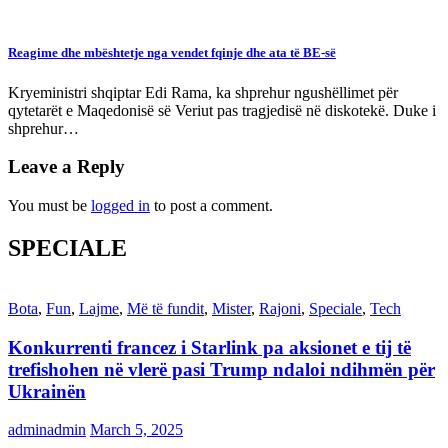
Reagime dhe mbështetje nga vendet fqinje dhe ata të BE-së
Kryeministri shqiptar Edi Rama, ka shprehur ngushëllimet për
qytetarët e Maqedonisë së Veriut pas tragjedisë në diskotekë. Duke i
shprehur…
Leave a Reply
You must be
logged in
to post a comment.
SPECIALE
Bota
,
Fun
,
Lajme
,
Më të fundit
,
Mister
,
Rajoni
,
Speciale
,
Tech
Konkurrenti francez i Starlink pa aksionet e tij të
trefishohen në vlerë pasi Trump ndaloi ndihmën për
Ukrainën
adminadmin
March 5, 2025