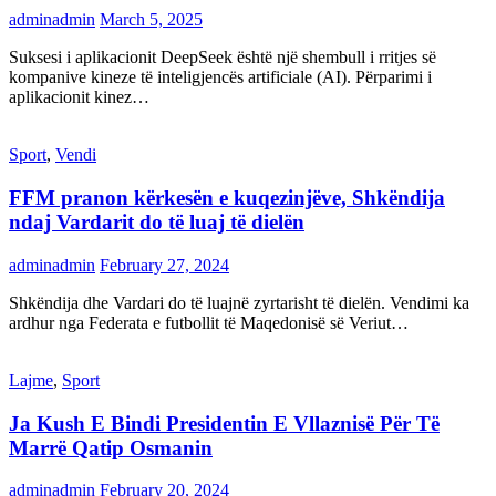
adminadmin
March 5, 2025
Suksesi i aplikacionit DeepSeek është një shembull i rritjes së
kompanive kineze të inteligjencës artificiale (AI). Përparimi i
aplikacionit kinez…
Sport
,
Vendi
FFM pranon kërkesën e kuqezinjëve, Shkëndija
ndaj Vardarit do të luaj të dielën
adminadmin
February 27, 2024
Shkëndija dhe Vardari do të luajnë zyrtarisht të dielën. Vendimi ka
ardhur nga Federata e futbollit të Maqedonisë së Veriut…
Lajme
,
Sport
Ja Kush E Bindi Presidentin E Vllaznisë Për Të
Marrë Qatip Osmanin
adminadmin
February 20, 2024