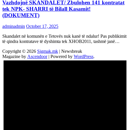
Vazhdojnē SKANDALET/ Zbulohen 141 kontratat
tek NPK- SHARRI të Bilall Kasamit!
(DOKUMENT)
adminadmin
October 17, 2025
Skandalet në komunën e Tetovës nuk kanë të ndalur! Pas publikimit
të qindra kontratave të dyshimta tek XHOB2011, tashmë janë…
Copyright © 2026
Sigmak.mk
| Newsbreak
Magazine by
Ascendoor
| Powered by
WordPress
.