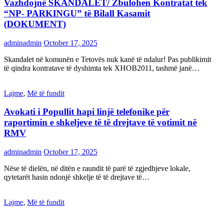
Vazhdojnë SKANDALET/ Zbulohen Kontratat tek
“NP- PARKINGU” të Bilall Kasamit
(DOKUMENT)
adminadmin
October 17, 2025
Skandalet në komunën e Tetovës nuk kanë të ndalur! Pas publikimit
të qindra kontratave të dyshimta tek XHOB2011, tashmë janë…
Lajme
,
Më të fundit
Avokati i Popullit hapi linjë telefonike për
raportimin e shkeljeve të të drejtave të votimit në
RMV
adminadmin
October 17, 2025
Nëse të dielën, në ditën e raundit të parë të zgjedhjeve lokale,
qytetarët hasin ndonjë shkelje të të drejtave të…
Lajme
,
Më të fundit