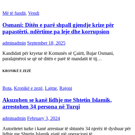
Më të fundit
,
Vendi
Osmani: Ditën e parë shpall gjendje krize për
papastërti, ndërtime pa leje dhe korrupsion
adminadmin
September 18, 2025
Kandidati për kryetar të Komunës së Çairit, Bujar Osmani,
paralajmëroi se që në ditën e parë të mandatit të tij…
KRONIKË E ZEZË
Bota
,
Kronikë e zezë
,
Lajme
,
Rajoni
Akuzohen se kanë lidhje me Shtetin Islamik,
arrestohen 34 persona në Turqi
adminadmin
February 3, 2024
Autoritetet turke i kanë arrestuar të shtunën 34 njerëz të dyshuar për
lidhje me Shtetin Islamik gjatë një operacioni të…