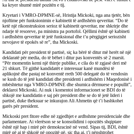
ka kryer shumë mirë pozitën e tij.
Kryetari i VMRO-DPMNE-së, Hristija Mickoki, nga ana tjetër, bën
njoftime për funksionimin e kabinetit të ardhshëm qeveritar. “Do të
ketë një rikonstruksion serioz të kabinetit qeveritar, me shkrirje dhe
ndarje të resoreve, pa ministra pa portofol. Qëllimi është që kabineti
i ardhshëm qeveritar të jetë funksional dhe t’u përgjigjet seriozisht
nevojave të epokës së re”, tha Mickoski.
Kandidati për president të partisë, siç ka bërë të ditur më herët në një
deklaratë për media, do të bëhet i ditur pas konventës së 2 marsit.
“Për momentin kemi një thirrje publike, e cila do të zgjasë deri më
21 shkurt. Të gjithë kandidatët e interesuar kanë mundësi të
aplikojnë dhe pastaj në konventë rreth 500 delegatë do të vendosin
se kush do të jetë kandidati dhe presidenti i ardhshëm i Maqedonisë i
mbështetur nga VMRO-DPMNE dhe shumica dërmuese e popullit”,
deklaroi Mickoski. Ai nuk i komentoi informacionet se BDI do të
shkojë me kandidatin e saj për president dhe se do të jetë lideri i
partisë, duke theksuar se inkurajon Ali Ahmetin që t’i bashkohet
garës për president.
Mickoski pret fitore edhe në zgjedhjet e ardhshme presidenciale dhe
parlamentare. Ai vlerëson se se konsolidimi i opozitës shqiptare
është një hap i mirë për demokracinë në vend. Sipas tij, BDI, është
mirë që ai të shkojë në opozitë që, siç tha ai, t’i nënshtrohet