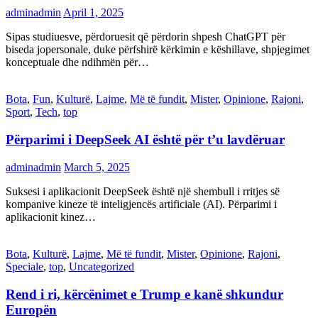
adminadmin
April 1, 2025
Sipas studiuesve, përdoruesit që përdorin shpesh ChatGPT për
biseda jopersonale, duke përfshirë kërkimin e këshillave, shpjegimet
konceptuale dhe ndihmën për…
Bota
,
Fun
,
Kulturë
,
Lajme
,
Më të fundit
,
Mister
,
Opinione
,
Rajoni
,
Sport
,
Tech
,
top
Përparimi i DeepSeek AI është për t’u lavdëruar
adminadmin
March 5, 2025
Suksesi i aplikacionit DeepSeek është një shembull i rritjes së
kompanive kineze të inteligjencës artificiale (AI). Përparimi i
aplikacionit kinez…
Bota
,
Kulturë
,
Lajme
,
Më të fundit
,
Mister
,
Opinione
,
Rajoni
,
Speciale
,
top
,
Uncategorized
Rend i ri, kërcënimet e Trump e kanë shkundur
Europën