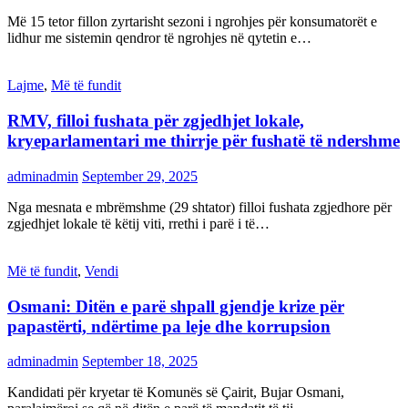
Më 15 tetor fillon zyrtarisht sezoni i ngrohjes për konsumatorët e
lidhur me sistemin qendror të ngrohjes në qytetin e…
Lajme
,
Më të fundit
RMV, filloi fushata për zgjedhjet lokale,
kryeparlamentari me thirrje për fushatë të ndershme
adminadmin
September 29, 2025
Nga mesnata e mbrëmshme (29 shtator) filloi fushata zgjedhore për
zgjedhjet lokale të këtij viti, rrethi i parë i të…
Më të fundit
,
Vendi
Osmani: Ditën e parë shpall gjendje krize për
papastërti, ndërtime pa leje dhe korrupsion
adminadmin
September 18, 2025
Kandidati për kryetar të Komunës së Çairit, Bujar Osmani,