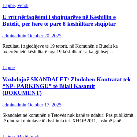
Lajme
,
Vendi
U rrit përfaqësimi i shqiptarëve në Këshillin e
Butelit, për herë të parë 8 këshilltarë shqiptar
adminadmin
October 20, 2025
Rezultati i zgjedhjeve të 19 tetorit, në Komunën e Butelit ka
nxjerrën tetë këshilltarë nga 19 këshilltarë sa ka gjithsej…
Lajme
Vazhdojnë SKANDALET/ Zbulohen Kontratat tek
“NP- PARKINGU” të Bilall Kasamit
(DOKUMENT)
adminadmin
October 17, 2025
Skandalet në komunën e Tetovës nuk kanë të ndalur! Pas publikimit
të qindra kontratave të dyshimta tek XHOB2011, tashmë janë…
Lajme
,
Më të fundit