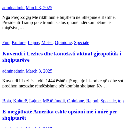
adminadmin
March 3, 2025
Nga Preç Zogaj Me rikthimin e bujshëm në Shtëpinë e Bardhë,
Presidenti Tramp po e trondit status-quonë ndërkombëtare të
miqësive,…
Fun
,
Kulturë
,
Lajme
,
Mister
,
Opinione
,
Speciale
Kuvendi i Lezhës dhe konteksti aktual gjeopolitik i
shqiptarëve
adminadmin
March 3, 2025
Kuvendi i Lezhës i vitit 1444 është një ngjarje historike që edhe sot
prodhon mesazhe rëndësishme për kombin shqiptar. Ky…
Bota
,
Kulturë
,
Lajme
,
Më të fundit
,
Opinione
,
Rajoni
,
Speciale
,
top
E megjithatë Amerika është opsioni më i mirë për
shqiptarët