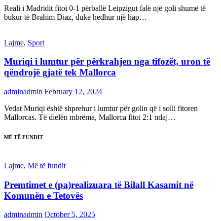
Reali i Madridit fitoi 0-1 përballë Leipzigut falë një goli shumë të
bukur të Brahim Diaz, duke hedhur një hap…
Lajme
,
Sport
Muriqi i lumtur për përkrahjen nga tifozët, uron të
qëndrojë gjatë tek Mallorca
adminadmin
February 12, 2024
Vedat Muriqi është shprehur i lumtur për golin që i solli fitoren
Mallorcas. Të dielën mbrëma, Mallorca fitoi 2:1 ndaj…
MË TË FUNDIT
Lajme
,
Më të fundit
Premtimet e (pa)realizuara të Bilall Kasamit në
Komunën e Tetovës
adminadmin
October 5, 2025