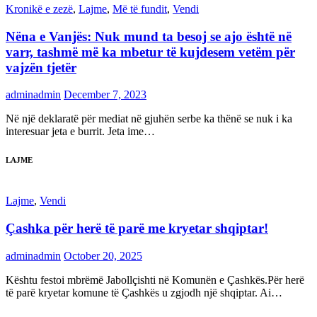
Kronikë e zezë
,
Lajme
,
Më të fundit
,
Vendi
Nëna e Vanjës: Nuk mund ta besoj se ajo është në
varr, tashmë më ka mbetur të kujdesem vetëm për
vajzën tjetër
adminadmin
December 7, 2023
Në një deklaratë për mediat në gjuhën serbe ka thënë se nuk i ka
interesuar jeta e burrit. Jeta ime…
LAJME
Lajme
,
Vendi
Çashka për herë të parë me kryetar shqiptar!
adminadmin
October 20, 2025
Kështu festoi mbrëmë Jabollçishti në Komunën e Çashkës.Për herë
të parë kryetar komune të Çashkës u zgjodh një shqiptar. Ai…