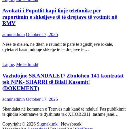
Avokati i Popullit hapi linjë telefonike për
raportimin e shkeljeve të të drejtave të votimit në
RMV
adminadmin
October 17, 2025
Nëse të dielën, në ditën e raundit të parë të zgjedhjeve lokale,
qytetarët hasin ndonjë shkelje të të drejtave të…
Lajme
,
Më të fundit
Vazhdojnē SKANDALET/ Zbulohen 141 kontratat
tek NPK- SHARRI të Bilall Kasamit!
(DOKUMENT)
adminadmin
October 17, 2025
Skandalet në komunën e Tetovës nuk kanë të ndalur! Pas publikimit
të qindra kontratave të dyshimta tek XHOB2011, tashmë janë…
Copyright © 2026
Sigmak.mk
| Newsbreak