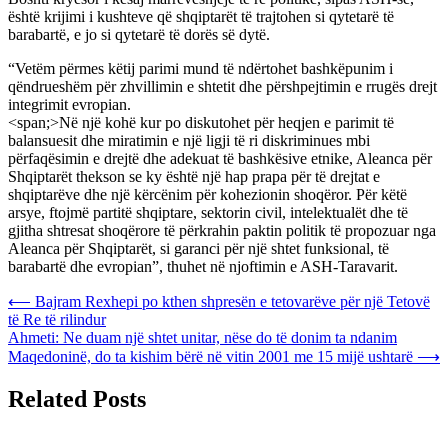
është krijimi i kushteve që shqiptarët të trajtohen si qytetarë të
barabartë, e jo si qytetarë të dorës së dytë.
“Vetëm përmes këtij parimi mund të ndërtohet bashkëpunim i
qëndrueshëm për zhvillimin e shtetit dhe përshpejtimin e rrugës drejt
integrimit evropian.
<span;>Në një kohë kur po diskutohet për heqjen e parimit të
balansuesit dhe miratimin e një ligji të ri diskriminues mbi
përfaqësimin e drejtë dhe adekuat të bashkësive etnike, Aleanca për
Shqiptarët thekson se ky është një hap prapa për të drejtat e
shqiptarëve dhe një kërcënim për kohezionin shoqëror. Për këtë
arsye, ftojmë partitë shqiptare, sektorin civil, intelektualët dhe të
gjitha shtresat shoqërore të përkrahin paktin politik të propozuar nga
Aleanca për Shqiptarët, si garanci për një shtet funksional, të
barabartë dhe evropian”, thuhet në njoftimin e ASH-Taravarit.
Post
⟵
Bajram Rexhepi po kthen shpresën e tetovarëve për një Tetovë
të Re të rilindur
navigation
Ahmeti: Ne duam një shtet unitar, nëse do të donim ta ndanim
Maqedoninë, do ta kishim bërë në vitin 2001 me 15 mijë ushtarë
⟶
Related Posts