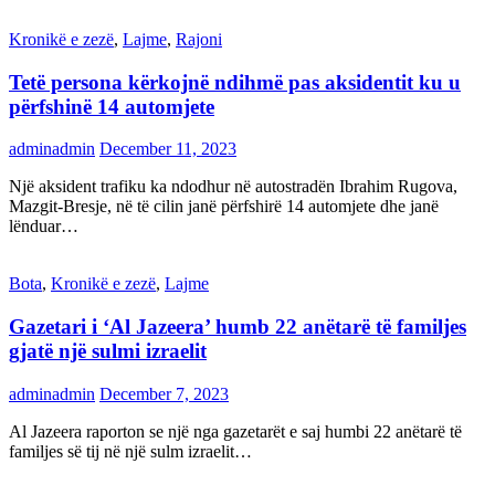
Kronikë e zezë
,
Lajme
,
Rajoni
Tetë persona kërkojnë ndihmë pas aksidentit ku u
përfshinë 14 automjete
adminadmin
December 11, 2023
Një aksident trafiku ka ndodhur në autostradën Ibrahim Rugova,
Mazgit-Bresje, në të cilin janë përfshirë 14 automjete dhe janë
lënduar…
Bota
,
Kronikë e zezë
,
Lajme
Gazetari i ‘Al Jazeera’ humb 22 anëtarë të familjes
gjatë një sulmi izraelit
adminadmin
December 7, 2023
Al Jazeera raporton se një nga gazetarët e saj humbi 22 anëtarë të
familjes së tij në një sulm izraelit…