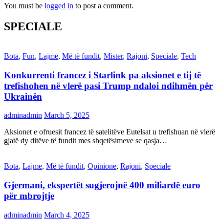
You must be
logged in
to post a comment.
SPECIALE
Bota
,
Fun
,
Lajme
,
Më të fundit
,
Mister
,
Rajoni
,
Speciale
,
Tech
Konkurrenti francez i Starlink pa aksionet e tij të
trefishohen në vlerë pasi Trump ndaloi ndihmën për
Ukrainën
adminadmin
March 5, 2025
Aksionet e ofruesit francez të satelitëve Eutelsat u trefishuan në vlerë
gjatë dy ditëve të fundit mes shqetësimeve se qasja…
Bota
,
Lajme
,
Më të fundit
,
Opinione
,
Rajoni
,
Speciale
Gjermani, ekspertët sugjerojnë 400 miliardë euro
për mbrojtje
adminadmin
March 4, 2025