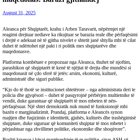
August 31, 2025
Aleanca për Shqiptarët, krahu i Arben Taravarit, nëpërmjet një
reagimi drejtuar nediave ka rikujtuar se barazia reale dhe përfaqësimi
i drejtë e adekuat në të gjitha nivelet e shtetit janë shtylla mbi të cilat
duhet të ndërtohet një pakt i ri politik mes shqiptarëve dhe
maqedonasve.
Platforma kombëtare e propozuar nga Aleanca, thuhet në njoftim,
parashikon që shqiptarët të kenë të njëjtat të drejta dhe mundësi si
maqedonasit në çdo sferë të jetës: arsim, ekonomi, kulturë,
administratë dhe siguri publike.
“Kjo do të thotë se institucionet shtetërore – nga administrata deri te
policia dhe gjyqësori – duhet të pasqyrojnë përbërjen multietnike të
vendit, duke garantuar që shqiptarët të mos mbeten të nën-
përfaqësuar. Një shtet demokratik nuk mund të funksionojë mbi
bazën e margjinalizimit. Prandaj, platforma e Aleancës synon
ruajtjen dhe fuqizimin e identitetit, gjuhës, kulturës dhe trashëgimisë
shqiptare, duke siguruar që komuniteti shqiptar të mos mbetet i
përjashtuar nga zhvillimet politike, ekonomike dhe shoqërore”.
Boshti kryesor i kësaj marrëveshjeje të re politike, sipas ASH-së,