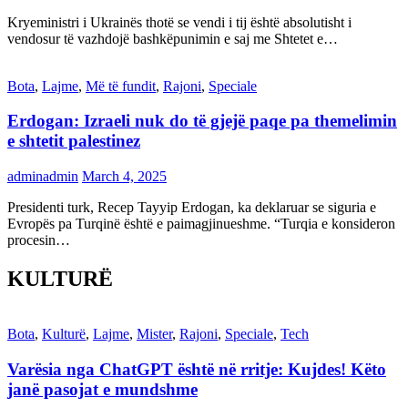
Kryeministri i Ukrainës thotë se vendi i tij është absolutisht i
vendosur të vazhdojë bashkëpunimin e saj me Shtetet e…
Bota
,
Lajme
,
Më të fundit
,
Rajoni
,
Speciale
Erdogan: Izraeli nuk do të gjejë paqe pa themelimin
e shtetit palestinez
adminadmin
March 4, 2025
Presidenti turk, Recep Tayyip Erdogan, ka deklaruar se siguria e
Evropës pa Turqinë është e paimagjinueshme. “Turqia e konsideron
procesin…
KULTURË
Bota
,
Kulturë
,
Lajme
,
Mister
,
Rajoni
,
Speciale
,
Tech
Varësia nga ChatGPT është në rritje: Kujdes! Këto
janë pasojat e mundshme