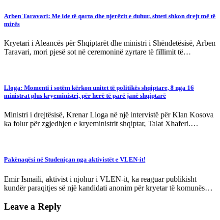
Arben Taravari: Me ide të qarta dhe njerëzit e duhur, shteti shkon drejt më të
mirës
Kryetari i Aleancës për Shqiptarët dhe ministri i Shëndetësisë, Arben
Taravari, mori pjesë sot në ceremoninë zyrtare të fillimit të…
Lloga: Momenti i sotëm kërkon unitet të politikës shqiptare, 8 nga 16
ministrat plus kryeministri, për herë të parë janë shqiptarë
Ministri i drejtësisë, Krenar Lloga në një intervistë për Klan Kosova
ka folur për zgjedhjen e kryeministrit shqiptar, Talat Xhaferi.…
Pakënaqësi në Studeniçan nga aktivistët e VLEN-it!
Emir Ismaili, aktivist i njohur i VLEN-it, ka reaguar publikisht
kundër paraqitjes së një kandidati anonim për kryetar të komunës…
Leave a Reply