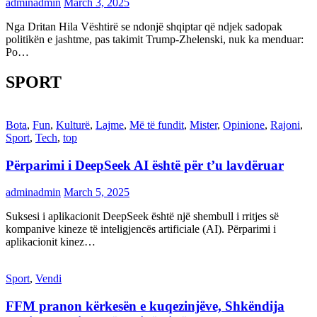
adminadmin
March 3, 2025
Nga Dritan Hila Vështirë se ndonjë shqiptar që ndjek sadopak
politikën e jashtme, pas takimit Trump-Zhelenski, nuk ka menduar:
Po…
SPORT
Bota
,
Fun
,
Kulturë
,
Lajme
,
Më të fundit
,
Mister
,
Opinione
,
Rajoni
,
Sport
,
Tech
,
top
Përparimi i DeepSeek AI është për t’u lavdëruar
adminadmin
March 5, 2025
Suksesi i aplikacionit DeepSeek është një shembull i rritjes së
kompanive kineze të inteligjencës artificiale (AI). Përparimi i
aplikacionit kinez…
Sport
,
Vendi
FFM pranon kërkesën e kuqezinjëve, Shkëndija