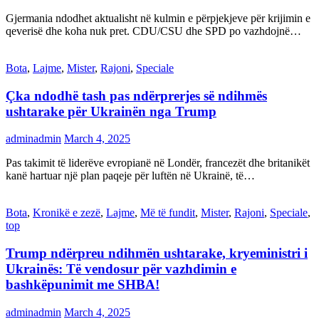
Gjermania ndodhet aktualisht në kulmin e përpjekjeve për krijimin e
qeverisë dhe koha nuk pret. CDU/CSU dhe SPD po vazhdojnë…
Bota
,
Lajme
,
Mister
,
Rajoni
,
Speciale
Çka ndodhë tash pas ndërprerjes së ndihmës
ushtarake për Ukrainën nga Trump
adminadmin
March 4, 2025
Pas takimit të liderëve evropianë në Londër, francezët dhe britanikët
kanë hartuar një plan paqeje për luftën në Ukrainë, të…
Bota
,
Kronikë e zezë
,
Lajme
,
Më të fundit
,
Mister
,
Rajoni
,
Speciale
,
top
Trump ndërpreu ndihmën ushtarake, kryeministri i
Ukrainës: Të vendosur për vazhdimin e
bashkëpunimit me SHBA!
adminadmin
March 4, 2025