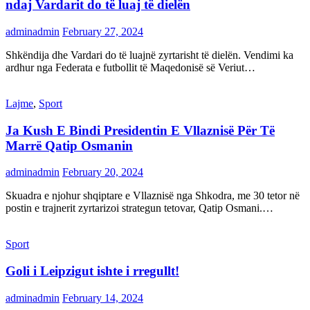
ndaj Vardarit do të luaj të dielën
adminadmin
February 27, 2024
Shkëndija dhe Vardari do të luajnë zyrtarisht të dielën. Vendimi ka
ardhur nga Federata e futbollit të Maqedonisë së Veriut…
Lajme
,
Sport
Ja Kush E Bindi Presidentin E Vllaznisë Për Të
Marrë Qatip Osmanin
adminadmin
February 20, 2024
Skuadra e njohur shqiptare e Vllaznisë nga Shkodra, me 30 tetor në
postin e trajnerit zyrtarizoi strategun tetovar, Qatip Osmani.…
Sport
Goli i Leipzigut ishte i rregullt!
adminadmin
February 14, 2024