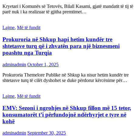
Kryetari i Komunës së Tetovës, Bilall Kasami, gjatë mandatit të tij të
parë nuk i ka realizuar të gjitha premtimet…
Lajme
,
Më të fundit
Prokuroria në Shkup hapi hetim kundër tre
shtetasve turq që i zhvatën para një biznesmeni
poashtu nga Turqia
adminadmin
October 1, 2025
Prokuroria Themelore Publike në Shkup ka nisur hetim kundër tre
shtetasve turq të cilët dyshohet se duke përdorur kërcënime për…
Lajme
,
Më të fundit
EMV: Sezoni i ngrohjes në Shkup fillon më 15 tetor,
konsumatorët t’i përfundojnë ndërhyrjet e tyre në
kohë
adminadmin
September 30, 2025