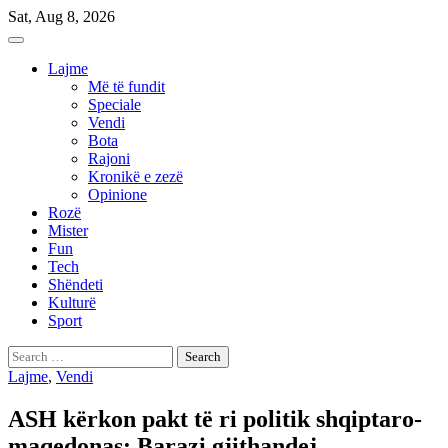
Skip
Sat, Aug 8, 2026
to
content
Lajme
Më të fundit
Speciale
Vendi
Bota
Rajoni
Kronikë e zezë
Opinione
Rozë
Mister
Fun
Tech
Shëndeti
Kulturë
Sport
Search
for:
Lajme
,
Vendi
ASH kërkon pakt të ri politik shqiptaro-
maqedonas: Barazi gjithandej