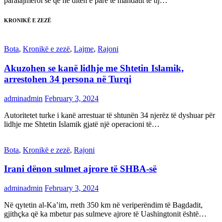
paralajmëroi se që në ditën e parë të mandatit të tij…
KRONIKË E ZEZË
Bota
,
Kronikë e zezë
,
Lajme
,
Rajoni
Akuzohen se kanë lidhje me Shtetin Islamik,
arrestohen 34 persona në Turqi
adminadmin
February 3, 2024
Autoritetet turke i kanë arrestuar të shtunën 34 njerëz të dyshuar për
lidhje me Shtetin Islamik gjatë një operacioni të…
Bota
,
Kronikë e zezë
,
Rajoni
Irani dënon sulmet ajrore të SHBA-së
adminadmin
February 3, 2024
Në qytetin al-Ka’im, rreth 350 km në veriperëndim të Bagdadit,
gjithçka që ka mbetur pas sulmeve ajrore të Uashingtonit është…