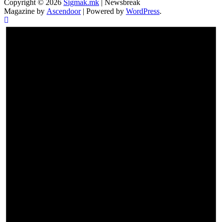
Copyright © 2026
Sigmak.mk
| Newsbreak
Magazine by
Ascendoor
| Powered by
WordPress
.