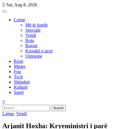
Skip
Sat, Aug 8, 2026
to
content
Lajme
Më të fundit
Speciale
Vendi
Bota
Rajoni
Kronikë e zezë
Opinione
Rozë
Mister
Fun
Tech
Shëndeti
Kulturë
Sport
Search
for:
Lajme
,
Vendi
Arjanit Hoxha: Kryeministri i parë