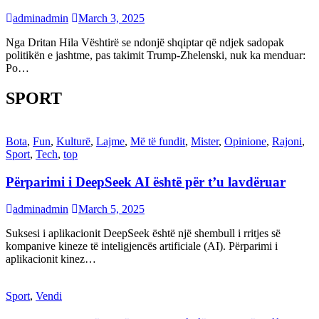
adminadmin
March 3, 2025
Nga Dritan Hila Vështirë se ndonjë shqiptar që ndjek sadopak
politikën e jashtme, pas takimit Trump-Zhelenski, nuk ka menduar:
Po…
SPORT
Bota
,
Fun
,
Kulturë
,
Lajme
,
Më të fundit
,
Mister
,
Opinione
,
Rajoni
,
Sport
,
Tech
,
top
Përparimi i DeepSeek AI është për t’u lavdëruar
adminadmin
March 5, 2025
Suksesi i aplikacionit DeepSeek është një shembull i rritjes së
kompanive kineze të inteligjencës artificiale (AI). Përparimi i
aplikacionit kinez…
Sport
,
Vendi