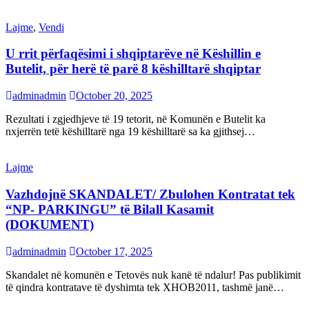
Lajme
,
Vendi
U rrit përfaqësimi i shqiptarëve në Këshillin e
Butelit, për herë të parë 8 këshilltarë shqiptar
adminadmin
October 20, 2025
Rezultati i zgjedhjeve të 19 tetorit, në Komunën e Butelit ka
nxjerrën tetë këshilltarë nga 19 këshilltarë sa ka gjithsej…
Lajme
Vazhdojnë SKANDALET/ Zbulohen Kontratat tek
“NP- PARKINGU” të Bilall Kasamit
(DOKUMENT)
adminadmin
October 17, 2025
Skandalet në komunën e Tetovës nuk kanë të ndalur! Pas publikimit
të qindra kontratave të dyshimta tek XHOB2011, tashmë janë…