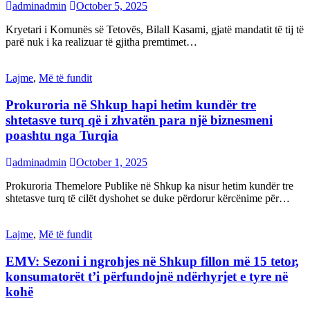
adminadmin
October 5, 2025
Kryetari i Komunës së Tetovës, Bilall Kasami, gjatë mandatit të tij të
parë nuk i ka realizuar të gjitha premtimet…
Lajme
,
Më të fundit
Prokuroria në Shkup hapi hetim kundër tre
shtetasve turq që i zhvatën para një biznesmeni
poashtu nga Turqia
adminadmin
October 1, 2025
Prokuroria Themelore Publike në Shkup ka nisur hetim kundër tre
shtetasve turq të cilët dyshohet se duke përdorur kërcënime për…
Lajme
,
Më të fundit
EMV: Sezoni i ngrohjes në Shkup fillon më 15 tetor,
konsumatorët t’i përfundojnë ndërhyrjet e tyre në
kohë