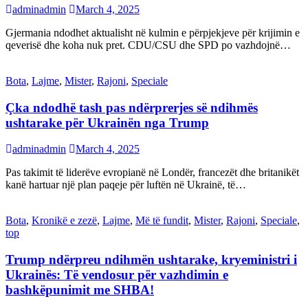
adminadmin
March 4, 2025
Gjermania ndodhet aktualisht në kulmin e përpjekjeve për krijimin e
qeverisë dhe koha nuk pret. CDU/CSU dhe SPD po vazhdojnë…
Bota
,
Lajme
,
Mister
,
Rajoni
,
Speciale
Çka ndodhë tash pas ndërprerjes së ndihmës
ushtarake për Ukrainën nga Trump
adminadmin
March 4, 2025
Pas takimit të liderëve evropianë në Londër, francezët dhe britanikët
kanë hartuar një plan paqeje për luftën në Ukrainë, të…
Bota
,
Kronikë e zezë
,
Lajme
,
Më të fundit
,
Mister
,
Rajoni
,
Speciale
,
top
Trump ndërpreu ndihmën ushtarake, kryeministri i
Ukrainës: Të vendosur për vazhdimin e
bashkëpunimit me SHBA!