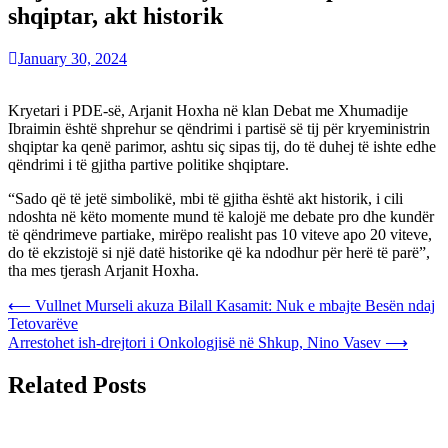
shqiptar, akt historik
January 30, 2024
Kryetari i PDE-së, Arjanit Hoxha në klan Debat me Xhumadije
Ibraimin është shprehur se qëndrimi i partisë së tij për kryeministrin
shqiptar ka qenë parimor, ashtu siç sipas tij, do të duhej të ishte edhe
qëndrimi i të gjitha partive politike shqiptare.
“Sado që të jetë simbolikë, mbi të gjitha është akt historik, i cili
ndoshta në këto momente mund të kalojë me debate pro dhe kundër
të qëndrimeve partiake, mirëpo realisht pas 10 viteve apo 20 viteve,
do të ekzistojë si një datë historike që ka ndodhur për herë të parë”,
tha mes tjerash Arjanit Hoxha.
Post
⟵
Vullnet Murseli akuza Bilall Kasamit: Nuk e mbajte Besën ndaj
Tetovarëve
navigation
Arrestohet ish-drejtori i Onkologjisë në Shkup, Nino Vasev
⟶
Related Posts