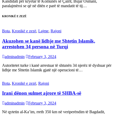
Kandidati për kryetar të Komunës së Çairit, Bujar Osmani,
paralajmëroi se që në ditën e parë të mandatit të tij…
KRONIKË E ZEZË
Bota
,
Kronikë e zezë
,
Lajme
,
Rajoni
Akuzohen se kanë lidhje me Shtetin Islamik,
arrestohen 34 persona në Turqi
adminadmin
February 3, 2024
Autoritetet turke i kanë arrestuar të shtunën 34 njerëz të dyshuar për
lidhje me Shtetin Islamik gjatë një operacioni të…
Bota
,
Kronikë e zezë
,
Rajoni
Irani dënon sulmet ajrore të SHBA-së
adminadmin
February 3, 2024
Në qytetin al-Ka’im, rreth 350 km në veriperëndim të Bagdadit,