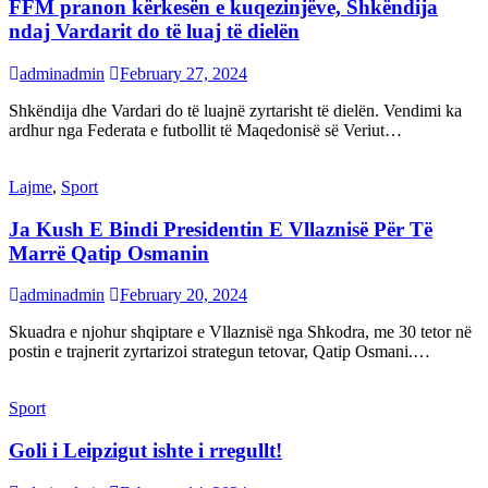
FFM pranon kërkesën e kuqezinjëve, Shkëndija
ndaj Vardarit do të luaj të dielën
adminadmin
February 27, 2024
Shkëndija dhe Vardari do të luajnë zyrtarisht të dielën. Vendimi ka
ardhur nga Federata e futbollit të Maqedonisë së Veriut…
Lajme
,
Sport
Ja Kush E Bindi Presidentin E Vllaznisë Për Të
Marrë Qatip Osmanin
adminadmin
February 20, 2024
Skuadra e njohur shqiptare e Vllaznisë nga Shkodra, me 30 tetor në
postin e trajnerit zyrtarizoi strategun tetovar, Qatip Osmani.…
Sport
Goli i Leipzigut ishte i rregullt!