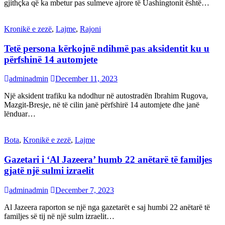
gjithçka që ka mbetur pas sulmeve ajrore të Uashingtonit është…
Kronikë e zezë
,
Lajme
,
Rajoni
Tetë persona kërkojnë ndihmë pas aksidentit ku u
përfshinë 14 automjete
adminadmin
December 11, 2023
Një aksident trafiku ka ndodhur në autostradën Ibrahim Rugova,
Mazgit-Bresje, në të cilin janë përfshirë 14 automjete dhe janë
lënduar…
Bota
,
Kronikë e zezë
,
Lajme
Gazetari i ‘Al Jazeera’ humb 22 anëtarë të familjes
gjatë një sulmi izraelit
adminadmin
December 7, 2023
Al Jazeera raporton se një nga gazetarët e saj humbi 22 anëtarë të
familjes së tij në një sulm izraelit…