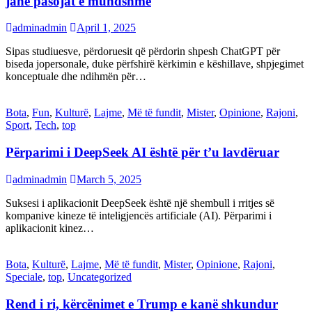
janë pasojat e mundshme
adminadmin
April 1, 2025
Sipas studiuesve, përdoruesit që përdorin shpesh ChatGPT për
biseda jopersonale, duke përfshirë kërkimin e këshillave, shpjegimet
konceptuale dhe ndihmën për…
Bota
,
Fun
,
Kulturë
,
Lajme
,
Më të fundit
,
Mister
,
Opinione
,
Rajoni
,
Sport
,
Tech
,
top
Përparimi i DeepSeek AI është për t’u lavdëruar
adminadmin
March 5, 2025
Suksesi i aplikacionit DeepSeek është një shembull i rritjes së
kompanive kineze të inteligjencës artificiale (AI). Përparimi i
aplikacionit kinez…
Bota
,
Kulturë
,
Lajme
,
Më të fundit
,
Mister
,
Opinione
,
Rajoni
,
Speciale
,
top
,
Uncategorized
Rend i ri, kërcënimet e Trump e kanë shkundur