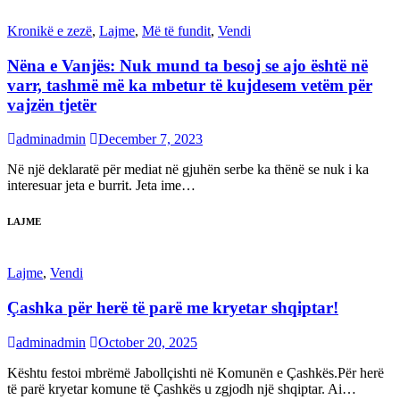
Kronikë e zezë
,
Lajme
,
Më të fundit
,
Vendi
Nëna e Vanjës: Nuk mund ta besoj se ajo është në
varr, tashmë më ka mbetur të kujdesem vetëm për
vajzën tjetër
adminadmin
December 7, 2023
Në një deklaratë për mediat në gjuhën serbe ka thënë se nuk i ka
interesuar jeta e burrit. Jeta ime…
LAJME
Lajme
,
Vendi
Çashka për herë të parë me kryetar shqiptar!
adminadmin
October 20, 2025
Kështu festoi mbrëmë Jabollçishti në Komunën e Çashkës.Për herë
të parë kryetar komune të Çashkës u zgjodh një shqiptar. Ai…