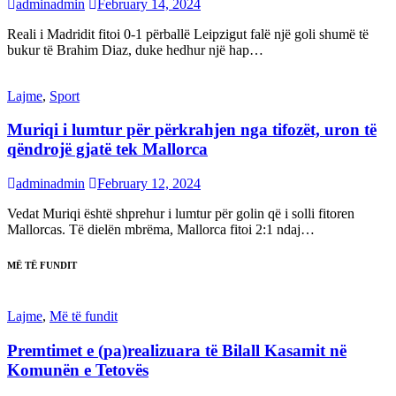
adminadmin
February 14, 2024
Reali i Madridit fitoi 0-1 përballë Leipzigut falë një goli shumë të
bukur të Brahim Diaz, duke hedhur një hap…
Lajme
,
Sport
Muriqi i lumtur për përkrahjen nga tifozët, uron të
qëndrojë gjatë tek Mallorca
adminadmin
February 12, 2024
Vedat Muriqi është shprehur i lumtur për golin që i solli fitoren
Mallorcas. Të dielën mbrëma, Mallorca fitoi 2:1 ndaj…
MË TË FUNDIT
Lajme
,
Më të fundit
Premtimet e (pa)realizuara të Bilall Kasamit në
Komunën e Tetovës