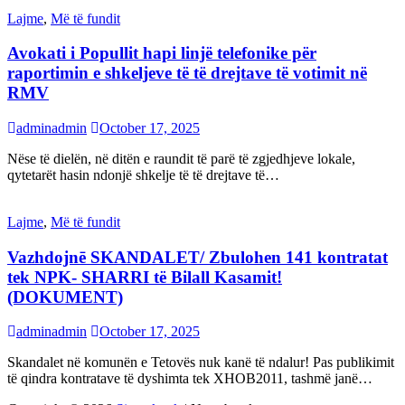
Lajme
,
Më të fundit
Avokati i Popullit hapi linjë telefonike për
raportimin e shkeljeve të të drejtave të votimit në
RMV
adminadmin
October 17, 2025
Nëse të dielën, në ditën e raundit të parë të zgjedhjeve lokale,
qytetarët hasin ndonjë shkelje të të drejtave të…
Lajme
,
Më të fundit
Vazhdojnē SKANDALET/ Zbulohen 141 kontratat
tek NPK- SHARRI të Bilall Kasamit!
(DOKUMENT)
adminadmin
October 17, 2025
Skandalet në komunën e Tetovës nuk kanë të ndalur! Pas publikimit
të qindra kontratave të dyshimta tek XHOB2011, tashmë janë…