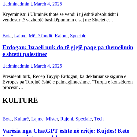
adminadmin
March 4, 2025
Kryeministri i Ukrainës thotë se vendi i tij është absolutisht i
vendosur të vazhdojë bashkëpunimin e saj me Shtetet e…
Bota
,
Lajme
,
Më të fundit
,
Rajoni
,
Speciale
Erdogan: Izraeli nuk do të gjejë paqe pa themelimin
e shtetit palestinez
adminadmin
March 4, 2025
Presidenti turk, Recep Tayyip Erdogan, ka deklaruar se siguria e
Evropës pa Turqinë është e paimagjinueshme. “Turqia e konsideron
procesin…
KULTURË
Bota
,
Kulturë
,
Lajme
,
Mister
,
Rajoni
,
Speciale
,
Tech
Varësia nga ChatGPT është në rritje: Kujdes! Këto