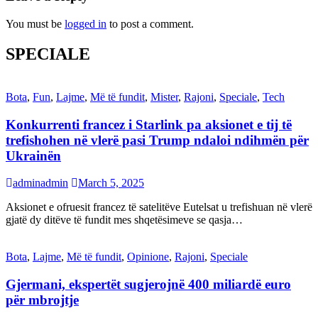
You must be
logged in
to post a comment.
SPECIALE
Bota
,
Fun
,
Lajme
,
Më të fundit
,
Mister
,
Rajoni
,
Speciale
,
Tech
Konkurrenti francez i Starlink pa aksionet e tij të
trefishohen në vlerë pasi Trump ndaloi ndihmën për
Ukrainën
adminadmin
March 5, 2025
Aksionet e ofruesit francez të satelitëve Eutelsat u trefishuan në vlerë
gjatë dy ditëve të fundit mes shqetësimeve se qasja…
Bota
,
Lajme
,
Më të fundit
,
Opinione
,
Rajoni
,
Speciale
Gjermani, ekspertët sugjerojnë 400 miliardë euro
për mbrojtje