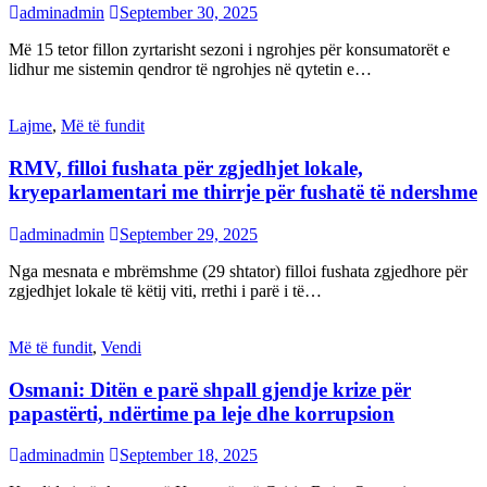
adminadmin
September 30, 2025
Më 15 tetor fillon zyrtarisht sezoni i ngrohjes për konsumatorët e
lidhur me sistemin qendror të ngrohjes në qytetin e…
Lajme
,
Më të fundit
RMV, filloi fushata për zgjedhjet lokale,
kryeparlamentari me thirrje për fushatë të ndershme
adminadmin
September 29, 2025
Nga mesnata e mbrëmshme (29 shtator) filloi fushata zgjedhore për
zgjedhjet lokale të këtij viti, rrethi i parë i të…
Më të fundit
,
Vendi
Osmani: Ditën e parë shpall gjendje krize për
papastërti, ndërtime pa leje dhe korrupsion
adminadmin
September 18, 2025