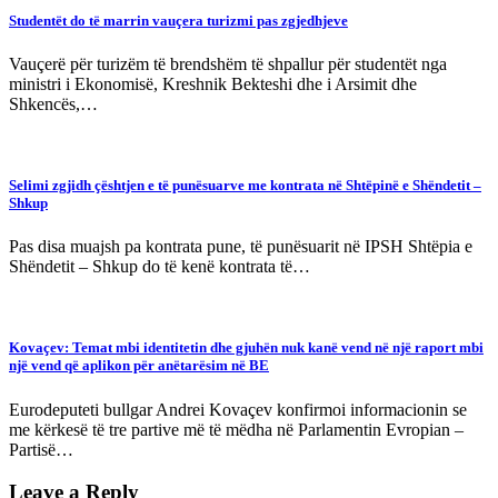
Studentët do të marrin vauçera turizmi pas zgjedhjeve
Vauçerë për turizëm të brendshëm të shpallur për studentët nga
ministri i Ekonomisë, Kreshnik Bekteshi dhe i Arsimit dhe
Shkencës,…
Selimi zgjidh çështjen e të punësuarve me kontrata në Shtëpinë e Shëndetit –
Shkup
Pas disa muajsh pa kontrata pune, të punësuarit në IPSH Shtëpia e
Shëndetit – Shkup do të kenë kontrata të…
Kovaçev: Temat mbi identitetin dhe gjuhën nuk kanë vend në një raport mbi
një vend që aplikon për anëtarësim në BE
Eurodeputeti bullgar Andrei Kovaçev konfirmoi informacionin se
me kërkesë të tre partive më të mëdha në Parlamentin Evropian –
Partisë…
Leave a Reply