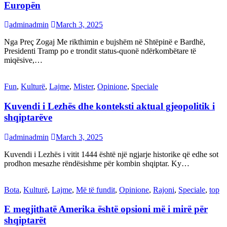
Europën
adminadmin
March 3, 2025
Nga Preç Zogaj Me rikthimin e bujshëm në Shtëpinë e Bardhë,
Presidenti Tramp po e trondit status-quonë ndërkombëtare të
miqësive,…
Fun
,
Kulturë
,
Lajme
,
Mister
,
Opinione
,
Speciale
Kuvendi i Lezhës dhe konteksti aktual gjeopolitik i
shqiptarëve
adminadmin
March 3, 2025
Kuvendi i Lezhës i vitit 1444 është një ngjarje historike që edhe sot
prodhon mesazhe rëndësishme për kombin shqiptar. Ky…
Bota
,
Kulturë
,
Lajme
,
Më të fundit
,
Opinione
,
Rajoni
,
Speciale
,
top
E megjithatë Amerika është opsioni më i mirë për
shqiptarët