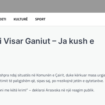
DETI
KULTURË
SPORT
 Visar Ganiut – Ja kush e
ashpra ndaj situatës në Komunën e Çairit, duke kërkuar masa urgje
imit të paligjshëm që, sipas saj, po rrezikojnë jetën e qytetarëve.
oni me këtë krim!” – deklaroi Arsovska në një reagim publik.