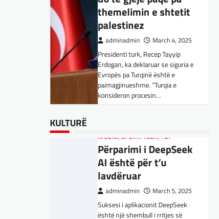
Kujdes! Këto janë
themelimin e shtetit
pasojat e mundshme
palestinez
adminadmin
April 1, 2025
adminadmin
March 4, 2025
Sipas studiuesve, përdoruesit që
Presidenti turk, Recep Tayyip
përdorin shpesh ChatGPT për
Erdogan, ka deklaruar se siguria e
biseda jopersonale, duke
Evropës pa Turqinë është e
përfshirë kërkimin e këshillave,
SPORT
,
VENDI
paimagjinueshme. “Turqia e
shpjegimet konceptuale dhe
FFM pranon
konsideron procesin…
ndihmën për…
kërkesën e
kuqezinjëve,
BOTA
BOTA
,
,
FUN
FUN
,
,
LAJME
KULTURË
,
MË TË FUNDIT
,
LAJME
,
,
KULTURË
MISTER
MË TË FUNDIT
,
RAJONI
,
MISTER
,
SPECIALE
,
OPINIONE
,
TECH
,
Shkëndija ndaj
Konkurrenti francez i
RAJONI
,
SPORT
,
TECH
,
TOP
Vardarit do të luaj të
Përparimi i DeepSeek
Starlink pa aksionet e
dielën
AI është për t’u
tij të trefishohen në
lavdëruar
adminadmin
February 27,
vlerë pasi Trump
2024
ndaloi ndihmën për
adminadmin
March 5, 2025
Shkëndija dhe Vardari do të luajnë
Ukrainën
Suksesi i aplikacionit DeepSeek
zyrtarisht të dielën. Vendimi ka
është një shembull i rritjes së
ardhur nga Federata e futbollit të