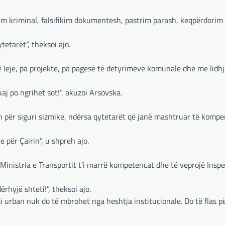
kim kriminal, falsifikim dokumentesh, pastrim parash, keqpërdorim 
tetarët”, theksoi ajo.
 leje, pa projekte, pa pagesë të detyrimeve komunale dhe me lidhj
aj po ngrihet sot!”, akuzoi Arsovska.
hen për siguri sizmike, ndërsa qytetarët që janë mashtruar të kom
për Çairin”, u shpreh ajo.
inistria e Transportit t’i marrë kompetencat dhe të veprojë Inspe
rhyjë shteti!”, theksoi ajo.
 urban nuk do të mbrohet nga heshtja institucionale. Do të flas pë