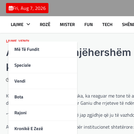
Skip
Fri, Aug 7, 2026
to
content
LAJME
ROZË
MISTER
FUN
TECH
SHËN
LAJME
,
VENDI
Më Të Fundit
Arrestimi i menjëhershëm i
kërkon!
Speciale
July 24, 2025
Vendi
Kryetarja e Shkupit, Danella Arsovska, ka reaguar me tone të 
Bota
dhe ndëshkuese ndaj kryetarit Visar Ganiu dhe rrjeteve të ndërt
Rajoni
“Taman punë, zotëri Mexhiti, unë të jap zgjidhje që ju të vazhd
Ajo renditi katër kërkesa urgjente për institucionet shtetërore:
Kronikë E Zezë