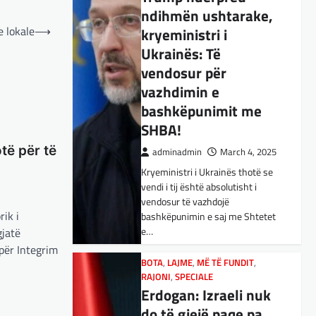
ndihmën ushtarake,
BOTA
,
KULTURË
,
LAJME
,
MË TË FUNDIT
,
OPINIONE
,
RAJONI
,
 lokale
⟶
kryeministri i
SPECIALE
,
TOP
Ukrainës: Të
E megjithatë
vendosur për
Amerika është
vazhdimin e
opsioni më i mirë për
bashkëpunimit me
shqiptarët
SHBA!
adminadmin
March 3, 2025
otë për të
adminadmin
March 4, 2025
Nga Dritan Hila Vështirë se
Kryeministri i Ukrainës thotë se
ndonjë shqiptar që ndjek sadopak
vendi i tij është absolutisht i
politikën e jashtme, pas takimit
vendosur të vazhdojë
Trump-Zhelenski, nuk ka
rik i
bashkëpunimin e saj me Shtetet
menduar: Po…
e…
gjatë
për Integrim
BOTA
,
KULTURË
,
LAJME
,
MISTER
,
RAJONI
,
SPECIALE
,
TECH
BOTA
,
LAJME
,
MË TË FUNDIT
,
Varësia nga ChatGPT
RAJONI
,
SPECIALE
Erdogan: Izraeli nuk
është në rritje:
do të gjejë paqe pa