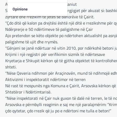
Arrestimi i menjëhershëm i Visar Ganiut
Opinione
Sipas Arsovskës, Ganiu duhet të përgjigjet për akuzat si: bash
zyrtare dhe rrezikim të jetës së banorëve të Çairit.
“Çdo ditë që kalon pa drejtësi është një ditë e rrezikshme për qy
Ndërprerje e 50 ndërtimeve të paligjshme në Çair
Ajo pretendon se këto objekte po ndërtohen aktualisht pa asnjë
paligjshme të ujit dhe rrymës.
“Gënjeni se janë ndërtuar në vitin 2010, por ndërkohë betoni ju
Krijimi i një regjistri për verifikimin sizmik të ndërtesave
Kryetarja e Shkupit kërkon që të gjitha objektet të kontrollo
shteti.
“Nëse Qeveria ndihmon për Araçinovën, mund të ndihmojë edhe 
Aktivizimi i inspektoratit ndërtimor në terren
Në rast të mospunës nga Komuna e Çairit, Arsovska kërkon që M
Shtetëror i Ndërtimtarisë.
“Nëse inspektorati në Çair nuk guxon të dalë në terren, le të ndë
Arsovska e përmbylli reagimin e saj me një paralajmërim: “Krimi
çdo qytetar, çdo rrezik që ju po e ndërtoni me tulla e beton!”