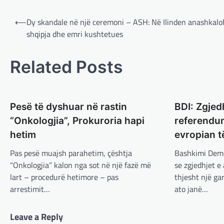
Post
⟵
Dy skandale në një ceremoni – ASH: Në Ilinden anashkalo
navigation
shqipja dhe emri kushtetues
Related Posts
Pesë të dyshuar në rastin
BDI: Zgjedh
“Onkologjia”, Prokuroria hapi
referendum
hetim
evropian t
Pas pesë muajsh parahetim, çështja
Bashkimi Demo
“Onkologjia” kalon nga sot në një fazë më
se zgjedhjet e
lart – procedurë hetimore – pas
thjesht një ga
arrestimit…
ato janë…
Leave a Reply