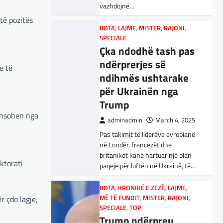
vazhdojnë…
Nga Preç Zogaj Me rikthimin e
të pozitës
bujshëm në Shtëpinë e Bardhë,
BOTA
,
LAJME
,
MISTER
,
RAJONI
,
Presidenti Tramp po e trondit
SPECIALE
status-quonë ndërkombëtare të
Çka ndodhë tash pas
miqësive,…
ndërprerjes së
e të
ndihmës ushtarake
FUN
,
KULTURË
,
LAJME
,
MISTER
,
OPINIONE
,
SPECIALE
për Ukrainën nga
Kuvendi i Lezhës dhe
Trump
konteksti aktual
pensohen nga
adminadmin
March 4, 2025
gjeopolitik i
Pas takimit të liderëve evropianë
shqiptarëve
në Londër, francezët dhe
adminadmin
March 3, 2025
britanikët kanë hartuar një plan
ktorati
paqeje për luftën në Ukrainë, të…
Kuvendi i Lezhës i vitit 1444
është një ngjarje historike që
edhe sot prodhon mesazhe
BOTA
,
KRONIKË E ZEZË
,
LAJME
,
r çdo lagje,
MË TË FUNDIT
rëndësishme për kombin
,
MISTER
,
RAJONI
,
SPECIALE
,
TOP
shqiptar. Ky…
Trump ndërpreu