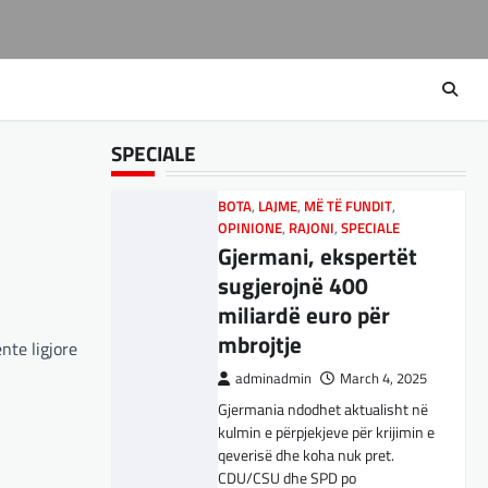
RAJONI
,
SPORT
,
TECH
,
TOP
Ukrainën
Përparimi i DeepSeek
AI është për t’u
adminadmin
March 5, 2025
lavdëruar
Aksionet e ofruesit francez të
satelitëve Eutelsat u trefishuan
adminadmin
March 5, 2025
në vlerë gjatë dy ditëve të fundit
SPECIALE
Suksesi i aplikacionit DeepSeek
mes shqetësimeve se qasja…
është një shembull i rritjes së
kompanive kineze të inteligjencës
BOTA
,
LAJME
,
MË TË FUNDIT
,
artificiale (AI). Përparimi i
OPINIONE
,
RAJONI
,
SPECIALE
aplikacionit kinez…
Gjermani, ekspertët
sugjerojnë 400
BOTA
,
KULTURË
,
LAJME
,
miliardë euro për
MË TË FUNDIT
,
MISTER
,
OPINIONE
,
mbrojtje
RAJONI
,
SPECIALE
,
TOP
,
nte ligjore
UNCATEGORIZED
adminadmin
March 4, 2025
Rend i ri, kërcënimet
Gjermania ndodhet aktualisht në
e Trump e kanë
kulmin e përpjekjeve për krijimin e
shkundur Europën
qeverisë dhe koha nuk pret.
CDU/CSU dhe SPD po
adminadmin
March 3, 2025