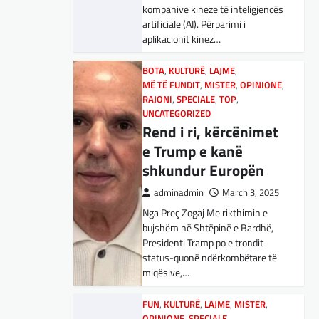
adminadmin
March 5, 2025
kompanive kineze të inteligjencës
Maqedonisë së Veriut…
Aksionet e ofruesit francez të
artificiale (AI). Përparimi i
satelitëve Eutelsat u trefishuan
aplikacionit kinez…
LAJME
,
SPORT
në vlerë gjatë dy ditëve të fundit
Ja Kush E Bindi
mes shqetësimeve se qasja…
BOTA
,
KULTURË
,
LAJME
,
Presidentin E
MË TË FUNDIT
,
MISTER
,
OPINIONE
,
Vllaznisë Për Të
BOTA
RAJONI
,
LAJME
,
SPECIALE
,
MË TË FUNDIT
,
TOP
,
,
OPINIONE
UNCATEGORIZED
Marrë Qatip Osmanin
,
RAJONI
,
SPECIALE
Gjermani, ekspertët
Rend i ri, kërcënimet
adminadmin
February 20,
sugjerojnë 400
e Trump e kanë
2024
miliardë euro për
shkundur Europën
Skuadra e njohur shqiptare e
mbrojtje
Vllaznisë nga Shkodra, me 30
adminadmin
March 3, 2025
tetor në postin e trajnerit
Nga Preç Zogaj Me rikthimin e
adminadmin
March 4, 2025
zyrtarizoi strategun tetovar, Qatip
bujshëm në Shtëpinë e Bardhë,
Gjermania ndodhet aktualisht në
Osmani.…
Presidenti Tramp po e trondit
kulmin e përpjekjeve për krijimin e
status-quonë ndërkombëtare të
qeverisë dhe koha nuk pret.
SPORT
miqësive,…
CDU/CSU dhe SPD po
Goli i Leipzigut ishte i
vazhdojnë…
rregullt!
FUN
,
KULTURË
,
LAJME
,
MISTER
,
OPINIONE
,
SPECIALE