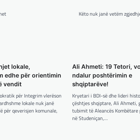
het
Këto nuk janë vetëm zgjedhje
jet lokale,
Ali Ahmeti: 19 Tetori, v
 edhe për orientimin
ndalur poshtërimin e
ë vendit
shqiptarëve!
kratik për Integrim vlerëson
Kryetari i BDI-së dhe lideri histo
 ardhshme lokale nuk janë
çështjes shqiptare, Ali Ahmeti, 
rë për qeverisjen komunale,
tubimit të Aleancës Kombëtare 
në Studeniçan,…