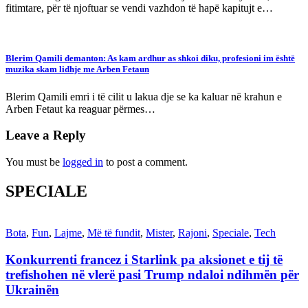
fitimtare, për të njoftuar se vendi vazhdon të hapë kapitujt e…
Blerim Qamili demanton: As kam ardhur as shkoi diku, profesioni im është
muzika skam lidhje me Arben Fetaun
Blerim Qamili emri i të cilit u lakua dje se ka kaluar në krahun e
Arben Fetaut ka reaguar përmes…
Leave a Reply
You must be
logged in
to post a comment.
SPECIALE
Bota
,
Fun
,
Lajme
,
Më të fundit
,
Mister
,
Rajoni
,
Speciale
,
Tech
Konkurrenti francez i Starlink pa aksionet e tij të
trefishohen në vlerë pasi Trump ndaloi ndihmën për
Ukrainën