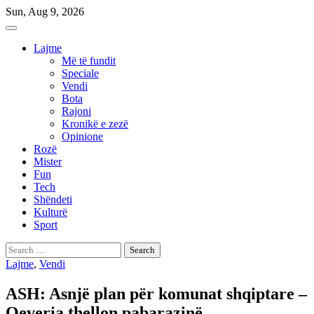
Skip
Sun, Aug 9, 2026
to
content
Lajme
Më të fundit
Speciale
Vendi
Bota
Rajoni
Kronikë e zezë
Opinione
Rozë
Mister
Fun
Tech
Shëndeti
Kulturë
Sport
Search
for:
Lajme
,
Vendi
ASH: Asnjë plan për komunat shqiptare –
Qeveria thellon pabarazinë