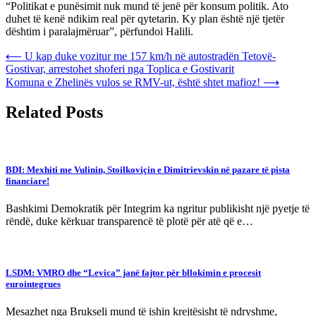
“Politikat e punësimit nuk mund të jenë për konsum politik. Ato
duhet të kenë ndikim real për qytetarin. Ky plan është një tjetër
dështim i paralajmëruar”, përfundoi Halili.
Post
⟵
U kap duke vozitur me 157 km/h në autostradën Tetovë-
Gostivar, arrestohet shoferi nga Toplica e Gostivarit
navigation
Komuna e Zhelinës vulos se RMV-ut, është shtet mafioz!
⟶
Related Posts
BDI: Mexhiti me Vulinin, Stoilkoviçin e Dimitrievskin në pazare të pista
financiare!
Bashkimi Demokratik për Integrim ka ngritur publikisht një pyetje të
rëndë, duke kërkuar transparencë të plotë për atë që e…
LSDM: VMRO dhe “Levica” janë fajtor për bllokimin e procesit
eurointegrues
Mesazhet nga Brukseli mund të ishin krejtësisht të ndryshme,