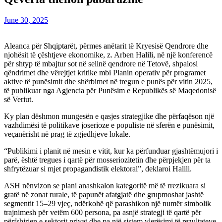
June 30, 2025
Aleanca për Shqiptarët, përmes anëtarit të Kryesisë Qendrore dhe
njohësit të çështjeve ekonomike, z. Arben Halili, në një konferencë
për shtyp të mbajtur sot në selinë qendrore në Tetovë, shpalosi
qëndrimet dhe vërejtjet kritike mbi Planin operativ për programet
aktive të punësimit dhe shërbimet në tregun e punës për vitin 2025,
të publikuar nga Agjencia për Punësim e Republikës së Maqedonisë
së Veriut.
Ky plan dëshmon mungesën e qasjes strategjike dhe përfaqëson një
vazhdimësi të politikave joserioze e populiste në sferën e punësimit,
veçanërisht në prag të zgjedhjeve lokale.
“Publikimi i planit në mesin e vitit, kur ka përfunduar gjashtëmujori i
parë, është tregues i qartë për mosseriozitetin dhe përpjekjen për ta
shfrytëzuar si mjet propagandistik elektoral”, deklaroi Halili.
ASH nënvizon se plani anashkalon kategoritë më të rrezikuara si
gratë në zonat rurale, të papunët afatgjatë dhe grupmoshat jashtë
segmentit 15–29 vjeç, ndërkohë që parashikon një numër simbolik
trajnimesh për vetëm 600 persona, pa asnjë strategji të qartë për
përfshirjen e sektorit privat dhe pa një sistem vlerësimi të rezultateve.