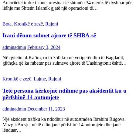
Autoritetet turke i kanë arrestuar të shtunën 34 njerëz të dyshuar për
lidhje me Shtetin Islamik gjatë një operacioni të…
Bota
,
Kronikë e zezë
,
Rajoni
Irani dënon sulmet ajrore të SHBA-së
adminadmin
February 3, 2024
Në qytetin al-Ka’im, rreth 350 km në veriperëndim të Bagdadit,
gjithçka që ka mbetur pas sulmeve ajrore të Uashingtonit është…
Kronikë e zezë
,
Lajme
,
Rajoni
Tetë persona kërkojnë ndihmë pas aksidentit ku u
përfshinë 14 automjete
adminadmin
December 11, 2023
Një aksident trafiku ka ndodhur në autostradën Ibrahim Rugova,
Mazgit-Bresje, në të cilin janë përfshirë 14 automjete dhe janë
lënduar…