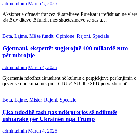
adminadmin
March 5, 2025
Aksionet e ofruesit francez të satelitëve Eutelsat u trefishuan në vlerë
gjatë dy ditëve të fundit mes shqetësimeve se qasja…
Bota
,
Lajme
,
Më të fundit
,
Opinione
,
Rajoni
,
Speciale
Gjermani, ekspertët sugjerojnë 400 miliardë euro
për mbrojtje
adminadmin
March 4, 2025
Gjermania ndodhet aktualisht në kulmin e përpjekjeve për krijimin e
qeverisë dhe koha nuk pret. CDU/CSU dhe SPD po vazhdojnë…
Bota
,
Lajme
,
Mister
,
Rajoni
,
Speciale
Çka ndodhë tash pas ndërprerjes së ndihmës
ushtarake për Ukrainën nga Trump
adminadmin
March 4, 2025