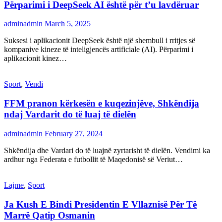
Përparimi i DeepSeek AI është për t’u lavdëruar
adminadmin
March 5, 2025
Suksesi i aplikacionit DeepSeek është një shembull i rritjes së
kompanive kineze të inteligjencës artificiale (AI). Përparimi i
aplikacionit kinez…
Sport
,
Vendi
FFM pranon kërkesën e kuqezinjëve, Shkëndija
ndaj Vardarit do të luaj të dielën
adminadmin
February 27, 2024
Shkëndija dhe Vardari do të luajnë zyrtarisht të dielën. Vendimi ka
ardhur nga Federata e futbollit të Maqedonisë së Veriut…
Lajme
,
Sport
Ja Kush E Bindi Presidentin E Vllaznisë Për Të
Marrë Qatip Osmanin