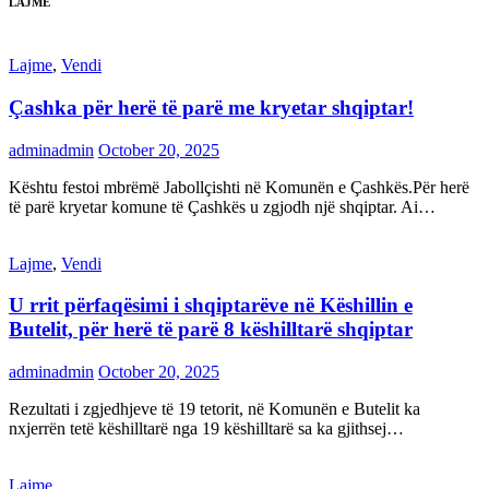
LAJME
Lajme
,
Vendi
Çashka për herë të parë me kryetar shqiptar!
adminadmin
October 20, 2025
Kështu festoi mbrëmë Jabollçishti në Komunën e Çashkës.Për herë
të parë kryetar komune të Çashkës u zgjodh një shqiptar. Ai…
Lajme
,
Vendi
U rrit përfaqësimi i shqiptarëve në Këshillin e
Butelit, për herë të parë 8 këshilltarë shqiptar
adminadmin
October 20, 2025
Rezultati i zgjedhjeve të 19 tetorit, në Komunën e Butelit ka
nxjerrën tetë këshilltarë nga 19 këshilltarë sa ka gjithsej…
Lajme