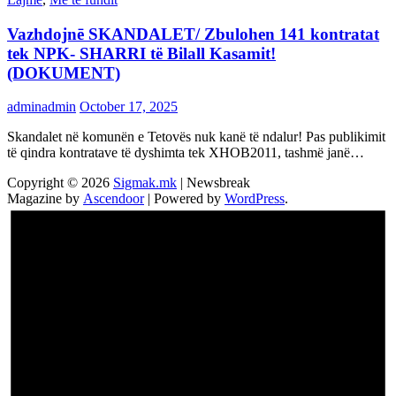
Vazhdojnē SKANDALET/ Zbulohen 141 kontratat
tek NPK- SHARRI të Bilall Kasamit!
(DOKUMENT)
adminadmin
October 17, 2025
Skandalet në komunën e Tetovës nuk kanë të ndalur! Pas publikimit
të qindra kontratave të dyshimta tek XHOB2011, tashmë janë…
Copyright © 2026
Sigmak.mk
| Newsbreak
Magazine by
Ascendoor
| Powered by
WordPress
.