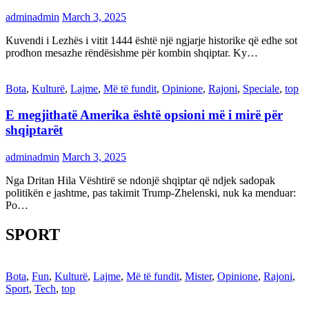
adminadmin
March 3, 2025
Kuvendi i Lezhës i vitit 1444 është një ngjarje historike që edhe sot
prodhon mesazhe rëndësishme për kombin shqiptar. Ky…
Bota
,
Kulturë
,
Lajme
,
Më të fundit
,
Opinione
,
Rajoni
,
Speciale
,
top
E megjithatë Amerika është opsioni më i mirë për
shqiptarët
adminadmin
March 3, 2025
Nga Dritan Hila Vështirë se ndonjë shqiptar që ndjek sadopak
politikën e jashtme, pas takimit Trump-Zhelenski, nuk ka menduar:
Po…
SPORT
Bota
,
Fun
,
Kulturë
,
Lajme
,
Më të fundit
,
Mister
,
Opinione
,
Rajoni
,
Sport
,
Tech
,
top