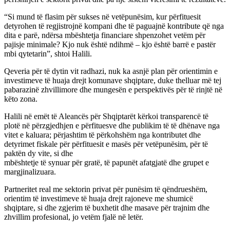
“Si mund të flasim për sukses në vetëpunësim, kur përfituesit
detyrohen të regjistrojnë kompani dhe të paguajnë kontribute që nga
dita e parë, ndërsa mbështetja financiare shpenzohet vetëm për
pajisje minimale? Kjo nuk është ndihmë – kjo është barrë e pastër
mbi qytetarin”, shtoi Halili.
Qeveria për të dytin vit radhazi, nuk ka asnjë plan për orientimin e
investimeve të huaja drejt komunave shqiptare, duke thelluar më tej
pabarazinë zhvillimore dhe mungesën e perspektivës për të rinjtë në
këto zona.
Halili në emët të Aleancës për Shqiptarët kërkoi transparencë të
plotë në përzgjedhjen e përfituesve dhe publikim të të dhënave nga
vitet e kaluara; përjashtim të përkohshëm nga kontributet dhe
detyrimet fiskale për përfituesit e masës për vetëpunësim, për të
paktën dy vite, si dhe
mbështetje të synuar për gratë, të papunët afatgjatë dhe grupet e
margjinalizuara.
Partneritet real me sektorin privat për punësim të qëndrueshëm,
orientim të investimeve të huaja drejt rajoneve me shumicë
shqiptare, si dhe zgjerim të buxhetit dhe masave për trajnim dhe
zhvillim profesional, jo vetëm fjalë në letër.