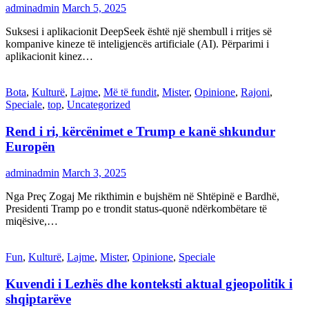
adminadmin
March 5, 2025
Suksesi i aplikacionit DeepSeek është një shembull i rritjes së
kompanive kineze të inteligjencës artificiale (AI). Përparimi i
aplikacionit kinez…
Bota
,
Kulturë
,
Lajme
,
Më të fundit
,
Mister
,
Opinione
,
Rajoni
,
Speciale
,
top
,
Uncategorized
Rend i ri, kërcënimet e Trump e kanë shkundur
Europën
adminadmin
March 3, 2025
Nga Preç Zogaj Me rikthimin e bujshëm në Shtëpinë e Bardhë,
Presidenti Tramp po e trondit status-quonë ndërkombëtare të
miqësive,…
Fun
,
Kulturë
,
Lajme
,
Mister
,
Opinione
,
Speciale
Kuvendi i Lezhës dhe konteksti aktual gjeopolitik i
shqiptarëve