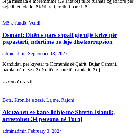
Nga mesnata e mbrëmshme (29 shtator) filloi fushata zgjedhore për
zgjedhjet lokale të këtij viti, rrethi i parë i të…
Më të fundit
,
Vendi
Osmani: Ditën e parë shpall gjendje krize për
papastërti, ndërtime pa leje dhe korrupsion
adminadmin
September 18, 2025
Kandidati për kryetar të Komunës së Çairit, Bujar Osmani,
paralajmëroi se që në ditën e parë të mandatit të tij…
KRONIKË E ZEZË
Bota
,
Kronikë e zezë
,
Lajme
,
Rajoni
Akuzohen se kanë lidhje me Shtetin Islamik,
arrestohen 34 persona në Turqi
adminadmin
February 3, 2024