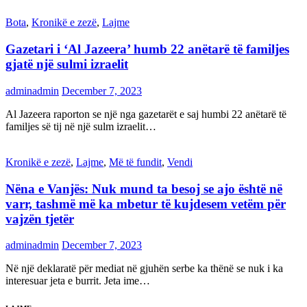
Bota
,
Kronikë e zezë
,
Lajme
Gazetari i ‘Al Jazeera’ humb 22 anëtarë të familjes
gjatë një sulmi izraelit
adminadmin
December 7, 2023
Al Jazeera raporton se një nga gazetarët e saj humbi 22 anëtarë të
familjes së tij në një sulm izraelit…
Kronikë e zezë
,
Lajme
,
Më të fundit
,
Vendi
Nëna e Vanjës: Nuk mund ta besoj se ajo është në
varr, tashmë më ka mbetur të kujdesem vetëm për
vajzën tjetër
adminadmin
December 7, 2023
Në një deklaratë për mediat në gjuhën serbe ka thënë se nuk i ka
interesuar jeta e burrit. Jeta ime…