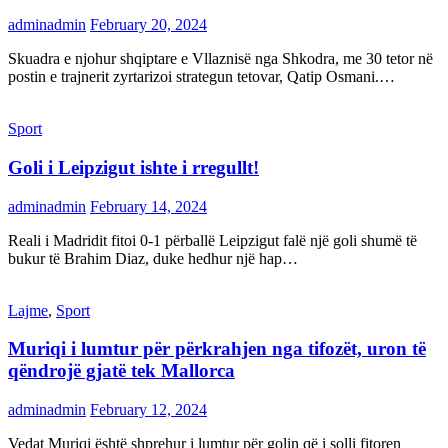
adminadmin
February 20, 2024
Skuadra e njohur shqiptare e Vllaznisë nga Shkodra, me 30 tetor në
postin e trajnerit zyrtarizoi strategun tetovar, Qatip Osmani.…
Sport
Goli i Leipzigut ishte i rregullt!
adminadmin
February 14, 2024
Reali i Madridit fitoi 0-1 përballë Leipzigut falë një goli shumë të
bukur të Brahim Diaz, duke hedhur një hap…
Lajme
,
Sport
Muriqi i lumtur për përkrahjen nga tifozët, uron të
qëndrojë gjatë tek Mallorca
adminadmin
February 12, 2024
Vedat Muriqi është shprehur i lumtur për golin që i solli fitoren