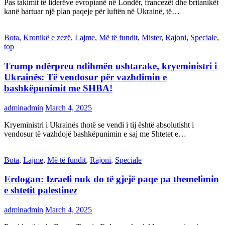
Pas takimit të liderëve evropianë në Londër, francezët dhe britanikët
kanë hartuar një plan paqeje për luftën në Ukrainë, të…
Bota
,
Kronikë e zezë
,
Lajme
,
Më të fundit
,
Mister
,
Rajoni
,
Speciale
,
top
Trump ndërpreu ndihmën ushtarake, kryeministri i
Ukrainës: Të vendosur për vazhdimin e
bashkëpunimit me SHBA!
adminadmin
March 4, 2025
Kryeministri i Ukrainës thotë se vendi i tij është absolutisht i
vendosur të vazhdojë bashkëpunimin e saj me Shtetet e…
Bota
,
Lajme
,
Më të fundit
,
Rajoni
,
Speciale
Erdogan: Izraeli nuk do të gjejë paqe pa themelimin
e shtetit palestinez
adminadmin
March 4, 2025