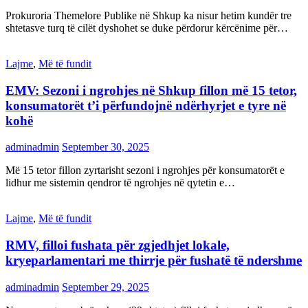
Prokuroria Themelore Publike në Shkup ka nisur hetim kundër tre
shtetasve turq të cilët dyshohet se duke përdorur kërcënime për…
Lajme
,
Më të fundit
EMV: Sezoni i ngrohjes në Shkup fillon më 15 tetor,
konsumatorët t’i përfundojnë ndërhyrjet e tyre në
kohë
adminadmin
September 30, 2025
Më 15 tetor fillon zyrtarisht sezoni i ngrohjes për konsumatorët e
lidhur me sistemin qendror të ngrohjes në qytetin e…
Lajme
,
Më të fundit
RMV, filloi fushata për zgjedhjet lokale,
kryeparlamentari me thirrje për fushatë të ndershme
adminadmin
September 29, 2025