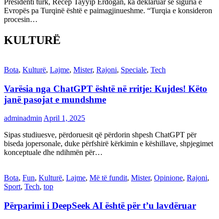
Presidenti turk, Recep Tayyip Erdogan, ka deklaruar se siguria e
Evropës pa Turqinë është e paimagjinueshme. “Turqia e konsideron
procesin…
KULTURË
Bota
,
Kulturë
,
Lajme
,
Mister
,
Rajoni
,
Speciale
,
Tech
Varësia nga ChatGPT është në rritje: Kujdes! Këto
janë pasojat e mundshme
adminadmin
April 1, 2025
Sipas studiuesve, përdoruesit që përdorin shpesh ChatGPT për
biseda jopersonale, duke përfshirë kërkimin e këshillave, shpjegimet
konceptuale dhe ndihmën për…
Bota
,
Fun
,
Kulturë
,
Lajme
,
Më të fundit
,
Mister
,
Opinione
,
Rajoni
,
Sport
,
Tech
,
top
Përparimi i DeepSeek AI është për t’u lavdëruar