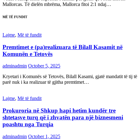
Mallorcas. Të dielën mbrëma, Mallorca fitoi 2:1 ndaj…
MË TË FUNDIT
Lajme
,
Më të fundit
Premtimet e (pa)realizuara të Bilall Kasamit në
Komunën e Tetovës
adminadmin
October 5, 2025
Kryetari i Komunës së Tetovës, Bilall Kasami, gjatë mandatit të tij të
parë nuk i ka realizuar të gjitha premtimet…
Lajme
,
Më të fundit
Prokuroria në Shkup hapi hetim kundër tre
shtetasve turq që i zhvatën para një biznesmeni
poashtu nga Turqia
adminadmin
October 1, 2025