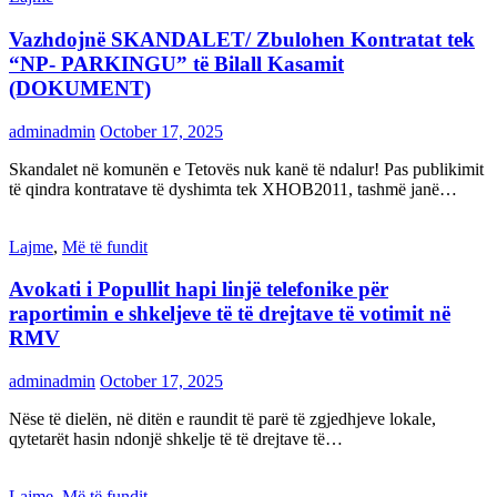
Vazhdojnë SKANDALET/ Zbulohen Kontratat tek
“NP- PARKINGU” të Bilall Kasamit
(DOKUMENT)
adminadmin
October 17, 2025
Skandalet në komunën e Tetovës nuk kanë të ndalur! Pas publikimit
të qindra kontratave të dyshimta tek XHOB2011, tashmë janë…
Lajme
,
Më të fundit
Avokati i Popullit hapi linjë telefonike për
raportimin e shkeljeve të të drejtave të votimit në
RMV
adminadmin
October 17, 2025
Nëse të dielën, në ditën e raundit të parë të zgjedhjeve lokale,
qytetarët hasin ndonjë shkelje të të drejtave të…
Lajme
,
Më të fundit