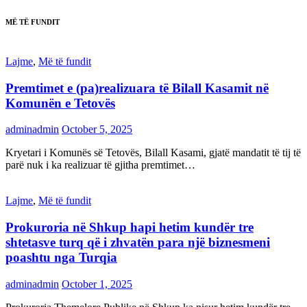
MË TË FUNDIT
Lajme
,
Më të fundit
Premtimet e (pa)realizuara të Bilall Kasamit në
Komunën e Tetovës
adminadmin
October 5, 2025
Kryetari i Komunës së Tetovës, Bilall Kasami, gjatë mandatit të tij të
parë nuk i ka realizuar të gjitha premtimet…
Lajme
,
Më të fundit
Prokuroria në Shkup hapi hetim kundër tre
shtetasve turq që i zhvatën para një biznesmeni
poashtu nga Turqia
adminadmin
October 1, 2025