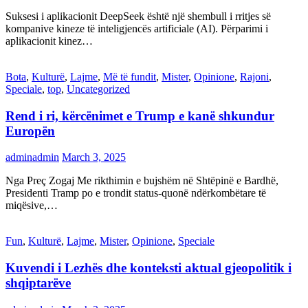
Suksesi i aplikacionit DeepSeek është një shembull i rritjes së
kompanive kineze të inteligjencës artificiale (AI). Përparimi i
aplikacionit kinez…
Bota
,
Kulturë
,
Lajme
,
Më të fundit
,
Mister
,
Opinione
,
Rajoni
,
Speciale
,
top
,
Uncategorized
Rend i ri, kërcënimet e Trump e kanë shkundur
Europën
adminadmin
March 3, 2025
Nga Preç Zogaj Me rikthimin e bujshëm në Shtëpinë e Bardhë,
Presidenti Tramp po e trondit status-quonë ndërkombëtare të
miqësive,…
Fun
,
Kulturë
,
Lajme
,
Mister
,
Opinione
,
Speciale
Kuvendi i Lezhës dhe konteksti aktual gjeopolitik i
shqiptarëve