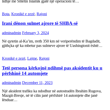
lidhje me Shtetin Islamik gjatë një operacioni të…
Bota
,
Kronikë e zezë
,
Rajoni
Irani dënon sulmet ajrore të SHBA-së
adminadmin
February 3, 2024
Në qytetin al-Ka’im, rreth 350 km në veriperëndim të Bagdadit,
gjithçka që ka mbetur pas sulmeve ajrore të Uashingtonit është…
Kronikë e zezë
,
Lajme
,
Rajoni
Tetë persona kërkojnë ndihmë pas aksidentit ku u
përfshinë 14 automjete
adminadmin
December 11, 2023
Një aksident trafiku ka ndodhur në autostradën Ibrahim Rugova,
Mazgit-Bresje, në të cilin janë përfshirë 14 automjete dhe janë
lënduar…