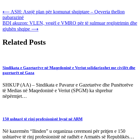
Post
⟵
ASH: Asnjë plan për komunat shqiptare – Qeveria thellon
pabarazinë
navigation
BDI akuzon: VLEN, vegël e VMRO për të sulmuar regjistrimin dhe
gjuhën shqipe
⟶
Related Posts
Sindikata e Gazetarëve në Maqedoninë e Veriut solidarizohet me civilët dhe
gazetarët në Gaza
SHKUP (AA) – Sindikata e Pavarur e Gazetarëve dhe Punëtorëve
të Medias në Maqedoninë e Veriut (SPGM) ka shprehur
nëpërmjet…
150 ushtarë të rinj profesionistë hynë në ARM
Në kazermën “Ilinden” u organizua ceremoni për pritjen e 150
ushtarëve të rinj profesionistë në radhët e Armatës së Republikës…