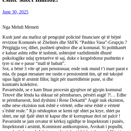
June 30, 2025
Nga Mehdi Memeti
Kush janë ata mafioz që pengojnë policinë financiare që të bëjnë
revizion Komunës së Zhelinës dhe ShFK “Pashko Vasa”-Grupçin ?
Përgjigjja veç dihet, pushteti qëndror dhe ai komunal. Si politikanët
e kaluar ashtu edhe të tashmit, ushtrojnë vazhdimisht dhunë
psikologjike ndaj qytetarëve të saj, duke e keqpërdorur pushtetin e
tyre si me e pasur “mall të babait”.
Sot, u bënë 3 vite që jam pensionuar, ende nuk mund t’i marr parat e
mia, dy pagat mesatare me rastin e pensionimit tim, që më takojnë
sipas ligjit të arsimit fillor, ligjit për marrëdhënie pune, si dhe
kontratës kolektive.
Pavarësisht, se e kam fituar procesin gjyqësor në gjyqin komunal
Tetovë dhe lënda ka shkuar në përmbarues, përsëri asgjë ?!… Edhe
te përmbaruesit, lind dyshimi i Rene Dekartit” Asgjë nuk ekziston,
edhe nëse ekziston nuk është e vërtetë, edhe nëse është e vërtetë
s`është reale.” Kjo nënkupton se kemi një shtet pa krye, shtet pa
shtet, me një fjalë shtet të kapur dhe të korruptuar deri në palcë !
Pavarsisht se jam orvatur të kërkoj zgjidhje te Inspektorati i punës,
Inspektorati i arsimit, Komisioni antikorupsion, Avokati i popullit,