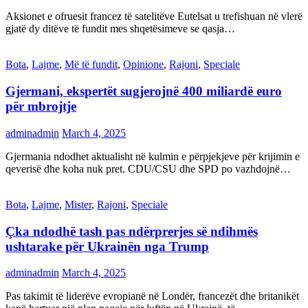
Aksionet e ofruesit francez të satelitëve Eutelsat u trefishuan në vlerë
gjatë dy ditëve të fundit mes shqetësimeve se qasja…
Bota
,
Lajme
,
Më të fundit
,
Opinione
,
Rajoni
,
Speciale
Gjermani, ekspertët sugjerojnë 400 miliardë euro
për mbrojtje
adminadmin
March 4, 2025
Gjermania ndodhet aktualisht në kulmin e përpjekjeve për krijimin e
qeverisë dhe koha nuk pret. CDU/CSU dhe SPD po vazhdojnë…
Bota
,
Lajme
,
Mister
,
Rajoni
,
Speciale
Çka ndodhë tash pas ndërprerjes së ndihmës
ushtarake për Ukrainën nga Trump
adminadmin
March 4, 2025
Pas takimit të liderëve evropianë në Londër, francezët dhe britanikët