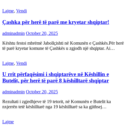
Lajme
,
Vendi
Çashka për herë të parë me kryetar shqiptar!
adminadmin
October 20, 2025
Kështu festoi mbrëmë Jabollçishti në Komunën e Çashkës.Për herë
të parë kryetar komune të Çashkës u zgjodh një shqiptar. Ai…
Lajme
,
Vendi
U rrit përfaqësimi i shqiptarëve në Këshillin e
Butelit, për herë të parë 8 këshilltarë shqiptar
adminadmin
October 20, 2025
Rezultati i zgjedhjeve të 19 tetorit, në Komunën e Butelit ka
nxjerrën tetë këshilltarë nga 19 këshilltarë sa ka gjithsej…
Lajme