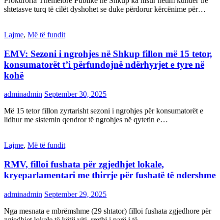
Prokuroria Themelore Publike në Shkup ka nisur hetim kundër tre
shtetasve turq të cilët dyshohet se duke përdorur kërcënime për…
Lajme
,
Më të fundit
EMV: Sezoni i ngrohjes në Shkup fillon më 15 tetor,
konsumatorët t’i përfundojnë ndërhyrjet e tyre në
kohë
adminadmin
September 30, 2025
Më 15 tetor fillon zyrtarisht sezoni i ngrohjes për konsumatorët e
lidhur me sistemin qendror të ngrohjes në qytetin e…
Lajme
,
Më të fundit
RMV, filloi fushata për zgjedhjet lokale,
kryeparlamentari me thirrje për fushatë të ndershme
adminadmin
September 29, 2025
Nga mesnata e mbrëmshme (29 shtator) filloi fushata zgjedhore për
zgjedhjet lokale të këtij viti, rrethi i parë i të…