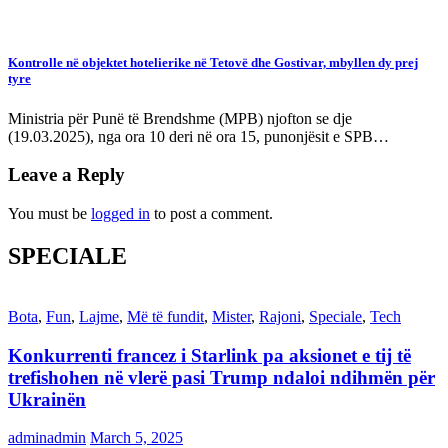
Kontrolle në objektet hotelierike në Tetovë dhe Gostivar, mbyllen dy prej
tyre
Ministria për Punë të Brendshme (MPB) njofton se dje
(19.03.2025), nga ora 10 deri në ora 15, punonjësit e SPB…
Leave a Reply
You must be
logged in
to post a comment.
SPECIALE
Bota
,
Fun
,
Lajme
,
Më të fundit
,
Mister
,
Rajoni
,
Speciale
,
Tech
Konkurrenti francez i Starlink pa aksionet e tij të
trefishohen në vlerë pasi Trump ndaloi ndihmën për
Ukrainën
adminadmin
March 5, 2025