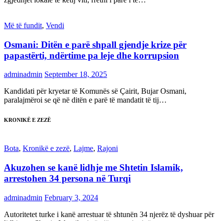
Më të fundit
,
Vendi
Osmani: Ditën e parë shpall gjendje krize për
papastërti, ndërtime pa leje dhe korrupsion
adminadmin
September 18, 2025
Kandidati për kryetar të Komunës së Çairit, Bujar Osmani,
paralajmëroi se që në ditën e parë të mandatit të tij…
KRONIKË E ZEZË
Bota
,
Kronikë e zezë
,
Lajme
,
Rajoni
Akuzohen se kanë lidhje me Shtetin Islamik,
arrestohen 34 persona në Turqi
adminadmin
February 3, 2024
Autoritetet turke i kanë arrestuar të shtunën 34 njerëz të dyshuar për