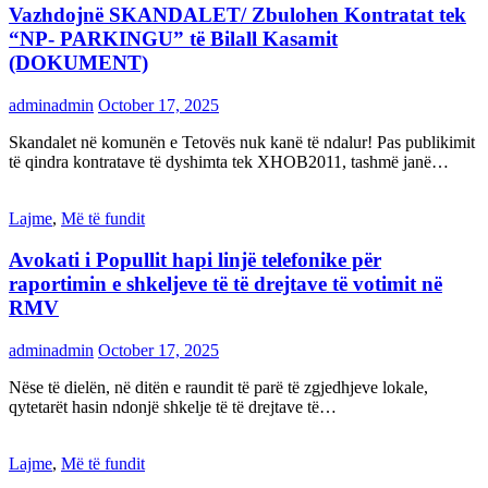
Vazhdojnë SKANDALET/ Zbulohen Kontratat tek
“NP- PARKINGU” të Bilall Kasamit
(DOKUMENT)
adminadmin
October 17, 2025
Skandalet në komunën e Tetovës nuk kanë të ndalur! Pas publikimit
të qindra kontratave të dyshimta tek XHOB2011, tashmë janë…
Lajme
,
Më të fundit
Avokati i Popullit hapi linjë telefonike për
raportimin e shkeljeve të të drejtave të votimit në
RMV
adminadmin
October 17, 2025
Nëse të dielën, në ditën e raundit të parë të zgjedhjeve lokale,
qytetarët hasin ndonjë shkelje të të drejtave të…
Lajme
,
Më të fundit