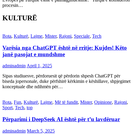
procesin…
KULTURË
Bota
,
Kulturë
,
Lajme
,
Mister
,
Rajoni
,
Speciale
,
Tech
Varësia nga ChatGPT është në rritje: Kujdes! Këto
janë pasojat e mundshme
adminadmin
April 1, 2025
Sipas studiuesve, përdoruesit që përdorin shpesh ChatGPT për
biseda jopersonale, duke përfshirë kërkimin e këshillave, shpjegimet
konceptuale dhe ndihmën për…
Bota
,
Fun
,
Kulturë
,
Lajme
,
Më të fundit
,
Mister
,
Opinione
,
Rajoni
,
Sport
,
Tech
,
top
Përparimi i DeepSeek AI është për t’u lavdëruar
adminadmin
March 5, 2025