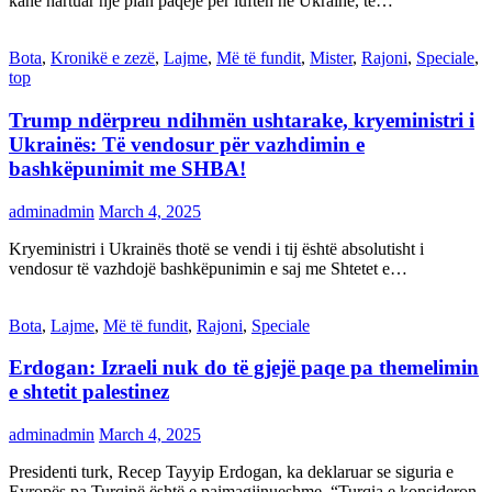
kanë hartuar një plan paqeje për luftën në Ukrainë, të…
Bota
,
Kronikë e zezë
,
Lajme
,
Më të fundit
,
Mister
,
Rajoni
,
Speciale
,
top
Trump ndërpreu ndihmën ushtarake, kryeministri i
Ukrainës: Të vendosur për vazhdimin e
bashkëpunimit me SHBA!
adminadmin
March 4, 2025
Kryeministri i Ukrainës thotë se vendi i tij është absolutisht i
vendosur të vazhdojë bashkëpunimin e saj me Shtetet e…
Bota
,
Lajme
,
Më të fundit
,
Rajoni
,
Speciale
Erdogan: Izraeli nuk do të gjejë paqe pa themelimin
e shtetit palestinez
adminadmin
March 4, 2025
Presidenti turk, Recep Tayyip Erdogan, ka deklaruar se siguria e
Evropës pa Turqinë është e paimagjinueshme. “Turqia e konsideron