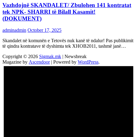
Vazhdojnē SKANDALET/ Zbulohen 141 kontratat
tek NPK- SHARRI të Bilall Kasamit!
(DOKUMENT)
adminadmin
October 17, 2025
Skandalet në komunën e Tetovës nuk kanë të ndalur! Pas publikimit
të qindra kontratave të dyshimta tek XHOB2011, tashmë janë…
Copyright © 2026
Sigmak.mk
| Newsbreak
Magazine by
Ascendoor
| Powered by
WordPress
.