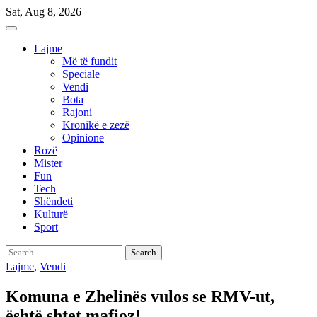
Skip
Sat, Aug 8, 2026
to
content
Lajme
Më të fundit
Speciale
Vendi
Bota
Rajoni
Kronikë e zezë
Opinione
Rozë
Mister
Fun
Tech
Shëndeti
Kulturë
Sport
Search
for:
Lajme
,
Vendi
Komuna e Zhelinës vulos se RMV-ut,
është shtet mafioz!