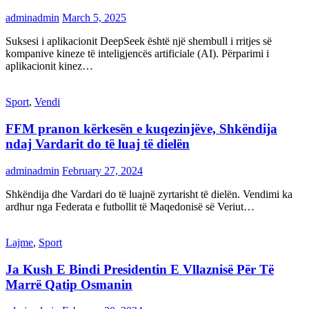
adminadmin
March 5, 2025
Suksesi i aplikacionit DeepSeek është një shembull i rritjes së
kompanive kineze të inteligjencës artificiale (AI). Përparimi i
aplikacionit kinez…
Sport
,
Vendi
FFM pranon kërkesën e kuqezinjëve, Shkëndija
ndaj Vardarit do të luaj të dielën
adminadmin
February 27, 2024
Shkëndija dhe Vardari do të luajnë zyrtarisht të dielën. Vendimi ka
ardhur nga Federata e futbollit të Maqedonisë së Veriut…
Lajme
,
Sport
Ja Kush E Bindi Presidentin E Vllaznisë Për Të
Marrë Qatip Osmanin