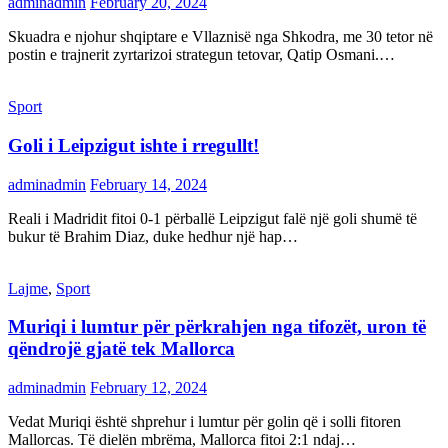
adminadmin
February 20, 2024
Skuadra e njohur shqiptare e Vllaznisë nga Shkodra, me 30 tetor në
postin e trajnerit zyrtarizoi strategun tetovar, Qatip Osmani.…
Sport
Goli i Leipzigut ishte i rregullt!
adminadmin
February 14, 2024
Reali i Madridit fitoi 0-1 përballë Leipzigut falë një goli shumë të
bukur të Brahim Diaz, duke hedhur një hap…
Lajme
,
Sport
Muriqi i lumtur për përkrahjen nga tifozët, uron të
qëndrojë gjatë tek Mallorca
adminadmin
February 12, 2024
Vedat Muriqi është shprehur i lumtur për golin që i solli fitoren
Mallorcas. Të dielën mbrëma, Mallorca fitoi 2:1 ndaj…