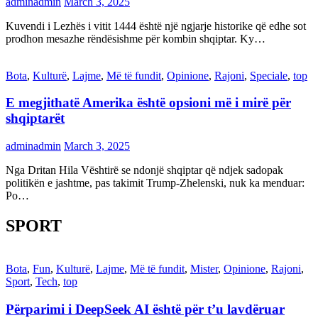
adminadmin
March 3, 2025
Kuvendi i Lezhës i vitit 1444 është një ngjarje historike që edhe sot
prodhon mesazhe rëndësishme për kombin shqiptar. Ky…
Bota
,
Kulturë
,
Lajme
,
Më të fundit
,
Opinione
,
Rajoni
,
Speciale
,
top
E megjithatë Amerika është opsioni më i mirë për
shqiptarët
adminadmin
March 3, 2025
Nga Dritan Hila Vështirë se ndonjë shqiptar që ndjek sadopak
politikën e jashtme, pas takimit Trump-Zhelenski, nuk ka menduar:
Po…
SPORT
Bota
,
Fun
,
Kulturë
,
Lajme
,
Më të fundit
,
Mister
,
Opinione
,
Rajoni
,
Sport
,
Tech
,
top
Përparimi i DeepSeek AI është për t’u lavdëruar