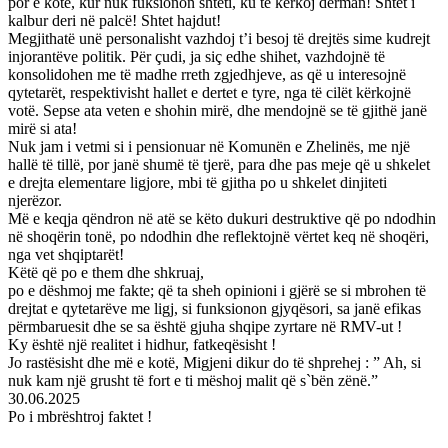
por e kotë, kur nuk fuksionon shteti, ku të kërkoj derman! Shtet i
kalbur deri në palcë! Shtet hajdut!
Megjithatë unë personalisht vazhdoj t’i besoj të drejtës sime kudrejt
injorantëve politik. Për çudi, ja siç edhe shihet, vazhdojnë të
konsolidohen me të madhe rreth zgjedhjeve, as që u interesojnë
qytetarët, respektivisht hallet e dertet e tyre, nga të cilët kërkojnë
votë. Sepse ata veten e shohin mirë, dhe mendojnë se të gjithë janë
mirë si ata!
Nuk jam i vetmi si i pensionuar në Komunën e Zhelinës, me një
hallë të tillë, por janë shumë të tjerë, para dhe pas meje që u shkelet
e drejta elementare ligjore, mbi të gjitha po u shkelet dinjiteti
njerëzor.
Më e keqja qëndron në atë se këto dukuri destruktive që po ndodhin
në shoqërin tonë, po ndodhin dhe reflektojnë vërtet keq në shoqëri,
nga vet shqiptarët!
Këtë që po e them dhe shkruaj,
po e dëshmoj me fakte; që ta sheh opinioni i gjërë se si mbrohen të
drejtat e qytetarëve me ligj, si funksionon gjyqësori, sa janë efikas
përmbaruesit dhe se sa është gjuha shqipe zyrtare në RMV-ut !
Ky është një realitet i hidhur, fatkeqësisht !
Jo rastësisht dhe më e kotë, Migjeni dikur do të shprehej : ” Ah, si
nuk kam një grusht të fort e ti mëshoj malit që s`bën zënë.”
30.06.2025
Po i mbrështroj faktet !