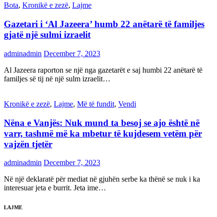
Bota
,
Kronikë e zezë
,
Lajme
Gazetari i ‘Al Jazeera’ humb 22 anëtarë të familjes
gjatë një sulmi izraelit
adminadmin
December 7, 2023
Al Jazeera raporton se një nga gazetarët e saj humbi 22 anëtarë të
familjes së tij në një sulm izraelit…
Kronikë e zezë
,
Lajme
,
Më të fundit
,
Vendi
Nëna e Vanjës: Nuk mund ta besoj se ajo është në
varr, tashmë më ka mbetur të kujdesem vetëm për
vajzën tjetër
adminadmin
December 7, 2023
Në një deklaratë për mediat në gjuhën serbe ka thënë se nuk i ka
interesuar jeta e burrit. Jeta ime…
LAJME