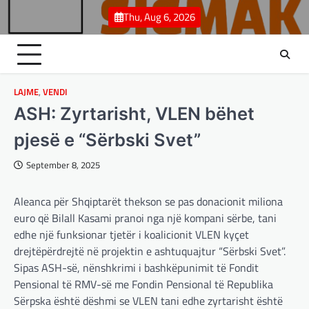
Skip
Thu, Aug 6, 2026
to
content
LAJME
,
VENDI
ASH: Zyrtarisht, VLEN bëhet
pjesë e “Sërbski Svet”
September 8, 2025
Aleanca për Shqiptarët thekson se pas donacionit miliona
euro që Bilall Kasami pranoi nga një kompani sërbe, tani
edhe një funksionar tjetër i koalicionit VLEN kyçet
drejtëpërdrejtë në projektin e ashtuquajtur “Sërbski Svet”.
Sipas ASH-së, nënshkrimi i bashkëpunimit të Fondit
Pensional të RMV-së me Fondin Pensional të Republika
Sërpska është dëshmi se VLEN tani edhe zyrtarisht është