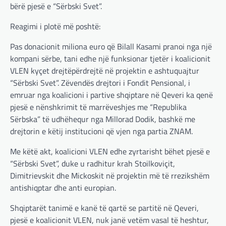
bërë pjesë e “Sërbski Svet”.
BOTA
,
LAJME
,
MË TË FUNDIT
,
OPINIONE
,
Reagimi i plotë më poshtë:
RAJONI
,
SPECIALE
Gjermani, ekspertët sugjerojnë
Pas donacionit miliona euro që Bilall Kasami pranoi nga një
400 miliardë euro për mbrojtje
kompani sërbe, tani edhe një funksionar tjetër i koalicionit
adminadmin
March 4, 2025
VLEN kyçet drejtëpërdrejtë në projektin e ashtuquajtur
“Sërbski Svet”. Zëvendës drejtori i Fondit Pensional, i
Gjermania ndodhet aktualisht në kulmin e
përpjekjeve për krijimin e qeverisë dhe koha
emruar nga koalicioni i partive shqiptare në Qeveri ka qenë
nuk pret. CDU/CSU dhe SPD po vazhdojnë…
pjesë e nënshkrimit të marrëveshjes me “Republika
Sërbska” të udhëhequr nga Millorad Dodik, bashkë me
BOTA
,
LAJME
,
MISTER
,
RAJONI
,
SPECIALE
drejtorin e këtij institucioni që vjen nga partia ZNAM.
Çka ndodhë tash pas
ndërprerjes së ndihmës
Me këtë akt, koalicioni VLEN edhe zyrtarisht bëhet pjesë e
ushtarake për Ukrainën nga
“Sërbski Svet”, duke u radhitur krah Stoilkoviçit,
Trump
Dimitrievskit dhe Mickoskit në projektin më të rrezikshëm
adminadmin
March 4, 2025
antishiqptar dhe anti europian.
Pas takimit të liderëve evropianë në Londër,
Shqiptarët tanimë e kanë të qartë se partitë në Qeveri,
francezët dhe britanikët kanë hartuar një
plan paqeje për luftën në Ukrainë, të…
pjesë e koalicionit VLEN, nuk janë vetëm vasal të heshtur,