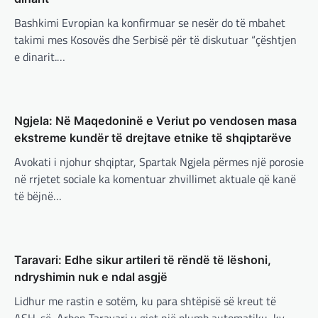
Presidenti turk, Recep Tayyip Erdogan, ka
Bashkimi Evropian ka konfirmuar se nesër do të mbahet
deklaruar se siguria e Evropës pa Turqinë
takimi mes Kosovës dhe Serbisë për të diskutuar “çështjen
është e paimagjinueshme. “Turqia e
konsideron procesin…
e dinarit.…
BOTA
,
FUN
,
LAJME
,
MË TË FUNDIT
,
MISTER
,
RAJONI
,
SPECIALE
,
TECH
Konkurrenti francez i Starlink pa
Ngjela: Në Maqedoninë e Veriut po vendosen masa
aksionet e tij të trefishohen në
ekstreme kundër të drejtave etnike të shqiptarëve
vlerë pasi Trump ndaloi ndihmën
Avokati i njohur shqiptar, Spartak Ngjela përmes një porosie
për Ukrainën
BOTA
,
FUN
,
KULTURË
,
LAJME
,
MË TË FUNDIT
,
në rrjetet sociale ka komentuar zhvillimet aktuale që kanë
MISTER
,
OPINIONE
,
RAJONI
,
SPORT
,
TECH
,
adminadmin
March 5, 2025
të bëjnë…
TOP
Aksionet e ofruesit francez të satelitëve
Përparimi i DeepSeek AI është
Eutelsat u trefishuan në vlerë gjatë dy ditëve
për t’u lavdëruar
të fundit mes shqetësimeve se qasja…
adminadmin
March 5, 2025
Taravari: Edhe sikur artileri të rëndë të lëshoni,
BOTA
,
LAJME
,
MË TË FUNDIT
,
OPINIONE
,
Suksesi i aplikacionit DeepSeek është një
ndryshimin nuk e ndal asgjë
RAJONI
,
SPECIALE
shembull i rritjes së kompanive kineze të
Gjermani, ekspertët sugjerojnë
inteligjencës artificiale (AI). Përparimi i
Lidhur me rastin e sotëm, ku para shtëpisë së kreut të
400 miliardë euro për mbrojtje
aplikacionit kinez…