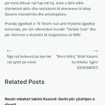
por kanë shkuar një hap më tej, duke u bërë edhe
BOTA
,
KRONIKË E ZEZË
,
LAJME
,
shërbetorë aktiv dhe realizatorë të skenareve të kësaj
MË TË FUNDIT
,
MISTER
,
RAJONI
,
SPECIALE
,
Qeverie monoetnike dhe antishqiptare.
TOP
Trump ndërpreu ndihmën
Prandaj zgjedhjet e 19 Tetorit nuk janë thjeshtë zgjedhje
ushtarake, kryeministri i
komunale, por një referendum kundër “Sërbski Svet” dhe
Ukrainës: Të vendosur për
për rikthimin e dinjitetit të shqiptarëve në RMV.
vazhdimin e bashkëpunimit me
SHBA!
Post
adminadmin
March 4, 2025
⟵
⟶
navigation
Nga një bulevard pa leje tek
“Boris Kidriç” Bilall Kasami
Kryeministri i Ukrainës thotë se vendi i tij
është absolutisht i vendosur të vazhdojë
një qytet pa vizion
ka shkelur ligjin!
bashkëpunimin e saj me Shtetet e…
(DOKUMENT)
BOTA
,
LAJME
,
MË TË FUNDIT
,
RAJONI
,
SPECIALE
Related Posts
Erdogan: Izraeli nuk do të gjejë
paqe pa themelimin e shtetit
palestinez
Nesër mbahet takimi Kosovë-Serbi për çështjen e
adminadmin
March 4, 2025
dinarit