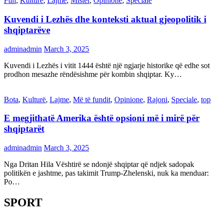
Fun
,
Kulturë
,
Lajme
,
Mister
,
Opinione
,
Speciale
Kuvendi i Lezhës dhe konteksti aktual gjeopolitik i
shqiptarëve
adminadmin
March 3, 2025
Kuvendi i Lezhës i vitit 1444 është një ngjarje historike që edhe sot
prodhon mesazhe rëndësishme për kombin shqiptar. Ky…
Bota
,
Kulturë
,
Lajme
,
Më të fundit
,
Opinione
,
Rajoni
,
Speciale
,
top
E megjithatë Amerika është opsioni më i mirë për
shqiptarët
adminadmin
March 3, 2025
Nga Dritan Hila Vështirë se ndonjë shqiptar që ndjek sadopak
politikën e jashtme, pas takimit Trump-Zhelenski, nuk ka menduar:
Po…
SPORT