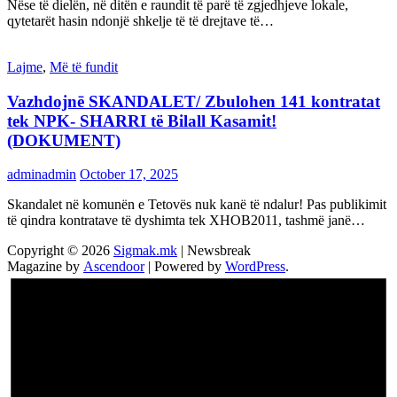
Nëse të dielën, në ditën e raundit të parë të zgjedhjeve lokale,
qytetarët hasin ndonjë shkelje të të drejtave të…
Lajme
,
Më të fundit
Vazhdojnē SKANDALET/ Zbulohen 141 kontratat
tek NPK- SHARRI të Bilall Kasamit!
(DOKUMENT)
adminadmin
October 17, 2025
Skandalet në komunën e Tetovës nuk kanë të ndalur! Pas publikimit
të qindra kontratave të dyshimta tek XHOB2011, tashmë janë…
Copyright © 2026
Sigmak.mk
| Newsbreak
Magazine by
Ascendoor
| Powered by
WordPress
.