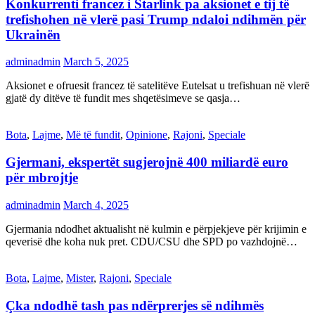
Konkurrenti francez i Starlink pa aksionet e tij të
trefishohen në vlerë pasi Trump ndaloi ndihmën për
Ukrainën
adminadmin
March 5, 2025
Aksionet e ofruesit francez të satelitëve Eutelsat u trefishuan në vlerë
gjatë dy ditëve të fundit mes shqetësimeve se qasja…
Bota
,
Lajme
,
Më të fundit
,
Opinione
,
Rajoni
,
Speciale
Gjermani, ekspertët sugjerojnë 400 miliardë euro
për mbrojtje
adminadmin
March 4, 2025
Gjermania ndodhet aktualisht në kulmin e përpjekjeve për krijimin e
qeverisë dhe koha nuk pret. CDU/CSU dhe SPD po vazhdojnë…
Bota
,
Lajme
,
Mister
,
Rajoni
,
Speciale
Çka ndodhë tash pas ndërprerjes së ndihmës