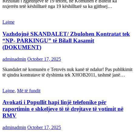
Rezultati i zgjedhjeve të 19 tetorit, në Komunën e Butelit ka
nxjerrën tetë këshilltarë nga 19 këshilltarë sa ka gjithsej…
Lajme
Vazhdojnë SKANDALET/ Zbulohen Kontratat tek
“NP- PARKINGU” të Bilall Kasamit
(DOKUMENT)
adminadmin
October 17, 2025
Skandalet në komunën e Tetovës nuk kanë të ndalur! Pas publikimit
të qindra kontratave të dyshimta tek XHOB2011, tashmë janë…
Lajme
,
Më të fundit
Avokati i Popullit hapi linjë telefonike për
raportimin e shkeljeve të të drejtave të votimit në
RMV
adminadmin
October 17, 2025