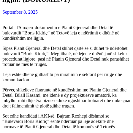
September 8, 2025
Portali TS nxjerr dokumentin e Planit Gjeneral dhe Detal të
bulevardit “Boris Kidriç” në Tetovë leja e ndërtimit e dhënë në
kundërshtim me ligjin.
Sipas Planit Gjeneral dhe Detal shihet qartë se si duhet të ndërtohet
bulevardi “Boris Kidriç”. Megjithatë, në lejen e dhënë janë shkelur
procedurat ligjore, pasi në Planin Gjeneral dhe Detal nuk parashihet
trotuar në mes të rrugës.
Leja është dhënë gjithashtu pa miratimin e sektorit për rrugë dhe
komunikacion.
Përveç shkeljeve flagrante në kundërshtim me Planin Gjeneral dhe
Detal, Bilall Kasami, me idenë e dy projektuesve amatorë, ka
mbyllur mbi dhjetëra biznese duke ngushtuar trotuaret dhe duke çuar
drejt falimentimit të plotë gjithë rrugën.
Sot edhe kandidati i AKI-së, Bajram Rexhepi dëshmoi se
“Bulevardi Boris Kidriç” është ndërtuar pa leje adekute dhe
normave të Planit Gjeneral dhe Detal të komunës së Tetovës.