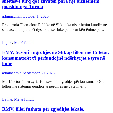
shtetasve turq që i zhvatën para një biznesmeni
poashtu nga Turqia
adminadmin
October 1, 2025
Prokuroria Themelore Publike në Shkup ka nisur hetim kundër tre
shtetasve turq të cilët dyshohet se duke përdorur kërcënime për…
Lajme
,
Më të fundit
EMV: Sezoni i ngrohjes në Shkup fillon më 15 tetor,
konsumatorët t’i përfundojnë ndërhyrjet e tyre në
kohë
adminadmin
September 30, 2025
Më 15 tetor fillon zyrtarisht sezoni i ngrohjes për konsumatorët e
lidhur me sistemin qendror të ngrohjes në qytetin e…
Lajme
,
Më të fundit
RMV, filloi fushata për zgjedhjet lokale,