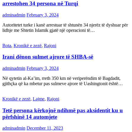
arrestohen 34 persona në Turqi
adminadmin
February 3, 2024
Autoritetet turke i kanë arrestuar të shtunën 34 njerëz të dyshuar për
lidhje me Shtetin Islamik gjatë një operacioni të…
Bota
,
Kronikë e zezë
,
Rajoni
Irani dënon sulmet ajrore të SHBA-së
adminadmin
February 3, 2024
Në qytetin al-Ka’im, rreth 350 km në veriperëndim të Bagdadit,
gjithçka që ka mbetur pas sulmeve ajrore të Uashingtonit është…
Kronikë e zezë
,
Lajme
,
Rajoni
Tetë persona kërkojnë ndihmë pas aksidentit ku u
përfshinë 14 automjete
adminadmin
December 11, 2023