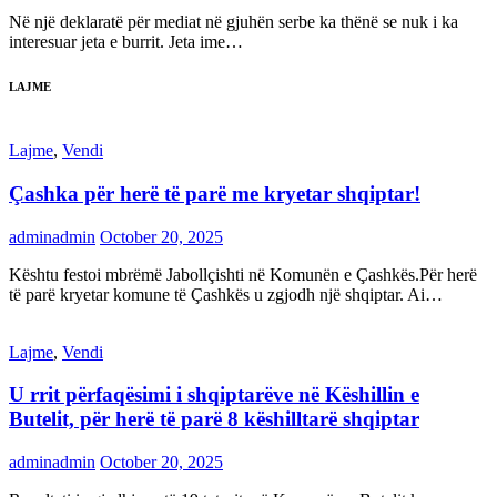
Në një deklaratë për mediat në gjuhën serbe ka thënë se nuk i ka
interesuar jeta e burrit. Jeta ime…
LAJME
Lajme
,
Vendi
Çashka për herë të parë me kryetar shqiptar!
adminadmin
October 20, 2025
Kështu festoi mbrëmë Jabollçishti në Komunën e Çashkës.Për herë
të parë kryetar komune të Çashkës u zgjodh një shqiptar. Ai…
Lajme
,
Vendi
U rrit përfaqësimi i shqiptarëve në Këshillin e
Butelit, për herë të parë 8 këshilltarë shqiptar
adminadmin
October 20, 2025