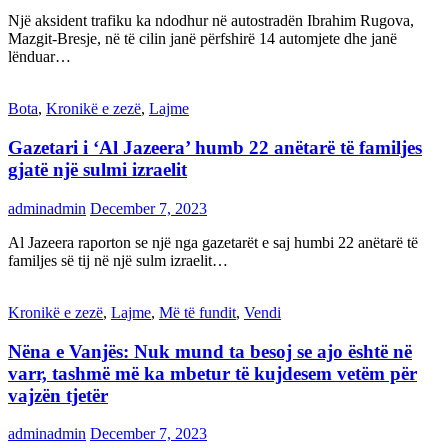
Një aksident trafiku ka ndodhur në autostradën Ibrahim Rugova,
Mazgit-Bresje, në të cilin janë përfshirë 14 automjete dhe janë
lënduar…
Bota
,
Kronikë e zezë
,
Lajme
Gazetari i ‘Al Jazeera’ humb 22 anëtarë të familjes
gjatë një sulmi izraelit
adminadmin
December 7, 2023
Al Jazeera raporton se një nga gazetarët e saj humbi 22 anëtarë të
familjes së tij në një sulm izraelit…
Kronikë e zezë
,
Lajme
,
Më të fundit
,
Vendi
Nëna e Vanjës: Nuk mund ta besoj se ajo është në
varr, tashmë më ka mbetur të kujdesem vetëm për
vajzën tjetër
adminadmin
December 7, 2023