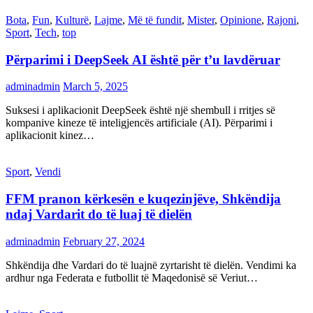
Bota
,
Fun
,
Kulturë
,
Lajme
,
Më të fundit
,
Mister
,
Opinione
,
Rajoni
,
Sport
,
Tech
,
top
Përparimi i DeepSeek AI është për t’u lavdëruar
adminadmin
March 5, 2025
Suksesi i aplikacionit DeepSeek është një shembull i rritjes së
kompanive kineze të inteligjencës artificiale (AI). Përparimi i
aplikacionit kinez…
Sport
,
Vendi
FFM pranon kërkesën e kuqezinjëve, Shkëndija
ndaj Vardarit do të luaj të dielën
adminadmin
February 27, 2024
Shkëndija dhe Vardari do të luajnë zyrtarisht të dielën. Vendimi ka
ardhur nga Federata e futbollit të Maqedonisë së Veriut…