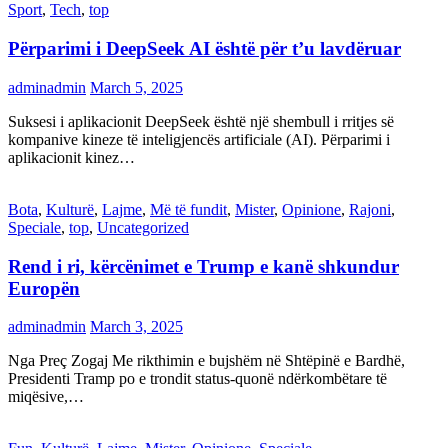
Sport
,
Tech
,
top
Përparimi i DeepSeek AI është për t’u lavdëruar
adminadmin
March 5, 2025
Suksesi i aplikacionit DeepSeek është një shembull i rritjes së
kompanive kineze të inteligjencës artificiale (AI). Përparimi i
aplikacionit kinez…
Bota
,
Kulturë
,
Lajme
,
Më të fundit
,
Mister
,
Opinione
,
Rajoni
,
Speciale
,
top
,
Uncategorized
Rend i ri, kërcënimet e Trump e kanë shkundur
Europën
adminadmin
March 3, 2025
Nga Preç Zogaj Me rikthimin e bujshëm në Shtëpinë e Bardhë,
Presidenti Tramp po e trondit status-quonë ndërkombëtare të
miqësive,…