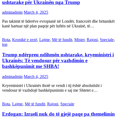
ushtarake për Ukrainën nga Trump
adminadmin
March 4, 2025
Pas takimit të liderëve evropianë në Londër, francezët dhe britanikët
kanë hartuar një plan paqeje për luftën në Ukrainë, të…
Bota
,
Kronikë e zezë
,
Lajme
,
Më të fundit
,
Mister
,
Rajoni
,
Speciale
,
top
Trump ndërpreu ndihmën ushtarake, kryeministri i
Ukrainës: Të vendosur për vazhdimin e
bashkëpunimit me SHBA!
adminadmin
March 4, 2025
Kryeministri i Ukrainës thotë se vendi i tij është absolutisht i
vendosur të vazhdojë bashkëpunimin e saj me Shtetet e…
Bota
,
Lajme
,
Më të fundit
,
Rajoni
,
Speciale
Erdogan: Izraeli nuk do të gjejë paqe pa themelimin