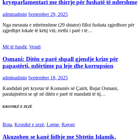
kryeparlamentari me thirrje për fushatë të ndershme
adminadmin
September 29, 2025
Nga mesnata e mbrëmshme (29 shtator) filloi fushata zgjedhore për
zgjedhjet lokale të këtij viti, rrethi i parë i të…
Më të fundit
,
Vendi
Osmani: Ditën e parë shpall gjendje krize për
papastërti, ndërtime pa leje dhe korrupsion
adminadmin
September 18, 2025
Kandidati për kryetar të Komunës së Çairit, Bujar Osmani,
paralajmëroi se që në ditën e parë të mandatit të tij…
KRONIKË E ZEZË
Bota
,
Kronikë e zezë
,
Lajme
,
Rajoni
Akuzohen se kanë lidhje me Shtetin Islamik,