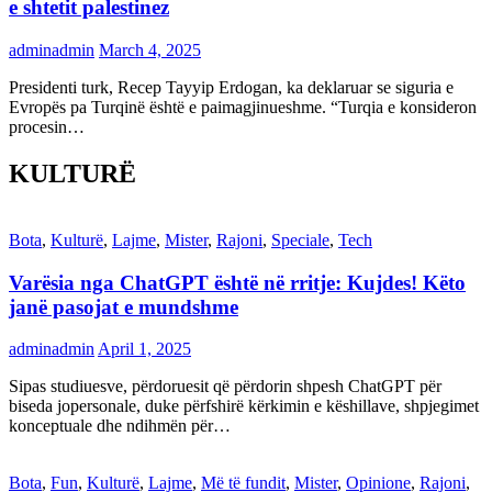
e shtetit palestinez
adminadmin
March 4, 2025
Presidenti turk, Recep Tayyip Erdogan, ka deklaruar se siguria e
Evropës pa Turqinë është e paimagjinueshme. “Turqia e konsideron
procesin…
KULTURË
Bota
,
Kulturë
,
Lajme
,
Mister
,
Rajoni
,
Speciale
,
Tech
Varësia nga ChatGPT është në rritje: Kujdes! Këto
janë pasojat e mundshme
adminadmin
April 1, 2025
Sipas studiuesve, përdoruesit që përdorin shpesh ChatGPT për
biseda jopersonale, duke përfshirë kërkimin e këshillave, shpjegimet
konceptuale dhe ndihmën për…
Bota
,
Fun
,
Kulturë
,
Lajme
,
Më të fundit
,
Mister
,
Opinione
,
Rajoni
,