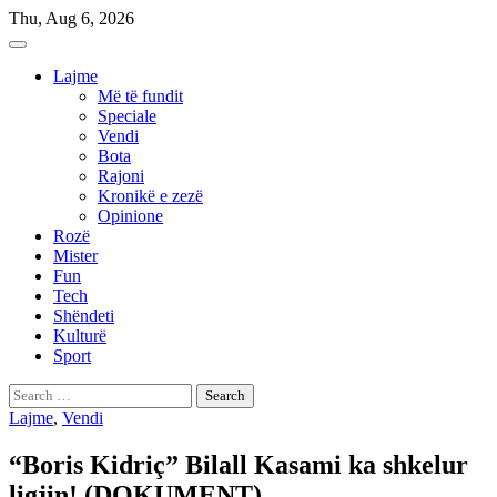
Skip
Thu, Aug 6, 2026
to
content
Lajme
Më të fundit
Speciale
Vendi
Bota
Rajoni
Kronikë e zezë
Opinione
Rozë
Mister
Fun
Tech
Shëndeti
Kulturë
Sport
Search
for:
Lajme
,
Vendi
“Boris Kidriç” Bilall Kasami ka shkelur
ligjin! (DOKUMENT)