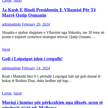
Lajme
,
Sport
Ja Kush E Bindi Presidentin E Vllaznisë Për Të
Marrë Qatip Osmanin
adminadmin
February 20, 2024
Skuadra e njohur shqiptare e Vllaznisë nga Shkodra, me 30 tetor në
postin e trajnerit zyrtarizoi strategun tetovar, Qatip Osmani.…
Sport
Goli i Leipzigut ishte i rregullt!
adminadmin
February 14, 2024
Reali i Madridit fitoi 0-1 përballë Leipzigut falë një goli shumë të
bukur të Brahim Diaz, duke hedhur një hap…
Lajme
,
Sport
Muriqi i lumtur për përkrahjen nga tifozët, uron të
qëndrojë gjatë tek Mallorca