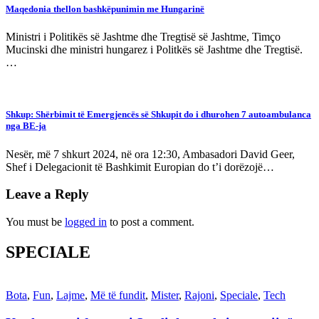
Maqedonia thellon bashkëpunimin me Hungarinë
Ministri i Politikës së Jashtme dhe Tregtisë së Jashtme, Timço
Mucinski dhe ministri hungarez i Politkës së Jashtme dhe Tregtisë.
…
Shkup: Shërbimit të Emergjencës së Shkupit do i dhurohen 7 autoambulanca
nga BE-ja
Nesër, më 7 shkurt 2024, në ora 12:30, Ambasadori David Geer,
Shef i Delegacionit të Bashkimit Europian do t’i dorëzojë…
Leave a Reply
You must be
logged in
to post a comment.
SPECIALE
Bota
,
Fun
,
Lajme
,
Më të fundit
,
Mister
,
Rajoni
,
Speciale
,
Tech