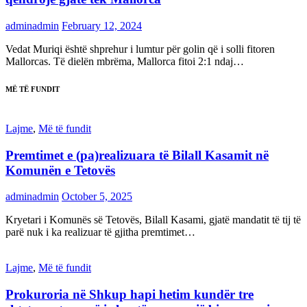
adminadmin
February 12, 2024
Vedat Muriqi është shprehur i lumtur për golin që i solli fitoren
Mallorcas. Të dielën mbrëma, Mallorca fitoi 2:1 ndaj…
MË TË FUNDIT
Lajme
,
Më të fundit
Premtimet e (pa)realizuara të Bilall Kasamit në
Komunën e Tetovës
adminadmin
October 5, 2025
Kryetari i Komunës së Tetovës, Bilall Kasami, gjatë mandatit të tij të
parë nuk i ka realizuar të gjitha premtimet…
Lajme
,
Më të fundit
Prokuroria në Shkup hapi hetim kundër tre