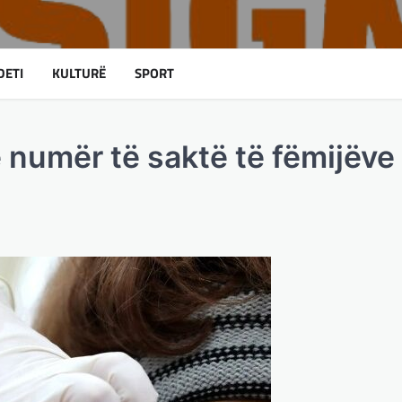
DETI
KULTURË
SPORT
 numër të saktë të fëmijëve 