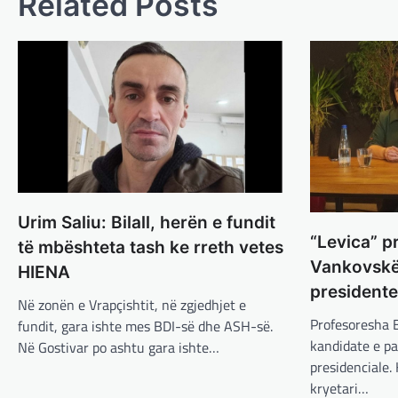
Related Posts
Urim Saliu: Bilall, herën e fundit
“Levica” p
të mbështeta tash ke rreth vetes
Vankovskë
HIENA
president
Në zonën e Vrapçishtit, në zgjedhjet e
Profesoresha B
fundit, gara ishte mes BDI-së dhe ASH-së.
kandidate e pa
Në Gostivar po ashtu gara ishte…
presidenciale. 
kryetari…