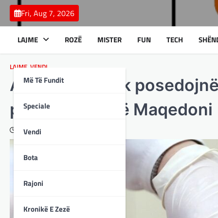
Skip
Fri, Aug 7, 2026
to
content
LAJME
ROZË
MISTER
FUN
TECH
SHËN
LAJME
,
VENDI
Më Të Fundit
Autoritetet nuk posedojnë
pavaksinuar në Maqedoni
Speciale
February 29, 2024
Vendi
Bota
Rajoni
Kronikë E Zezë