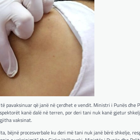
të pavaksinuar që janë në çerdhet e vendit. Ministri i Punës dhe P
nspektorët kanë dalë në terren, por deri tani nuk kanë gjetur shkelj
jitha vaksinat.
lta, bëjnë procesverbale ku deri më tani nuk janë bërë shkelje, res
in e vaksinimit”, tha Gjoko Vellkovski, Ministër i Punës dhe Polit