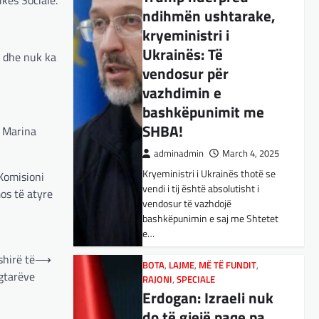
ndihmën ushtarake,
BOTA
,
KULTURË
,
LAJME
,
kryeministri i
MË TË FUNDIT
,
OPINIONE
,
RAJONI
,
Ukrainës: Të
SPECIALE
,
TOP
E megjithatë
t dhe nuk ka
vendosur për
Amerika është
vazhdimin e
opsioni më i mirë për
bashkëpunimit me
shqiptarët
SHBA!
a Marina
adminadmin
March 3, 2025
adminadmin
March 4, 2025
Nga Dritan Hila Vështirë se
Kryeministri i Ukrainës thotë se
ndonjë shqiptar që ndjek sadopak
 Komisioni
vendi i tij është absolutisht i
politikën e jashtme, pas takimit
vendosur të vazhdojë
os të atyre
Trump-Zhelenski, nuk ka
bashkëpunimin e saj me Shtetet
menduar: Po…
e…
BOTA
,
KULTURË
,
LAJME
,
MISTER
,
BOTA
,
LAJME
,
MË TË FUNDIT
,
hirë të
⟶
RAJONI
,
SPECIALE
,
TECH
RAJONI
,
SPECIALE
gtarëve
Varësia nga ChatGPT
Erdogan: Izraeli nuk
është në rritje:
do të gjejë paqe pa