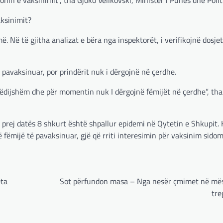
aksinimit?
. Në të gjitha analizat e bëra nga inspektorët, i verifikojnë dosje
 pavaksinuar, por prindërit nuk i dërgojnë në çerdhe.
etëdijshëm dhe për momentin nuk I dërgojnë fëmijët në çerdhe”, th
 prej datës 8 shkurt është shpallur epidemi në Qytetin e Shkupit.
ëmijë të pavaksinuar, gjë që rriti interesimin për vaksinim sidom
eta
Sot përfundon masa – Nga nesër çmimet në mës
tre