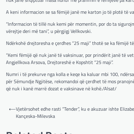
A keni informacion se sa fëmijë janë me karton jo të plotë të v
“Informacion të tillë nuk kemi për momentin, por do ta sigurojmë
vërejtje deri më tani”, u përgjigj Vellkovski.
Ndërkohë drejtoresha e çerdhes “25 maji” thotë se ka fëmijë të
“Kemi fëmijë që nuk janë të vaksinuar, por prindërit janë të v
Angjellkova Arsova, Drejtoreshë e Kopshtit “25 maji”.
Numri i të prekurve nga kolla e keqe ka kaluar mbi 100, ndërsa
për Sëmundje Ngjitëse, rekomandoi që çerdhet të mos pranojnë f
që nuk i kanë marrë dozat e vaksinave në kohë./Alsat/
Post
⟵
Vjetërsohet edhe rasti “Tender”, ku e akuzuar ishte Elizab
navigation
Kançeska-Milevska