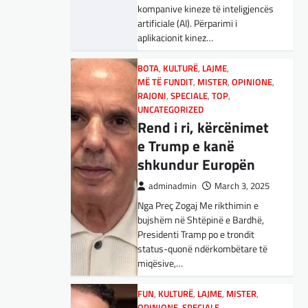
kompanive kineze të inteligjencës
Aksionet e ofruesit francez të
Maqedonisë së Veriut…
artificiale (AI). Përparimi i
satelitëve Eutelsat u trefishuan
aplikacionit kinez…
në vlerë gjatë dy ditëve të fundit
LAJME
,
SPORT
mes shqetësimeve se qasja…
Ja Kush E Bindi
BOTA
,
KULTURË
,
LAJME
,
Presidentin E
MË TË FUNDIT
,
MISTER
,
OPINIONE
,
BOTA
,
LAJME
,
MË TË FUNDIT
,
Vllaznisë Për Të
RAJONI
,
SPECIALE
,
TOP
,
OPINIONE
,
RAJONI
,
SPECIALE
UNCATEGORIZED
Marrë Qatip Osmanin
Gjermani, ekspertët
Rend i ri, kërcënimet
sugjerojnë 400
adminadmin
February 20,
e Trump e kanë
2024
miliardë euro për
shkundur Europën
Skuadra e njohur shqiptare e
mbrojtje
Vllaznisë nga Shkodra, me 30
adminadmin
March 3, 2025
adminadmin
March 4, 2025
tetor në postin e trajnerit
Nga Preç Zogaj Me rikthimin e
zyrtarizoi strategun tetovar, Qatip
Gjermania ndodhet aktualisht në
bujshëm në Shtëpinë e Bardhë,
Osmani.…
kulmin e përpjekjeve për krijimin e
Presidenti Tramp po e trondit
qeverisë dhe koha nuk pret.
status-quonë ndërkombëtare të
CDU/CSU dhe SPD po
SPORT
miqësive,…
Goli i Leipzigut ishte i
vazhdojnë…
rregullt!
FUN
,
KULTURË
,
LAJME
,
MISTER
,
BOTA
,
LAJME
,
MISTER
,
RAJONI
,
OPINIONE
,
SPECIALE