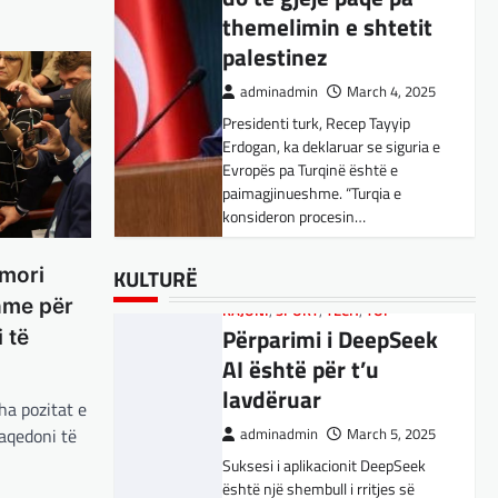
Kujdes! Këto janë
themelimin e shtetit
pasojat e mundshme
palestinez
adminadmin
April 1, 2025
adminadmin
March 4, 2025
Sipas studiuesve, përdoruesit që
Presidenti turk, Recep Tayyip
përdorin shpesh ChatGPT për
Erdogan, ka deklaruar se siguria e
biseda jopersonale, duke
Evropës pa Turqinë është e
përfshirë kërkimin e këshillave,
paimagjinueshme. “Turqia e
SPORT
,
VENDI
shpjegimet konceptuale dhe
konsideron procesin…
FFM pranon
ndihmën për…
kërkesën e
BOTA
,
FUN
,
LAJME
,
MË TË FUNDIT
,
kuqezinjëve,
BOTA
,
FUN
,
KULTURË
,
LAJME
,
MISTER
,
RAJONI
,
SPECIALE
,
TECH
KULTURË
 mori
MË TË FUNDIT
,
MISTER
,
OPINIONE
,
Konkurrenti francez i
Shkëndija ndaj
shme për
RAJONI
,
SPORT
,
TECH
,
TOP
Starlink pa aksionet e
Vardarit do të luaj të
Përparimi i DeepSeek
 të
tij të trefishohen në
dielën
AI është për t’u
vlerë pasi Trump
lavdëruar
adminadmin
February 27,
tha pozitat e
ndaloi ndihmën për
2024
aqedoni të
adminadmin
March 5, 2025
Ukrainën
Shkëndija dhe Vardari do të luajnë
Suksesi i aplikacionit DeepSeek
zyrtarisht të dielën. Vendimi ka
adminadmin
March 5, 2025
është një shembull i rritjes së
ardhur nga Federata e futbollit të