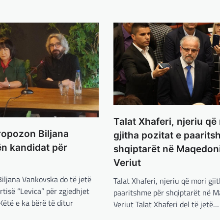
Talat Xhaferi, njeriu që
ropozon Biljana
gjitha pozitat e paarit
n kandidat për
shqiptarët në Maqedoni
e
Veriut
iljana Vankovska do të jetë
Talat Xhaferi, njeriu që mori gji
rtisë “Levica” për zgjedhjet
paaritshme për shqiptarët në M
Këtë e ka bërë të ditur
Veriut Talat Xhaferi del të jetë…