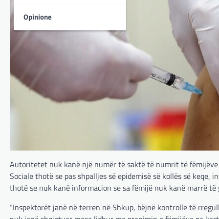
Opinione
Autoritetet nuk kanë një numër të saktë të numrit të fëmijëve 
Sociale thotë se pas shpalljes së epidemisë së kollës së keqe, i
thotë se nuk kanë informacion se sa fëmijë nuk kanë marrë të g
“Inspektorët janë në terren në Shkup, bëjnë kontrolle të rregul
nuk janë shqiptuar masa lidhur me pranimin e fëmijëve pa karton