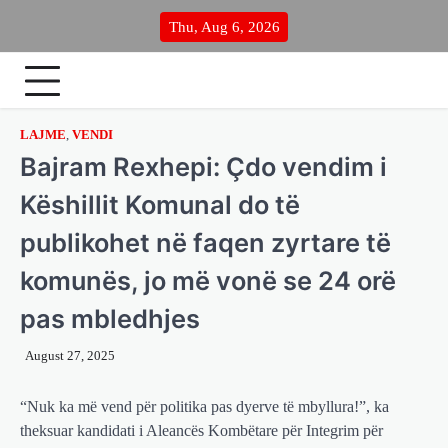
Skip
Thu, Aug 6, 2026
to
content
LAJME
,
VENDI
Bajram Rexhepi: Çdo vendim i
Këshillit Komunal do të
publikohet në faqen zyrtare të
komunës, jo më vonë se 24 orë
pas mbledhjes
August 27, 2025
“Nuk ka më vend për politika pas dyerve të mbyllura!”, ka
theksuar kandidati i Aleancës Kombëtare për Integrim për