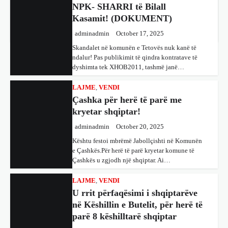
ime…
Kasamit! (DOKUMENT)
adminadmin
October 17, 2025
Skandalet në komunën e Tetovës nuk kanë të
ndalur! Pas publikimit të qindra kontratave të
dyshimta tek XHOB2011, tashmë janë…
LAJME
,
VENDI
Çashka për herë të parë me
kryetar shqiptar!
adminadmin
October 20, 2025
Kështu festoi mbrëmë Jabollçishti në Komunën
e Çashkës.Për herë të parë kryetar komune të
Çashkës u zgjodh një shqiptar. Ai…
LAJME
,
VENDI
U rrit përfaqësimi i shqiptarëve
në Këshillin e Butelit, për herë të
parë 8 këshilltarë shqiptar
adminadmin
October 20, 2025