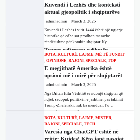
Ukrainës: Të vendosur për
BOTA
,
KULTURË
,
LAJME
,
MË TË FUNDIT
,
OPINIONE
,
RAJONI
,
SPECIALE
,
TOP
vazhdimin e bashkëpunimit me
E megjithatë Amerika është
SHBA!
opsioni më i mirë për shqiptarët
adminadmin
March 4, 2025
adminadmin
March 3, 2025
Kryeministri i Ukrainës thotë se vendi i tij është
absolutisht i vendosur të vazhdojë
Nga Dritan Hila Vështirë se ndonjë shqiptar që
bashkëpunimin e saj me Shtetet e…
ndjek sadopak politikën e jashtme, pas takimit
Trump-Zhelenski, nuk ka menduar: Po…
BOTA
,
LAJME
,
MË TË FUNDIT
,
RAJONI
,
SPECIALE
BOTA
,
KULTURË
,
LAJME
,
MISTER
,
RAJONI
,
SPECIALE
,
TECH
Erdogan: Izraeli nuk do të gjejë
Varësia nga ChatGPT është në
paqe pa themelimin e shtetit
rritje: Kujdes! Këto janë pasojat
palestinez
e mundshme
adminadmin
March 4, 2025
adminadmin
April 1, 2025
Presidenti turk, Recep Tayyip Erdogan, ka
deklaruar se siguria e Evropës pa Turqinë është
Sipas studiuesve, përdoruesit që përdorin
e paimagjinueshme. “Turqia e konsideron
SPORT
,
VENDI
shpesh ChatGPT për biseda jopersonale, duke
procesin…
përfshirë kërkimin e këshillave, shpjegimet
FFM pranon kërkesën e
konceptuale dhe ndihmën për…
kuqezinjëve, Shkëndija ndaj
BOTA
,
FUN
,
LAJME
,
MË TË FUNDIT
,