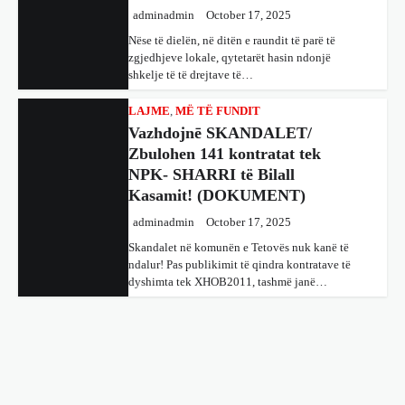
adminadmin
October 17, 2025
Nëse të dielën, në ditën e raundit të parë të
zgjedhjeve lokale, qytetarët hasin ndonjë
shkelje të të drejtave të…
LAJME
,
MË TË FUNDIT
Vazhdojnē SKANDALET/
Zbulohen 141 kontratat tek
NPK- SHARRI të Bilall
Kasamit! (DOKUMENT)
adminadmin
October 17, 2025
Skandalet në komunën e Tetovës nuk kanë të
ndalur! Pas publikimit të qindra kontratave të
dyshimta tek XHOB2011, tashmë janë…