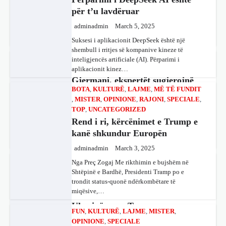
You must be
logged in
to post a comment.
BOTA
,
KULTURË
,
LAJME
,
MË TË FUNDIT
adminadmin
March 4, 2025
,
MISTER
,
OPINIONE
,
RAJONI
,
SPECIALE
,
Gjermania ndodhet aktualisht në kulmin e
SPECIALE
TOP
,
UNCATEGORIZED
përpjekjeve për krijimin e qeverisë dhe koha
Rend i ri, kërcënimet e Trump e
nuk pret. CDU/CSU dhe SPD po vazhdojnë…
kanë shkundur Europën
BOTA
,
LAJME
,
MISTER
,
RAJONI
,
adminadmin
March 3, 2025
SPECIALE
Nga Preç Zogaj Me rikthimin e bujshëm në
Çka ndodhë tash pas ndërprerjes
Shtëpinë e Bardhë, Presidenti Tramp po e
së ndihmës ushtarake për
trondit status-quonë ndërkombëtare të
Ukrainën nga Trump
miqësive,…
adminadmin
March 4, 2025
FUN
,
KULTURË
,
LAJME
,
MISTER
,
Pas takimit të liderëve evropianë në Londër,
OPINIONE
,
SPECIALE
francezët dhe britanikët kanë hartuar një plan
Kuvendi i Lezhës dhe konteksti
paqeje për luftën në Ukrainë, të…
aktual gjeopolitik i shqiptarëve
BOTA
,
KRONIKË E ZEZË
,
LAJME
,
adminadmin
March 3, 2025
MË TË FUNDIT
,
MISTER
,
RAJONI
,
Kuvendi i Lezhës i vitit 1444 është një ngjarje
SPECIALE
,
TOP
historike që edhe sot prodhon mesazhe
Trump ndërpreu ndihmën
rëndësishme për kombin shqiptar. Ky…
ushtarake, kryeministri i