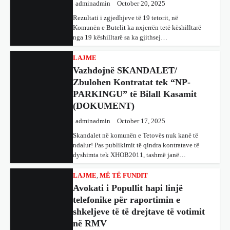
Rezultati i zgjedhjeve të 19 tetorit, në
Komunën e Butelit ka nxjerrën tetë këshilltarë
nga 19 këshilltarë sa ka gjithsej…
LAJME
Vazhdojnë SKANDALET/
Zbulohen Kontratat tek “NP-
PARKINGU” të Bilall Kasamit
(DOKUMENT)
adminadmin
October 17, 2025
Skandalet në komunën e Tetovës nuk kanë të
ndalur! Pas publikimit të qindra kontratave të
dyshimta tek XHOB2011, tashmë janë…
LAJME
,
MË TË FUNDIT
Avokati i Popullit hapi linjë
telefonike për raportimin e
shkeljeve të të drejtave të votimit
në RMV