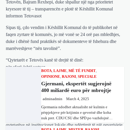
Tetovën, Bajram Rexhepi, duke shpallur një nga prioritetet
kryesore të tij – transparencën e plotë të Këshillit Komunal
BOTA
,
LAJME
,
MË TË FUNDIT
,
informon Tetovasot
OPINIONE
,
RAJONI
,
SPECIALE
Sipas tij, çdo vendim i Këshillit Komunal do të publikohet në
Gjermani, ekspertët sugjerojnë
400 miliardë euro për mbrojtje
faqen zyrtare të komunës, jo më vonë se 24 orë pas mbledhjes,
duke i dhënë fund praktikës së dokumenteve të fshehura dhe
adminadmin
March 4, 2025
marrëveshjeve “nën tavolinë”.
Gjermania ndodhet aktualisht në kulmin e
përpjekjeve për krijimin e qeverisë dhe koha
“Qytetarët e Tetovës kanë të drejtë të dinë:
nuk pret. CDU/CSU dhe SPD po vazhdojnë…
për çfarë është votuar,
kush e ka mbështetur,
BOTA
,
LAJME
,
MISTER
,
RAJONI
,
SPECIALE
dhe si ndikon vendimi në jetën e tyre të përditshme.
Çka ndodhë tash pas ndërprerjes
Tetova e Hapur do të thotë që çdo qytetar të ketë qasje të plotë te
së ndihmës ushtarake për
çdo vendim që merret në emër të tij. Transparenca është garancia
Ukrainën nga Trump
më e fortë për besim dhe llogaridhënie”, ka theksuar Rexhepi.
adminadmin
March 4, 2025
Pas takimit të liderëve evropianë në Londër,
Ky premtim shihet si një hap konkret drejt ngritjes së besimit të
francezët dhe britanikët kanë hartuar një plan
qytetarëve në institucionet lokale dhe ndërtimit të një qeverisjeje
paqeje për luftën në Ukrainë, të…