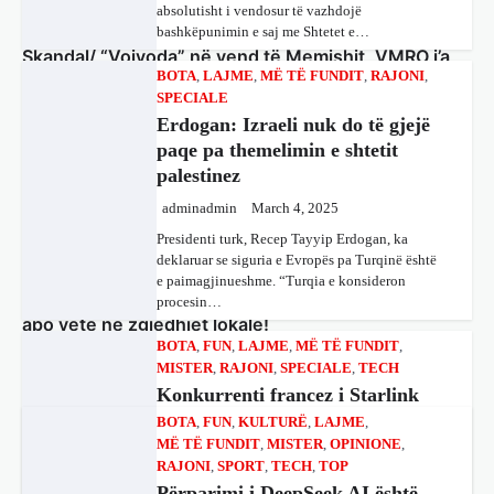
Presidenti turk, Recep Tayyip Erdogan, ka
deklaruar se siguria e Evropës pa Turqinë është
Skandal/ “Vojvoda” në vend të Memishit, VMRO i’a
e paimagjinueshme. “Turqia e konsideron
merr Lëvizjes Besa edhe zëvendës drejtorin e NPK-
procesin…
së
BOTA
,
FUN
,
LAJME
,
MË TË FUNDIT
,
Kreu i Tetovës, Bilall Kasami vazhdon ta shpërblejë partnerin e
MISTER
,
RAJONI
,
SPECIALE
,
TECH
koalicionit, VMRO-DPMNE-në, me të cilën parti Kasami po
Konkurrenti francez i Starlink
bashkëqeveris në…
pa aksionet e tij të trefishohen në
vlerë pasi Trump ndaloi
BOTA
,
FUN
,
KULTURË
,
LAJME
,
ndihmën për Ukrainën
MË TË FUNDIT
,
MISTER
,
OPINIONE
,
RAJONI
,
SPORT
,
TECH
,
TOP
adminadmin
March 5, 2025
Taravari: Nesër vendosim nëse shkojmë me VLEN-in
Përparimi i DeepSeek AI është
apo vetë në zgjedhjet lokale!
Aksionet e ofruesit francez të satelitëve
për t’u lavdëruar
Eutelsat u trefishuan në vlerë gjatë dy ditëve të
Kryetari i Aleancës për Shqiptarët, Arben Taravari tha se janë
fundit mes shqetësimeve se qasja…
adminadmin
March 5, 2025
vetëm dy opsione për zgjedhjet lokale VLEN të shkojë së…
Suksesi i aplikacionit DeepSeek është një
BOTA
,
LAJME
,
MË TË FUNDIT
,
shembull i rritjes së kompanive kineze të
OPINIONE
,
RAJONI
,
SPECIALE
Leave a Reply
inteligjencës artificiale (AI). Përparimi i
Gjermani, ekspertët sugjerojnë
aplikacionit kinez…
400 miliardë euro për mbrojtje