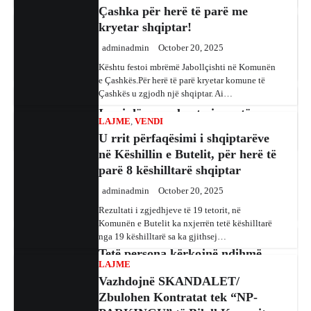
Osmani: Ditën e parë shpall
njerëz të dyshuar për lidhje me Shtetin Islamik
kryetar shqiptar!
gjendje krize për papastërti,
gjatë një operacioni të…
ndërtime pa leje dhe korrupsion
adminadmin
October 20, 2025
BOTA
,
KRONIKË E ZEZË
,
RAJONI
adminadmin
September 18, 2025
Kështu festoi mbrëmë Jabollçishti në Komunën
Irani dënon sulmet ajrore të
e Çashkës.Për herë të parë kryetar komune të
Kandidati për kryetar të Komunës së Çairit,
Çashkës u zgjodh një shqiptar. Ai…
SHBA-së
Bujar Osmani, paralajmëroi se që në ditën e
parë të mandatit të tij…
adminadmin
February 3, 2024
LAJME
,
VENDI
Në qytetin al-Ka’im, rreth 350 km në
U rrit përfaqësimi i shqiptarëve
veriperëndim të Bagdadit, gjithçka që ka
në Këshillin e Butelit, për herë të
mbetur pas sulmeve ajrore të Uashingtonit
parë 8 këshilltarë shqiptar
është…
adminadmin
October 20, 2025
KRONIKË E ZEZË
,
LAJME
,
RAJONI
Rezultati i zgjedhjeve të 19 tetorit, në
Tetë persona kërkojnë ndihmë
Komunën e Butelit ka nxjerrën tetë këshilltarë
pas aksidentit ku u përfshinë 14
nga 19 këshilltarë sa ka gjithsej…
automjete
LAJME
adminadmin
December 11, 2023
Vazhdojnë SKANDALET/
Një aksident trafiku ka ndodhur në autostradën
Zbulohen Kontratat tek “NP-
Ibrahim Rugova, Mazgit-Bresje, në të cilin janë
PARKINGU” të Bilall Kasamit
përfshirë 14 automjete dhe janë lënduar…