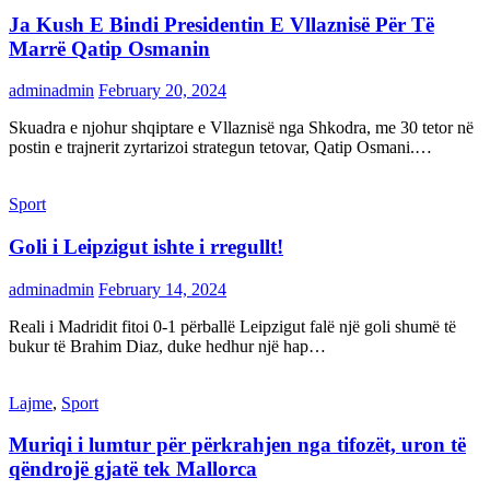
Ja Kush E Bindi Presidentin E Vllaznisë Për Të
Marrë Qatip Osmanin
adminadmin
February 20, 2024
Skuadra e njohur shqiptare e Vllaznisë nga Shkodra, me 30 tetor në
postin e trajnerit zyrtarizoi strategun tetovar, Qatip Osmani.…
Sport
Goli i Leipzigut ishte i rregullt!
adminadmin
February 14, 2024
Reali i Madridit fitoi 0-1 përballë Leipzigut falë një goli shumë të
bukur të Brahim Diaz, duke hedhur një hap…
Lajme
,
Sport
Muriqi i lumtur për përkrahjen nga tifozët, uron të
qëndrojë gjatë tek Mallorca