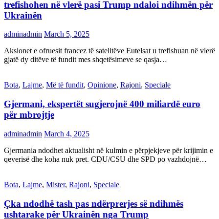
trefishohen në vlerë pasi Trump ndaloi ndihmën për
Ukrainën
adminadmin
March 5, 2025
Aksionet e ofruesit francez të satelitëve Eutelsat u trefishuan në vlerë
gjatë dy ditëve të fundit mes shqetësimeve se qasja…
Bota
,
Lajme
,
Më të fundit
,
Opinione
,
Rajoni
,
Speciale
Gjermani, ekspertët sugjerojnë 400 miliardë euro
për mbrojtje
adminadmin
March 4, 2025
Gjermania ndodhet aktualisht në kulmin e përpjekjeve për krijimin e
qeverisë dhe koha nuk pret. CDU/CSU dhe SPD po vazhdojnë…
Bota
,
Lajme
,
Mister
,
Rajoni
,
Speciale
Çka ndodhë tash pas ndërprerjes së ndihmës
ushtarake për Ukrainën nga Trump