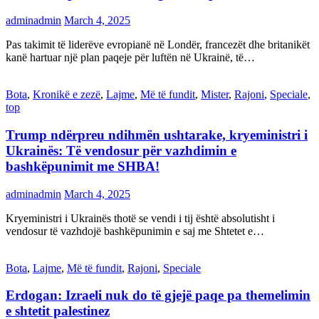
adminadmin
March 4, 2025
Pas takimit të liderëve evropianë në Londër, francezët dhe britanikët
kanë hartuar një plan paqeje për luftën në Ukrainë, të…
Bota
,
Kronikë e zezë
,
Lajme
,
Më të fundit
,
Mister
,
Rajoni
,
Speciale
,
top
Trump ndërpreu ndihmën ushtarake, kryeministri i
Ukrainës: Të vendosur për vazhdimin e
bashkëpunimit me SHBA!
adminadmin
March 4, 2025
Kryeministri i Ukrainës thotë se vendi i tij është absolutisht i
vendosur të vazhdojë bashkëpunimin e saj me Shtetet e…
Bota
,
Lajme
,
Më të fundit
,
Rajoni
,
Speciale
Erdogan: Izraeli nuk do të gjejë paqe pa themelimin
e shtetit palestinez