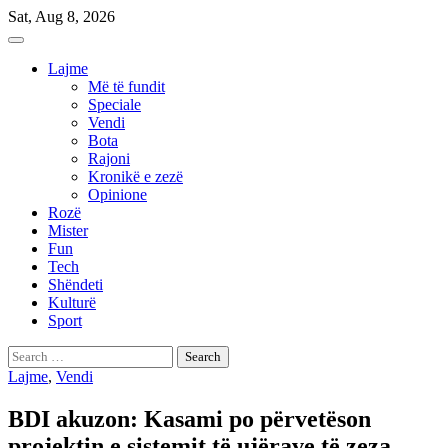
Skip
Sat, Aug 8, 2026
to
content
Lajme
Më të fundit
Speciale
Vendi
Bota
Rajoni
Kronikë e zezë
Opinione
Rozë
Mister
Fun
Tech
Shëndeti
Kulturë
Sport
Search
for:
Lajme
,
Vendi
BDI akuzon: Kasami po përvetëson
projektin e sistemit të ujërave të zeza