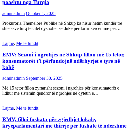
poashtu nga Turqia
adminadmin
October 1, 2025
Prokuroria Themelore Publike në Shkup ka nisur hetim kundër tre
shtetasve turq të cilët dyshohet se duke përdorur kërcënime për…
Lajme
,
Më të fundit
EMV: Sezoni i ngrohjes në Shkup fillon më 15 tetor,
konsumatorët t’i përfundojnë ndërhyrjet e tyre në
kohë
adminadmin
September 30, 2025
Më 15 tetor fillon zyrtarisht sezoni i ngrohjes për konsumatorët e
lidhur me sistemin qendror të ngrohjes në qytetin e…
Lajme
,
Më të fundit
RMV, filloi fushata për zgjedhjet lokale,
kryeparlamentari me thirrje për fushatë të ndershme