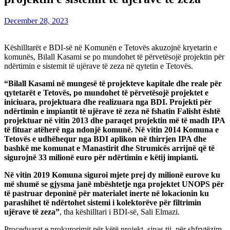
December 28, 2023
Këshilltarët e BDI-së në Komunën e Tetovës akuzojnë kryetarin e
komunës, Bilall Kasami se po mundohet të përvetësojë projektin për
ndërtimin e sistemit të ujërave të zeza në qytetin e Tetovës.
“Bilall Kasami në mungesë të projekteve kapitale dhe reale për
qytetarët e Tetovës, po mundohet të përvetësojë projektet e
iniciuara, projektuara dhe realizuara nga BDI. Projekti për
ndërtimin e impiantit të ujërave të zeza në fshatin Falisht është
projektuar në vitin 2013 dhe paraqet projektin më të madh IPA
të fituar atëherë nga ndonjë komunë. Në vitin 2014 Komuna e
Tetovës e udhëhequr nga BDI aplikon në thirrjen IPA dhe
bashkë me komunat e Manastirit dhe Strumicës arrijnë që të
sigurojnë 33 milionë euro për ndërtimin e këtij impianti.
Në vitin 2019 Komuna siguroi mjete prej dy milionë eurove ku
më shumë se gjysma janë mbështetje nga projektet UNOPS për
të pastruar deponinë për materialet inerte në lokacionin ku
parashihet të ndërtohet sistemi i kolektorëve për filtrimin
ujërave të zeza”
, tha këshilltari i BDI-së, Sali Elmazi.
Proceduarat e prokurorimit për këtë projekt, sipas tij, për shfrytëzim