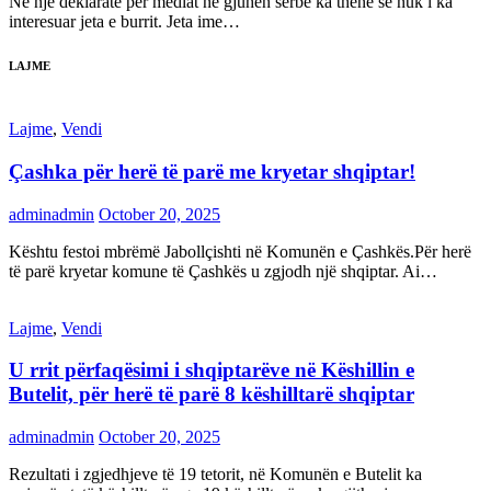
Në një deklaratë për mediat në gjuhën serbe ka thënë se nuk i ka
interesuar jeta e burrit. Jeta ime…
LAJME
Lajme
,
Vendi
Çashka për herë të parë me kryetar shqiptar!
adminadmin
October 20, 2025
Kështu festoi mbrëmë Jabollçishti në Komunën e Çashkës.Për herë
të parë kryetar komune të Çashkës u zgjodh një shqiptar. Ai…
Lajme
,
Vendi
U rrit përfaqësimi i shqiptarëve në Këshillin e
Butelit, për herë të parë 8 këshilltarë shqiptar
adminadmin
October 20, 2025
Rezultati i zgjedhjeve të 19 tetorit, në Komunën e Butelit ka