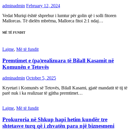
adminadmin
February 12, 2024
Vedat Muriqi është shprehur i lumtur për golin që i solli fitoren
Mallorcas. Të dielën mbrëma, Mallorca fitoi 2:1 ndaj…
MË TË FUNDIT
Lajme
,
Më të fundit
Premtimet e (pa)realizuara të Bilall Kasamit në
Komunën e Tetovës
adminadmin
October 5, 2025
Kryetari i Komunës së Tetovës, Bilall Kasami, gjatë mandatit të tij të
parë nuk i ka realizuar të gjitha premtimet…
Lajme
,
Më të fundit
Prokuroria në Shkup hapi hetim kundër tre
shtetasve turq që i zhvatën para një biznesmeni