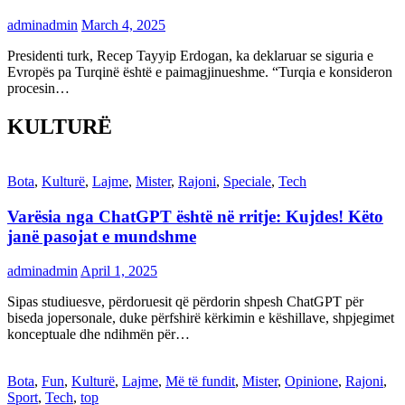
adminadmin
March 4, 2025
Presidenti turk, Recep Tayyip Erdogan, ka deklaruar se siguria e
Evropës pa Turqinë është e paimagjinueshme. “Turqia e konsideron
procesin…
KULTURË
Bota
,
Kulturë
,
Lajme
,
Mister
,
Rajoni
,
Speciale
,
Tech
Varësia nga ChatGPT është në rritje: Kujdes! Këto
janë pasojat e mundshme
adminadmin
April 1, 2025
Sipas studiuesve, përdoruesit që përdorin shpesh ChatGPT për
biseda jopersonale, duke përfshirë kërkimin e këshillave, shpjegimet
konceptuale dhe ndihmën për…
Bota
,
Fun
,
Kulturë
,
Lajme
,
Më të fundit
,
Mister
,
Opinione
,
Rajoni
,
Sport
,
Tech
,
top