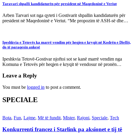
Taravari shpalli kandidaturën për president në Maqedoninë e Veriut
Arben Tarvari sot nga qyteti i Gostivarit shpallin kandidaturën për
president në Maqedoninë e Veriut. “Me propozim të ASH-së dhe…
Ipeshkvia e Tetovës ka marrë vendim për heqjen e kryqit në Kodrën e Diellit,
do të paraqesin ankesë
Ipeshkvia Tetovë-Gostivar njoftoi sot se kanë marrë vendim nga
Komuna e Tetovës për heqjen e kryqit të vendosur në pronën…
Leave a Reply
You must be
logged in
to post a comment.
SPECIALE
Bota
,
Fun
,
Lajme
,
Më të fundit
,
Mister
,
Rajoni
,
Speciale
,
Tech
Konkurrenti francez i Starlink pa aksionet e tij të