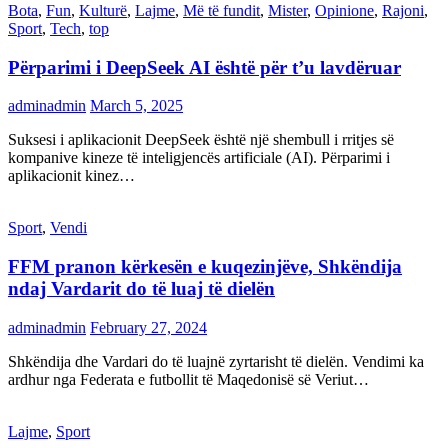
Bota
,
Fun
,
Kulturë
,
Lajme
,
Më të fundit
,
Mister
,
Opinione
,
Rajoni
,
Sport
,
Tech
,
top
Përparimi i DeepSeek AI është për t’u lavdëruar
adminadmin
March 5, 2025
Suksesi i aplikacionit DeepSeek është një shembull i rritjes së
kompanive kineze të inteligjencës artificiale (AI). Përparimi i
aplikacionit kinez…
Sport
,
Vendi
FFM pranon kërkesën e kuqezinjëve, Shkëndija
ndaj Vardarit do të luaj të dielën
adminadmin
February 27, 2024
Shkëndija dhe Vardari do të luajnë zyrtarisht të dielën. Vendimi ka
ardhur nga Federata e futbollit të Maqedonisë së Veriut…
Lajme
,
Sport