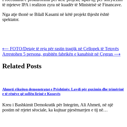
të mjeteve IPA i realizon zyra në kuadër të Ministrisë së Financave.
Nga atje thonë se Bilall Kasami në këtë projekt thjesht është
spektator.
Post
⟵
FOTO/Detaje të reja për rastin tragjik në Çellopek të Tetovës
Arrestohen 5 persona, grabitën fabrikën e kanabisit në Çegran
⟶
navigation
Related Posts
Ahmeti rikujton demonstratat e Prishtinës: Lavdi për guximin dhe trimërinë
e të rënëve që sollën lirinë e Kosovës
Kreu i Bashkimit Demokratik për Integrim, Ali Ahmeti, në një
postim në rrjetet sëociale, ka kujtuar pjesëmarrjen e tij në…