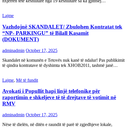
nxjerrën tetë këshilltarë nga 19 këshilltarë sa ka gjithsej…
Lajme
Vazhdojnë SKANDALET/ Zbulohen Kontratat tek
“NP- PARKINGU” të Bilall Kasamit
(DOKUMENT)
adminadmin
October 17, 2025
Skandalet në komunën e Tetovës nuk kanë të ndalur! Pas publikimit
të qindra kontratave të dyshimta tek XHOB2011, tashmë janë…
Lajme
,
Më të fundit
Avokati i Popullit hapi linjë telefonike për
raportimin e shkeljeve të të drejtave të votimit në
RMV
adminadmin
October 17, 2025
Nëse të dielën, në ditën e raundit të parë të zgjedhjeve lokale,