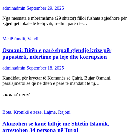
adminadmin
September 29, 2025
Nga mesnata e mbrëmshme (29 shtator) filloi fushata zgjedhore për
zgjedhjet lokale të këtij viti, rrethi i parë i të…
Më të fundit
,
Vendi
Osmani: Ditën e parë shpall gjendje krize për
papastërti, ndërtime pa leje dhe korrupsion
adminadmin
September 18, 2025
Kandidati për kryetar të Komunës së Çairit, Bujar Osmani,
paralajmëroi se që në ditën e parë të mandatit të tij…
KRONIKË E ZEZË
Bota
,
Kronikë e zezë
,
Lajme
,
Rajoni
Akuzohen se kanë lidhje me Shtetin Islamik,
arrestohen 34 persona në Turqi