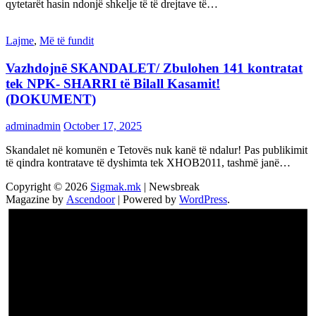
qytetarët hasin ndonjë shkelje të të drejtave të…
Lajme
,
Më të fundit
Vazhdojnē SKANDALET/ Zbulohen 141 kontratat
tek NPK- SHARRI të Bilall Kasamit!
(DOKUMENT)
adminadmin
October 17, 2025
Skandalet në komunën e Tetovës nuk kanë të ndalur! Pas publikimit
të qindra kontratave të dyshimta tek XHOB2011, tashmë janë…
Copyright © 2026
Sigmak.mk
| Newsbreak
Magazine by
Ascendoor
| Powered by
WordPress
.