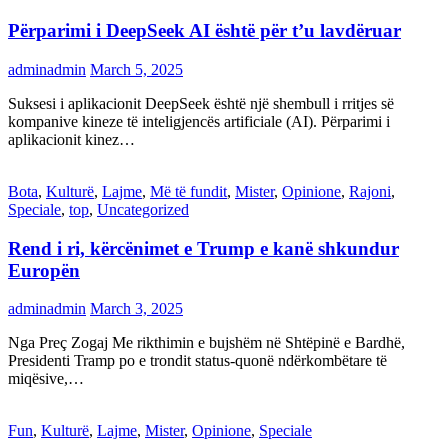
Përparimi i DeepSeek AI është për t’u lavdëruar
adminadmin
March 5, 2025
Suksesi i aplikacionit DeepSeek është një shembull i rritjes së
kompanive kineze të inteligjencës artificiale (AI). Përparimi i
aplikacionit kinez…
Bota
,
Kulturë
,
Lajme
,
Më të fundit
,
Mister
,
Opinione
,
Rajoni
,
Speciale
,
top
,
Uncategorized
Rend i ri, kërcënimet e Trump e kanë shkundur
Europën
adminadmin
March 3, 2025
Nga Preç Zogaj Me rikthimin e bujshëm në Shtëpinë e Bardhë,
Presidenti Tramp po e trondit status-quonë ndërkombëtare të
miqësive,…
Fun
,
Kulturë
,
Lajme
,
Mister
,
Opinione
,
Speciale