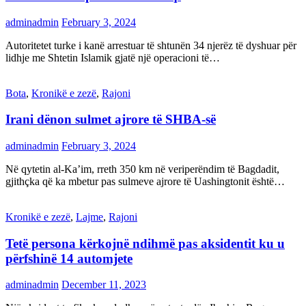
adminadmin
February 3, 2024
Autoritetet turke i kanë arrestuar të shtunën 34 njerëz të dyshuar për
lidhje me Shtetin Islamik gjatë një operacioni të…
Bota
,
Kronikë e zezë
,
Rajoni
Irani dënon sulmet ajrore të SHBA-së
adminadmin
February 3, 2024
Në qytetin al-Ka’im, rreth 350 km në veriperëndim të Bagdadit,
gjithçka që ka mbetur pas sulmeve ajrore të Uashingtonit është…
Kronikë e zezë
,
Lajme
,
Rajoni
Tetë persona kërkojnë ndihmë pas aksidentit ku u
përfshinë 14 automjete
adminadmin
December 11, 2023