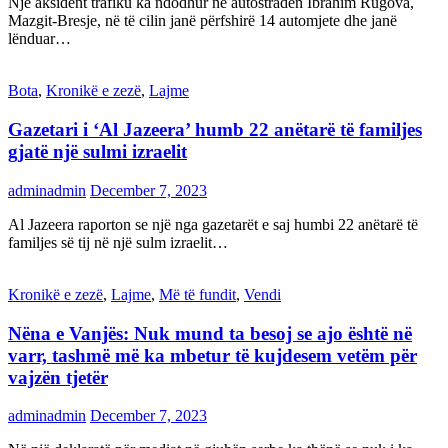
Një aksident trafiku ka ndodhur në autostradën Ibrahim Rugova,
Mazgit-Bresje, në të cilin janë përfshirë 14 automjete dhe janë
lënduar…
Bota
,
Kronikë e zezë
,
Lajme
Gazetari i ‘Al Jazeera’ humb 22 anëtarë të familjes
gjatë një sulmi izraelit
adminadmin
December 7, 2023
Al Jazeera raporton se një nga gazetarët e saj humbi 22 anëtarë të
familjes së tij në një sulm izraelit…
Kronikë e zezë
,
Lajme
,
Më të fundit
,
Vendi
Nëna e Vanjës: Nuk mund ta besoj se ajo është në
varr, tashmë më ka mbetur të kujdesem vetëm për
vajzën tjetër
adminadmin
December 7, 2023