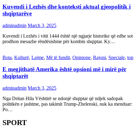
Kuvendi i Lezhës dhe konteksti aktual gjeopolitik i
shqiptarëve
adminadmin
March 3, 2025
Kuvendi i Lezhës i vitit 1444 është një ngjarje historike që edhe sot
prodhon mesazhe rëndësishme për kombin shqiptar. Ky…
Bota
,
Kulturë
,
Lajme
,
Më të fundit
,
Opinione
,
Rajoni
,
Speciale
,
top
E megjithatë Amerika është opsioni më i mirë për
shqiptarët
adminadmin
March 3, 2025
Nga Dritan Hila Vështirë se ndonjë shqiptar që ndjek sadopak
politikën e jashtme, pas takimit Trump-Zhelenski, nuk ka menduar:
Po…
SPORT