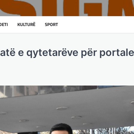
DETI
KULTURË
SPORT
të e qytetarëve për portale