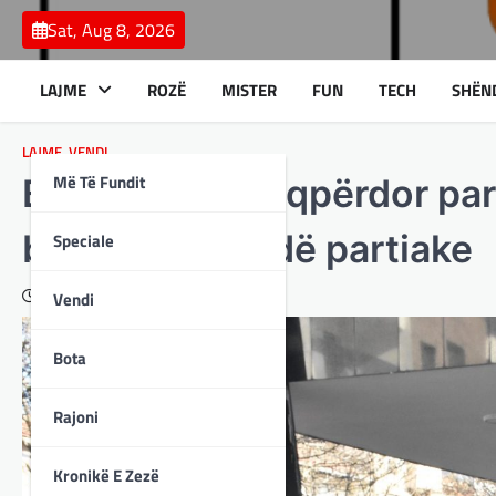
Skip
Sat, Aug 8, 2026
to
content
LAJME
ROZË
MISTER
FUN
TECH
SHËN
LAJME
,
VENDI
Më Të Fundit
BDI: Kasami keqpërdor para
bën propagandë partiake
Speciale
December 25, 2023
Vendi
Bota
Rajoni
Kronikë E Zezë