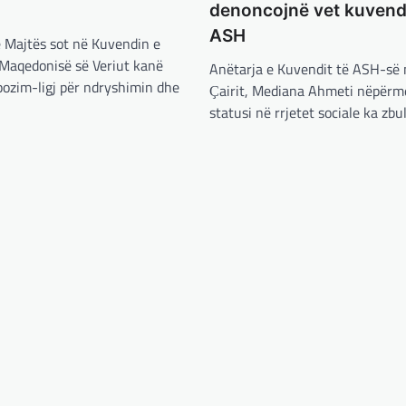
denoncojnë vet kuvend
ASH
ë Majtës sot në Kuvendin e
 Maqedonisë së Veriut kanë
Anëtarja e Kuvendit të ASH-së 
pozim-ligj për ndryshimin dhe
Ҫairit, Mediana Ahmeti nëpërm
statusi në rrjetet sociale ka zb
BOTA
,
KRONIKË E ZEZË
,
RAJONI
Irani dënon sulmet ajrore të
SHBA-së