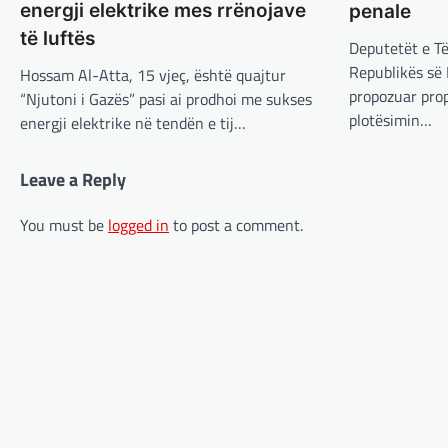
energji elektrike mes rrënojave
penale
të luftës
Deputetët e T
Republikës së
Hossam Al-Atta, 15 vjeç, është quajtur
propozuar pro
“Njutoni i Gazës” pasi ai prodhoi me sukses
plotësimin…
energji elektrike në tendën e tij…
Leave a Reply
You must be
logged in
to post a comment.
LAJME
,
MË TË FUNDIT
Prokuroria në Shkup hapi
hetim kundër tre shtetasve