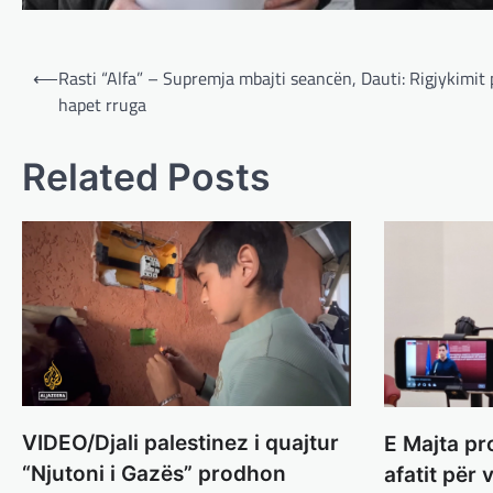
Post
⟵
Rasti “Alfa” – Supremja mbajti seancën, Dauti: Rigjykimit 
navigation
hapet rruga
Related Posts
VIDEO/Djali palestinez i quajtur
E Majta pr
“Njutoni i Gazës” prodhon
afatit për