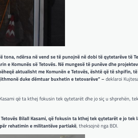
tona, ndërsa në vend se të punojnë në dobi të qytetarëve të Te
etarin e Komunës së Tetovës. Në mungesë të punëve dhe projektev
hëheqë aktualisht me Komunën e Tetovës, është që të shpifin, të 
 gjithmonë duke dëmtuar buxhetin e tetovarëve” –
deklaroi Kujtes
 Kasami që ta kthej fokusin tek qytetarët dhe jo siç u shprehën, te
Tetovës Bilall Kasami, që fokusin ta kthej tek qytetarët e jo tek 
ër rehatimin e militantëve partiakë
, theksojnë nga BDI.