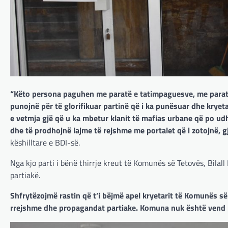
“Këto persona paguhen me paratë e tatimpaguesve, me paratë 
punojnë për të glorifikuar partinë që i ka punësuar dhe kry
e vetmja gjë që u ka mbetur klanit të mafias urbane që po ud
dhe të prodhojnë lajme të rejshme me portalet që i zotojnë,
këshilltare e BDI-së.
Nga kjo parti i bënë thirrje kreut të Komunës së Tetovës, Bilall
partiakë.
Shfrytëzojmë rastin që t’i bëjmë apel kryetarit të Komunës së 
rrejshme dhe propagandat partiake. Komuna nuk është vend p