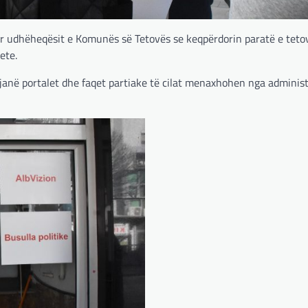
r udhëheqësit e Komunës së Tetovës se keqpërdorin paratë e teto
ete.
 janë portalet dhe faqet partiake të cilat menaxhohen nga administ