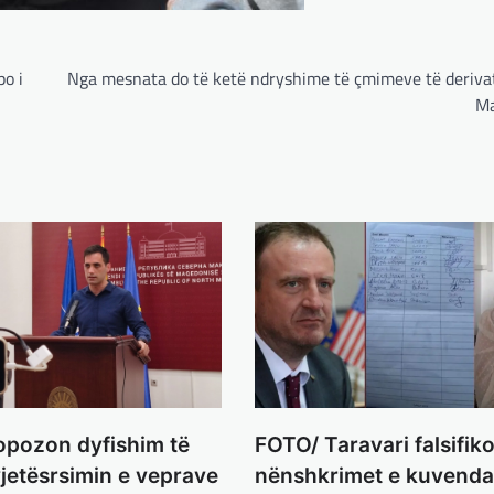
po i
Nga mesnata do të ketë ndryshime të çmimeve të deriva
Ma
FOTO/ Taravari falsifik
opozon dyfishim të
nënshkrimet e kuvenda
 vjetësrsimin e veprave