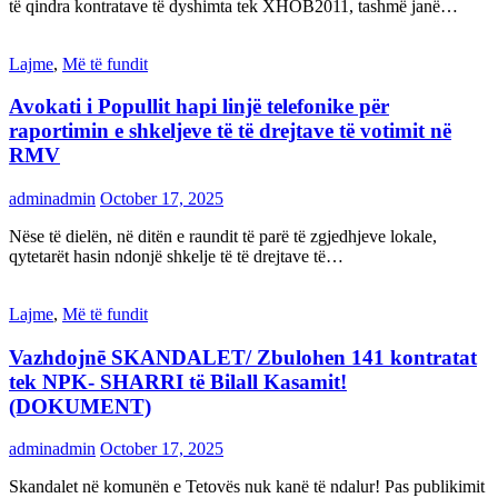
të qindra kontratave të dyshimta tek XHOB2011, tashmë janë…
Lajme
,
Më të fundit
Avokati i Popullit hapi linjë telefonike për
raportimin e shkeljeve të të drejtave të votimit në
RMV
adminadmin
October 17, 2025
Nëse të dielën, në ditën e raundit të parë të zgjedhjeve lokale,
qytetarët hasin ndonjë shkelje të të drejtave të…
Lajme
,
Më të fundit
Vazhdojnē SKANDALET/ Zbulohen 141 kontratat
tek NPK- SHARRI të Bilall Kasamit!
(DOKUMENT)
adminadmin
October 17, 2025
Skandalet në komunën e Tetovës nuk kanë të ndalur! Pas publikimit