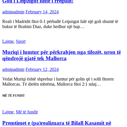
Goli i Leipzigut ishte i rregullt!
adminadmin
February 14, 2024
Reali i Madridit fitoi 0-1 përballë Leipzigut falë një goli shumë të
bukur të Brahim Diaz, duke hedhur një hap…
Lajme
,
Sport
Muriqi i lumtur për përkrahjen nga tifozët, uron të
qëndrojë gjatë tek Mallorca
adminadmin
February 12, 2024
Vedat Muriqi është shprehur i lumtur për golin që i solli fitoren
Mallorcas. Të dielën mbrëma, Mallorca fitoi 2:1 ndaj…
MË TË FUNDIT
Lajme
,
Më të fundit
Premtimet e (pa)realizuara të Bilall Kasamit në