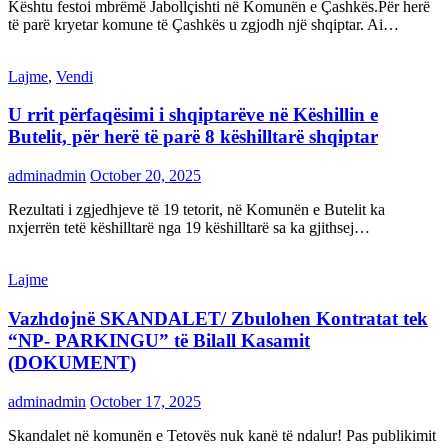
Kështu festoi mbrëmë Jabollçishti në Komunën e Çashkës.Për herë
të parë kryetar komune të Çashkës u zgjodh një shqiptar. Ai…
Lajme
,
Vendi
U rrit përfaqësimi i shqiptarëve në Këshillin e
Butelit, për herë të parë 8 këshilltarë shqiptar
adminadmin
October 20, 2025
Rezultati i zgjedhjeve të 19 tetorit, në Komunën e Butelit ka
nxjerrën tetë këshilltarë nga 19 këshilltarë sa ka gjithsej…
Lajme
Vazhdojnë SKANDALET/ Zbulohen Kontratat tek
“NP- PARKINGU” të Bilall Kasamit
(DOKUMENT)
adminadmin
October 17, 2025
Skandalet në komunën e Tetovës nuk kanë të ndalur! Pas publikimit