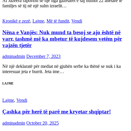
Al Jazeera raporton se një nga gazetarët e saj humbi 22 anëtarë të
familjes së tij në një sulm izraelit…
Kronikë e zezë
,
Lajme
,
Më të fundit
,
Vendi
Nëna e Vanjës: Nuk mund ta besoj se ajo është në
varr, tashmë më ka mbetur të kujdesem vetëm për
vajzën tjetër
adminadmin
December 7, 2023
Në një deklaratë për mediat në gjuhën serbe ka thënë se nuk i ka
interesuar jeta e burrit. Jeta ime…
LAJME
Lajme
,
Vendi
Çashka për herë të parë me kryetar shqiptar!
adminadmin
October 20, 2025