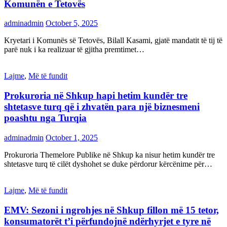
Komunën e Tetovës
adminadmin
October 5, 2025
Kryetari i Komunës së Tetovës, Bilall Kasami, gjatë mandatit të tij të
parë nuk i ka realizuar të gjitha premtimet…
Lajme
,
Më të fundit
Prokuroria në Shkup hapi hetim kundër tre
shtetasve turq që i zhvatën para një biznesmeni
poashtu nga Turqia
adminadmin
October 1, 2025
Prokuroria Themelore Publike në Shkup ka nisur hetim kundër tre
shtetasve turq të cilët dyshohet se duke përdorur kërcënime për…
Lajme
,
Më të fundit
EMV: Sezoni i ngrohjes në Shkup fillon më 15 tetor,
konsumatorët t’i përfundojnë ndërhyrjet e tyre në