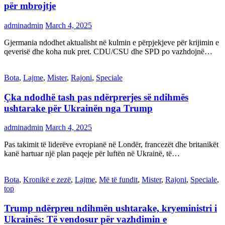
për mbrojtje
adminadmin
March 4, 2025
Gjermania ndodhet aktualisht në kulmin e përpjekjeve për krijimin e
qeverisë dhe koha nuk pret. CDU/CSU dhe SPD po vazhdojnë…
Bota
,
Lajme
,
Mister
,
Rajoni
,
Speciale
Çka ndodhë tash pas ndërprerjes së ndihmës
ushtarake për Ukrainën nga Trump
adminadmin
March 4, 2025
Pas takimit të liderëve evropianë në Londër, francezët dhe britanikët
kanë hartuar një plan paqeje për luftën në Ukrainë, të…
Bota
,
Kronikë e zezë
,
Lajme
,
Më të fundit
,
Mister
,
Rajoni
,
Speciale
,
top
Trump ndërpreu ndihmën ushtarake, kryeministri i
Ukrainës: Të vendosur për vazhdimin e