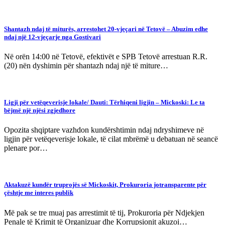
Shantazh ndaj të miturës, arrestohet 20-vjeçari në Tetovë – Abuzim edhe
ndaj një 12-vjeçarje nga Gostivari
Në orën 14:00 në Tetovë, efektivët e SPB Tetovë arrestuan R.R.
(20) nën dyshimin për shantazh ndaj një të miture…
Ligji për vetëqeverisje lokale/ Dauti: Tërhiqeni ligjin – Mickoski: Le ta
bëjmë një njësi zgjedhore
Opozita shqiptare vazhdon kundërshtimin ndaj ndryshimeve në
ligjin për vetëqeverisje lokale, të cilat mbrëmë u debatuan në seancë
plenare por…
Aktakuzë kundër truprojës së Mickoskit, Prokuroria jotransparente për
çështje me interes publik
Më pak se tre muaj pas arrestimit të tij, Prokuroria për Ndjekjen
Penale të Krimit të Organizuar dhe Korrupsionit akuzoi…