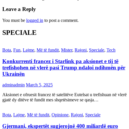
Leave a Reply
You must be
logged in
to post a comment.
SPECIALE
Bota
,
Fun
,
Lajme
,
Më të fundit
,
Mister
,
Rajoni
,
Speciale
,
Tech
Konkurrenti francez i Starlink pa aksionet e tij të
trefishohen në vlerë pasi Trump ndaloi ndihmën për
Ukrainën
adminadmin
March 5, 2025
Aksionet e ofruesit francez të satelitëve Eutelsat u trefishuan në vlerë
gjatë dy ditëve të fundit mes shqetësimeve se qasja…
Bota
,
Lajme
,
Më të fundit
,
Opinione
,
Rajoni
,
Speciale
Gjermani, ekspertët sugjerojnë 400 miliardë euro