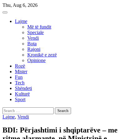
Skip
Thu, Aug 6, 2026
to
content
Lajme
Më të fundit
Speciale
Vendi
Bota
Rajoni
Kronikë e zezë
Opinione
Rozë
Mister
Fun
Tech
Shëndeti
Kulturë
Sport
Search
for:
Lajme
,
Vendi
BDI: Përjashtimi i shqiptarëve – me
ritme alarmante, në Ministrinë e