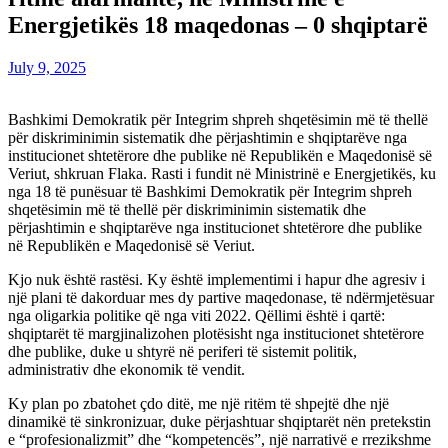
Energjetikës 18 maqedonas – 0 shqiptarë
July 9, 2025
Bashkimi Demokratik për Integrim shpreh shqetësimin më të thellë
për diskriminimin sistematik dhe përjashtimin e shqiptarëve nga
institucionet shtetërore dhe publike në Republikën e Maqedonisë së
Veriut, shkruan Flaka. Rasti i fundit në Ministrinë e Energjetikës, ku
nga 18 të punësuar të Bashkimi Demokratik për Integrim shpreh
shqetësimin më të thellë për diskriminimin sistematik dhe
përjashtimin e shqiptarëve nga institucionet shtetërore dhe publike
në Republikën e Maqedonisë së Veriut.
Kjo nuk është rastësi. Ky është implementimi i hapur dhe agresiv i
një plani të dakorduar mes dy partive maqedonase, të ndërmjetësuar
nga oligarkia politike që nga viti 2022. Qëllimi është i qartë:
shqiptarët të margjinalizohen plotësisht nga institucionet shtetërore
dhe publike, duke u shtyrë në periferi të sistemit politik,
administrativ dhe ekonomik të vendit.
Ky plan po zbatohet çdo ditë, me një ritëm të shpejtë dhe një
dinamikë të sinkronizuar, duke përjashtuar shqiptarët nën pretekstin
e “profesionalizmit” dhe “kompetencës”, një narrativë e rrezikshme