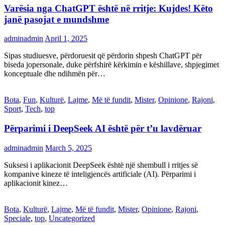
Varësia nga ChatGPT është në rritje: Kujdes! Këto
janë pasojat e mundshme
adminadmin
April 1, 2025
Sipas studiuesve, përdoruesit që përdorin shpesh ChatGPT për
biseda jopersonale, duke përfshirë kërkimin e këshillave, shpjegimet
konceptuale dhe ndihmën për…
Bota
,
Fun
,
Kulturë
,
Lajme
,
Më të fundit
,
Mister
,
Opinione
,
Rajoni
,
Sport
,
Tech
,
top
Përparimi i DeepSeek AI është për t’u lavdëruar
adminadmin
March 5, 2025
Suksesi i aplikacionit DeepSeek është një shembull i rritjes së
kompanive kineze të inteligjencës artificiale (AI). Përparimi i
aplikacionit kinez…
Bota
,
Kulturë
,
Lajme
,
Më të fundit
,
Mister
,
Opinione
,
Rajoni
,
Speciale
,
top
,
Uncategorized