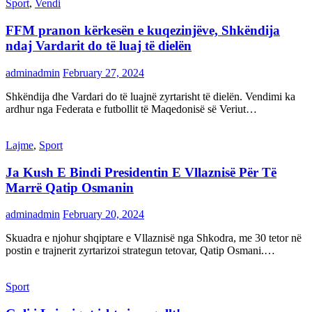
Sport
,
Vendi
FFM pranon kërkesën e kuqezinjëve, Shkëndija
ndaj Vardarit do të luaj të dielën
adminadmin
February 27, 2024
Shkëndija dhe Vardari do të luajnë zyrtarisht të dielën. Vendimi ka
ardhur nga Federata e futbollit të Maqedonisë së Veriut…
Lajme
,
Sport
Ja Kush E Bindi Presidentin E Vllaznisë Për Të
Marrë Qatip Osmanin
adminadmin
February 20, 2024
Skuadra e njohur shqiptare e Vllaznisë nga Shkodra, me 30 tetor në
postin e trajnerit zyrtarizoi strategun tetovar, Qatip Osmani.…
Sport