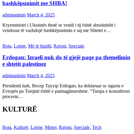
bashkëpunimit me SHBA!
adminadmin
March 4, 2025
Kryeministri i Ukrainës thotë se vendi i tij është absolutisht i
vendosur të vazhdojë bashkëpunimin e saj me Shtetet e…
Bota
,
Lajme
,
Më të fundit
,
Rajoni
,
Speciale
Erdogan: Izraeli nuk do të gjejë paqe pa themelimin
e shtetit palestinez
adminadmin
March 4, 2025
Presidenti turk, Recep Tayyip Erdogan, ka deklaruar se siguria e
Evropës pa Turqinë është e paimagjinueshme. “Turqia e konsideron
procesin…
KULTURË
Bota
,
Kulturë
,
Lajme
,
Mister
,
Rajoni
,
Speciale
,
Tech