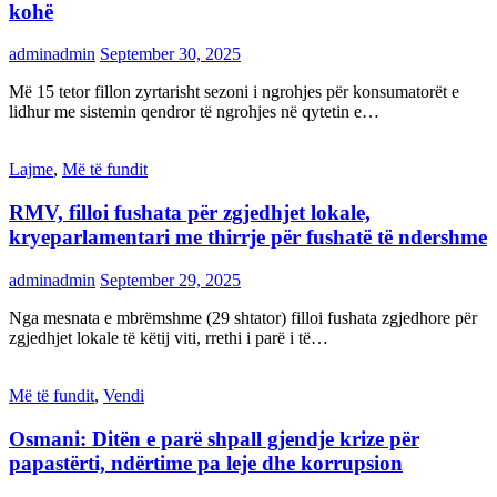
kohë
adminadmin
September 30, 2025
Më 15 tetor fillon zyrtarisht sezoni i ngrohjes për konsumatorët e
lidhur me sistemin qendror të ngrohjes në qytetin e…
Lajme
,
Më të fundit
RMV, filloi fushata për zgjedhjet lokale,
kryeparlamentari me thirrje për fushatë të ndershme
adminadmin
September 29, 2025
Nga mesnata e mbrëmshme (29 shtator) filloi fushata zgjedhore për
zgjedhjet lokale të këtij viti, rrethi i parë i të…
Më të fundit
,
Vendi
Osmani: Ditën e parë shpall gjendje krize për
papastërti, ndërtime pa leje dhe korrupsion