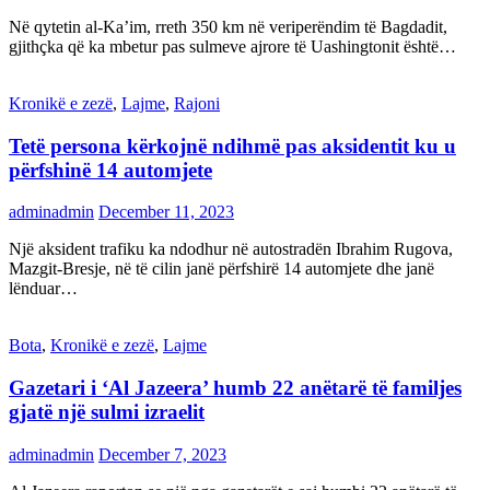
Në qytetin al-Ka’im, rreth 350 km në veriperëndim të Bagdadit,
gjithçka që ka mbetur pas sulmeve ajrore të Uashingtonit është…
Kronikë e zezë
,
Lajme
,
Rajoni
Tetë persona kërkojnë ndihmë pas aksidentit ku u
përfshinë 14 automjete
adminadmin
December 11, 2023
Një aksident trafiku ka ndodhur në autostradën Ibrahim Rugova,
Mazgit-Bresje, në të cilin janë përfshirë 14 automjete dhe janë
lënduar…
Bota
,
Kronikë e zezë
,
Lajme
Gazetari i ‘Al Jazeera’ humb 22 anëtarë të familjes
gjatë një sulmi izraelit
adminadmin
December 7, 2023