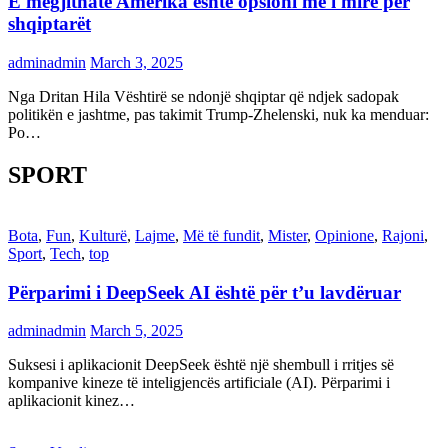
E megjithatë Amerika është opsioni më i mirë për
shqiptarët
adminadmin
March 3, 2025
Nga Dritan Hila Vështirë se ndonjë shqiptar që ndjek sadopak
politikën e jashtme, pas takimit Trump-Zhelenski, nuk ka menduar:
Po…
SPORT
Bota
,
Fun
,
Kulturë
,
Lajme
,
Më të fundit
,
Mister
,
Opinione
,
Rajoni
,
Sport
,
Tech
,
top
Përparimi i DeepSeek AI është për t’u lavdëruar
adminadmin
March 5, 2025
Suksesi i aplikacionit DeepSeek është një shembull i rritjes së
kompanive kineze të inteligjencës artificiale (AI). Përparimi i
aplikacionit kinez…