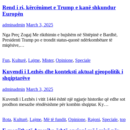
Rend i ri, kërcënimet e Trump e kanë shkundur
Europën
adminadmin
March 3, 2025
Nga Preç Zogaj Me rikthimin e bujshëm në Shtëpinë e Bardhë,
Presidenti Tramp po e trondit status-quonë ndërkombëtare të
miqësive,…
Fun
,
Kulturë
,
Lajme
,
Mister
,
Opinione
,
Speciale
Kuvendi i Lezhës dhe konteksti aktual gjeopolitik i
shqiptarëve
adminadmin
March 3, 2025
Kuvendi i Lezhës i vitit 1444 është një ngjarje historike që edhe sot
prodhon mesazhe rëndësishme për kombin shqiptar. Ky…
Bota
,
Kulturë
,
Lajme
,
Më të fundit
,
Opinione
,
Rajoni
,
Speciale
,
top