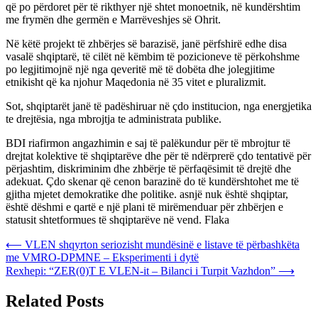
që po përdoret për të rikthyer një shtet monoetnik, në kundërshtim
me frymën dhe germën e Marrëveshjes së Ohrit.
Në këtë projekt të zhbërjes së barazisë, janë përfshirë edhe disa
vasalë shqiptarë, të cilët në këmbim të pozicioneve të përkohshme
po legjitimojnë një nga qeveritë më të dobëta dhe jolegjitime
etnikisht që ka njohur Maqedonia në 35 vitet e pluralizmit.
Sot, shqiptarët janë të padëshiruar në çdo institucion, nga energjetika
te drejtësia, nga mbrojtja te administrata publike.
BDI riafirmon angazhimin e saj të palëkundur për të mbrojtur të
drejtat kolektive të shqiptarëve dhe për të ndërprerë çdo tentativë për
përjashtim, diskriminim dhe zhbërje të përfaqësimit të drejtë dhe
adekuat. Çdo skenar që cenon barazinë do të kundërshtohet me të
gjitha mjetet demokratike dhe politike. asnjë nuk është shqiptar,
është dëshmi e qartë e një plani të mirëmenduar për zhbërjen e
statusit shtetformues të shqiptarëve në vend. Flaka
Post
⟵
VLEN shqyrton seriozisht mundësinë e listave të përbashkëta
me VMRO-DPMNE – Eksperimenti i dytë
navigation
Rexhepi: “ZER(0)T E VLEN-it – Bilanci i Turpit Vazhdon”
⟶
Related Posts