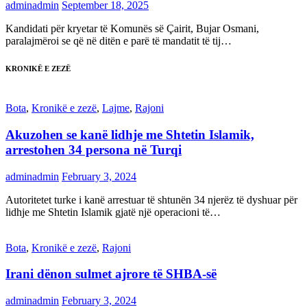
adminadmin
September 18, 2025
Kandidati për kryetar të Komunës së Çairit, Bujar Osmani,
paralajmëroi se që në ditën e parë të mandatit të tij…
KRONIKË E ZEZË
Bota
,
Kronikë e zezë
,
Lajme
,
Rajoni
Akuzohen se kanë lidhje me Shtetin Islamik,
arrestohen 34 persona në Turqi
adminadmin
February 3, 2024
Autoritetet turke i kanë arrestuar të shtunën 34 njerëz të dyshuar për
lidhje me Shtetin Islamik gjatë një operacioni të…
Bota
,
Kronikë e zezë
,
Rajoni
Irani dënon sulmet ajrore të SHBA-së
adminadmin
February 3, 2024