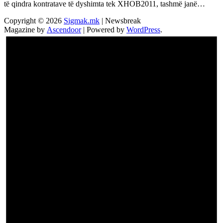
të qindra kontratave të dyshimta tek XHOB2011, tashmë janë…
Copyright © 2026
Sigmak.mk
| Newsbreak
Magazine by
Ascendoor
| Powered by
WordPress
.