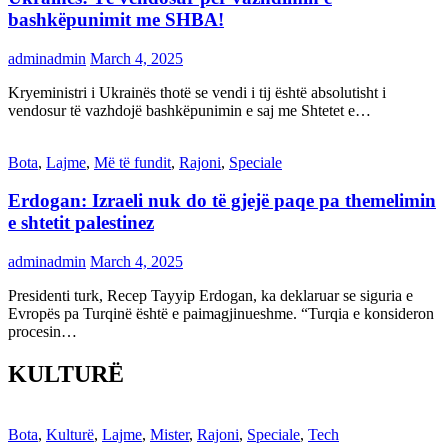
bashkëpunimit me SHBA!
adminadmin
March 4, 2025
Kryeministri i Ukrainës thotë se vendi i tij është absolutisht i
vendosur të vazhdojë bashkëpunimin e saj me Shtetet e…
Bota
,
Lajme
,
Më të fundit
,
Rajoni
,
Speciale
Erdogan: Izraeli nuk do të gjejë paqe pa themelimin
e shtetit palestinez
adminadmin
March 4, 2025
Presidenti turk, Recep Tayyip Erdogan, ka deklaruar se siguria e
Evropës pa Turqinë është e paimagjinueshme. “Turqia e konsideron
procesin…
KULTURË
Bota
,
Kulturë
,
Lajme
,
Mister
,
Rajoni
,
Speciale
,
Tech