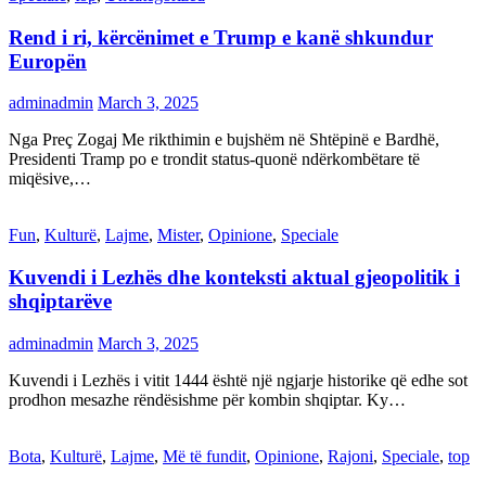
Rend i ri, kërcënimet e Trump e kanë shkundur
Europën
adminadmin
March 3, 2025
Nga Preç Zogaj Me rikthimin e bujshëm në Shtëpinë e Bardhë,
Presidenti Tramp po e trondit status-quonë ndërkombëtare të
miqësive,…
Fun
,
Kulturë
,
Lajme
,
Mister
,
Opinione
,
Speciale
Kuvendi i Lezhës dhe konteksti aktual gjeopolitik i
shqiptarëve
adminadmin
March 3, 2025
Kuvendi i Lezhës i vitit 1444 është një ngjarje historike që edhe sot
prodhon mesazhe rëndësishme për kombin shqiptar. Ky…
Bota
,
Kulturë
,
Lajme
,
Më të fundit
,
Opinione
,
Rajoni
,
Speciale
,
top