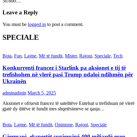
50.600…
Leave a Reply
You must be
logged in
to post a comment.
SPECIALE
Bota
,
Fun
,
Lajme
,
Më të fundit
,
Mister
,
Rajoni
,
Speciale
,
Tech
Konkurrenti francez i Starlink pa aksionet e tij të
trefishohen në vlerë pasi Trump ndaloi ndihmën për
Ukrainën
adminadmin
March 5, 2025
Aksionet e ofruesit francez të satelitëve Eutelsat u trefishuan në vlerë
gjatë dy ditëve të fundit mes shqetësimeve se qasja…
Bota
,
Lajme
,
Më të fundit
,
Opinione
,
Rajoni
,
Speciale
Gjermani, ekspertët sugjerojnë 400 miliardë euro