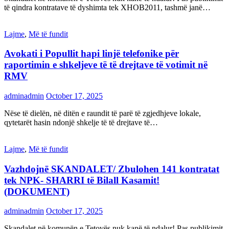
të qindra kontratave të dyshimta tek XHOB2011, tashmë janë…
Lajme
,
Më të fundit
Avokati i Popullit hapi linjë telefonike për
raportimin e shkeljeve të të drejtave të votimit në
RMV
adminadmin
October 17, 2025
Nëse të dielën, në ditën e raundit të parë të zgjedhjeve lokale,
qytetarët hasin ndonjë shkelje të të drejtave të…
Lajme
,
Më të fundit
Vazhdojnē SKANDALET/ Zbulohen 141 kontratat
tek NPK- SHARRI të Bilall Kasamit!
(DOKUMENT)
adminadmin
October 17, 2025
Skandalet në komunën e Tetovës nuk kanë të ndalur! Pas publikimit