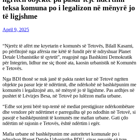
teksa komuna po i legalizon në mënyrë jo
të ligjshme
April 9, 2025
“Njerëz të afërt me kryetarin e komunës së Tetovës, Bilall Kasami,
po përfitojnë nga afërsia me këtë të fundit për të ndryshuar Planet
Detale Urbanistike të qytetit”, reagojnë nga Bashkimi Demokratik
për Integrim, lidhur me siç thonë ata, kaosin urbanistik në Komunën
e Tetovës.
Nga BDI thonë se nuk janë të pakta rastet kur në Tetovë ngriten
objekte pa pasur leje të ndërtimit, dhe ndërkohë në bashkëpunim me
komunën i legalizojnë ato, në mënyrë jo të ligjshme. Pas ardhjes në
pushtet të Lëvizjes Besa, në Tetovë po lulëzon mafia urbane.
“Edhe sot jemi bërë top-temë në mediat prestigjioze ndërkombëtare
dhe vendore për ndërtimet e parregullta që po ndodhin në Tetovë, si
pasojë e bashkëpunimit të komunës me mafian urbane. Gati çdo
ndërtim në rajonin e Tetovës, është ndërtim i egër.
Mafia urbane në bashkëpunim me autoritetet komunale po i
ndryshon Planet Detale Urbanistike PDU, sipas nevojës së tyre.