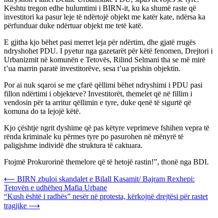
Kështu tregon edhe hulumtimi i BIRN-it, ku ka shumë raste që
investitori ka pasur leje të ndërtojë objekt me katër kate, ndërsa ka
përfunduar duke ndërtuar objekt me tetë katë.
E gjitha kjo bëhet pasi merret leja për ndërtim, dhe gjatë rrugës
ndryshohet PDU. I pyetur nga gazetarët për këtë fenomen, Drejtori i
Urbanizmit në komunën e Tetovës, Rilind Selmani tha se më mirë
t’ua marrin paratë investitorëve, sesa t’ua prishin objektin.
Por ai nuk sqaroi se me çfarë qëllimi bëhet ndryshimi i PDU pasi
fillon ndërtimi i objekteve? Investitorët, themelet që në fillim i
vendosin për ta arritur qëllimin e tyre, duke qenë të sigurtë që
komuna do ta lejojë këtë.
Kjo çështje ngrit dyshime që pas këtyre veprimeve fshihen vepra të
rënda kriminale ku përmes tyre po pasurohen në mënyrë të
paligjshme individë dhe struktura të caktuara.
Ftojmë Prokurorinë themelore që të hetojë rastin!”, thonë nga BDI.
Post
⟵
BIRN zbuloi skandalet e Bilall Kasamit/ Bajram Rexhepi:
Tetovën e udhëheq Mafia Urbane
navigation
“Kush është i radhës” nesër në protesta, kërkojnë drejtësi për rastet
tragjike
⟶