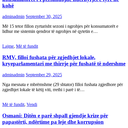
kohë
adminadmin
September 30, 2025
Më 15 tetor fillon zyrtarisht sezoni i ngrohjes për konsumatorët e
lidhur me sistemin qendror të ngrohjes në qytetin e…
Lajme
,
Më të fundit
RMV, filloi fushata për zgjedhjet lokale,
kryeparlamentari me thirrje për fushatë të ndershme
adminadmin
September 29, 2025
Nga mesnata e mbrëmshme (29 shtator) filloi fushata zgjedhore për
zgjedhjet lokale të këtij viti, rrethi i parë i të…
Më të fundit
,
Vendi
Osmani: Ditën e parë shpall gjendje krize për
papastërti, ndërtime pa leje dhe korrupsion