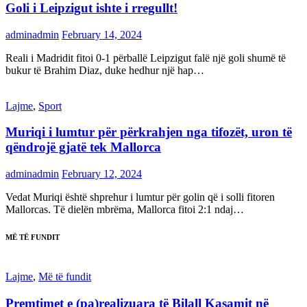
Goli i Leipzigut ishte i rregullt!
adminadmin
February 14, 2024
Reali i Madridit fitoi 0-1 përballë Leipzigut falë një goli shumë të
bukur të Brahim Diaz, duke hedhur një hap…
Lajme
,
Sport
Muriqi i lumtur për përkrahjen nga tifozët, uron të
qëndrojë gjatë tek Mallorca
adminadmin
February 12, 2024
Vedat Muriqi është shprehur i lumtur për golin që i solli fitoren
Mallorcas. Të dielën mbrëma, Mallorca fitoi 2:1 ndaj…
MË TË FUNDIT
Lajme
,
Më të fundit
Premtimet e (pa)realizuara të Bilall Kasamit në