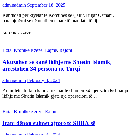
adminadmin
September 18, 2025
Kandidati për kryetar të Komunës së Çairit, Bujar Osmani,
paralajmëroi se që në ditën e parë të mandatit të tij…
KRONIKË E ZEZË
Bota
,
Kronikë e zezë
,
Lajme
,
Rajoni
Akuzohen se kanë lidhje me Shtetin Islamik,
arrestohen 34 persona në Turqi
adminadmin
February 3, 2024
Autoritetet turke i kanë arrestuar të shtunën 34 njerëz të dyshuar për
lidhje me Shtetin Islamik gjatë një operacioni të…
Bota
,
Kronikë e zezë
,
Rajoni
Irani dënon sulmet ajrore të SHBA-së
adminadmin
February 3, 2024