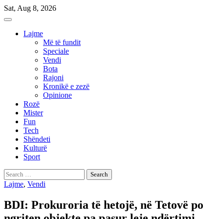
Skip
Sat, Aug 8, 2026
to
content
Lajme
Më të fundit
Speciale
Vendi
Bota
Rajoni
Kronikë e zezë
Opinione
Rozë
Mister
Fun
Tech
Shëndeti
Kulturë
Sport
Search
for:
Lajme
,
Vendi
BDI: Prokuroria të hetojë, në Tetovë po
ngriten objekte pa pasur leje ndërtimi