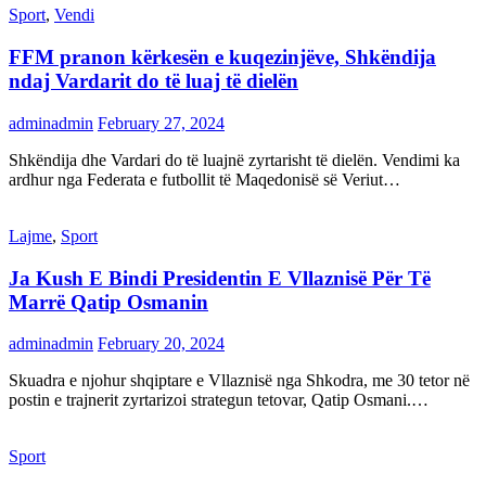
Sport
,
Vendi
FFM pranon kërkesën e kuqezinjëve, Shkëndija
ndaj Vardarit do të luaj të dielën
adminadmin
February 27, 2024
Shkëndija dhe Vardari do të luajnë zyrtarisht të dielën. Vendimi ka
ardhur nga Federata e futbollit të Maqedonisë së Veriut…
Lajme
,
Sport
Ja Kush E Bindi Presidentin E Vllaznisë Për Të
Marrë Qatip Osmanin
adminadmin
February 20, 2024
Skuadra e njohur shqiptare e Vllaznisë nga Shkodra, me 30 tetor në
postin e trajnerit zyrtarizoi strategun tetovar, Qatip Osmani.…
Sport