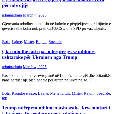
për mbrojtje
adminadmin
March 4, 2025
Gjermania ndodhet aktualisht në kulmin e përpjekjeve për krijimin e
qeverisë dhe koha nuk pret. CDU/CSU dhe SPD po vazhdojnë…
Bota
,
Lajme
,
Mister
,
Rajoni
,
Speciale
Çka ndodhë tash pas ndërprerjes së ndihmës
ushtarake për Ukrainën nga Trump
adminadmin
March 4, 2025
Pas takimit të liderëve evropianë në Londër, francezët dhe britanikët
kanë hartuar një plan paqeje për luftën në Ukrainë, të…
Bota
,
Kronikë e zezë
,
Lajme
,
Më të fundit
,
Mister
,
Rajoni
,
Speciale
,
top
Trump ndërpreu ndihmën ushtarake, kryeministri i
Ukrainës: Të vendosur për vazhdimin e