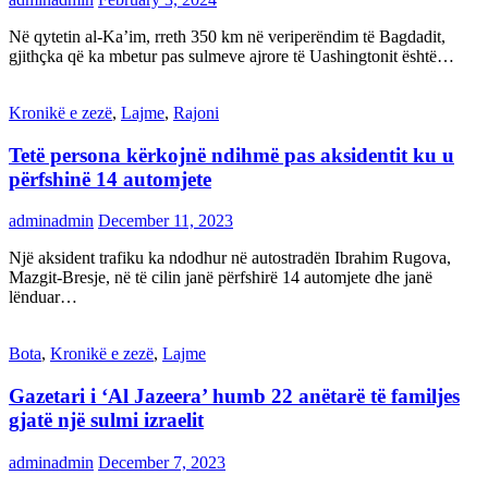
Në qytetin al-Ka’im, rreth 350 km në veriperëndim të Bagdadit,
gjithçka që ka mbetur pas sulmeve ajrore të Uashingtonit është…
Kronikë e zezë
,
Lajme
,
Rajoni
Tetë persona kërkojnë ndihmë pas aksidentit ku u
përfshinë 14 automjete
adminadmin
December 11, 2023
Një aksident trafiku ka ndodhur në autostradën Ibrahim Rugova,
Mazgit-Bresje, në të cilin janë përfshirë 14 automjete dhe janë
lënduar…
Bota
,
Kronikë e zezë
,
Lajme
Gazetari i ‘Al Jazeera’ humb 22 anëtarë të familjes
gjatë një sulmi izraelit
adminadmin
December 7, 2023