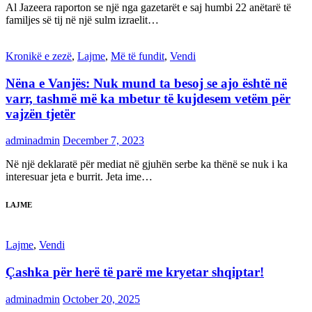
Al Jazeera raporton se një nga gazetarët e saj humbi 22 anëtarë të
familjes së tij në një sulm izraelit…
Kronikë e zezë
,
Lajme
,
Më të fundit
,
Vendi
Nëna e Vanjës: Nuk mund ta besoj se ajo është në
varr, tashmë më ka mbetur të kujdesem vetëm për
vajzën tjetër
adminadmin
December 7, 2023
Në një deklaratë për mediat në gjuhën serbe ka thënë se nuk i ka
interesuar jeta e burrit. Jeta ime…
LAJME
Lajme
,
Vendi
Çashka për herë të parë me kryetar shqiptar!
adminadmin
October 20, 2025