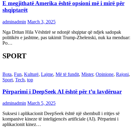
E megjithatë Amerika është opsioni më i mirë për
shqiptarët
adminadmin
March 3, 2025
Nga Dritan Hila Vështirë se ndonjë shqiptar që ndjek sadopak
politikën e jashtme, pas takimit Trump-Zhelenski, nuk ka menduar:
Po…
SPORT
Bota
,
Fun
,
Kulturë
,
Lajme
,
Më të fundit
,
Mister
,
Opinione
,
Rajoni
,
Sport
,
Tech
,
top
Përparimi i DeepSeek AI është për t’u lavdëruar
adminadmin
March 5, 2025
Suksesi i aplikacionit DeepSeek është një shembull i rritjes së
kompanive kineze të inteligjencës artificiale (AI). Përparimi i
aplikacionit kinez…