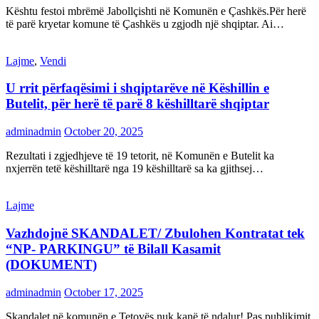
Kështu festoi mbrëmë Jabollçishti në Komunën e Çashkës.Për herë
të parë kryetar komune të Çashkës u zgjodh një shqiptar. Ai…
Lajme
,
Vendi
U rrit përfaqësimi i shqiptarëve në Këshillin e
Butelit, për herë të parë 8 këshilltarë shqiptar
adminadmin
October 20, 2025
Rezultati i zgjedhjeve të 19 tetorit, në Komunën e Butelit ka
nxjerrën tetë këshilltarë nga 19 këshilltarë sa ka gjithsej…
Lajme
Vazhdojnë SKANDALET/ Zbulohen Kontratat tek
“NP- PARKINGU” të Bilall Kasamit
(DOKUMENT)
adminadmin
October 17, 2025
Skandalet në komunën e Tetovës nuk kanë të ndalur! Pas publikimit