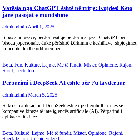
Varësia nga ChatGPT është në rritje: Kujdes! Këto
janë pasojat e mundshme
adminadmin
April 1, 2025
Sipas studiuesve, përdoruesit që përdorin shpesh ChatGPT për
biseda jopersonale, duke përfshirë kërkimin e këshillave, shpjegimet
konceptuale dhe ndihmën për…
Bota
,
Fun
,
Kulturë
,
Lajme
,
Më të fundit
,
Mister
,
Opinione
,
Rajoni
,
Sport
,
Tech
,
top
Përparimi i DeepSeek AI është për t’u lavdëruar
adminadmin
March 5, 2025
Suksesi i aplikacionit DeepSeek është një shembull i rritjes së
kompanive kineze të inteligjencës artificiale (AI). Përparimi i
aplikacionit kinez…
Bota
,
Kulturë
,
Lajme
,
Më të fundit
,
Mister
,
Opinione
,
Rajoni
,
Speciale
,
top
,
Uncategorized