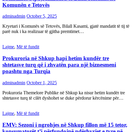
Komunën e Tetovës
adminadmin
October 5, 2025
Kryetari i Komunës së Tetovës, Bilall Kasami, gjatë mandatit të tij të
parë nuk i ka realizuar të gjitha premtimet…
Lajme
,
Më të fundit
Prokuroria në Shkup hapi hetim kundër tre
shtetasve turq që i zhvatën para një biznesmeni
poashtu nga Turqia
adminadmin
October 1, 2025
Prokuroria Themelore Publike në Shkup ka nisur hetim kundër tre
shtetasve turq të cilët dyshohet se duke përdorur kërcënime për…
Lajme
,
Më të fundit
EMV: Sezoni i ngrohjes në Shkup fillon më 15 tetor,
konsumatorët t’i përfundojnë ndërhyrjet e tyre në