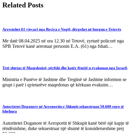
Related Posts
Arrestohet 61 vjeçari nga Reçica e Vogël, dërgohet në burgun e Tetovës
Me datë 08.04.2025 në ora 12.30 në Tetovë, zyrtarë policorë nga
SPB Tetovë kanë arrestuar personin E.A. (61) nga fshati…
Tetë shtetas të Maqedonisë, përfshi dhe katër fëmijë u evakuuan nga Izraeli
Ministria e Punëve të Jashtme dhe Tregtisë së Jashtme informon se
grupi i parë i qytetarëve maqedonas që kërkuan evakuim…
Autoritetet Doganore në Aeroportin e Shkupit sekuestruan 50.600 euro të
fshehura
Autoritetet Doganore të Aeroportit të Shkupit kanë bërë një kapje të
rëndësishme, duke sekuestruar një shumë të konsiderueshme prej