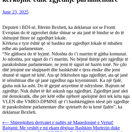
June 23, 2025
Deputeti i BDI-së, Blerim Bexheti, ka deklaruar sot se Fronti
Evropian do të zgjerohet duke shtuar se ata janë të bindur se do të
shënojnë fitore në zgjedhjet lokale.
Kërkesa e tyre është që së bashku me zgjedhjet lokale të mbahen
edhe ato parlamentare.
“Ne gjithsesi do të hyjmë. Ndoshta do t’i marrim të gjitha komunat.
Jo ndoshta, por sigurt do t’i marrim. Ne bëjmë thirrje për zgjedhje të
parakohshme parlamentare, ne jemi të sigurt në bazën tonë. Ne çdo
ditë jetojmë me shqiptarët dhe bashkësitë e tjera etnike dhe jemi
shumë të sigurt në këtë. Ata që frikësohen nga zgjedhjet, ata që janë
të nënshtruar dhe që janë zgjedhur nga kryeministri. Ka një fjalë,
gjuha nuk ka asht. Do të gjejnë arsyetime të ndryshme. Bujrum në
zgjedhje. Nuk duhet të ikë askush nga zgjedhjet. Zgjedhjet janë akti
më demokratik, dhe për këtë edhe njëherë apelojmë deri tek këta nga
VLEN dhe VMRO-DPMNE që t’i bashkëngjiten idesë për zgjedhje
të parakohshme parlamentare dhe qytetarët do ta kenë fjalën”, ka
deklaruar Bexheti.
Post
⟵
Shtrenjtohen derivatet e naftës në Maqedoninë e Veriut!
Bajrami: Me veshët e mi ekam dëgjuar Bashkim Murtezin duke
navigation