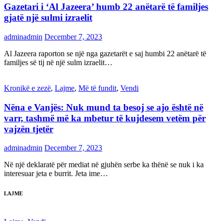
Gazetari i ‘Al Jazeera’ humb 22 anëtarë të familjes
gjatë një sulmi izraelit
adminadmin
December 7, 2023
Al Jazeera raporton se një nga gazetarët e saj humbi 22 anëtarë të
familjes së tij në një sulm izraelit…
Kronikë e zezë
,
Lajme
,
Më të fundit
,
Vendi
Nëna e Vanjës: Nuk mund ta besoj se ajo është në
varr, tashmë më ka mbetur të kujdesem vetëm për
vajzën tjetër
adminadmin
December 7, 2023
Në një deklaratë për mediat në gjuhën serbe ka thënë se nuk i ka
interesuar jeta e burrit. Jeta ime…
LAJME