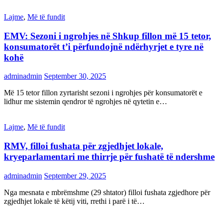
Lajme
,
Më të fundit
EMV: Sezoni i ngrohjes në Shkup fillon më 15 tetor,
konsumatorët t’i përfundojnë ndërhyrjet e tyre në
kohë
adminadmin
September 30, 2025
Më 15 tetor fillon zyrtarisht sezoni i ngrohjes për konsumatorët e
lidhur me sistemin qendror të ngrohjes në qytetin e…
Lajme
,
Më të fundit
RMV, filloi fushata për zgjedhjet lokale,
kryeparlamentari me thirrje për fushatë të ndershme
adminadmin
September 29, 2025
Nga mesnata e mbrëmshme (29 shtator) filloi fushata zgjedhore për
zgjedhjet lokale të këtij viti, rrethi i parë i të…