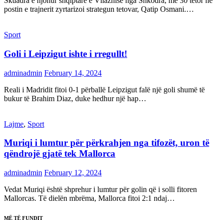
Skuadra e njohur shqiptare e Vllaznisë nga Shkodra, me 30 tetor në
postin e trajnerit zyrtarizoi strategun tetovar, Qatip Osmani.…
Sport
Goli i Leipzigut ishte i rregullt!
adminadmin
February 14, 2024
Reali i Madridit fitoi 0-1 përballë Leipzigut falë një goli shumë të
bukur të Brahim Diaz, duke hedhur një hap…
Lajme
,
Sport
Muriqi i lumtur për përkrahjen nga tifozët, uron të
qëndrojë gjatë tek Mallorca
adminadmin
February 12, 2024
Vedat Muriqi është shprehur i lumtur për golin që i solli fitoren
Mallorcas. Të dielën mbrëma, Mallorca fitoi 2:1 ndaj…
MË TË FUNDIT