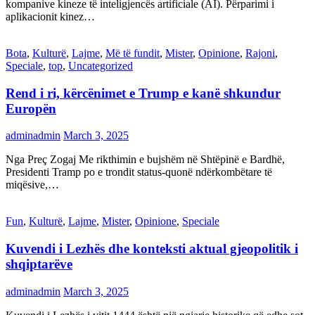
kompanive kineze të inteligjencës artificiale (AI). Përparimi i
aplikacionit kinez…
Bota
,
Kulturë
,
Lajme
,
Më të fundit
,
Mister
,
Opinione
,
Rajoni
,
Speciale
,
top
,
Uncategorized
Rend i ri, kërcënimet e Trump e kanë shkundur
Europën
adminadmin
March 3, 2025
Nga Preç Zogaj Me rikthimin e bujshëm në Shtëpinë e Bardhë,
Presidenti Tramp po e trondit status-quonë ndërkombëtare të
miqësive,…
Fun
,
Kulturë
,
Lajme
,
Mister
,
Opinione
,
Speciale
Kuvendi i Lezhës dhe konteksti aktual gjeopolitik i
shqiptarëve
adminadmin
March 3, 2025