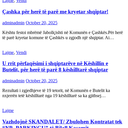
Lajme
,
Vendi
Çashka për herë të parë me kryetar shqiptar!
adminadmin
October 20, 2025
Kështu festoi mbrëmë Jabollçishti në Komunën e Çashkës.Për herë
të parë kryetar komune të Çashkës u zgjodh një shqiptar. Ai…
Lajme
,
Vendi
U rrit përfaqësimi i shqiptarëve në Këshillin e
Butelit, për herë të parë 8 këshilltarë shqiptar
adminadmin
October 20, 2025
Rezultati i zgjedhjeve të 19 tetorit, në Komunën e Butelit ka
nxjerrën tetë këshilltarë nga 19 këshilltarë sa ka gjithsej…
Lajme
Vazhdojnë SKANDALET/ Zbulohen Kontratat tek
“NP- PARKINGU” të Bilall Kasamit