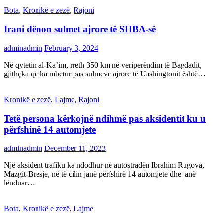
Bota
,
Kronikë e zezë
,
Rajoni
Irani dënon sulmet ajrore të SHBA-së
adminadmin
February 3, 2024
Në qytetin al-Ka’im, rreth 350 km në veriperëndim të Bagdadit,
gjithçka që ka mbetur pas sulmeve ajrore të Uashingtonit është…
Kronikë e zezë
,
Lajme
,
Rajoni
Tetë persona kërkojnë ndihmë pas aksidentit ku u
përfshinë 14 automjete
adminadmin
December 11, 2023
Një aksident trafiku ka ndodhur në autostradën Ibrahim Rugova,
Mazgit-Bresje, në të cilin janë përfshirë 14 automjete dhe janë
lënduar…
Bota
,
Kronikë e zezë
,
Lajme