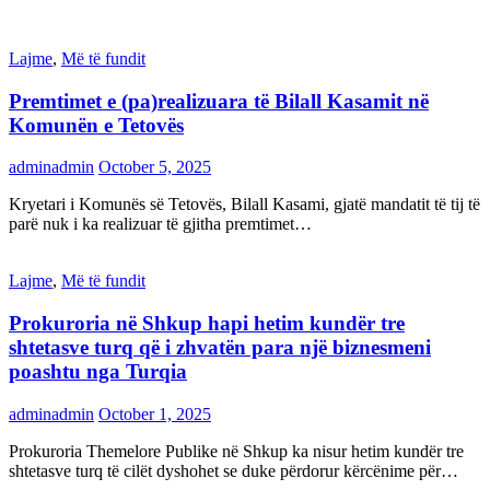
Lajme
,
Më të fundit
Premtimet e (pa)realizuara të Bilall Kasamit në
Komunën e Tetovës
adminadmin
October 5, 2025
Kryetari i Komunës së Tetovës, Bilall Kasami, gjatë mandatit të tij të
parë nuk i ka realizuar të gjitha premtimet…
Lajme
,
Më të fundit
Prokuroria në Shkup hapi hetim kundër tre
shtetasve turq që i zhvatën para një biznesmeni
poashtu nga Turqia
adminadmin
October 1, 2025
Prokuroria Themelore Publike në Shkup ka nisur hetim kundër tre
shtetasve turq të cilët dyshohet se duke përdorur kërcënime për…