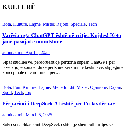
KULTURË
Bota
,
Kulturë
,
Lajme
,
Mister
,
Rajoni
,
Speciale
,
Tech
Varësia nga ChatGPT është në rritje: Kujdes! Këto
janë pasojat e mundshme
adminadmin
April 1, 2025
Sipas studiuesve, përdoruesit që përdorin shpesh ChatGPT për
biseda jopersonale, duke përfshirë kërkimin e këshillave, shpjegimet
konceptuale dhe ndihmën për…
Bota
,
Fun
,
Kulturë
,
Lajme
,
Më të fundit
,
Mister
,
Opinione
,
Rajoni
,
Sport
,
Tech
,
top
Përparimi i DeepSeek AI është për t’u lavdëruar
adminadmin
March 5, 2025
Suksesi i aplikacionit DeepSeek është një shembull i rritjes së