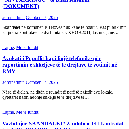
(DOKUMENT)
adminadmin
October 17, 2025
Skandalet në komunën e Tetovës nuk kanë të ndalur! Pas publikimit
të qindra kontratave të dyshimta tek XHOB2011, tashmë janë…
Lajme
,
Më të fundit
Avokati i Popullit hapi linjë telefonike për
raportimin e shkeljeve të të drejtave të votimit në
RMV
adminadmin
October 17, 2025
Nëse të dielën, në ditën e raundit të parë të zgjedhjeve lokale,
qytetarët hasin ndonjë shkelje të të drejtave të…
Lajme
,
Më të fundit
Vazhdojnē SKANDALET/ Zbulohen 141 kontratat