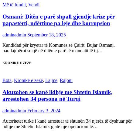
Më të fundit
,
Vendi
Osmani: Ditën e parë shpall gjendje krize për
papastërti, ndërtime pa leje dhe korrupsion
adminadmin
September 18, 2025
Kandidati për kryetar të Komunës së Çairit, Bujar Osmani,
paralajmëroi se që në ditën e parë të mandatit të tij…
KRONIKË E ZEZË
Bota
,
Kronikë e zezë
,
Lajme
,
Rajoni
Akuzohen se kanë lidhje me Shtetin Islamik,
arrestohen 34 persona në Turqi
adminadmin
February 3, 2024
Autoritetet turke i kanë arrestuar të shtunën 34 njerëz të dyshuar për
lidhje me Shtetin Islamik gjatë një operacioni të…