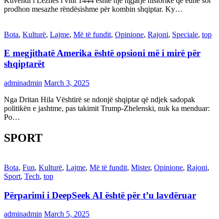
Kuvendi i Lezhës i vitit 1444 është një ngjarje historike që edhe sot
prodhon mesazhe rëndësishme për kombin shqiptar. Ky…
Bota
,
Kulturë
,
Lajme
,
Më të fundit
,
Opinione
,
Rajoni
,
Speciale
,
top
E megjithatë Amerika është opsioni më i mirë për
shqiptarët
adminadmin
March 3, 2025
Nga Dritan Hila Vështirë se ndonjë shqiptar që ndjek sadopak
politikën e jashtme, pas takimit Trump-Zhelenski, nuk ka menduar:
Po…
SPORT
Bota
,
Fun
,
Kulturë
,
Lajme
,
Më të fundit
,
Mister
,
Opinione
,
Rajoni
,
Sport
,
Tech
,
top
Përparimi i DeepSeek AI është për t’u lavdëruar
adminadmin
March 5, 2025