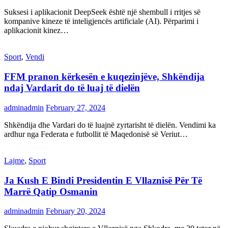
Suksesi i aplikacionit DeepSeek është një shembull i rritjes së
kompanive kineze të inteligjencës artificiale (AI). Përparimi i
aplikacionit kinez…
Sport
,
Vendi
FFM pranon kërkesën e kuqezinjëve, Shkëndija
ndaj Vardarit do të luaj të dielën
adminadmin
February 27, 2024
Shkëndija dhe Vardari do të luajnë zyrtarisht të dielën. Vendimi ka
ardhur nga Federata e futbollit të Maqedonisë së Veriut…
Lajme
,
Sport
Ja Kush E Bindi Presidentin E Vllaznisë Për Të
Marrë Qatip Osmanin
adminadmin
February 20, 2024