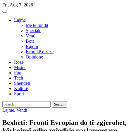
Skip
Fri, Aug 7, 2026
to
content
Lajme
Më të fundit
Speciale
Vendi
Bota
Rajoni
Kronikë e zezë
Opinione
Rozë
Mister
Fun
Tech
Shëndeti
Kulturë
Sport
Search
for:
Lajme
,
Vendi
Bexheti: Fronti Evropian do të zgjerohet,
kërkojmë edhe zgjedhje parlamentare