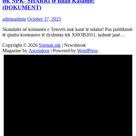
tek NPK- SHARRI të Bilall Kasamit!
(DOKUMENT)
adminadmin
October 17, 2025
Skandalet në komunën e Tetovës nuk kanë të ndalur! Pas publikimit
të qindra kontratave të dyshimta tek XHOB2011, tashmë janë…
Copyright © 2026
Sigmak.mk
| Newsbreak
Magazine by
Ascendoor
| Powered by
WordPress
.