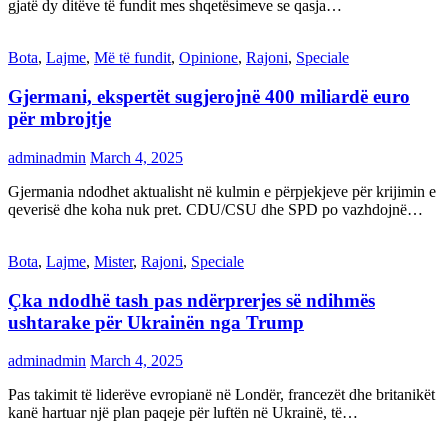
gjatë dy ditëve të fundit mes shqetësimeve se qasja…
Bota
,
Lajme
,
Më të fundit
,
Opinione
,
Rajoni
,
Speciale
Gjermani, ekspertët sugjerojnë 400 miliardë euro
për mbrojtje
adminadmin
March 4, 2025
Gjermania ndodhet aktualisht në kulmin e përpjekjeve për krijimin e
qeverisë dhe koha nuk pret. CDU/CSU dhe SPD po vazhdojnë…
Bota
,
Lajme
,
Mister
,
Rajoni
,
Speciale
Çka ndodhë tash pas ndërprerjes së ndihmës
ushtarake për Ukrainën nga Trump
adminadmin
March 4, 2025
Pas takimit të liderëve evropianë në Londër, francezët dhe britanikët
kanë hartuar një plan paqeje për luftën në Ukrainë, të…