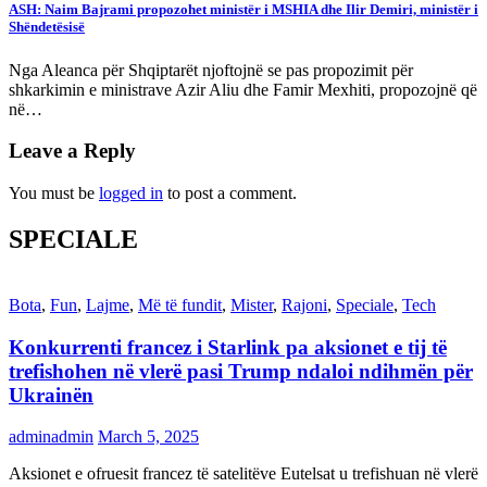
ASH: Naim Bajrami propozohet ministër i MSHIA dhe Ilir Demiri, ministër i
Shëndetësisë
Nga Aleanca për Shqiptarët njoftojnë se pas propozimit për
shkarkimin e ministrave Azir Aliu dhe Famir Mexhiti, propozojnë që
në…
Leave a Reply
You must be
logged in
to post a comment.
SPECIALE
Bota
,
Fun
,
Lajme
,
Më të fundit
,
Mister
,
Rajoni
,
Speciale
,
Tech
Konkurrenti francez i Starlink pa aksionet e tij të
trefishohen në vlerë pasi Trump ndaloi ndihmën për
Ukrainën
adminadmin
March 5, 2025
Aksionet e ofruesit francez të satelitëve Eutelsat u trefishuan në vlerë