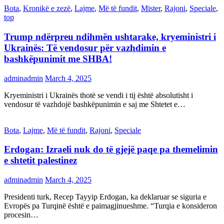
Bota
,
Kronikë e zezë
,
Lajme
,
Më të fundit
,
Mister
,
Rajoni
,
Speciale
,
top
Trump ndërpreu ndihmën ushtarake, kryeministri i
Ukrainës: Të vendosur për vazhdimin e
bashkëpunimit me SHBA!
adminadmin
March 4, 2025
Kryeministri i Ukrainës thotë se vendi i tij është absolutisht i
vendosur të vazhdojë bashkëpunimin e saj me Shtetet e…
Bota
,
Lajme
,
Më të fundit
,
Rajoni
,
Speciale
Erdogan: Izraeli nuk do të gjejë paqe pa themelimin
e shtetit palestinez
adminadmin
March 4, 2025
Presidenti turk, Recep Tayyip Erdogan, ka deklaruar se siguria e
Evropës pa Turqinë është e paimagjinueshme. “Turqia e konsideron
procesin…