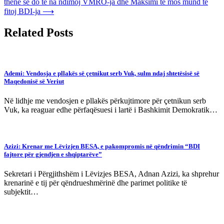
thënë se do të na ndimoj VMRO-ja dhe Maksimi të mos mund të
fitoj BDI-ja
⟶
Related Posts
Ademi: Vendosja e pllakës së çetnikut serb Vuk, sulm ndaj shtetësisë së
Maqedonisë së Veriut
Në lidhje me vendosjen e pllakës përkujtimore për çetnikun serb
Vuk, ka reaguar edhe përfaqësuesi i lartë i Bashkimit Demokratik…
Azizi: Krenar me Lëvizjen BESA, e pakompromis në qëndrimin “BDI
fajtore për gjendjen e shqiptarëve”
Sekretari i Përgjithshëm i Lëvizjes BESA, Adnan Azizi, ka shprehur
krenarinë e tij për qëndrueshmërinë dhe parimet politike të
subjektit…