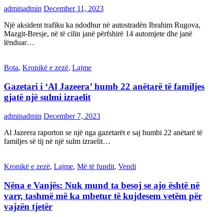
adminadmin
December 11, 2023
Një aksident trafiku ka ndodhur në autostradën Ibrahim Rugova,
Mazgit-Bresje, në të cilin janë përfshirë 14 automjete dhe janë
lënduar…
Bota
,
Kronikë e zezë
,
Lajme
Gazetari i ‘Al Jazeera’ humb 22 anëtarë të familjes
gjatë një sulmi izraelit
adminadmin
December 7, 2023
Al Jazeera raporton se një nga gazetarët e saj humbi 22 anëtarë të
familjes së tij në një sulm izraelit…
Kronikë e zezë
,
Lajme
,
Më të fundit
,
Vendi
Nëna e Vanjës: Nuk mund ta besoj se ajo është në
varr, tashmë më ka mbetur të kujdesem vetëm për
vajzën tjetër