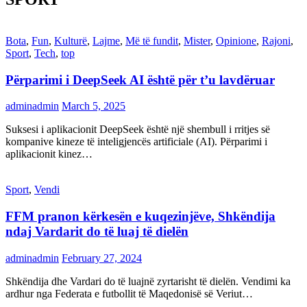
Bota
,
Fun
,
Kulturë
,
Lajme
,
Më të fundit
,
Mister
,
Opinione
,
Rajoni
,
Sport
,
Tech
,
top
Përparimi i DeepSeek AI është për t’u lavdëruar
adminadmin
March 5, 2025
Suksesi i aplikacionit DeepSeek është një shembull i rritjes së
kompanive kineze të inteligjencës artificiale (AI). Përparimi i
aplikacionit kinez…
Sport
,
Vendi
FFM pranon kërkesën e kuqezinjëve, Shkëndija
ndaj Vardarit do të luaj të dielën
adminadmin
February 27, 2024
Shkëndija dhe Vardari do të luajnë zyrtarisht të dielën. Vendimi ka
ardhur nga Federata e futbollit të Maqedonisë së Veriut…