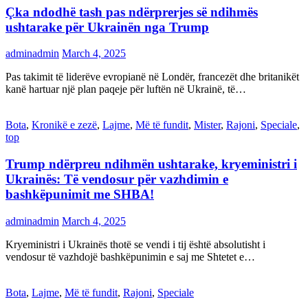
Çka ndodhë tash pas ndërprerjes së ndihmës
ushtarake për Ukrainën nga Trump
adminadmin
March 4, 2025
Pas takimit të liderëve evropianë në Londër, francezët dhe britanikët
kanë hartuar një plan paqeje për luftën në Ukrainë, të…
Bota
,
Kronikë e zezë
,
Lajme
,
Më të fundit
,
Mister
,
Rajoni
,
Speciale
,
top
Trump ndërpreu ndihmën ushtarake, kryeministri i
Ukrainës: Të vendosur për vazhdimin e
bashkëpunimit me SHBA!
adminadmin
March 4, 2025
Kryeministri i Ukrainës thotë se vendi i tij është absolutisht i
vendosur të vazhdojë bashkëpunimin e saj me Shtetet e…
Bota
,
Lajme
,
Më të fundit
,
Rajoni
,
Speciale