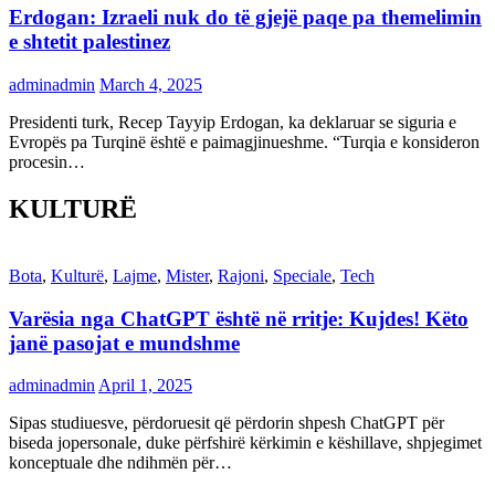
Erdogan: Izraeli nuk do të gjejë paqe pa themelimin
e shtetit palestinez
adminadmin
March 4, 2025
Presidenti turk, Recep Tayyip Erdogan, ka deklaruar se siguria e
Evropës pa Turqinë është e paimagjinueshme. “Turqia e konsideron
procesin…
KULTURË
Bota
,
Kulturë
,
Lajme
,
Mister
,
Rajoni
,
Speciale
,
Tech
Varësia nga ChatGPT është në rritje: Kujdes! Këto
janë pasojat e mundshme
adminadmin
April 1, 2025
Sipas studiuesve, përdoruesit që përdorin shpesh ChatGPT për
biseda jopersonale, duke përfshirë kërkimin e këshillave, shpjegimet
konceptuale dhe ndihmën për…