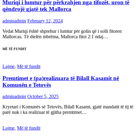
Muriqi i lumtur për përkrahjen nga tifozët, uron të
qëndrojë gjatë tek Mallorca
adminadmin
February 12, 2024
Vedat Muriqi është shprehur i lumtur për golin që i solli fitoren
Mallorcas. Të dielën mbrëma, Mallorca fitoi 2:1 ndaj…
MË TË FUNDIT
Lajme
,
Më të fundit
Premtimet e (pa)realizuara të Bilall Kasamit në
Komunën e Tetovës
adminadmin
October 5, 2025
Kryetari i Komunës së Tetovës, Bilall Kasami, gjatë mandatit të tij të
parë nuk i ka realizuar të gjitha premtimet…
Lajme
,
Më të fundit