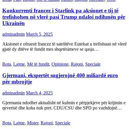
Konkurrenti francez i Starlink pa aksionet e tij të
trefishohen në vlerë pasi Trump ndaloi ndihmën për
Ukrainën
adminadmin
March 5, 2025
Aksionet e ofruesit francez të satelitëve Eutelsat u trefishuan në vlerë
gjatë dy ditëve të fundit mes shqetësimeve se qasja…
Bota
,
Lajme
,
Më të fundit
,
Opinione
,
Rajoni
,
Speciale
Gjermani, ekspertët sugjerojnë 400 miliardë euro
për mbrojtje
adminadmin
March 4, 2025
Gjermania ndodhet aktualisht në kulmin e përpjekjeve për krijimin e
qeverisë dhe koha nuk pret. CDU/CSU dhe SPD po vazhdojnë…
Bota
,
Lajme
,
Mister
,
Rajoni
,
Speciale