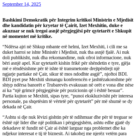
September 14, 2025
Bashkimi Demokratik për Integrim kritikoi Ministrin e Mjedisit
dhe kandidatin për kryetar të Çairit, Izet Mexhitin, duke e
akuzuar se nuk tregoi asnjë përgjegjësi për qytetarët e Shkupit
në momentet më kritike.
“Ndërsa ajri në Shkup mbante erë helmi, Izet Mexhiti, i cili me sa
duket harroi se ishte Ministër i Mjedisit, nuk tha asnjë fjalë. Ai nuk
doli publikisht, nuk dha rekomandime, nuk ofroi informacione, nuk
bëri asnjë apel. Kur qytetarët kishin frikë për shëndetin e tyre, gjëja
më e rëndësishme për të ishte të transmetonte drejtpërdrejt një
ngjarje partiake në Çair, sikur të mos ndodhte asgjë”, njoftoi BDI.
BDI pyet pse Mexhiti shmangu konferencën e jashtëzakonshme për
shtyp ndërsa banorët e Trubarevës evakuuan në orët e vona dhe nëse
ai ka “një grimcë përgjegjësie për pozicionin që i është besuar”.
Partia kujton se Mexhiti, sipas tyre, “punoi ekskluzivisht për interesa
personale, pa shqetësim të vërtetë për qytetarët” për më shumë se dy
dekada në Çair.
“Ashtu si dje nuk lëvizi gishtin për të ndihmuar dhe për të treguar se
është një lider dhe një politikan i përgjegjshëm, ashtu edhe gjatë dy
dekadave të fundit në Çair ai është larguar nga problemet dhe ka
ndjekur interesat e tij të biznesit. Ai takohej me njerëz vetëm para