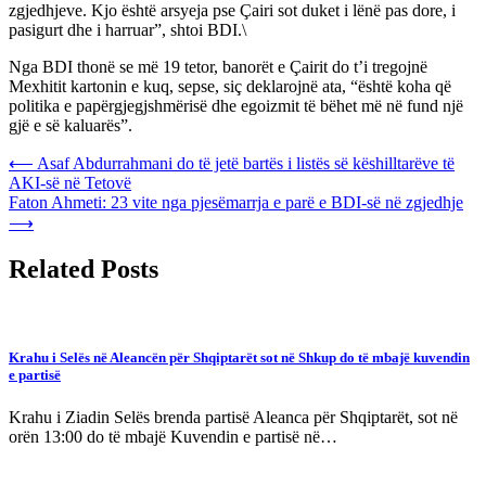
zgjedhjeve. Kjo është arsyeja pse Çairi sot duket i lënë pas dore, i
pasigurt dhe i harruar”, shtoi BDI.\
Nga BDI thonë se më 19 tetor, banorët e Çairit do t’i tregojnë
Mexhitit kartonin e kuq, sepse, siç deklarojnë ata, “është koha që
politika e papërgjegjshmërisë dhe egoizmit të bëhet më në fund një
gjë e së kaluarës”.
Post
⟵
Asaf Abdurrahmani do të jetë bartës i listës së këshilltarëve të
AKI-së në Tetovë
navigation
Faton Ahmeti: 23 vite nga pjesëmarrja e parë e BDI-së në zgjedhje
⟶
Related Posts
Krahu i Selës në Aleancën për Shqiptarët sot në Shkup do të mbajë kuvendin
e partisë
Krahu i Ziadin Selës brenda partisë Aleanca për Shqiptarët, sot në
orën 13:00 do të mbajë Kuvendin e partisë në…