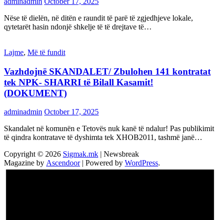
adminadmin
October 17, 2025
Nëse të dielën, në ditën e raundit të parë të zgjedhjeve lokale,
qytetarët hasin ndonjë shkelje të të drejtave të…
Lajme
,
Më të fundit
Vazhdojnē SKANDALET/ Zbulohen 141 kontratat
tek NPK- SHARRI të Bilall Kasamit!
(DOKUMENT)
adminadmin
October 17, 2025
Skandalet në komunën e Tetovës nuk kanë të ndalur! Pas publikimit
të qindra kontratave të dyshimta tek XHOB2011, tashmë janë…
Copyright © 2026
Sigmak.mk
| Newsbreak
Magazine by
Ascendoor
| Powered by
WordPress
.