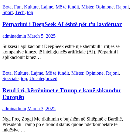
Bota
,
Fun
,
Kulturë
,
Lajme
,
Më të fundit
,
Mister
,
Opinione
,
Rajoni
,
Sport
,
Tech
,
top
Përparimi i DeepSeek AI është për t’u lavdëruar
adminadmin
March 5, 2025
Suksesi i aplikacionit DeepSeek është një shembull i rritjes së
kompanive kineze të inteligjencës artificiale (AI). Përparimi i
aplikacionit kinez…
Bota
,
Kulturë
,
Lajme
,
Më të fundit
,
Mister
,
Opinione
,
Rajoni
,
Speciale
,
top
,
Uncategorized
Rend i ri, kërcënimet e Trump e kanë shkundur
Europën
adminadmin
March 3, 2025
Nga Preç Zogaj Me rikthimin e bujshëm në Shtëpinë e Bardhë,
Presidenti Tramp po e trondit status-quonë ndërkombëtare të
miqësive,…