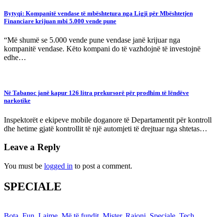
Bytyqi: Kompanitë vendase të mbështetura nga Ligji për Mbështetjen
Financiare krijuan mbi 5.000 vende pune
“Më shumë se 5.000 vende pune vendase janë krijuar nga
kompanitë vendase. Këto kompani do të vazhdojnë të investojnë
edhe…
Në Tabanoc janë kapur 126 litra prekursorë për prodhim të lëndëve
narkotike
Inspektorët e ekipeve mobile doganore të Departamentit për kontroll
dhe hetime gjatë kontrollit të një automjeti të drejtuar nga shtetas…
Leave a Reply
You must be
logged in
to post a comment.
SPECIALE
Bota
,
Fun
,
Lajme
,
Më të fundit
,
Mister
,
Rajoni
,
Speciale
,
Tech