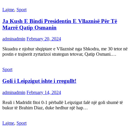
Lajme
,
Sport
Ja Kush E Bindi Presidentin E Vllaznisë Për Të
Marrë Qatip Osmanin
adminadmin
February 20, 2024
Skuadra e njohur shqiptare e Vllaznisë nga Shkodra, me 30 tetor në
postin e trajnerit zyrtarizoi strategun tetovar, Qatip Osmani.…
Sport
Goli i Leipzigut ishte i rregullt!
adminadmin
February 14, 2024
Reali i Madridit fitoi 0-1 përballë Leipzigut falë një goli shumë të
bukur të Brahim Diaz, duke hedhur një hap…
Lajme
,
Sport