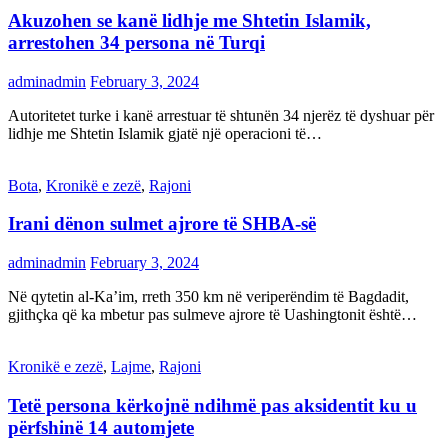
Akuzohen se kanë lidhje me Shtetin Islamik,
arrestohen 34 persona në Turqi
adminadmin
February 3, 2024
Autoritetet turke i kanë arrestuar të shtunën 34 njerëz të dyshuar për
lidhje me Shtetin Islamik gjatë një operacioni të…
Bota
,
Kronikë e zezë
,
Rajoni
Irani dënon sulmet ajrore të SHBA-së
adminadmin
February 3, 2024
Në qytetin al-Ka’im, rreth 350 km në veriperëndim të Bagdadit,
gjithçka që ka mbetur pas sulmeve ajrore të Uashingtonit është…
Kronikë e zezë
,
Lajme
,
Rajoni
Tetë persona kërkojnë ndihmë pas aksidentit ku u
përfshinë 14 automjete