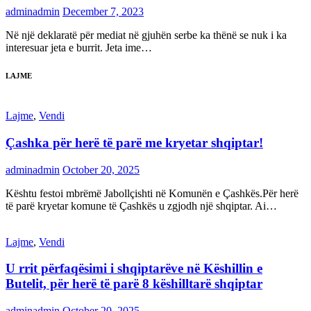
adminadmin
December 7, 2023
Në një deklaratë për mediat në gjuhën serbe ka thënë se nuk i ka
interesuar jeta e burrit. Jeta ime…
LAJME
Lajme
,
Vendi
Çashka për herë të parë me kryetar shqiptar!
adminadmin
October 20, 2025
Kështu festoi mbrëmë Jabollçishti në Komunën e Çashkës.Për herë
të parë kryetar komune të Çashkës u zgjodh një shqiptar. Ai…
Lajme
,
Vendi
U rrit përfaqësimi i shqiptarëve në Këshillin e
Butelit, për herë të parë 8 këshilltarë shqiptar
adminadmin
October 20, 2025