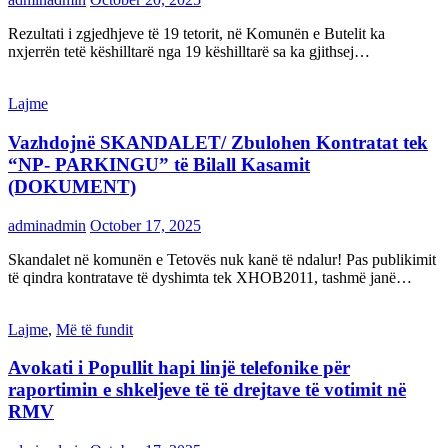
Rezultati i zgjedhjeve të 19 tetorit, në Komunën e Butelit ka
nxjerrën tetë këshilltarë nga 19 këshilltarë sa ka gjithsej…
Lajme
Vazhdojnë SKANDALET/ Zbulohen Kontratat tek
“NP- PARKINGU” të Bilall Kasamit
(DOKUMENT)
adminadmin
October 17, 2025
Skandalet në komunën e Tetovës nuk kanë të ndalur! Pas publikimit
të qindra kontratave të dyshimta tek XHOB2011, tashmë janë…
Lajme
,
Më të fundit
Avokati i Popullit hapi linjë telefonike për
raportimin e shkeljeve të të drejtave të votimit në
RMV