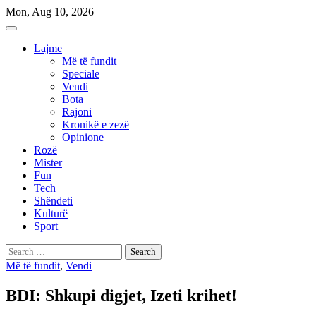
Skip
Mon, Aug 10, 2026
to
content
Lajme
Më të fundit
Speciale
Vendi
Bota
Rajoni
Kronikë e zezë
Opinione
Rozë
Mister
Fun
Tech
Shëndeti
Kulturë
Sport
Search
for:
Më të fundit
,
Vendi
BDI: Shkupi digjet, Izeti krihet!