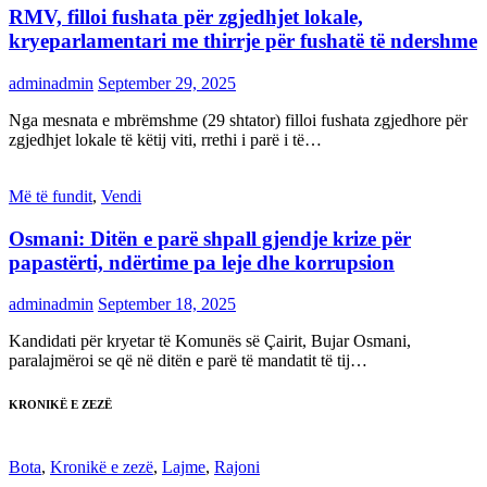
RMV, filloi fushata për zgjedhjet lokale,
kryeparlamentari me thirrje për fushatë të ndershme
adminadmin
September 29, 2025
Nga mesnata e mbrëmshme (29 shtator) filloi fushata zgjedhore për
zgjedhjet lokale të këtij viti, rrethi i parë i të…
Më të fundit
,
Vendi
Osmani: Ditën e parë shpall gjendje krize për
papastërti, ndërtime pa leje dhe korrupsion
adminadmin
September 18, 2025
Kandidati për kryetar të Komunës së Çairit, Bujar Osmani,
paralajmëroi se që në ditën e parë të mandatit të tij…
KRONIKË E ZEZË
Bota
,
Kronikë e zezë
,
Lajme
,
Rajoni