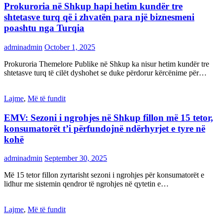
Prokuroria në Shkup hapi hetim kundër tre
shtetasve turq që i zhvatën para një biznesmeni
poashtu nga Turqia
adminadmin
October 1, 2025
Prokuroria Themelore Publike në Shkup ka nisur hetim kundër tre
shtetasve turq të cilët dyshohet se duke përdorur kërcënime për…
Lajme
,
Më të fundit
EMV: Sezoni i ngrohjes në Shkup fillon më 15 tetor,
konsumatorët t’i përfundojnë ndërhyrjet e tyre në
kohë
adminadmin
September 30, 2025
Më 15 tetor fillon zyrtarisht sezoni i ngrohjes për konsumatorët e
lidhur me sistemin qendror të ngrohjes në qytetin e…
Lajme
,
Më të fundit