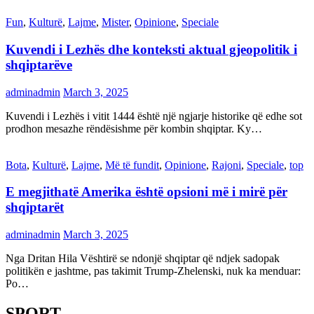
Fun
,
Kulturë
,
Lajme
,
Mister
,
Opinione
,
Speciale
Kuvendi i Lezhës dhe konteksti aktual gjeopolitik i
shqiptarëve
adminadmin
March 3, 2025
Kuvendi i Lezhës i vitit 1444 është një ngjarje historike që edhe sot
prodhon mesazhe rëndësishme për kombin shqiptar. Ky…
Bota
,
Kulturë
,
Lajme
,
Më të fundit
,
Opinione
,
Rajoni
,
Speciale
,
top
E megjithatë Amerika është opsioni më i mirë për
shqiptarët
adminadmin
March 3, 2025
Nga Dritan Hila Vështirë se ndonjë shqiptar që ndjek sadopak
politikën e jashtme, pas takimit Trump-Zhelenski, nuk ka menduar:
Po…
SPORT