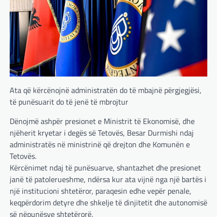
Ata që kërcënojnë administratën do të mbajnë përgjegjësi,
të punësuarit do të jenë të mbrojtur
Dënojmë ashpër presionet e Ministrit të Ekonomisë, dhe
njëherit kryetar i degës së Tetovës, Besar Durmishi ndaj
administratës në ministrinë që drejton dhe Komunën e
BOTA
,
LAJME
,
MË TË FUNDIT
,
OPINIONE
,
Tetovës.
RAJONI
,
SPECIALE
Kërcënimet ndaj të punësuarve, shantazhet dhe presionet
Gjermani, ekspertët sugjerojnë
janë të patolerueshme, ndërsa kur ata vijnë nga një bartës i
400 miliardë euro për mbrojtje
një institucioni shtetëror, paraqesin edhe vepër penale,
adminadmin
March 4, 2025
keqpërdorim detyre dhe shkelje të dinjitetit dhe autonomisë
Gjermania ndodhet aktualisht në kulmin e
së nëpunësve shtetërorë.