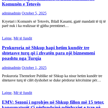
Komunën e Tetovës
adminadmin
October 5, 2025
Kryetari i Komunës së Tetovës, Bilall Kasami, gjatë mandatit të tij të
parë nuk i ka realizuar të gjitha premtimet…
Lajme
,
Më të fundit
Prokuroria në Shkup hapi hetim kundër tre
shtetasve turq që i zhvatën para një biznesmeni
poashtu nga Turqia
adminadmin
October 1, 2025
Prokuroria Themelore Publike në Shkup ka nisur hetim kundër tre
shtetasve turq të cilët dyshohet se duke përdorur kërcënime për…
Lajme
,
Më të fundit
EMV: Sezoni i ngrohjes në Shkup fillon më 15 tetor,
konsumatorët t’i përfundojnë ndërhyrjet e tyre në