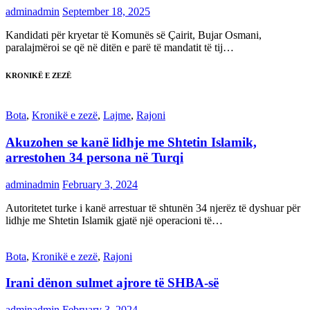
adminadmin
September 18, 2025
Kandidati për kryetar të Komunës së Çairit, Bujar Osmani,
paralajmëroi se që në ditën e parë të mandatit të tij…
KRONIKË E ZEZË
Bota
,
Kronikë e zezë
,
Lajme
,
Rajoni
Akuzohen se kanë lidhje me Shtetin Islamik,
arrestohen 34 persona në Turqi
adminadmin
February 3, 2024
Autoritetet turke i kanë arrestuar të shtunën 34 njerëz të dyshuar për
lidhje me Shtetin Islamik gjatë një operacioni të…
Bota
,
Kronikë e zezë
,
Rajoni
Irani dënon sulmet ajrore të SHBA-së
adminadmin
February 3, 2024