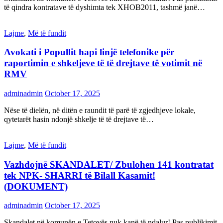
të qindra kontratave të dyshimta tek XHOB2011, tashmë janë…
Lajme
,
Më të fundit
Avokati i Popullit hapi linjë telefonike për
raportimin e shkeljeve të të drejtave të votimit në
RMV
adminadmin
October 17, 2025
Nëse të dielën, në ditën e raundit të parë të zgjedhjeve lokale,
qytetarët hasin ndonjë shkelje të të drejtave të…
Lajme
,
Më të fundit
Vazhdojnē SKANDALET/ Zbulohen 141 kontratat
tek NPK- SHARRI të Bilall Kasamit!
(DOKUMENT)
adminadmin
October 17, 2025
Skandalet në komunën e Tetovës nuk kanë të ndalur! Pas publikimit