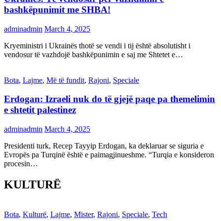
bashkëpunimit me SHBA!
adminadmin
March 4, 2025
Kryeministri i Ukrainës thotë se vendi i tij është absolutisht i
vendosur të vazhdojë bashkëpunimin e saj me Shtetet e…
Bota
,
Lajme
,
Më të fundit
,
Rajoni
,
Speciale
Erdogan: Izraeli nuk do të gjejë paqe pa themelimin
e shtetit palestinez
adminadmin
March 4, 2025
Presidenti turk, Recep Tayyip Erdogan, ka deklaruar se siguria e
Evropës pa Turqinë është e paimagjinueshme. “Turqia e konsideron
procesin…
KULTURË
Bota
,
Kulturë
,
Lajme
,
Mister
,
Rajoni
,
Speciale
,
Tech