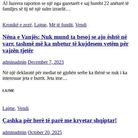
Al Jazeera raporton se një nga gazetarët e saj humbi 22 anëtarë të
familjes së tij në një sulm izraelit…
Kronikë e zezë
,
Lajme
,
Më të fundit
,
Vendi
Nëna e Vanjës: Nuk mund ta besoj se ajo është në
varr, tashmë më ka mbetur të kujdesem vetëm për
vajzën tjetër
adminadmin
December 7, 2023
Në një deklaratë për mediat në gjuhën serbe ka thënë se nuk i ka
interesuar jeta e burrit. Jeta ime…
LAJME
Lajme
,
Vendi
Çashka për herë të parë me kryetar shqiptar!
adminadmin
October 20, 2025