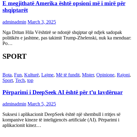
E megjithatë Amerika është opsioni më i mirë për
shqiptarët
adminadmin
March 3, 2025
Nga Dritan Hila Vështirë se ndonjë shqiptar që ndjek sadopak
politikën e jashtme, pas takimit Trump-Zhelenski, nuk ka menduar:
Po…
SPORT
Bota
,
Fun
,
Kulturë
,
Lajme
,
Më të fundit
,
Mister
,
Opinione
,
Rajoni
,
Sport
,
Tech
,
top
Përparimi i DeepSeek AI është për t’u lavdëruar
adminadmin
March 5, 2025
Suksesi i aplikacionit DeepSeek është një shembull i rritjes së
kompanive kineze të inteligjencës artificiale (AI). Përparimi i
aplikacionit kinez…