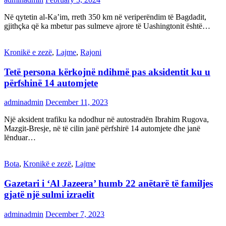
Në qytetin al-Ka’im, rreth 350 km në veriperëndim të Bagdadit,
gjithçka që ka mbetur pas sulmeve ajrore të Uashingtonit është…
Kronikë e zezë
,
Lajme
,
Rajoni
Tetë persona kërkojnë ndihmë pas aksidentit ku u
përfshinë 14 automjete
adminadmin
December 11, 2023
Një aksident trafiku ka ndodhur në autostradën Ibrahim Rugova,
Mazgit-Bresje, në të cilin janë përfshirë 14 automjete dhe janë
lënduar…
Bota
,
Kronikë e zezë
,
Lajme
Gazetari i ‘Al Jazeera’ humb 22 anëtarë të familjes
gjatë një sulmi izraelit
adminadmin
December 7, 2023