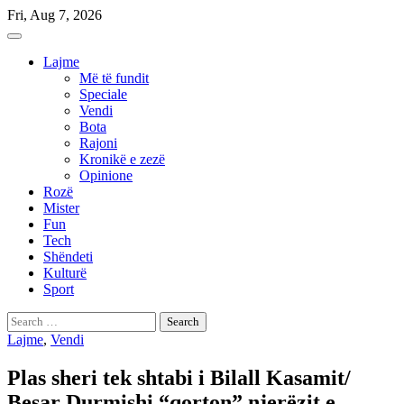
Skip
Fri, Aug 7, 2026
to
content
Lajme
Më të fundit
Speciale
Vendi
Bota
Rajoni
Kronikë e zezë
Opinione
Rozë
Mister
Fun
Tech
Shëndeti
Kulturë
Sport
Search
for:
Lajme
,
Vendi
Plas sheri tek shtabi i Bilall Kasamit/
Besar Durmishi “qorton” njerëzit e