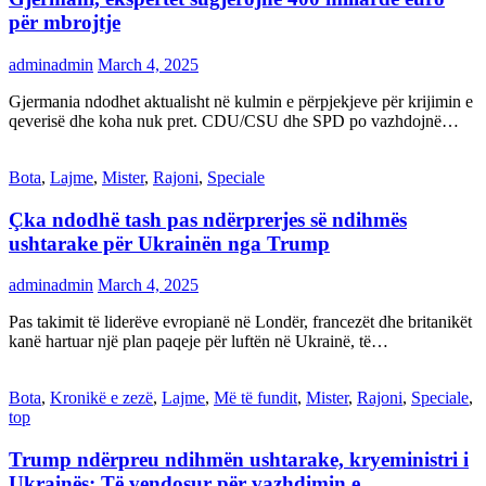
për mbrojtje
adminadmin
March 4, 2025
Gjermania ndodhet aktualisht në kulmin e përpjekjeve për krijimin e
qeverisë dhe koha nuk pret. CDU/CSU dhe SPD po vazhdojnë…
Bota
,
Lajme
,
Mister
,
Rajoni
,
Speciale
Çka ndodhë tash pas ndërprerjes së ndihmës
ushtarake për Ukrainën nga Trump
adminadmin
March 4, 2025
Pas takimit të liderëve evropianë në Londër, francezët dhe britanikët
kanë hartuar një plan paqeje për luftën në Ukrainë, të…
Bota
,
Kronikë e zezë
,
Lajme
,
Më të fundit
,
Mister
,
Rajoni
,
Speciale
,
top
Trump ndërpreu ndihmën ushtarake, kryeministri i
Ukrainës: Të vendosur për vazhdimin e