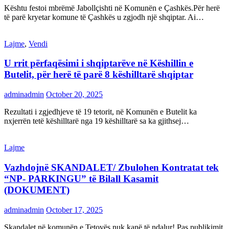
Kështu festoi mbrëmë Jabollçishti në Komunën e Çashkës.Për herë
të parë kryetar komune të Çashkës u zgjodh një shqiptar. Ai…
Lajme
,
Vendi
U rrit përfaqësimi i shqiptarëve në Këshillin e
Butelit, për herë të parë 8 këshilltarë shqiptar
adminadmin
October 20, 2025
Rezultati i zgjedhjeve të 19 tetorit, në Komunën e Butelit ka
nxjerrën tetë këshilltarë nga 19 këshilltarë sa ka gjithsej…
Lajme
Vazhdojnë SKANDALET/ Zbulohen Kontratat tek
“NP- PARKINGU” të Bilall Kasamit
(DOKUMENT)
adminadmin
October 17, 2025
Skandalet në komunën e Tetovës nuk kanë të ndalur! Pas publikimit