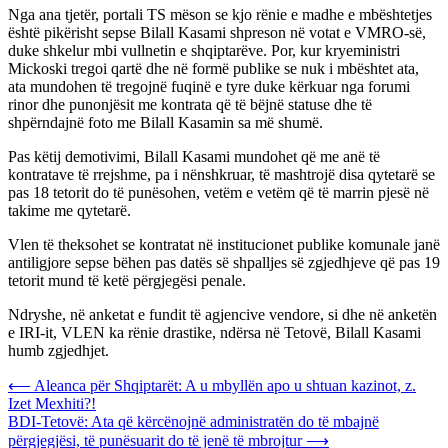
Nga ana tjetër, portali TS mëson se kjo rënie e madhe e mbështetjes
është pikërisht sepse Bilall Kasami shpreson në votat e VMRO-së,
duke shkelur mbi vullnetin e shqiptarëve. Por, kur kryeministri
Mickoski tregoi qartë dhe në formë publike se nuk i mbështet ata,
ata mundohen të tregojnë fuqinë e tyre duke kërkuar nga forumi
rinor dhe punonjësit me kontrata që të bëjnë statuse dhe të
shpërndajnë foto me Bilall Kasamin sa më shumë.
Pas këtij demotivimi, Bilall Kasami mundohet që me anë të
kontratave të rrejshme, pa i nënshkruar, të mashtrojë disa qytetarë se
pas 18 tetorit do të punësohen, vetëm e vetëm që të marrin pjesë në
takime me qytetarë.
Vlen të theksohet se kontratat në institucionet publike komunale janë
antiligjore sepse bëhen pas datës së shpalljes së zgjedhjeve që pas 19
tetorit mund të ketë përgjegësi penale.
Ndryshe, në anketat e fundit të agjencive vendore, si dhe në anketën
e IRI-it, VLEN ka rënie drastike, ndërsa në Tetovë, Bilall Kasami
humb zgjedhjet.
Post
⟵
Aleanca për Shqiptarët: A u mbyllën apo u shtuan kazinot, z.
Izet Mexhiti?!
navigation
BDI-Tetovë: Ata që kërcënojnë administratën do të mbajnë
përgjegjësi, të punësuarit do të jenë të mbrojtur
⟶