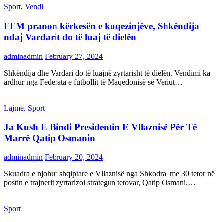
Sport
,
Vendi
FFM pranon kërkesën e kuqezinjëve, Shkëndija
ndaj Vardarit do të luaj të dielën
adminadmin
February 27, 2024
Shkëndija dhe Vardari do të luajnë zyrtarisht të dielën. Vendimi ka
ardhur nga Federata e futbollit të Maqedonisë së Veriut…
Lajme
,
Sport
Ja Kush E Bindi Presidentin E Vllaznisë Për Të
Marrë Qatip Osmanin
adminadmin
February 20, 2024
Skuadra e njohur shqiptare e Vllaznisë nga Shkodra, me 30 tetor në
postin e trajnerit zyrtarizoi strategun tetovar, Qatip Osmani.…
Sport