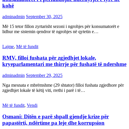
kohë
adminadmin
September 30, 2025
Më 15 tetor fillon zyrtarisht sezoni i ngrohjes për konsumatorët e
lidhur me sistemin qendror të ngrohjes në qytetin e…
Lajme
,
Më të fundit
RMV, filloi fushata për zgjedhjet lokale,
kryeparlamentari me thirrje për fushatë të ndershme
adminadmin
September 29, 2025
Nga mesnata e mbrëmshme (29 shtator) filloi fushata zgjedhore për
zgjedhjet lokale të këtij viti, rrethi i parë i të…
Më të fundit
,
Vendi
Osmani: Ditën e parë shpall gjendje krize për
papastërti, ndërtime pa leje dhe korrupsion