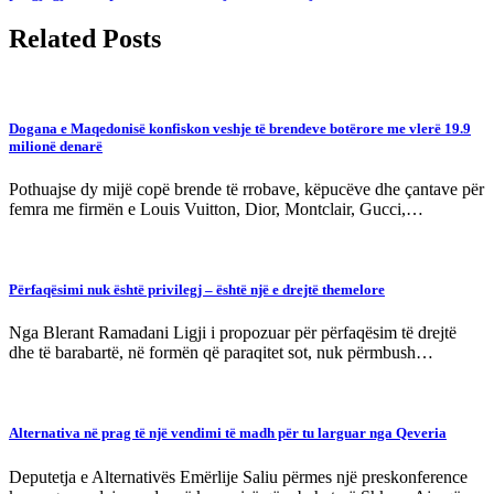
Related Posts
Dogana e Maqedonisë konfiskon veshje të brendeve botërore me vlerë 19.9
milionë denarë
Pothuajse dy mijë copë brende të rrobave, këpucëve dhe çantave për
femra me firmën e Louis Vuitton, Dior, Montclair, Gucci,…
Përfaqësimi nuk është privilegj – është një e drejtë themelore
Nga Blerant Ramadani Ligji i propozuar për përfaqësim të drejtë
dhe të barabartë, në formën që paraqitet sot, nuk përmbush…
Alternativa në prag të një vendimi të madh për tu larguar nga Qeveria
Deputetja e Alternativës Emërlije Saliu përmes një preskonference