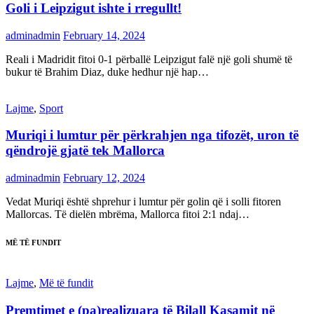
Goli i Leipzigut ishte i rregullt!
adminadmin
February 14, 2024
Reali i Madridit fitoi 0-1 përballë Leipzigut falë një goli shumë të
bukur të Brahim Diaz, duke hedhur një hap…
Lajme
,
Sport
Muriqi i lumtur për përkrahjen nga tifozët, uron të
qëndrojë gjatë tek Mallorca
adminadmin
February 12, 2024
Vedat Muriqi është shprehur i lumtur për golin që i solli fitoren
Mallorcas. Të dielën mbrëma, Mallorca fitoi 2:1 ndaj…
MË TË FUNDIT
Lajme
,
Më të fundit
Premtimet e (pa)realizuara të Bilall Kasamit në