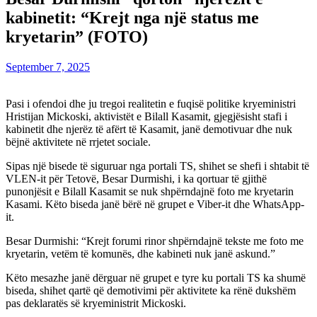
kabinetit: “Krejt nga një status me
kryetarin” (FOTO)
September 7, 2025
Pasi i ofendoi dhe ju tregoi realitetin e fuqisë politike kryeministri
Hristijan Mickoski, aktivistët e Bilall Kasamit, gjegjësisht stafi i
kabinetit dhe njerëz të afërt të Kasamit, janë demotivuar dhe nuk
bëjnë aktivitete në rrjetet sociale.
Sipas një bisede të siguruar nga portali TS, shihet se shefi i shtabit të
VLEN-it për Tetovë, Besar Durmishi, i ka qortuar të gjithë
punonjësit e Bilall Kasamit se nuk shpërndajnë foto me kryetarin
Kasami. Këto biseda janë bërë në grupet e Viber-it dhe WhatsApp-
it.
Besar Durmishi: “Krejt forumi rinor shpërndajnë tekste me foto me
kryetarin, vetëm të komunës, dhe kabineti nuk janë askund.”
Këto mesazhe janë dërguar në grupet e tyre ku portali TS ka shumë
biseda, shihet qartë që demotivimi për aktivitete ka rënë dukshëm
pas deklaratës së kryeministrit Mickoski.