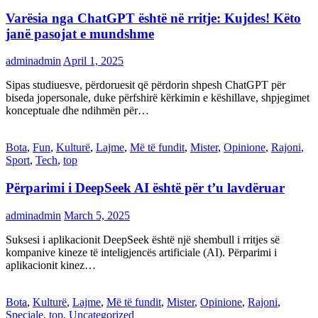
Varësia nga ChatGPT është në rritje: Kujdes! Këto
janë pasojat e mundshme
adminadmin
April 1, 2025
Sipas studiuesve, përdoruesit që përdorin shpesh ChatGPT për
biseda jopersonale, duke përfshirë kërkimin e këshillave, shpjegimet
konceptuale dhe ndihmën për…
Bota
,
Fun
,
Kulturë
,
Lajme
,
Më të fundit
,
Mister
,
Opinione
,
Rajoni
,
Sport
,
Tech
,
top
Përparimi i DeepSeek AI është për t’u lavdëruar
adminadmin
March 5, 2025
Suksesi i aplikacionit DeepSeek është një shembull i rritjes së
kompanive kineze të inteligjencës artificiale (AI). Përparimi i
aplikacionit kinez…
Bota
,
Kulturë
,
Lajme
,
Më të fundit
,
Mister
,
Opinione
,
Rajoni
,
Speciale
,
top
,
Uncategorized