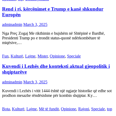
Rend i ri, kërcënimet e Trump e kanë shkundur
Europën
adminadmin
March 3, 2025
Nga Preç Zogaj Me rikthimin e bujshëm në Shtëpinë e Bardhë,
Presidenti Tramp po e trondit status-quonë ndërkombëtare të
miqësive,…
Fun
,
Kulturë
,
Lajme
,
Mister
,
Opinione
,
Speciale
Kuvendi i Lezhës dhe konteksti aktual gjeopolitik i
shqiptarëve
adminadmin
March 3, 2025
Kuvendi i Lezhës i vitit 1444 është një ngjarje historike që edhe sot
prodhon mesazhe rëndësishme për kombin shqiptar. Ky…
Bota
,
Kulturë
,
Lajme
,
Më të fundit
,
Opinione
,
Rajoni
,
Speciale
,
top