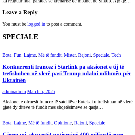
ka reaguar ndaj parades së krenarisë që mbahet në Shkup. Ajo që…
Leave a Reply
You must be
logged in
to post a comment.
SPECIALE
Bota
,
Fun
,
Lajme
,
Më të fundit
,
Mister
,
Rajoni
,
Speciale
,
Tech
Konkurrenti francez i Starlink pa aksionet e tij të
trefishohen në vlerë pasi Trump ndaloi ndihmën për
Ukrainën
adminadmin
March 5, 2025
Aksionet e ofruesit francez të satelitëve Eutelsat u trefishuan në vlerë
gjatë dy ditëve të fundit mes shqetësimeve se qasja…
Bota
,
Lajme
,
Më të fundit
,
Opinione
,
Rajoni
,
Speciale
Gjermani, ekspertët sugjerojnë 400 miliardë euro