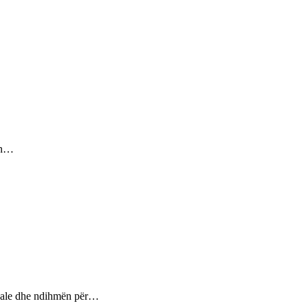
sin…
ptuale dhe ndihmën për…