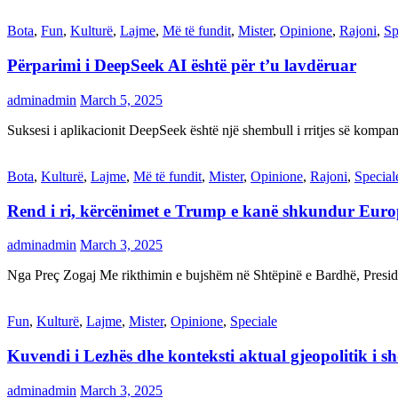
Bota
,
Fun
,
Kulturë
,
Lajme
,
Më të fundit
,
Mister
,
Opinione
,
Rajoni
,
Sp
Përparimi i DeepSeek AI është për t’u lavdëruar
adminadmin
March 5, 2025
Suksesi i aplikacionit DeepSeek është një shembull i rritjes së kompani
Bota
,
Kulturë
,
Lajme
,
Më të fundit
,
Mister
,
Opinione
,
Rajoni
,
Special
Rend i ri, kërcënimet e Trump e kanë shkundur Eur
adminadmin
March 3, 2025
Nga Preç Zogaj Me rikthimin e bujshëm në Shtëpinë e Bardhë, Presid
Fun
,
Kulturë
,
Lajme
,
Mister
,
Opinione
,
Speciale
Kuvendi i Lezhës dhe konteksti aktual gjeopolitik i s
adminadmin
March 3, 2025