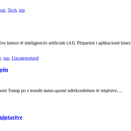
ort
,
Tech
,
top
ve kineze të inteligjencës artificiale (AI). Përparimi i aplikacionit kin
e
,
top
,
Uncategorized
opën
enti Tramp po e trondit status-quonë ndërkombëtare të miqësive,…
hqiptarëve