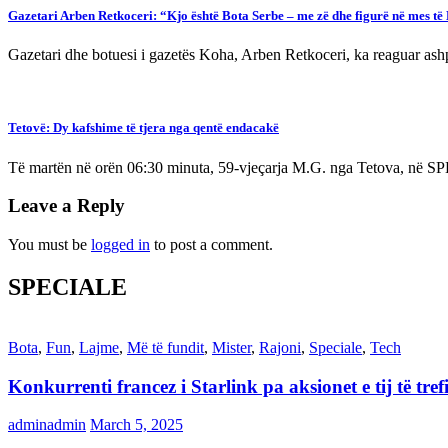
Gazetari Arben Retkoceri: “Kjo është Bota Serbe – me zë dhe figurë në mes t
Gazetari dhe botuesi i gazetës Koha, Arben Retkoceri, ka reaguar ash
Tetovë: Dy kafshime të tjera nga qentë endacakë
Të martën në orën 06:30 minuta, 59-vjeçarja M.G. nga Tetova, në SP
Leave a Reply
You must be
logged in
to post a comment.
SPECIALE
Bota
,
Fun
,
Lajme
,
Më të fundit
,
Mister
,
Rajoni
,
Speciale
,
Tech
Konkurrenti francez i Starlink pa aksionet e tij të t
adminadmin
March 5, 2025