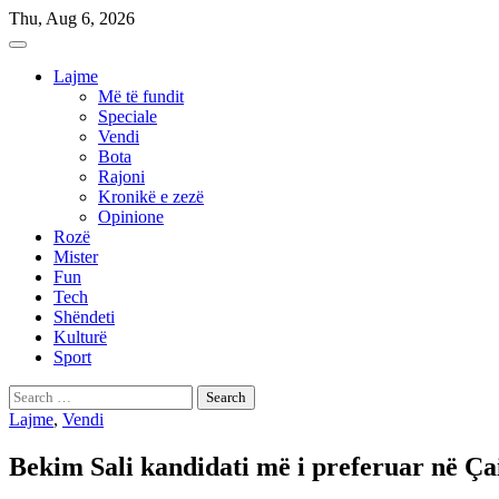
Skip
Thu, Aug 6, 2026
to
content
Lajme
Më të fundit
Speciale
Vendi
Bota
Rajoni
Kronikë e zezë
Opinione
Rozë
Mister
Fun
Tech
Shëndeti
Kulturë
Sport
Search
for:
Lajme
,
Vendi
Bekim Sali kandidati më i preferuar në Ça