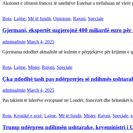
Aksionet e ofruesit francez të satelitëve Eutelsat u trefishuan në vler
Bota
,
Lajme
,
Më të fundit
,
Opinione
,
Rajoni
,
Speciale
Gjermani, ekspertët sugjerojnë 400 miliardë euro për
adminadmin
March 4, 2025
Gjermania ndodhet aktualisht në kulmin e përpjekjeve për krijimi
Bota
,
Lajme
,
Mister
,
Rajoni
,
Speciale
Çka ndodhë tash pas ndërprerjes së ndihmës ushtar
adminadmin
March 4, 2025
Pas takimit të liderëve evropianë në Londër, francezët dhe britanikët 
Bota
,
Kronikë e zezë
,
Lajme
,
Më të fundit
,
Mister
,
Rajoni
,
Speciale
,
t
Trump ndërpreu ndihmën ushtarake, kryeministri i 