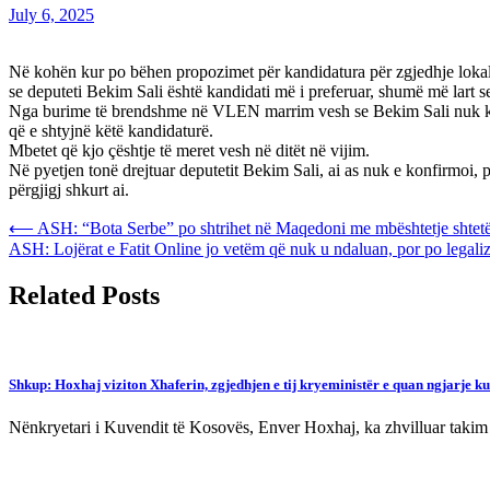
July 6, 2025
Në kohën kur po bëhen propozimet për kandidatura për zgjedhje lokale, 
se deputeti Bekim Sali është kandidati më i preferuar, shumë më lart s
Nga burime të brendshme në VLEN marrim vesh se Bekim Sali nuk ka sh
që e shtyjnë këtë kandidaturë.
Mbetet që kjo çështje të meret vesh në ditët në vijim.
Në pyetjen tonë drejtuar deputetit Bekim Sali, ai as nuk e konfirmoi, 
përgjigj shkurt ai.
Post
⟵
ASH: “Bota Serbe” po shtrihet në Maqedoni me mbështetje shtet
ASH: Lojërat e Fatit Online jo vetëm që nuk u ndaluan, por po legal
navigation
Related Posts
Shkup: Hoxhaj viziton Xhaferin, zgjedhjen e tij kryeministër e quan ngjarje k
Nënkryetari i Kuvendit të Kosovës, Enver Hoxhaj, ka zhvilluar taki