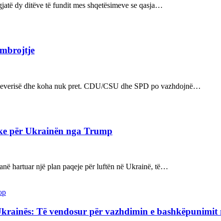
ë gjatë dy ditëve të fundit mes shqetësimeve se qasja…
 mbrojtje
n e qeverisë dhe koha nuk pret. CDU/CSU dhe SPD po vazhdojnë…
ake për Ukrainën nga Trump
kanë hartuar një plan paqeje për luftën në Ukrainë, të…
op
Ukrainës: Të vendosur për vazhdimin e bashkëpunimi