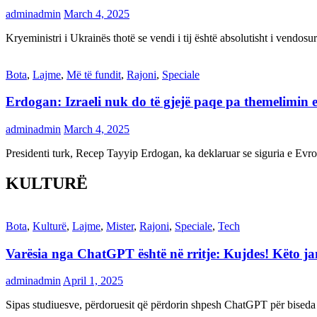
adminadmin
March 4, 2025
Kryeministri i Ukrainës thotë se vendi i tij është absolutisht i vendo
Bota
,
Lajme
,
Më të fundit
,
Rajoni
,
Speciale
Erdogan: Izraeli nuk do të gjejë paqe pa themelimin e 
adminadmin
March 4, 2025
Presidenti turk, Recep Tayyip Erdogan, ka deklaruar se siguria e Ev
KULTURË
Bota
,
Kulturë
,
Lajme
,
Mister
,
Rajoni
,
Speciale
,
Tech
Varësia nga ChatGPT është në rritje: Kujdes! Këto 
adminadmin
April 1, 2025
Sipas studiuesve, përdoruesit që përdorin shpesh ChatGPT për biseda