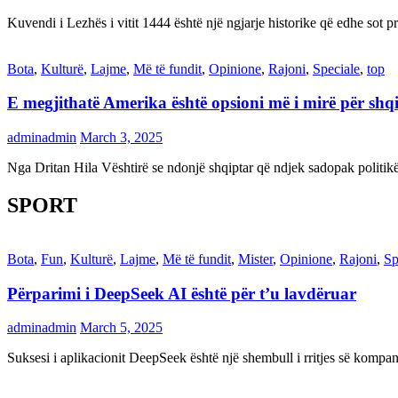
Kuvendi i Lezhës i vitit 1444 është një ngjarje historike që edhe s
Bota
,
Kulturë
,
Lajme
,
Më të fundit
,
Opinione
,
Rajoni
,
Speciale
,
top
E megjithatë Amerika është opsioni më i mirë për shq
adminadmin
March 3, 2025
Nga Dritan Hila Vështirë se ndonjë shqiptar që ndjek sadopak politi
SPORT
Bota
,
Fun
,
Kulturë
,
Lajme
,
Më të fundit
,
Mister
,
Opinione
,
Rajoni
,
Sp
Përparimi i DeepSeek AI është për t’u lavdëruar
adminadmin
March 5, 2025
Suksesi i aplikacionit DeepSeek është një shembull i rritjes së kompani