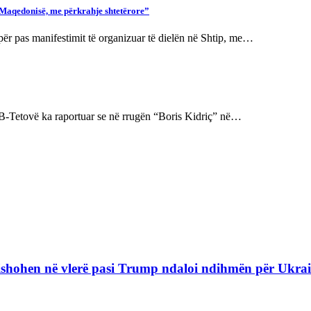
ë Maqedonisë, me përkrahje shtetërore”
për pas manifestimit të organizuar të dielën në Shtip, me…
B-Tetovë ka raportuar se në rrugën “Boris Kidriç” në…
refishohen në vlerë pasi Trump ndaloi ndihmën për Ukra