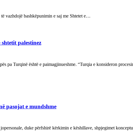
sur të vazhdojë bashkëpunimin e saj me Shtetet e…
shtetit palestinez
ropës pa Turqinë është e paimagjinueshme. “Turqia e konsideron proce
janë pasojat e mundshme
 jopersonale, duke përfshirë kërkimin e këshillave, shpjegimet konce