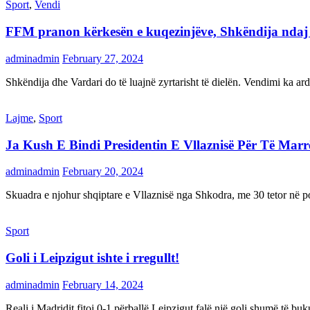
Sport
,
Vendi
FFM pranon kërkesën e kuqezinjëve, Shkëndija ndaj Va
adminadmin
February 27, 2024
Shkëndija dhe Vardari do të luajnë zyrtarisht të dielën. Vendimi ka a
Lajme
,
Sport
Ja Kush E Bindi Presidentin E Vllaznisë Për Të Mar
adminadmin
February 20, 2024
Skuadra e njohur shqiptare e Vllaznisë nga Shkodra, me 30 tetor në pos
Sport
Goli i Leipzigut ishte i rregullt!
adminadmin
February 14, 2024
Reali i Madridit fitoi 0-1 përballë Leipzigut falë një goli shumë të 