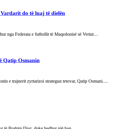
rdarit do të luaj të dielën
rdhur nga Federata e futbollit të Maqedonisë së Veriut…
rë Qatip Osmanin
tin e trajnerit zyrtarizoi strategun tetovar, Qatip Osmani.…
bukur të Brahim Diaz, duke hedhur një hap…