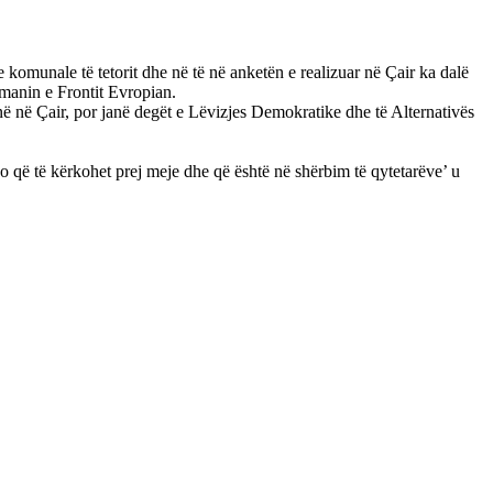
 komunale të tetorit dhe në të në anketën e realizuar në Çair ka dalë
smanin e Frontit Evropian.
 në Çair, por janë degët e Lëvizjes Demokratike dhe të Alternativës
do që të kërkohet prej meje dhe që është në shërbim të qytetarëve’ u