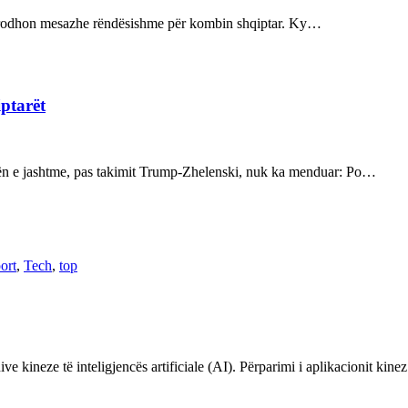
ot prodhon mesazhe rëndësishme për kombin shqiptar. Ky…
iptarët
kën e jashtme, pas takimit Trump-Zhelenski, nuk ka menduar: Po…
ort
,
Tech
,
top
ve kineze të inteligjencës artificiale (AI). Përparimi i aplikacionit kin