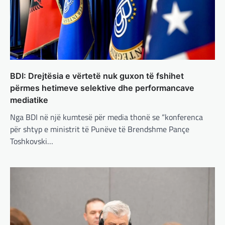
Çka ndodhë tash pas
ndërprerjes së ndihmës
ushtarake për Ukrainën nga
Trump
adminadmin
March 4, 2025
Pas takimit të liderëve evropianë në Londër,
BDI: Drejtësia e vërtetë nuk guxon të fshihet
francezët dhe britanikët kanë hartuar një
plan paqeje për luftën në Ukrainë, të…
përmes hetimeve selektive dhe performancave
mediatike
BOTA
,
KRONIKË E ZEZË
,
LAJME
,
Nga BDI në një kumtesë për media thonë se “konferenca
MË TË FUNDIT
,
MISTER
,
RAJONI
,
SPECIALE
,
për shtyp e ministrit të Punëve të Brendshme Pançe
TOP
Trump ndërpreu ndihmën
Toshkovski…
ushtarake, kryeministri i
Ukrainës: Të vendosur për
vazhdimin e bashkëpunimit me
SHBA!
adminadmin
March 4, 2025
Kryeministri i Ukrainës thotë se vendi i tij