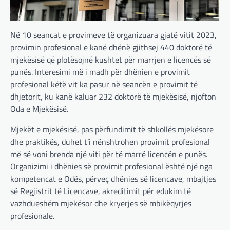
Në 10 seancat e provimeve të organizuara gjatë vitit 2023,
provimin profesional e kanë dhënë gjithsej 440 doktorë të
mjekësisë që plotësojnë kushtet për marrjen e licencës së
punës. Interesimi më i madh për dhënien e provimit
profesional këtë vit ka pasur në seancën e provimit të
dhjetorit, ku kanë kaluar 232 doktorë të mjekësisë, njofton
Oda e Mjekësisë.
Mjekët e mjekësisë, pas përfundimit të shkollës mjekësore
dhe praktikës, duhet t’i nënshtrohen provimit profesional
më së voni brenda një viti për të marrë licencën e punës.
Organizimi i dhënies së provimit profesional është një nga
kompetencat e Odës, përveç dhënies së licencave, mbajtjes
së Regjistrit të Licencave, akreditimit për edukim të
vazhdueshëm mjekësor dhe kryerjes së mbikëqyrjes
profesionale.