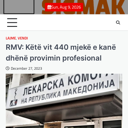
Skip
Sun, Aug 9, 2026
to
content
LAJME
,
VENDI
RMV: Këtë vit 440 mjekë e kanë
dhënë provimin profesional
December 27, 2023