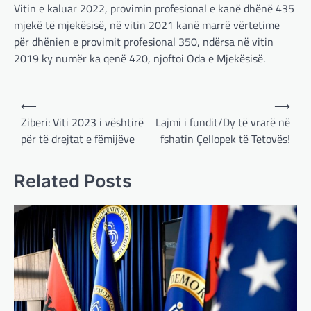
Vitin e kaluar 2022, provimin profesional e kanë dhënë 435
mjekë të mjekësisë, në vitin 2021 kanë marrë vërtetime
për dhënien e provimit profesional 350, ndërsa në vitin
2019 ky numër ka qenë 420, njoftoi Oda e Mjekësisë.
Post
⟵
⟶
navigation
Ziberi: Viti 2023 i vështirë
Lajmi i fundit/Dy të vrarë në
për të drejtat e fëmijëve
fshatin Çellopek të Tetovës!
BOTA
,
LAJME
,
MË TË FUNDIT
,
OPINIONE
,
RAJONI
,
SPECIALE
Related Posts
Gjermani, ekspertët sugjerojnë
400 miliardë euro për mbrojtje
adminadmin
March 4, 2025
Gjermania ndodhet aktualisht në kulmin e
përpjekjeve për krijimin e qeverisë dhe koha
nuk pret. CDU/CSU dhe SPD po vazhdojnë…
BOTA
,
LAJME
,
MISTER
,
RAJONI
,
SPECIALE