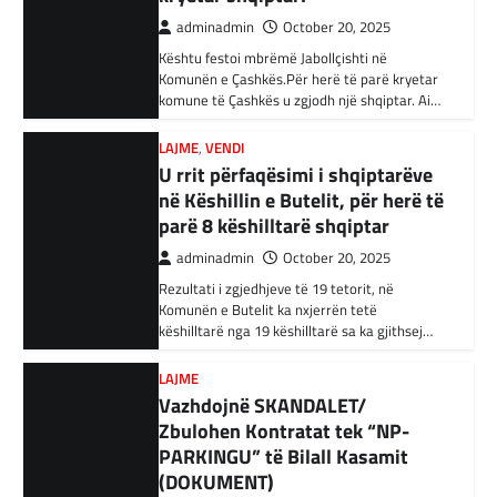
34 njerëz të dyshuar për lidhje me Shtetin
parë 8 këshilltarë shqiptar
Islamik gjatë një operacioni të…
adminadmin
October 20, 2025
Rezultati i zgjedhjeve të 19 tetorit, në
BOTA
,
KRONIKË E ZEZË
,
RAJONI
Komunën e Butelit ka nxjerrën tetë
Irani dënon sulmet ajrore të
këshilltarë nga 19 këshilltarë sa ka gjithsej…
SHBA-së
adminadmin
February 3, 2024
LAJME
Vazhdojnë SKANDALET/
Në qytetin al-Ka’im, rreth 350 km në
veriperëndim të Bagdadit, gjithçka që ka
Zbulohen Kontratat tek “NP-
mbetur pas sulmeve ajrore të Uashingtonit
PARKINGU” të Bilall Kasamit
është…
(DOKUMENT)
adminadmin
October 17, 2025
KRONIKË E ZEZË
,
LAJME
,
RAJONI
Tetë persona kërkojnë ndihmë
Skandalet në komunën e Tetovës nuk kanë të
pas aksidentit ku u përfshinë 14
ndalur! Pas publikimit të qindra kontratave të
dyshimta tek XHOB2011, tashmë janë…
automjete
adminadmin
December 11, 2023
LAJME
,
MË TË FUNDIT
Një aksident trafiku ka ndodhur në
Avokati i Popullit hapi linjë
autostradën Ibrahim Rugova, Mazgit-Bresje,
telefonike për raportimin e
në të cilin janë përfshirë 14 automjete dhe