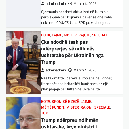
FUN
,
KULTURË
,
LAJME
,
MISTER
,
OPINIONE
,
Pas takimit të liderëve evropianë në Londër,
SPECIALE
francezët dhe britanikët kanë hartuar një
Kuvendi i Lezhës dhe konteksti
plan paqeje për luftën në Ukrainë, të…
aktual gjeopolitik i shqiptarëve
BOTA
,
KRONIKË E ZEZË
,
LAJME
,
adminadmin
March 3, 2025
MË TË FUNDIT
,
MISTER
,
RAJONI
,
SPECIALE
,
Kuvendi i Lezhës i vitit 1444 është një ngjarje
TOP
historike që edhe sot prodhon mesazhe
Trump ndërpreu ndihmën
rëndësishme për kombin shqiptar. Ky…
ushtarake, kryeministri i
Ukrainës: Të vendosur për
BOTA
,
KULTURË
,
LAJME
,
MË TË FUNDIT
,
vazhdimin e bashkëpunimit me
OPINIONE
,
RAJONI
,
SPECIALE
,
TOP
SHBA!
E megjithatë Amerika është
opsioni më i mirë për shqiptarët
adminadmin
March 4, 2025
Kryeministri i Ukrainës thotë se vendi i tij
adminadmin
March 3, 2025
është absolutisht i vendosur të vazhdojë
Nga Dritan Hila Vështirë se ndonjë shqiptar
bashkëpunimin e saj me Shtetet e…
që ndjek sadopak politikën e jashtme, pas
takimit Trump-Zhelenski, nuk ka menduar:
BOTA
,
LAJME
,
MË TË FUNDIT
,
RAJONI
,
Po…
SPECIALE
Erdogan: Izraeli nuk do të gjejë
BOTA
,
KULTURË
,
LAJME
,
MISTER
,
RAJONI
,