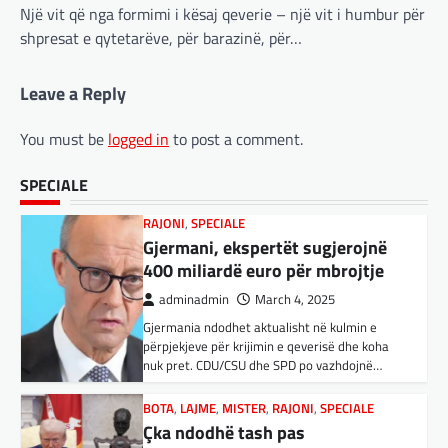
Një vit që nga formimi i kësaj qeverie – një vit i humbur për
aplikacionit kinez…
400 miliardë euro për mbrojtje
shpresat e qytetarëve, për barazinë, për…
adminadmin
March 4, 2025
BOTA
,
KULTURË
,
LAJME
,
MË TË FUNDIT
,
Gjermania ndodhet aktualisht në kulmin e
MISTER
,
OPINIONE
,
RAJONI
,
SPECIALE
,
TOP
,
Leave a Reply
përpjekjeve për krijimin e qeverisë dhe koha
UNCATEGORIZED
nuk pret. CDU/CSU dhe SPD po vazhdojnë…
Rend i ri, kërcënimet e Trump e
You must be
logged in
to post a comment.
kanë shkundur Europën
BOTA
,
LAJME
,
MISTER
,
RAJONI
,
SPECIALE
adminadmin
March 3, 2025
Çka ndodhë tash pas
SPECIALE
Nga Preç Zogaj Me rikthimin e bujshëm në
ndërprerjes së ndihmës
Shtëpinë e Bardhë, Presidenti Tramp po e
ushtarake për Ukrainën nga
trondit status-quonë ndërkombëtare të
Trump
miqësive,…
adminadmin
March 4, 2025
FUN
,
KULTURË
,
LAJME
,
MISTER
,
OPINIONE
,
Pas takimit të liderëve evropianë në Londër,
SPECIALE
francezët dhe britanikët kanë hartuar një
Kuvendi i Lezhës dhe konteksti
plan paqeje për luftën në Ukrainë, të…
aktual gjeopolitik i shqiptarëve
BOTA
,
KRONIKË E ZEZË
,
LAJME
,
adminadmin
March 3, 2025
MË TË FUNDIT
,
MISTER
,
RAJONI
,
SPECIALE
,
Kuvendi i Lezhës i vitit 1444 është një ngjarje
TOP
historike që edhe sot prodhon mesazhe