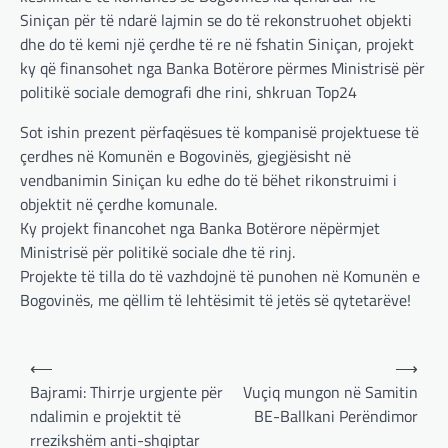
Siniçan për të ndarë lajmin se do të rekonstruohet objekti
dhe do të kemi një çerdhe të re në fshatin Siniçan, projekt
ky që finansohet nga Banka Botërore përmes Ministrisë për
politikë sociale demografi dhe rini, shkruan Top24
Sot ishin prezent përfaqësues të kompanisë projektuese të
çerdhes në Komunën e Bogovinës, gjegjësisht në
vendbanimin Siniçan ku edhe do të bëhet rikonstruimi i
objektit në çerdhe komunale.
Ky projekt financohet nga Banka Botërore nëpërmjet
Ministrisë për politikë sociale dhe të rinj.
Projekte të tilla do të vazhdojnë të punohen në Komunën e
Bogovinës, me qëllim të lehtësimit të jetës së qytetarëve!
Post
⟵
⟶
navigation
Bajrami: Thirrje urgjente për
Vuçiq mungon në Samitin
ndalimin e projektit të
BE-Ballkani Perëndimor
rrezikshëm anti-shqiptar