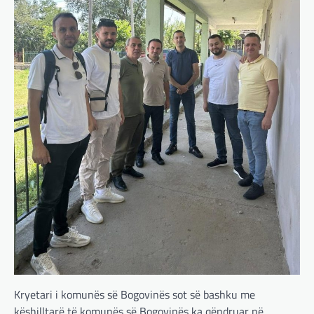
Kryetari i komunës së Bogovinës sot së bashku me
këshilltarë të komunës së Bogovinës ka qëndruar në