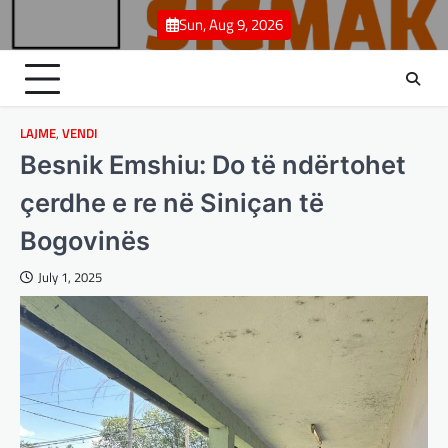
Skip
Sun, Aug 9, 2026
to
content
LAJME
,
VENDI
Besnik Emshiu: Do të ndërtohet
çerdhe e re në Siniçan të
Bogovinës
July 1, 2025