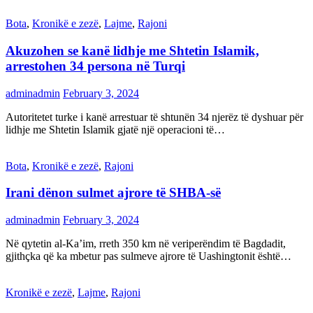
Bota
,
Kronikë e zezë
,
Lajme
,
Rajoni
Akuzohen se kanë lidhje me Shtetin Islamik,
arrestohen 34 persona në Turqi
adminadmin
February 3, 2024
Autoritetet turke i kanë arrestuar të shtunën 34 njerëz të dyshuar për
lidhje me Shtetin Islamik gjatë një operacioni të…
Bota
,
Kronikë e zezë
,
Rajoni
Irani dënon sulmet ajrore të SHBA-së
adminadmin
February 3, 2024
Në qytetin al-Ka’im, rreth 350 km në veriperëndim të Bagdadit,
gjithçka që ka mbetur pas sulmeve ajrore të Uashingtonit është…
Kronikë e zezë
,
Lajme
,
Rajoni