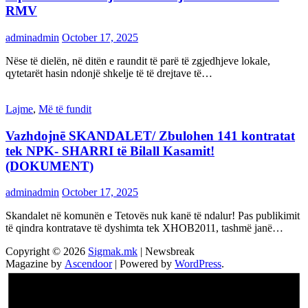
RMV
adminadmin
October 17, 2025
Nëse të dielën, në ditën e raundit të parë të zgjedhjeve lokale,
qytetarët hasin ndonjë shkelje të të drejtave të…
Lajme
,
Më të fundit
Vazhdojnē SKANDALET/ Zbulohen 141 kontratat
tek NPK- SHARRI të Bilall Kasamit!
(DOKUMENT)
adminadmin
October 17, 2025
Skandalet në komunën e Tetovës nuk kanë të ndalur! Pas publikimit
të qindra kontratave të dyshimta tek XHOB2011, tashmë janë…
Copyright © 2026
Sigmak.mk
| Newsbreak
Magazine by
Ascendoor
| Powered by
WordPress
.