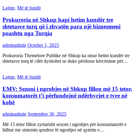
Lajme
,
Më të fundit
Prokuroria në Shkup hapi hetim kundër tre
shtetasve turq që i zhvatën para një biznesmeni
poashtu nga Turqia
adminadmin
October 1, 2025
Prokuroria Themelore Publike në Shkup ka nisur hetim kundër tre
shtetasve turq të cilët dyshohet se duke përdorur kërcënime për…
Lajme
,
Më të fundit
EMV: Sezoni i ngrohjes në Shkup fillon më 15 tetor,
konsumatorët t’i përfundojnë ndërhyrjet e tyre në
kohë
adminadmin
September 30, 2025
Më 15 tetor fillon zyrtarisht sezoni i ngrohjes për konsumatorët e
lidhur me sistemin qendror të ngrohjes në qytetin e…