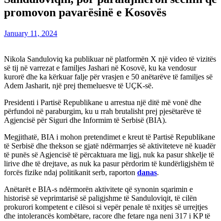
promovon pavarësinë e Kosovës
January 11, 2024
Nikola Sanduloviq ka publikuar në platformën X një video të vizitës
së tij në varrezat e familjes Jashari në Kosovë, ku ka vendosur
kurorë dhe ka kërkuar falje për vrasjen e 50 anëtarëve të familjes së
Adem Jasharit, një prej themeluesve të UÇK-së.
Presidenti i Partisë Republikane u arrestua një ditë më vonë dhe
përfundoi në paraburgim, ku u rrah brutalisht prej pjesëtarëve të
Agjencisë për Siguri dhe Informim të Serbisë (BIA).
Megjithatë, BIA i mohon pretendimet e kreut të Partisë Republikane
të Serbisë dhe thekson se gjatë ndërmarrjes së aktiviteteve në kuadër
të punës së Agjencisë të përcaktuara me ligj, nuk ka pasur shkelje të
lirive dhe të drejtave, as nuk ka pasur përdorim të kundërligjshëm të
forcës fizike ndaj politikanit serb, raporton
danas
.
Anëtarët e BIA-s ndërmorën aktivitete që synonin sqarimin e
historisë së veprimtarisë së paligjshme të Sanduloviqit, të cilën
prokurori kompetent e cilësoi si vepër penale të nxitjes së urrejtjes
dhe intolerancës kombëtare, racore dhe fetare nga neni 317 i KP të