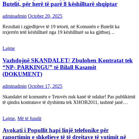
Butelit, për herë të parë 8 këshilltarë shqiptar
adminadmin
October 20, 2025
Rezultati i zgjedhjeve të 19 tetorit, në Komunën e Butelit ka
nxjerrën tetë këshilltarë nga 19 këshilltarë sa ka gjithsej…
Lajme
Vazhdojnë SKANDALET/ Zbulohen Kontratat tek
“NP- PARKINGU” të Bilall Kasamit
(DOKUMENT)
adminadmin
October 17, 2025
Skandalet në komunën e Tetovës nuk kanë të ndalur! Pas publikimit
të qindra kontratave të dyshimta tek XHOB2011, tashmë janë…
Lajme
,
Më të fundit
Avokati i Popullit hapi linjë telefonike për
raportimin e shkeljeve të të drejtave të votimit në