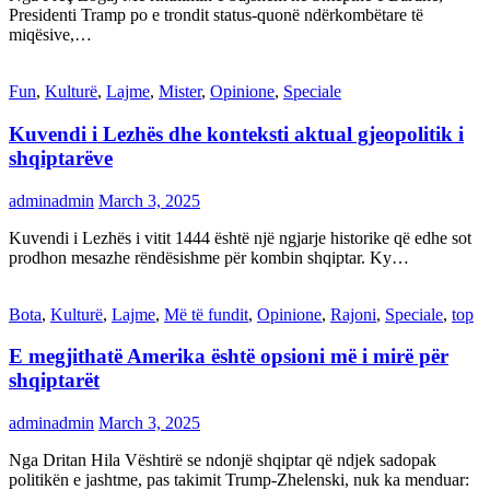
Presidenti Tramp po e trondit status-quonë ndërkombëtare të
miqësive,…
Fun
,
Kulturë
,
Lajme
,
Mister
,
Opinione
,
Speciale
Kuvendi i Lezhës dhe konteksti aktual gjeopolitik i
shqiptarëve
adminadmin
March 3, 2025
Kuvendi i Lezhës i vitit 1444 është një ngjarje historike që edhe sot
prodhon mesazhe rëndësishme për kombin shqiptar. Ky…
Bota
,
Kulturë
,
Lajme
,
Më të fundit
,
Opinione
,
Rajoni
,
Speciale
,
top
E megjithatë Amerika është opsioni më i mirë për
shqiptarët
adminadmin
March 3, 2025
Nga Dritan Hila Vështirë se ndonjë shqiptar që ndjek sadopak
politikën e jashtme, pas takimit Trump-Zhelenski, nuk ka menduar: