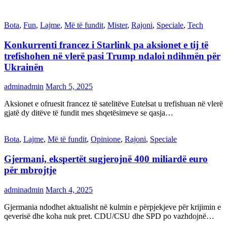
Bota
,
Fun
,
Lajme
,
Më të fundit
,
Mister
,
Rajoni
,
Speciale
,
Tech
Konkurrenti francez i Starlink pa aksionet e tij të
trefishohen në vlerë pasi Trump ndaloi ndihmën për
Ukrainën
adminadmin
March 5, 2025
Aksionet e ofruesit francez të satelitëve Eutelsat u trefishuan në vlerë
gjatë dy ditëve të fundit mes shqetësimeve se qasja…
Bota
,
Lajme
,
Më të fundit
,
Opinione
,
Rajoni
,
Speciale
Gjermani, ekspertët sugjerojnë 400 miliardë euro
për mbrojtje
adminadmin
March 4, 2025
Gjermania ndodhet aktualisht në kulmin e përpjekjeve për krijimin e
qeverisë dhe koha nuk pret. CDU/CSU dhe SPD po vazhdojnë…