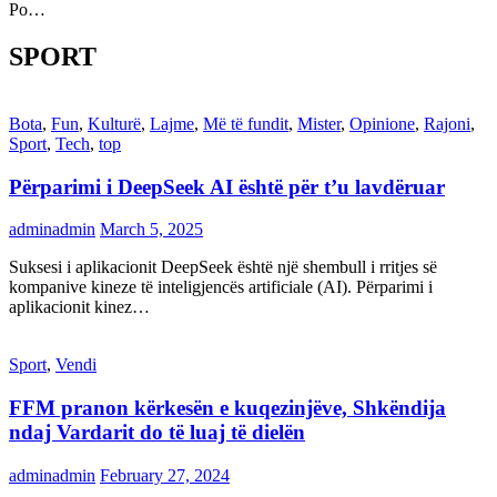
Po…
SPORT
Bota
,
Fun
,
Kulturë
,
Lajme
,
Më të fundit
,
Mister
,
Opinione
,
Rajoni
,
Sport
,
Tech
,
top
Përparimi i DeepSeek AI është për t’u lavdëruar
adminadmin
March 5, 2025
Suksesi i aplikacionit DeepSeek është një shembull i rritjes së
kompanive kineze të inteligjencës artificiale (AI). Përparimi i
aplikacionit kinez…
Sport
,
Vendi
FFM pranon kërkesën e kuqezinjëve, Shkëndija
ndaj Vardarit do të luaj të dielën
adminadmin
February 27, 2024