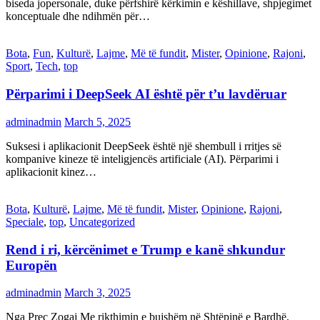
biseda jopersonale, duke përfshirë kërkimin e këshillave, shpjegimet
konceptuale dhe ndihmën për…
Bota
,
Fun
,
Kulturë
,
Lajme
,
Më të fundit
,
Mister
,
Opinione
,
Rajoni
,
Sport
,
Tech
,
top
Përparimi i DeepSeek AI është për t’u lavdëruar
adminadmin
March 5, 2025
Suksesi i aplikacionit DeepSeek është një shembull i rritjes së
kompanive kineze të inteligjencës artificiale (AI). Përparimi i
aplikacionit kinez…
Bota
,
Kulturë
,
Lajme
,
Më të fundit
,
Mister
,
Opinione
,
Rajoni
,
Speciale
,
top
,
Uncategorized
Rend i ri, kërcënimet e Trump e kanë shkundur
Europën
adminadmin
March 3, 2025
Nga Preç Zogaj Me rikthimin e bujshëm në Shtëpinë e Bardhë,