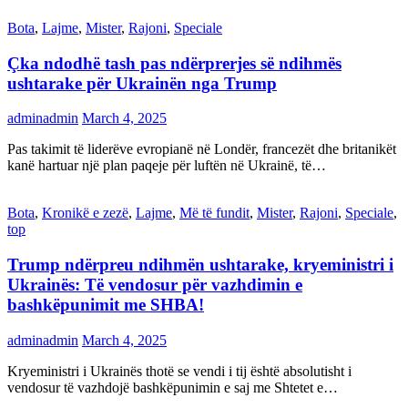
Bota
,
Lajme
,
Mister
,
Rajoni
,
Speciale
Çka ndodhë tash pas ndërprerjes së ndihmës
ushtarake për Ukrainën nga Trump
adminadmin
March 4, 2025
Pas takimit të liderëve evropianë në Londër, francezët dhe britanikët
kanë hartuar një plan paqeje për luftën në Ukrainë, të…
Bota
,
Kronikë e zezë
,
Lajme
,
Më të fundit
,
Mister
,
Rajoni
,
Speciale
,
top
Trump ndërpreu ndihmën ushtarake, kryeministri i
Ukrainës: Të vendosur për vazhdimin e
bashkëpunimit me SHBA!
adminadmin
March 4, 2025
Kryeministri i Ukrainës thotë se vendi i tij është absolutisht i
vendosur të vazhdojë bashkëpunimin e saj me Shtetet e…