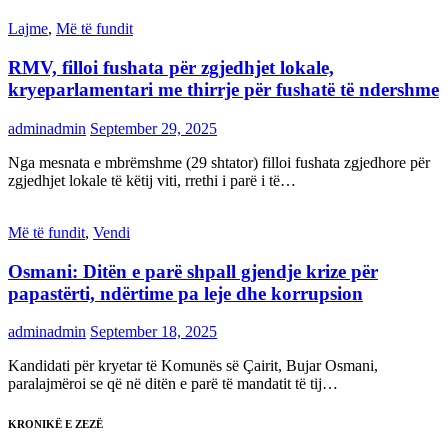
Lajme
,
Më të fundit
RMV, filloi fushata për zgjedhjet lokale,
kryeparlamentari me thirrje për fushatë të ndershme
adminadmin
September 29, 2025
Nga mesnata e mbrëmshme (29 shtator) filloi fushata zgjedhore për
zgjedhjet lokale të këtij viti, rrethi i parë i të…
Më të fundit
,
Vendi
Osmani: Ditën e parë shpall gjendje krize për
papastërti, ndërtime pa leje dhe korrupsion
adminadmin
September 18, 2025
Kandidati për kryetar të Komunës së Çairit, Bujar Osmani,
paralajmëroi se që në ditën e parë të mandatit të tij…
KRONIKË E ZEZË