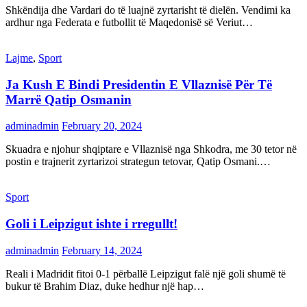
Shkëndija dhe Vardari do të luajnë zyrtarisht të dielën. Vendimi ka
ardhur nga Federata e futbollit të Maqedonisë së Veriut…
Lajme
,
Sport
Ja Kush E Bindi Presidentin E Vllaznisë Për Të
Marrë Qatip Osmanin
adminadmin
February 20, 2024
Skuadra e njohur shqiptare e Vllaznisë nga Shkodra, me 30 tetor në
postin e trajnerit zyrtarizoi strategun tetovar, Qatip Osmani.…
Sport
Goli i Leipzigut ishte i rregullt!
adminadmin
February 14, 2024
Reali i Madridit fitoi 0-1 përballë Leipzigut falë një goli shumë të
bukur të Brahim Diaz, duke hedhur një hap…