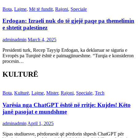
Bota
,
Lajme
,
Më të fundit
,
Rajoni
,
Speciale
Erdogan: Izraeli nuk do të gjejë paqe pa themelimin
e shtetit palestinez
adminadmin
March 4, 2025
Presidenti turk, Recep Tayyip Erdogan, ka deklaruar se siguria e
Evropës pa Turqinë është e paimagjinueshme. “Turqia e konsideron
procesin…
KULTURË
Bota
,
Kulturë
,
Lajme
,
Mister
,
Rajoni
,
Speciale
,
Tech
Varësia nga ChatGPT është në rritje: Kujdes! Këto
janë pasojat e mundshme
adminadmin
April 1, 2025
Sipas studiuesve, përdoruesit që përdorin shpesh ChatGPT për