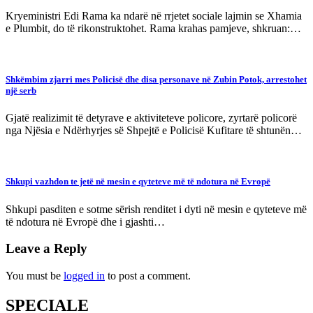
Kryeministri Edi Rama ka ndarë në rrjetet sociale lajmin se Xhamia
e Plumbit, do të rikonstruktohet. Rama krahas pamjeve, shkruan:…
Shkëmbim zjarri mes Policisë dhe disa personave në Zubin Potok, arrestohet
një serb
Gjatë realizimit të detyrave e aktiviteteve policore, zyrtarë policorë
nga Njësia e Ndërhyrjes së Shpejtë e Policisë Kufitare të shtunën…
Shkupi vazhdon te jetë në mesin e qyteteve më të ndotura në Evropë
Shkupi pasditen e sotme sërish renditet i dyti në mesin e qyteteve më
të ndotura në Evropë dhe i gjashti…
Leave a Reply
You must be
logged in
to post a comment.
SPECIALE