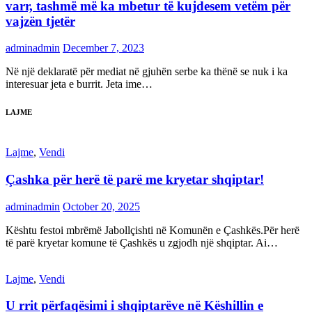
varr, tashmë më ka mbetur të kujdesem vetëm për
vajzën tjetër
adminadmin
December 7, 2023
Në një deklaratë për mediat në gjuhën serbe ka thënë se nuk i ka
interesuar jeta e burrit. Jeta ime…
LAJME
Lajme
,
Vendi
Çashka për herë të parë me kryetar shqiptar!
adminadmin
October 20, 2025
Kështu festoi mbrëmë Jabollçishti në Komunën e Çashkës.Për herë
të parë kryetar komune të Çashkës u zgjodh një shqiptar. Ai…
Lajme
,
Vendi
U rrit përfaqësimi i shqiptarëve në Këshillin e