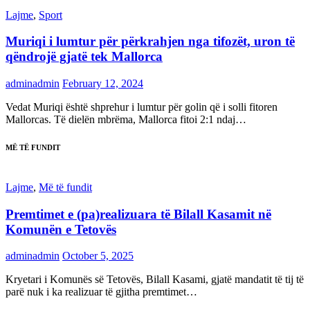
Lajme
,
Sport
Muriqi i lumtur për përkrahjen nga tifozët, uron të
qëndrojë gjatë tek Mallorca
adminadmin
February 12, 2024
Vedat Muriqi është shprehur i lumtur për golin që i solli fitoren
Mallorcas. Të dielën mbrëma, Mallorca fitoi 2:1 ndaj…
MË TË FUNDIT
Lajme
,
Më të fundit
Premtimet e (pa)realizuara të Bilall Kasamit në
Komunën e Tetovës
adminadmin
October 5, 2025
Kryetari i Komunës së Tetovës, Bilall Kasami, gjatë mandatit të tij të
parë nuk i ka realizuar të gjitha premtimet…