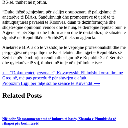
RS-së, thuhet në njoftim.
“Duke thënë gënjeshtra për sjelljet e supozuara të paligjshme të
anëtarëve të BIA-s, Sanduloviqit dhe promotorëve të tjerë të të
ashtuquajturës pavarësi të Kosovës, duan të dezinformojnë dhe
shqetësojnë opinionin vendor dhe të huaj, të dëmtojnë reputacionin e
Agjencisë për Siguri dhe Informacion dhe të destabilizojnë situatën e
sigurisë në Republikën e Serbisë”, thekson agjencia.
Anëtarët e BIA-s do të vazhdojnë të veprojnë profesionalisht dhe me
përgjegjësi në përputhje me Kushtetutën dhe ligjet e Republikës së
Serbisë për të mbrojtur rendin dhe sigurinë e Republikës së Serbisë
dhe qytetarëve të saj, thuhet më tutje në njoftimin e tyre.
Post
⟵
“Dokumentet personale”, Kovaçevski: Fillimisht konsultim me
Greqinë, më pas procedurë për shtyrjen e afatit
navigation
Propozim Ligji për falje sot në seancë të Kuvendit
⟶
Related Posts
Një ndër 50 monumentet më të bukura të botës, Xhamia e Plumbit do të
rihapet për besimtarët!