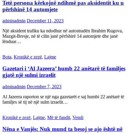
Tetë persona kërkojnë ndihmë pas aksidentit ku u
përfshinë 14 automjete
adminadmin
December 11, 2023
Një aksident trafiku ka ndodhur në autostradën Ibrahim Rugova,
Mazgit-Bresje, në të cilin janë përfshirë 14 automjete dhe janë
lënduar…
Bota
,
Kronikë e zezë
,
Lajme
Gazetari i ‘Al Jazeera’ humb 22 anëtarë të familjes
gjatë një sulmi izraelit
adminadmin
December 7, 2023
Al Jazeera raporton se një nga gazetarët e saj humbi 22 anëtarë të
familjes së tij në një sulm izraelit…
Kronikë e zezë
,
Lajme
,
Më të fundit
,
Vendi
Nëna e Vanjës: Nuk mund ta besoj se ajo është në