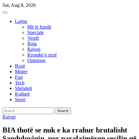
Skip
Sat, Aug 8, 2026
to
content
Lajme
Më të fundit
Speciale
Vendi
Bota
Rajoni
Kronikë e zezë
Opinione
Rozë
Mister
Fun
Tech
Shëndeti
Kulturë
Sport
Search
for:
Rajoni
BIA thotë se nuk e ka rrahur brutalisht
Sanduloviqin, por paralajmëron secilin që