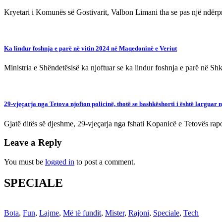
Kryetari i Komunës së Gostivarit, Valbon Limani tha se pas një ndër
Ka lindur foshnja e parë në vitin 2024 në Maqedoninë e Veriut
Ministria e Shëndetësisë ka njoftuar se ka lindur foshnja e parë në Sh
29-vjeçarja nga Tetova njofton policinë, thotë se bashkëshorti i është larguar 
Gjatë ditës së djeshme, 29-vjeçarja nga fshati Kopanicë e Tetovës rapo
Leave a Reply
You must be
logged in
to post a comment.
SPECIALE
Bota
,
Fun
,
Lajme
,
Më të fundit
,
Mister
,
Rajoni
,
Speciale
,
Tech