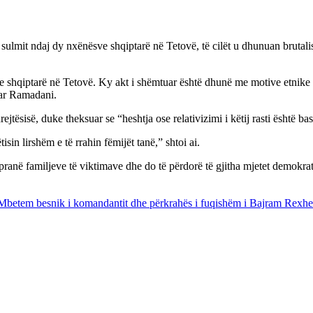
ulmit ndaj dy nxënësve shqiptarë në Tetovë, të cilët u dhunuan brutalish
hqiptarë në Tetovë. Ky akt i shëmtuar është dhunë me motive etnike dhe
ruar Ramadani.
tësisë, duke theksuar se “heshtja ose relativizimi i këtij rasti është ba
sin lirshëm e të rrahin fëmijët tanë,” shtoi ai.
në familjeve të viktimave dhe do të përdorë të gjitha mjetet demokratik
 Mbetem besnik i komandantit dhe përkrahës i fuqishëm i Bajram Rexhe