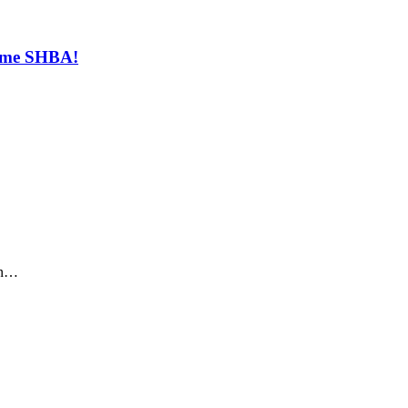
t me SHBA!
sin…