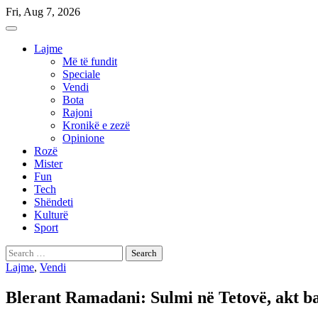
Skip
Fri, Aug 7, 2026
to
content
Lajme
Më të fundit
Speciale
Vendi
Bota
Rajoni
Kronikë e zezë
Opinione
Rozë
Mister
Fun
Tech
Shëndeti
Kulturë
Sport
Search
for:
Lajme
,
Vendi
Blerant Ramadani: Sulmi në Tetovë, akt b