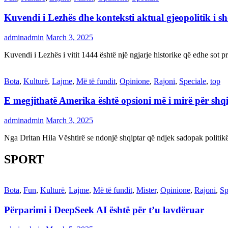
Kuvendi i Lezhës dhe konteksti aktual gjeopolitik i s
adminadmin
March 3, 2025
Kuvendi i Lezhës i vitit 1444 është një ngjarje historike që edhe s
Bota
,
Kulturë
,
Lajme
,
Më të fundit
,
Opinione
,
Rajoni
,
Speciale
,
top
E megjithatë Amerika është opsioni më i mirë për shq
adminadmin
March 3, 2025
Nga Dritan Hila Vështirë se ndonjë shqiptar që ndjek sadopak politi
SPORT
Bota
,
Fun
,
Kulturë
,
Lajme
,
Më të fundit
,
Mister
,
Opinione
,
Rajoni
,
Sp
Përparimi i DeepSeek AI është për t’u lavdëruar