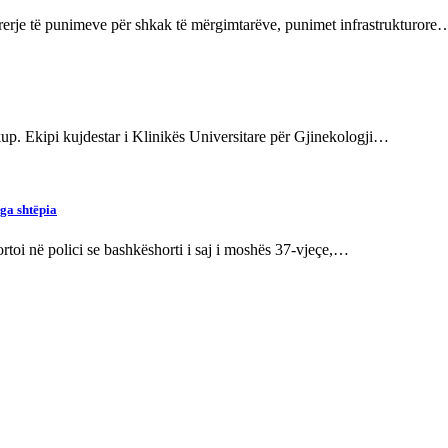
prerje të punimeve për shkak të mërgimtarëve, punimet infrastrukturore
kup. Ekipi kujdestar i Klinikës Universitare për Gjinekologji…
nga shtëpia
rtoi në polici se bashkëshorti i saj i moshës 37-vjeçe,…