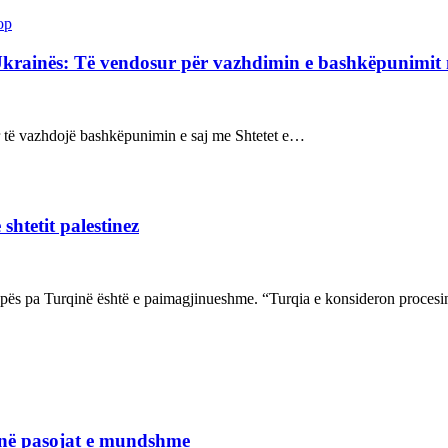
op
Ukrainës: Të vendosur për vazhdimin e bashkëpunimi
sur të vazhdojë bashkëpunimin e saj me Shtetet e…
shtetit palestinez
ropës pa Turqinë është e paimagjinueshme. “Turqia e konsideron proce
janë pasojat e mundshme