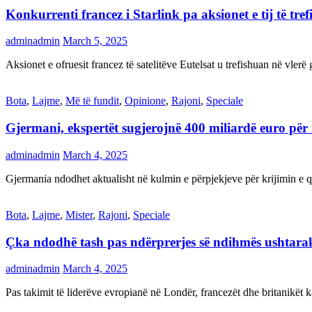
Konkurrenti francez i Starlink pa aksionet e tij të t
adminadmin
March 5, 2025
Aksionet e ofruesit francez të satelitëve Eutelsat u trefishuan në vler
Bota
,
Lajme
,
Më të fundit
,
Opinione
,
Rajoni
,
Speciale
Gjermani, ekspertët sugjerojnë 400 miliardë euro për
adminadmin
March 4, 2025
Gjermania ndodhet aktualisht në kulmin e përpjekjeve për krijimi
Bota
,
Lajme
,
Mister
,
Rajoni
,
Speciale
Çka ndodhë tash pas ndërprerjes së ndihmës ushtar
adminadmin
March 4, 2025
Pas takimit të liderëve evropianë në Londër, francezët dhe britanikët 