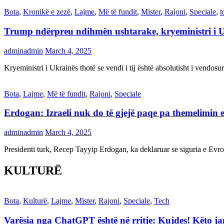
Bota
,
Kronikë e zezë
,
Lajme
,
Më të fundit
,
Mister
,
Rajoni
,
Speciale
,
t
Trump ndërpreu ndihmën ushtarake, kryeministri i 
adminadmin
March 4, 2025
Kryeministri i Ukrainës thotë se vendi i tij është absolutisht i vendo
Bota
,
Lajme
,
Më të fundit
,
Rajoni
,
Speciale
Erdogan: Izraeli nuk do të gjejë paqe pa themelimin e 
adminadmin
March 4, 2025
Presidenti turk, Recep Tayyip Erdogan, ka deklaruar se siguria e Ev
KULTURË
Bota
,
Kulturë
,
Lajme
,
Mister
,
Rajoni
,
Speciale
,
Tech
Varësia nga ChatGPT është në rritje: Kujdes! Këto 