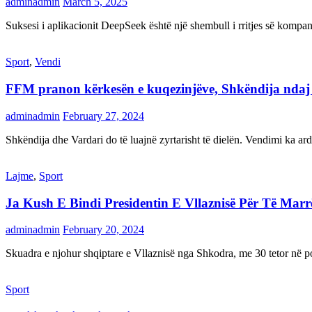
adminadmin
March 5, 2025
Suksesi i aplikacionit DeepSeek është një shembull i rritjes së kompani
Sport
,
Vendi
FFM pranon kërkesën e kuqezinjëve, Shkëndija ndaj Va
adminadmin
February 27, 2024
Shkëndija dhe Vardari do të luajnë zyrtarisht të dielën. Vendimi ka a
Lajme
,
Sport
Ja Kush E Bindi Presidentin E Vllaznisë Për Të Mar
adminadmin
February 20, 2024
Skuadra e njohur shqiptare e Vllaznisë nga Shkodra, me 30 tetor në pos
Sport