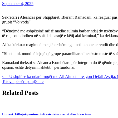
September 4, 2025
Sekretari i Aleancës për Shqiptarët, Blerant Ramadani, ka reaguar pas s
grupit “Vojvoda”.
“Dënojmë me ashpërsinë më të madhe sulmin barbar ndaj dy nxënësve s
të rinj sot ndodhen në spital si pasojë e këtij akti kriminal,” ka dekla
Ai ka kërkuar reagim të menjëhershëm nga institucionet e rendit dhe drej
“Shteti nuk mund të lejojë që grupe paramilitare dhe ekstremiste të shëti
Ramadani theksoi se Aleanca Kombëtare për Integrim do të qëndrojë pra
opsion, është detyrim i shtetit,” përfundoi ai.
Post
⟵
U shpif se ka ndarë rrugët me Ali Ahmetin reagon Qefali Avzija:
Tetova përsëri pa ujë
⟶
navigation
Related Posts
Limani: Fillojnë punimet infrastrukturore në disa lokacione