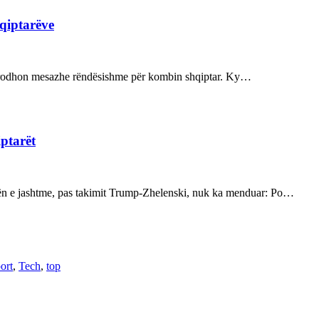
hqiptarëve
ot prodhon mesazhe rëndësishme për kombin shqiptar. Ky…
iptarët
kën e jashtme, pas takimit Trump-Zhelenski, nuk ka menduar: Po…
ort
,
Tech
,
top