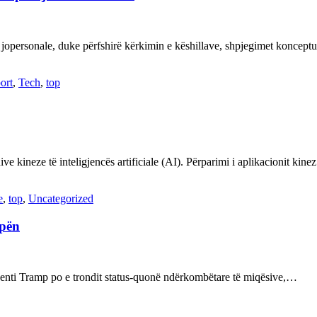
 jopersonale, duke përfshirë kërkimin e këshillave, shpjegimet konce
ort
,
Tech
,
top
ve kineze të inteligjencës artificiale (AI). Përparimi i aplikacionit kin
e
,
top
,
Uncategorized
opën
enti Tramp po e trondit status-quonë ndërkombëtare të miqësive,…