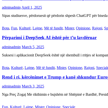
adminadmin
April 1, 2025
Sipas studiuesve, përdoruesit që përdorin shpesh ChatGPT për biseda
Bota
,
Fun
,
Kulturë
,
Lajme
,
Më të fundit
,
Mister
,
Opinione
,
Rajoni
,
Sp
Përparimi i DeepSeek AI është për t’u lavdëruar
adminadmin
March 5, 2025
Suksesi i aplikacionit DeepSeek është një shembull i rritjes së kompani
Bota
,
Kulturë
,
Lajme
,
Më të fundit
,
Mister
,
Opinione
,
Rajoni
,
Special
Rend i ri, kërcënimet e Trump e kanë shkundur Eur
adminadmin
March 3, 2025
Nga Preç Zogaj Me rikthimin e bujshëm në Shtëpinë e Bardhë, Presid
Fun
,
Kulturë
,
Lajme
,
Mister
,
Opinione
,
Speciale