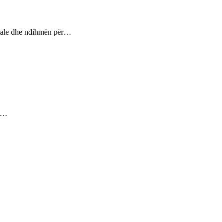
ptuale dhe ndihmën për…
ez…