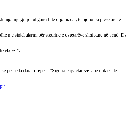
t nga një grup huliganësh të organizuar, të njohur si pjesëtarë të
 një sinjal alarmi për sigurinë e qytetarëve shqiptarë në vend. Dy
shkëfajësi”.
e për të kërkuar drejtësi. “Siguria e qytetarëve tanë nuk është
pit