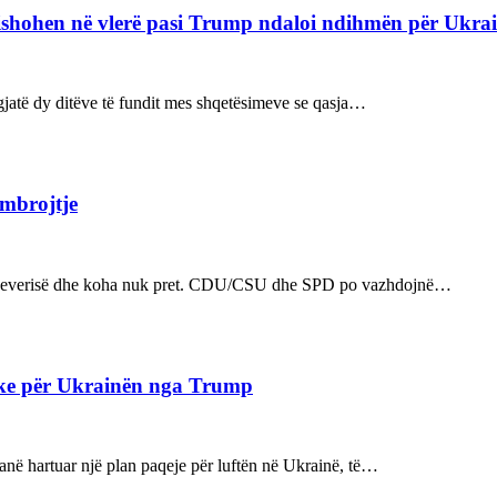
refishohen në vlerë pasi Trump ndaloi ndihmën për Ukra
ë gjatë dy ditëve të fundit mes shqetësimeve se qasja…
 mbrojtje
n e qeverisë dhe koha nuk pret. CDU/CSU dhe SPD po vazhdojnë…
ake për Ukrainën nga Trump
kanë hartuar një plan paqeje për luftën në Ukrainë, të…