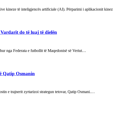
ve kineze të inteligjencës artificiale (AI). Përparimi i aplikacionit kin
rdarit do të luaj të dielën
rdhur nga Federata e futbollit të Maqedonisë së Veriut…
rë Qatip Osmanin
tin e trajnerit zyrtarizoi strategun tetovar, Qatip Osmani.…